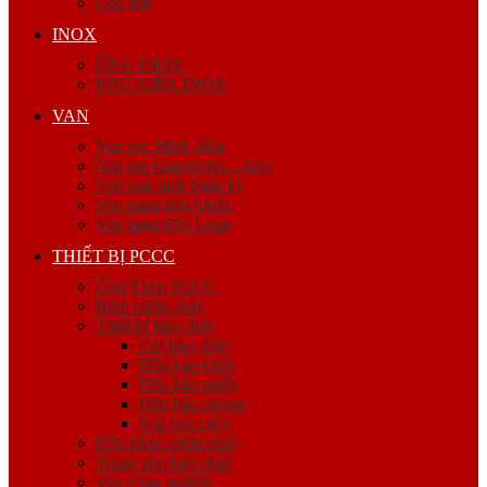
Cóc nối
INOX
ỐNG INOX
PHỤ KIỆN INOX
VAN
Van ren Minh Hòa
Van ren Giacomini – Italy
Van mặt bích Shin Yi
Van gang hàn Quốc
Van gang Đài Loan
THIẾT BỊ PCCC
Ống Thép PCCC
Bình chữa cháy
Thiết bị báo cháy
Còi báo cháy
Đầu báo khói
Đầu báo nhiệt
Đèn báo phòng
Nút báo cháy
Đầu phun chữa cháy
Trung tâm báo cháy
Van công nghiệp