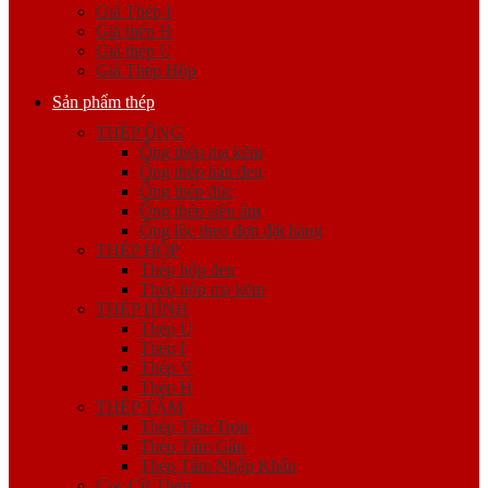
Giá Thép I
Giá thép H
Giá thép U
Giá Thép Hộp
Sản phẩm thép
THÉP ỐNG
Ống thép mạ kẽm
Ống thép hàn đen
Ống thép đúc
Ống thép siêu âm
Ống lốc theo đơn đặt hàng
THÉP HỘP
Thép hộp đen
Thép hộp mạ kẽm
THÉP HÌNH
Thép U
Thép I
Thép V
Thép H
THÉP TẤM
Thép Tấm Trơn
Thép Tấm Gân
Thép Tấm Nhập Khẩu
Cọc Cừ Thép