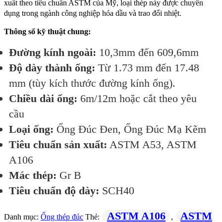
xuất theo tiêu chuẩn ASTM của Mỹ, loại thép này được chuyên
dụng trong ngành công nghiệp hóa dầu và trao đổi nhiệt.
Thông số kỹ thuật chung:
Đường kính ngoài:
10,3mm đến 609,6mm
Độ dày thành ống:
Từ 1.73 mm đến 17.48
mm (tùy kích thước đường kính ống).
Chiều dài ống:
6m/12m hoặc cắt theo yêu
cầu
Loại ống:
Ống Đúc Đen, Ống Đúc Mạ Kẽm
Tiêu chuẩn sản xuất:
ASTM A53, ASTM
A106
Mác thép:
Gr B
Tiêu chuẩn độ dày:
SCH40
ASTM A106
ASTM
Danh mục:
Ống thép đúc
Thẻ:
,