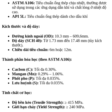
ASTM A106:
Tiêu chuẩn ống thép chịu nhiệt, thường được
sử dụng trong các ứng dụng dẫn khí và chất lỏng ở nhiệt độ
cao.
API 5L:
Tiêu chuẩn ống thép dành cho dầu khí
Kích thước và độ dày:
Đường kính ngoài (OD):
10.3 mm – 609,6mm.
Độ dày (SCH 40):
Từ 1.73 mm đến 17.48 mm (tùy kích
thước).
Chiều dài tiêu chuẩn:
6m hoặc 12m.
Thành phần hóa học (theo ASTM A106):
Cacbon (C):
Tối đa 0.30%.
Mangan (Mn):
0.29% – 1.06%.
Phốt pho (P):
Tối đa 0.035%.
Lưu huỳnh (S):
Tối đa 0.035%.
Tính chất cơ học:
Độ bền kéo (Tensile Strength):
≥ 415 MPa.
Giới hạn chảy (Yield Strength):
≥ 240 MPa.