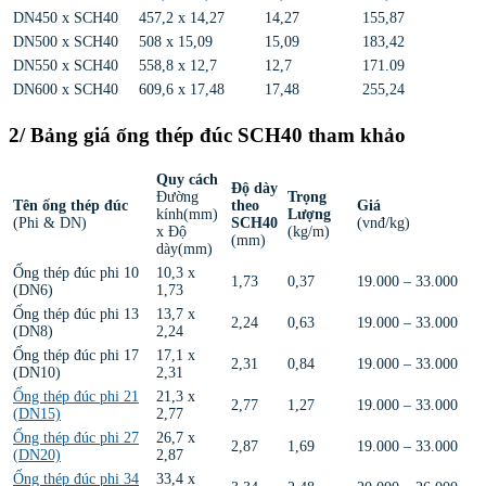
DN450 x SCH40
457,2 x 14,27
14,27
155,87
DN500 x SCH40
508 x 15,09
15,09
183,42
DN550 x SCH40
558,8 x 12,7
12,7
171.09
DN600 x SCH40
609,6 x 17,48
17,48
255,24
2/ Bảng giá ống thép đúc SCH40 tham khảo
Quy cách
Độ dày
Đường
Trọng
Tên ống thép đúc
theo
Giá
kính(mm)
Lượng
(Phi & DN)
SCH40
(vnđ/kg)
x Độ
(kg/m)
(mm)
dày(mm)
Ống thép đúc phi 10
10,3 x
1,73
0,37
19.000 – 33.000
(DN6)
1,73
Ống thép đúc phi 13
13,7 x
2,24
0,63
19.000 – 33.000
(DN8)
2,24
Ống thép đúc phi 17
17,1 x
2,31
0,84
19.000 – 33.000
(DN10)
2,31
Ống thép đúc phi 21
21,3 x
2,77
1,27
19.000 – 33.000
(DN15)
2,77
Ống thép đúc phi 27
26,7 x
2,87
1,69
19.000 – 33.000
(DN20)
2,87
Ống thép đúc phi 34
33,4 x