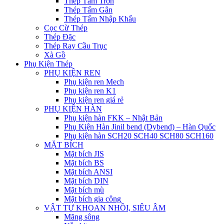
Thép Tấm Trơn
Thép Tấm Gân
Thép Tấm Nhập Khẩu
Cọc Cừ Thép
Thép Đặc
Thép Ray Cầu Trục
Xà Gồ
Phụ Kiện Thép
PHỤ KIỆN REN
Phụ kiện ren Mech
Phụ kiện ren K1
Phụ kiện ren giá rẻ
PHỤ KIỆN HÀN
Phụ kiện hàn FKK – Nhật Bản
Phụ Kiện Hàn Jinil bend (Dybend) – Hàn Quốc
Phụ kiện hàn SCH20 SCH40 SCH80 SCH160
MẶT BÍCH
Mặt bích JIS
Mặt bích BS
Mặt bích ANSI
Mặt bích DIN
Mặt bích mù
Mặt bích gia công
VẬT TƯ KHOAN NHỒI, SIÊU ÂM
Măng sông