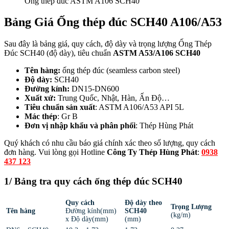
Ống thép đúc ASTM A106 SCH40
Bảng Giá Ống thép đúc SCH40 A106/A53
Sau đây là bảng giá, quy cách, độ dày và trọng lượng Ống Thép
Đúc SCH40 (độ dày), tiêu chuẩn
ASTM A53/A106 SCH40
Tên hàng:
ống thép đúc (seamless carbon steel)
Độ dày:
SCH40
Đường kính:
DN15-DN600
Xuất xứ:
Trung Quốc, Nhật, Hàn, Ấn Độ…
Tiêu chuẩn sản xuất
: ASTM A106/A53 API 5L
Mác thép
: Gr B
Đơn vị nhập khẩu và phân phối
: Thép Hùng Phát
Quý khách có nhu cầu báo giá chính xác theo số lượng, quy cách
đơn hàng. Vui lòng gọi Hotline
Công Ty Thép Hùng Phát
:
0938
437 123
1/ Bảng tra quy cách ống thép đúc SCH40
Quy cách
Độ dày theo
Trọng Lượng
Tên hàng
Đường kính(mm)
SCH40
(kg/m)
x Độ dày(mm)
(mm)