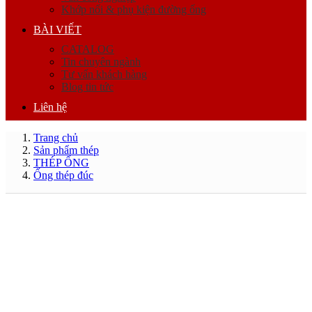
Khớp nối & phụ kiện đường ống
BÀI VIẾT
CATALOG
Tin chuyên ngành
Tư vấn khách hàng
Blog tin tức
Liên hệ
Trang chủ
Sản phẩm thép
THÉP ỐNG
Ống thép đúc