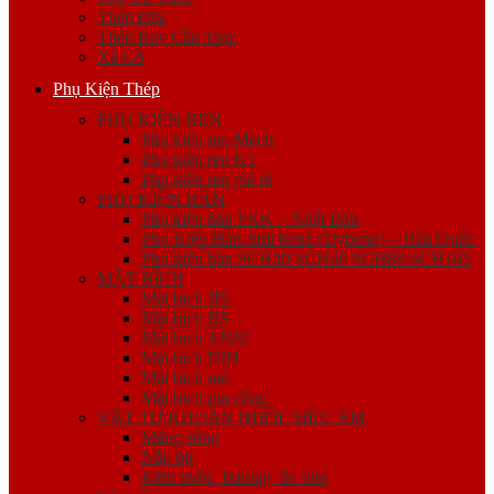
Thép Đặc
Thép Ray Cầu Trục
Xà Gồ
Phụ Kiện Thép
PHỤ KIỆN REN
Phụ kiện ren Mech
Phụ kiện ren K1
Phụ kiện ren giá rẻ
PHỤ KIỆN HÀN
Phụ kiện hàn FKK – Nhật Bản
Phụ Kiện Hàn Jinil bend (Dybend) – Hàn Quốc
Phụ kiện hàn SCH20 SCH40 SCH80 SCH160
MẶT BÍCH
Mặt bích JIS
Mặt bích BS
Mặt bích ANSI
Mặt bích DIN
Mặt bích mù
Mặt bích gia công
VẬT TƯ KHOAN NHỒI, SIÊU ÂM
Măng sông
Nắp bịt
Kẽm buộc, bulong, ốc viss