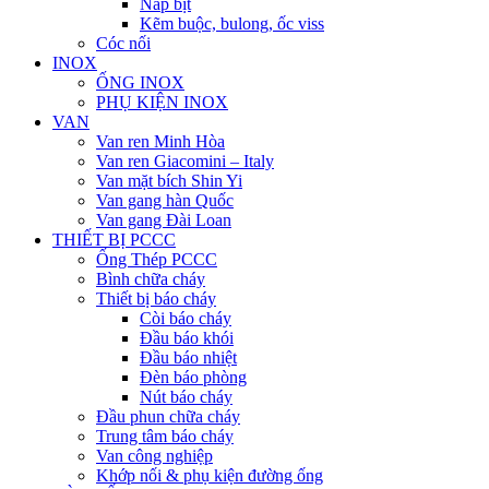
Nắp bịt
Kẽm buộc, bulong, ốc viss
Cóc nối
INOX
ỐNG INOX
PHỤ KIỆN INOX
VAN
Van ren Minh Hòa
Van ren Giacomini – Italy
Van mặt bích Shin Yi
Van gang hàn Quốc
Van gang Đài Loan
THIẾT BỊ PCCC
Ống Thép PCCC
Bình chữa cháy
Thiết bị báo cháy
Còi báo cháy
Đầu báo khói
Đầu báo nhiệt
Đèn báo phòng
Nút báo cháy
Đầu phun chữa cháy
Trung tâm báo cháy
Van công nghiệp
Khớp nối & phụ kiện đường ống