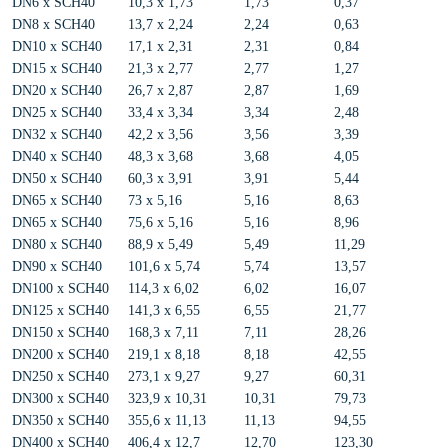
DN6 x SCH40
10,3 x 1,73
1,73
0,37
DN8 x SCH40
13,7 x 2,24
2,24
0,63
DN10 x SCH40
17,1 x 2,31
2,31
0,84
DN15 x SCH40
21,3 x 2,77
2,77
1,27
DN20 x SCH40
26,7 x 2,87
2,87
1,69
DN25 x SCH40
33,4 x 3,34
3,34
2,48
DN32 x SCH40
42,2 x 3,56
3,56
3,39
DN40 x SCH40
48,3 x 3,68
3,68
4,05
DN50 x SCH40
60,3 x 3,91
3,91
5,44
DN65 x SCH40
73 x 5,16
5,16
8,63
DN65 x SCH40
75,6 x 5,16
5,16
8,96
DN80 x SCH40
88,9 x 5,49
5,49
11,29
DN90 x SCH40
101,6 x 5,74
5,74
13,57
DN100 x SCH40
114,3 x 6,02
6,02
16,07
DN125 x SCH40
141,3 x 6,55
6,55
21,77
DN150 x SCH40
168,3 x 7,11
7,11
28,26
DN200 x SCH40
219,1 x 8,18
8,18
42,55
DN250 x SCH40
273,1 x 9,27
9,27
60,31
DN300 x SCH40
323,9 x 10,31
10,31
79,73
DN350 x SCH40
355,6 x 11,13
11,13
94,55
DN400 x SCH40
406,4 x 12,7
12,70
123,30