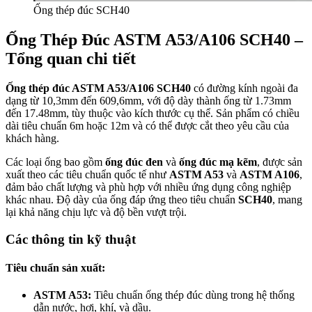
Ống thép đúc SCH40
Ống Thép Đúc ASTM A53/A106 SCH40 –
Tổng quan chi tiết
Ống thép đúc ASTM A53/A106 SCH40
có đường kính ngoài đa
dạng từ 10,3mm đến 609,6mm, với độ dày thành ống từ 1.73mm
đến 17.48mm, tùy thuộc vào kích thước cụ thể. Sản phẩm có chiều
dài tiêu chuẩn 6m hoặc 12m và có thể được cắt theo yêu cầu của
khách hàng.
Các loại ống bao gồm
ống đúc đen
và
ống đúc mạ kẽm
, được sản
xuất theo các tiêu chuẩn quốc tế như
ASTM A53
và
ASTM A106
,
đảm bảo chất lượng và phù hợp với nhiều ứng dụng công nghiệp
khác nhau. Độ dày của ống đáp ứng theo tiêu chuẩn
SCH40
, mang
lại khả năng chịu lực và độ bền vượt trội.
Các thông tin kỹ thuật
Tiêu chuẩn sản xuất:
ASTM A53:
Tiêu chuẩn ống thép đúc dùng trong hệ thống
dẫn nước, hơi, khí, và dầu.