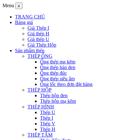
Menu
x
TRANG CHỦ
Bảng giá
Giá Thép I
Giá thép H
Giá thép U
Giá Thép Hộp
Sản phẩm thép
THÉP ỐNG
Ống thép mạ kẽm
Ống thép hàn đen
Ống thép đúc
Ống thép siêu âm
Ống lốc theo đơn đặt hàng
THÉP HỘP
Thép hộp đen
Thép hộp mạ kẽm
THÉP HÌNH
Thép U
Thép I
Thép V
Thép H
THÉP TẤM