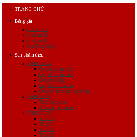
TRANG CHỦ
Bảng giá
Giá Thép I
Giá thép H
Giá thép U
Giá Thép Hộp
Sản phẩm thép
THÉP ỐNG
Ống thép mạ kẽm
Ống thép hàn đen
Ống thép đúc
Ống thép siêu âm
Ống lốc theo đơn đặt hàng
THÉP HỘP
Thép hộp đen
Thép hộp mạ kẽm
THÉP HÌNH
Thép U
Thép I
Thép V
Thép H