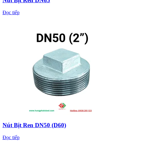
Nút Bịt Ren DN65
Đọc tiếp
Nút Bịt Ren DN50 (D60)
Đọc tiếp