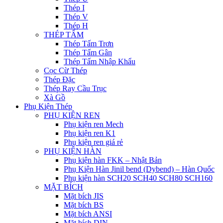
Thép I
Thép V
Thép H
THÉP TẤM
Thép Tấm Trơn
Thép Tấm Gân
Thép Tấm Nhập Khẩu
Cọc Cừ Thép
Thép Đặc
Thép Ray Cầu Trục
Xà Gồ
Phụ Kiện Thép
PHỤ KIỆN REN
Phụ kiện ren Mech
Phụ kiện ren K1
Phụ kiện ren giá rẻ
PHỤ KIỆN HÀN
Phụ kiện hàn FKK – Nhật Bản
Phụ Kiện Hàn Jinil bend (Dybend) – Hàn Quốc
Phụ kiện hàn SCH20 SCH40 SCH80 SCH160
MẶT BÍCH
Mặt bích JIS
Mặt bích BS
Mặt bích ANSI
Mặt bích DIN