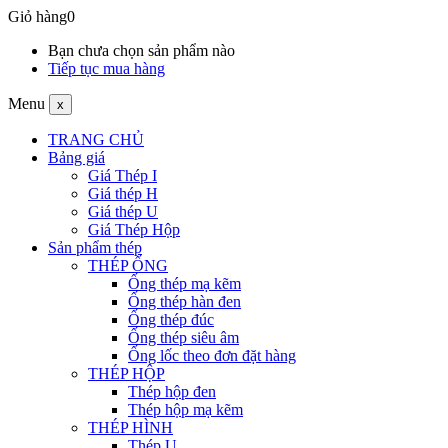
Giỏ hàng
0
Bạn chưa chọn sản phẩm nào
Tiếp tục mua hàng
Menu
x
TRANG CHỦ
Bảng giá
Giá Thép I
Giá thép H
Giá thép U
Giá Thép Hộp
Sản phẩm thép
THÉP ỐNG
Ống thép mạ kẽm
Ống thép hàn đen
Ống thép đúc
Ống thép siêu âm
Ống lốc theo đơn đặt hàng
THÉP HỘP
Thép hộp đen
Thép hộp mạ kẽm
THÉP HÌNH
Thép U