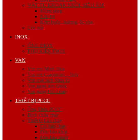
VẬT TƯ KHOAN NHỒI, SIÊU ÂM
Măng sông
Nắp bịt
Kẽm buộc, bulong, ốc viss
Cóc nối
INOX
ỐNG INOX
PHỤ KIỆN INOX
VAN
Van ren Minh Hòa
Van ren Giacomini – Italy
Van mặt bích Shin Yi
Van gang hàn Quốc
Van gang Đài Loan
THIẾT BỊ PCCC
Ống Thép PCCC
Bình chữa cháy
Thiết bị báo cháy
Còi báo cháy
Đầu báo khói
Đầu báo nhiệt