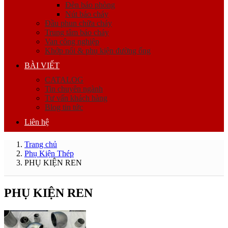
Đèn báo phòng
Nút báo cháy
Đầu phun chữa cháy
Trung tâm báo cháy
Van công nghiệp
Khớp nối & phụ kiện đường ống
BÀI VIẾT
CATALOG
Tin chuyên ngành
Tư vấn khách hàng
Blog tin tức
Liên hệ
Trang chủ
Phụ Kiện Thép
PHỤ KIỆN REN
PHỤ KIỆN REN