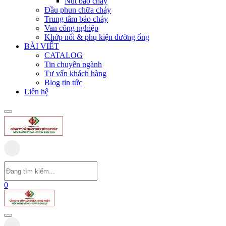
Nút báo cháy
Đầu phun chữa cháy
Trung tâm báo cháy
Van công nghiệp
Khớp nối & phụ kiện đường ống
BÀI VIẾT
CATALOG
Tin chuyên ngành
Tư vấn khách hàng
Blog tin tức
Liên hệ
0