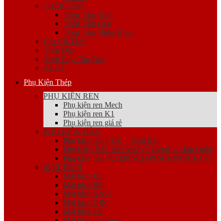
THÉP TẤM
Thép Tấm Trơn
Thép Tấm Gân
Thép Tấm Nhập Khẩu
Cọc Cừ Thép
Thép Đặc
Thép Ray Cầu Trục
Xà Gồ
Phụ Kiện Thép
PHỤ KIỆN REN
Phụ kiện ren Mech
Phụ kiện ren K1
Phụ kiện ren giá rẻ
PHỤ KIỆN HÀN
Phụ kiện hàn FKK – Nhật Bản
Phụ Kiện Hàn Jinil bend (Dybend) – Hàn Quốc
Phụ kiện hàn SCH20 SCH40 SCH80 SCH160
MẶT BÍCH
Mặt bích JIS
Mặt bích BS
Mặt bích ANSI
Mặt bích DIN
Mặt bích mù
Mặt bích gia công