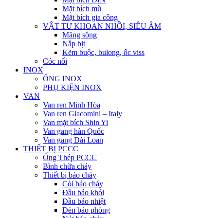
Mặt bích mù
Mặt bích gia công
VẬT TƯ KHOAN NHỒI, SIÊU ÂM
Măng sông
Nắp bịt
Kẽm buộc, bulong, ốc viss
Cóc nối
INOX
ỐNG INOX
PHỤ KIỆN INOX
VAN
Van ren Minh Hòa
Van ren Giacomini – Italy
Van mặt bích Shin Yi
Van gang hàn Quốc
Van gang Đài Loan
THIẾT BỊ PCCC
Ống Thép PCCC
Bình chữa cháy
Thiết bị báo cháy
Còi báo cháy
Đầu báo khói
Đầu báo nhiệt
Đèn báo phòng