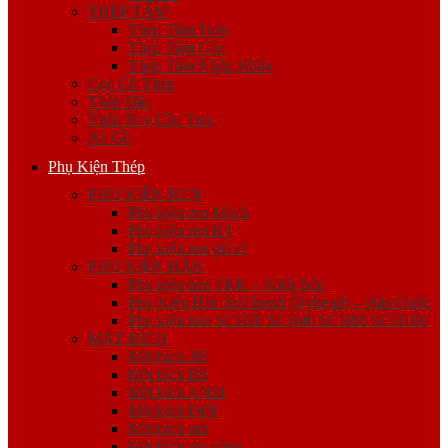
THÉP TẤM
Thép Tấm Trơn
Thép Tấm Gân
Thép Tấm Nhập Khẩu
Cọc Cừ Thép
Thép Đặc
Thép Ray Cầu Trục
Xà Gồ
Phụ Kiện Thép
PHỤ KIỆN REN
Phụ kiện ren Mech
Phụ kiện ren K1
Phụ kiện ren giá rẻ
PHỤ KIỆN HÀN
Phụ kiện hàn FKK – Nhật Bản
Phụ Kiện Hàn Jinil bend (Dybend) – Hàn Quốc
Phụ kiện hàn SCH20 SCH40 SCH80 SCH160
MẶT BÍCH
Mặt bích JIS
Mặt bích BS
Mặt bích ANSI
Mặt bích DIN
Mặt bích mù
Mặt bích gia công