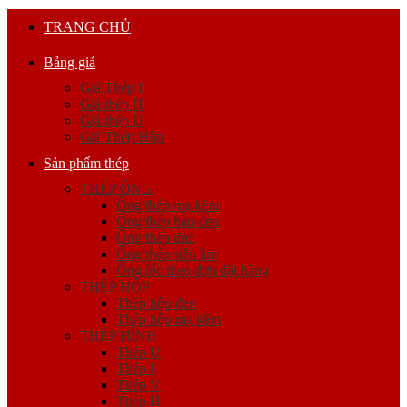
TRANG CHỦ
Bảng giá
Giá Thép I
Giá thép H
Giá thép U
Giá Thép Hộp
Sản phẩm thép
THÉP ỐNG
Ống thép mạ kẽm
Ống thép hàn đen
Ống thép đúc
Ống thép siêu âm
Ống lốc theo đơn đặt hàng
THÉP HỘP
Thép hộp đen
Thép hộp mạ kẽm
THÉP HÌNH
Thép U
Thép I
Thép V
Thép H