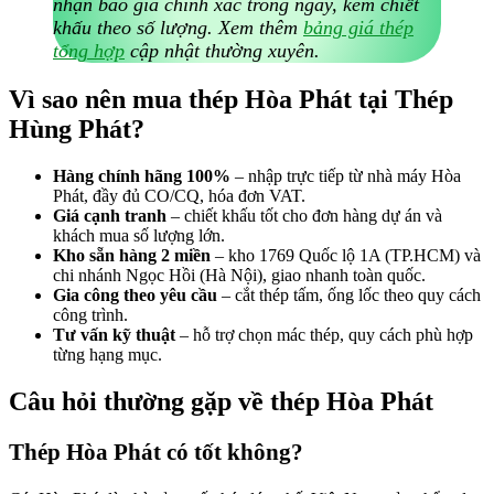
Tư vấn kỹ thuật
– hỗ trợ chọn mác thép, quy cách phù hợp
từng hạng mục.
Câu hỏi thường gặp về thép Hòa Phát
Thép Hòa Phát có tốt không?
Có. Hòa Phát là nhà sản xuất thép lớn nhất Việt Nam, sản phẩm đạt
tiêu chuẩn TCVN, ASTM, JIS, BS và có chứng chỉ chất lượng
quốc tế (CE Marking, UK Cares), được dùng trong hầu hết các loại
công trình từ dân dụng đến công nghiệp nặng.
Hòa Phát có sản xuất thép ống đúc không?
Không, Hòa Phát chỉ sản xuất ống thép hàn. Chi tiết xem bài:
(Hỏi/
Đáp) Hòa Phát có sản xuất thép ống đúc không?
. Nếu công trình
cần ống đúc, Hùng Phát cung cấp
ống thép đúc
nhập khẩu đạt
chuẩn ASTM A106/A53.
Mua thép Hòa Phát số lượng lớn có được giảm
giá không?