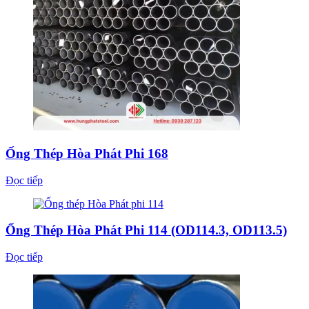
Ống Thép Hòa Phát Phi 114 (OD114.3, OD113.5)
Đọc tiếp
Ống Thép Hòa Phát Phi 90 (OD88.3, OD88.9)