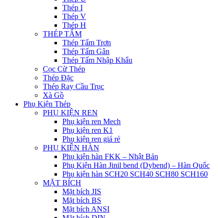
Thép I
Thép V
Thép H
THÉP TẤM
Thép Tấm Trơn
Thép Tấm Gân
Thép Tấm Nhập Khẩu
Cọc Cừ Thép
Thép Đặc
Thép Ray Cầu Trục
Xà Gồ
Phụ Kiện Thép
PHỤ KIỆN REN
Phụ kiện ren Mech
Phụ kiện ren K1
Phụ kiện ren giá rẻ
PHỤ KIỆN HÀN
Phụ kiện hàn FKK – Nhật Bản
Phụ Kiện Hàn Jinil bend (Dybend) – Hàn Quốc
Phụ kiện hàn SCH20 SCH40 SCH80 SCH160
MẶT BÍCH
Mặt bích JIS
Mặt bích BS
Mặt bích ANSI
Mặt bích DIN