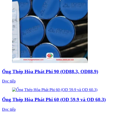
Đọc tiếp
Ống Thép Hòa Phát Phi 60 (OD 59.9 và OD 60.3)
Đọc tiếp
1
2
3
→
Thép Hòa Phát
là thương hiệu thép có thị phần lớn nhất Việt Nam,
thuộc Tập đoàn Hòa Phát – nhà sản xuất với hệ thống khu liên hợp
gang thép quy mô lớn tại Hải Dương và Dung Quất (Quảng
Ngãi).
Thép Hùng Phát
là đơn vị phân phối trực tiếp các sản phẩm
thép Hòa Phát tại TP.HCM và chi nhánh miền Bắc (Ngọc Hồi, Hà
Nội), cam kết hàng chính hãng, đầy đủ chứng chỉ CO/CQ và giá
cạnh tranh theo khối lượng.
Sản phẩm thép Hòa Phát được sản xuất trên dây chuyền hiện đại,