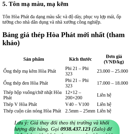
323
Thép hộp vuông/chữ nhật Hòa
12×12 –
Liên hệ
Phát
200×200
Thép V Hòa Phát
V40 – V100
Liên hệ
Thép cuộn cán nóng Hòa Phát
2.5mm – 25mm
Liên hệ
Lưu ý: Giá thay đổi theo thị trường và khối
lượng đặt hàng. Gọi
0938.437.123
(Zalo) để
nhận báo giá chính xác trong ngày, kèm chiết
khấu theo số lượng. Xem thêm
bảng giá thép
tổng hợp
cập nhật thường xuyên.
Vì sao nên mua thép Hòa Phát tại Thép
Hùng Phát?
Hàng chính hãng 100%
– nhập trực tiếp từ nhà máy Hòa
Phát, đầy đủ CO/CQ, hóa đơn VAT.
Giá cạnh tranh
– chiết khấu tốt cho đơn hàng dự án và
khách mua số lượng lớn.
Kho sẵn hàng 2 miền
– kho 1769 Quốc lộ 1A (TP.HCM) và
chi nhánh Ngọc Hồi (Hà Nội), giao nhanh toàn quốc.
Gia công theo yêu cầu
– cắt thép tấm, ống lốc theo quy cách
công trình.