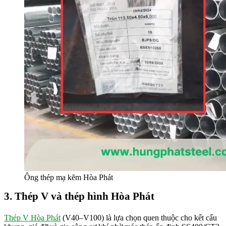
Ông thép mạ kẽm Hòa Phát
3. Thép V và thép hình Hòa Phát
Thép V Hòa Phát
(V40–V100) là lựa chọn quen thuộc cho kết cấu
khung, giá đỡ và gia công cơ khí nhờ mác thép ổn định SS400/CT3,
đầy đủ chứng chỉ xuất xưởng.
4. Thép cuộn cán nóng, thép tấm
Thép cuộn cán nóng Hòa Phát độ dày 2.5mm – 25mm dùng trong
sản xuất ô tô, máy móc và kết cấu xây dựng. Hùng Phát cắt tấm
theo quy cách yêu cầu:
Thép tấm trơn
Thép tấm gân chống trượt
Thép tấm gân mạ kẽm