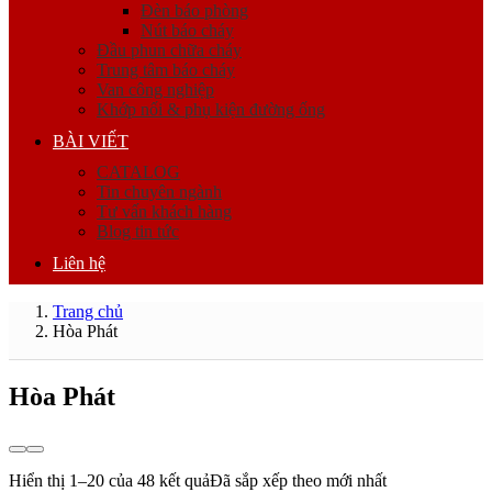
Đèn báo phòng
Nút báo cháy
Đầu phun chữa cháy
Trung tâm báo cháy
Van công nghiệp
Khớp nối & phụ kiện đường ống
BÀI VIẾT
CATALOG
Tin chuyên ngành
Tư vấn khách hàng
Blog tin tức
Liên hệ
Trang chủ
Hòa Phát
Hòa Phát
Hiển thị 1–20 của 48 kết quả
Đã sắp xếp theo mới nhất