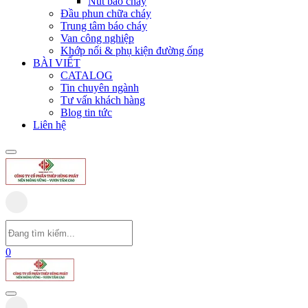
Nút báo cháy
Đầu phun chữa cháy
Trung tâm báo cháy
Van công nghiệp
Khớp nối & phụ kiện đường ống
BÀI VIẾT
CATALOG
Tin chuyên ngành
Tư vấn khách hàng
Blog tin tức
Liên hệ
0