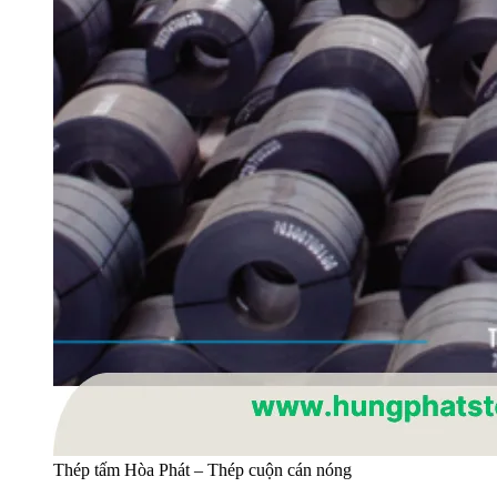
Thép tấm Hòa Phát – Thép cuộn cán nóng
5. Tôn mạ màu, mạ kẽm
Tôn Hòa Phát đa dạng màu sắc và độ dày, phục vụ lợp mái, ốp
tường cho nhà dân dụng và nhà xưởng công nghiệp.
Bảng giá thép Hòa Phát mới nhất (tham
khảo)
Đơn giá
Sản phẩm
Kích thước
(VNĐ/kg)
Phi 21 – Phi
Ống thép mạ kẽm Hòa Phát
23.000 – 25.000
323
Phi 21 – Phi
Ống thép đen Hòa Phát
17.000 – 18.000