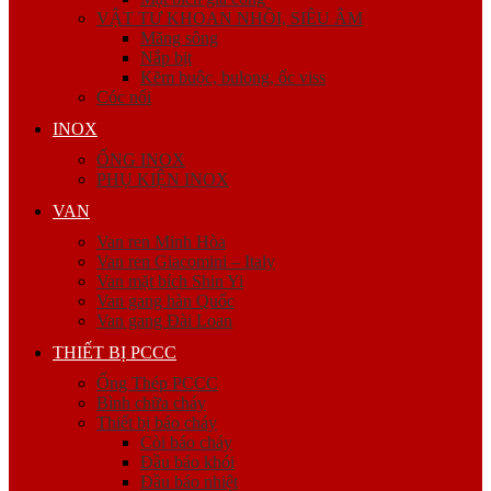
VẬT TƯ KHOAN NHỒI, SIÊU ÂM
Măng sông
Nắp bịt
Kẽm buộc, bulong, ốc viss
Cóc nối
INOX
ỐNG INOX
PHỤ KIỆN INOX
VAN
Van ren Minh Hòa
Van ren Giacomini – Italy
Van mặt bích Shin Yi
Van gang hàn Quốc
Van gang Đài Loan
THIẾT BỊ PCCC
Ống Thép PCCC
Bình chữa cháy
Thiết bị báo cháy
Còi báo cháy
Đầu báo khói
Đầu báo nhiệt