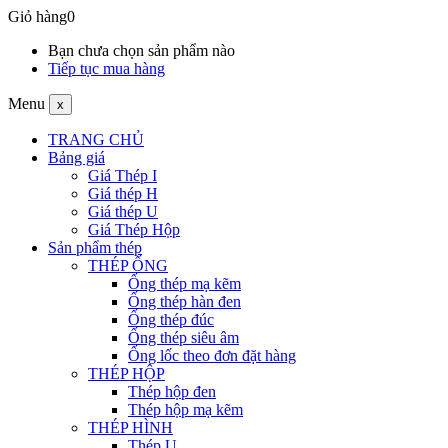
Giỏ hàng
0
Bạn chưa chọn sản phẩm nào
Tiếp tục mua hàng
Menu
x
TRANG CHỦ
Bảng giá
Giá Thép I
Giá thép H
Giá thép U
Giá Thép Hộp
Sản phẩm thép
THÉP ỐNG
Ống thép mạ kẽm
Ống thép hàn đen
Ống thép đúc
Ống thép siêu âm
Ống lốc theo đơn đặt hàng
THÉP HỘP
Thép hộp đen
Thép hộp mạ kẽm
THÉP HÌNH
Thép U