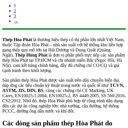
đáp ứng các tiêu chuẩn kỹ thuật trong nước và quốc tế như
TCVN,
ASTM, JIS, DIN, BS
, cùng các chứng chỉ CE Marking, UK
Cares, EN10025-1:2004, EN10025-2, BS 4449:2005, SS 560:2016,
CS2:2012. Nhờ đó, thép Hòa Phát phù hợp từ công trình dân dụng
đến các dự án công nghiệp lớn: nhà xưởng, cầu đường, hệ thống
PCCC, đường ống dẫn nước và khí đốt.
Các dòng sản phẩm thép Hòa Phát do
Hùng Phát phân phối
1. Thép hộp Hòa Phát
Thép hộp đen và thép hộp mạ kẽm Hòa Phát có độ bền cao, mối
hàn đều, dung sai ổn định, dùng phổ biến trong kết cấu nhà xưởng,
khung mái, cầu đường và cơ khí chế tạo. Các dòng bán chạy nhất:
Thép hộp mạ kẽm vuông Hòa Phát
Thép hộp mạ kẽm chữ nhật Hòa Phát
Thép hộp đen vuông Hòa Phát
Thép hộp đen chữ nhật Hòa Phát