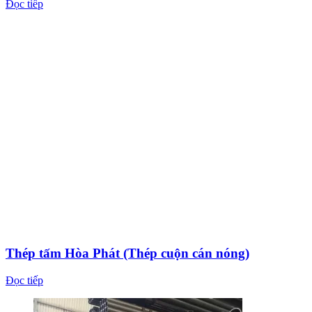
Thép tấm Hòa Phát (Thép cuộn cán nóng)
Đọc tiếp