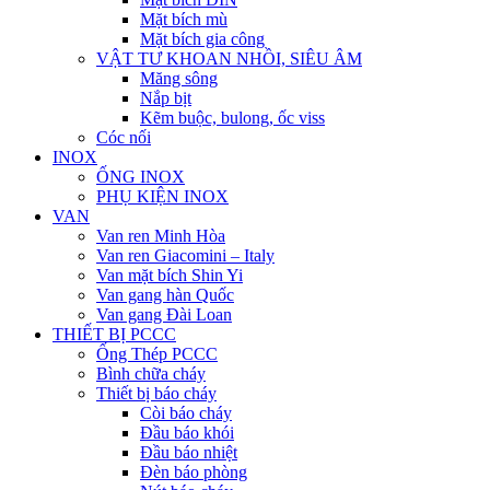
Mặt bích mù
Mặt bích gia công
VẬT TƯ KHOAN NHỒI, SIÊU ÂM
Măng sông
Nắp bịt
Kẽm buộc, bulong, ốc viss
Cóc nối
INOX
ỐNG INOX
PHỤ KIỆN INOX
VAN
Van ren Minh Hòa
Van ren Giacomini – Italy
Van mặt bích Shin Yi
Van gang hàn Quốc
Van gang Đài Loan
THIẾT BỊ PCCC
Ống Thép PCCC
Bình chữa cháy
Thiết bị báo cháy
Còi báo cháy
Đầu báo khói
Đầu báo nhiệt
Đèn báo phòng