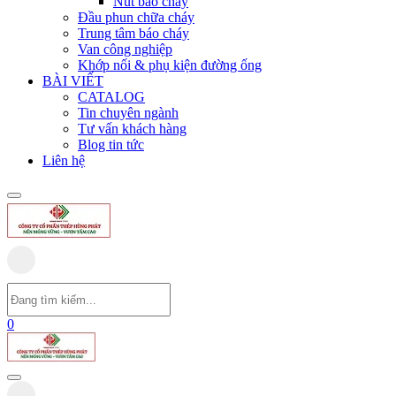
Nút báo cháy
Đầu phun chữa cháy
Trung tâm báo cháy
Van công nghiệp
Khớp nối & phụ kiện đường ống
BÀI VIẾT
CATALOG
Tin chuyên ngành
Tư vấn khách hàng
Blog tin tức
Liên hệ
0