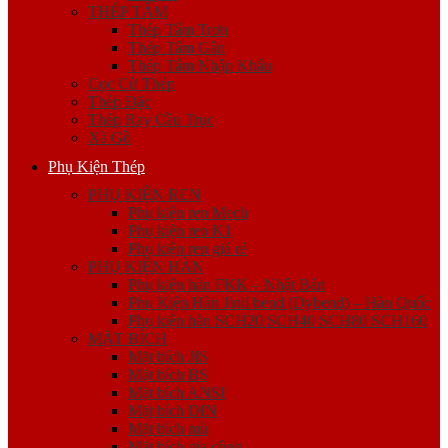
THÉP TẤM
Thép Tấm Trơn
Thép Tấm Gân
Thép Tấm Nhập Khẩu
Cọc Cừ Thép
Thép Đặc
Thép Ray Cầu Trục
Xà Gồ
Phụ Kiện Thép
PHỤ KIỆN REN
Phụ kiện ren Mech
Phụ kiện ren K1
Phụ kiện ren giá rẻ
PHỤ KIỆN HÀN
Phụ kiện hàn FKK – Nhật Bản
Phụ Kiện Hàn Jinil bend (Dybend) – Hàn Quốc
Phụ kiện hàn SCH20 SCH40 SCH80 SCH160
MẶT BÍCH
Mặt bích JIS
Mặt bích BS
Mặt bích ANSI
Mặt bích DIN
Mặt bích mù
Mặt bích gia công