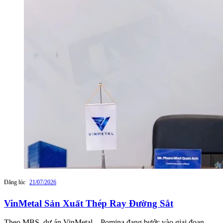
Đăng lúc
21/07/2026
VinMetal Sản Xuất Thép Ray Đường Sắt
Theo MBS, dự án VinMetal – Pomina đang bước vào giai đoạn