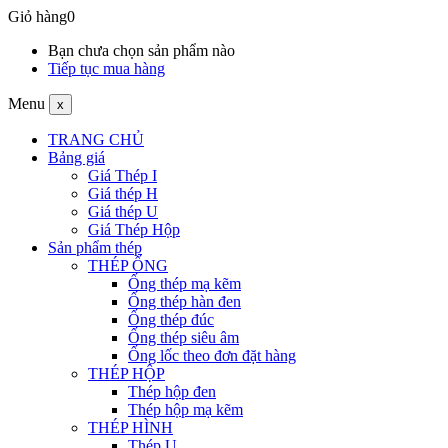
Giỏ hàng
0
Bạn chưa chọn sản phẩm nào
Tiếp tục mua hàng
Menu
x
TRANG CHỦ
Bảng giá
Giá Thép I
Giá thép H
Giá thép U
Giá Thép Hộp
Sản phẩm thép
THÉP ỐNG
Ống thép mạ kẽm
Ống thép hàn đen
Ống thép đúc
Ống thép siêu âm
Ống lốc theo đơn đặt hàng
THÉP HỘP
Thép hộp đen
Thép hộp mạ kẽm
THÉP HÌNH
Thép U