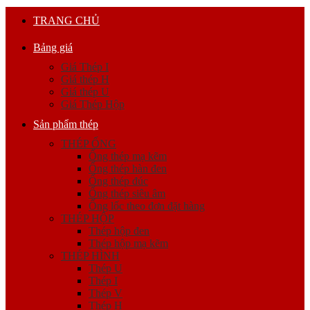
TRANG CHỦ
Bảng giá
Giá Thép I
Giá thép H
Giá thép U
Giá Thép Hộp
Sản phẩm thép
THÉP ỐNG
Ống thép mạ kẽm
Ống thép hàn đen
Ống thép đúc
Ống thép siêu âm
Ống lốc theo đơn đặt hàng
THÉP HỘP
Thép hộp đen
Thép hộp mạ kẽm
THÉP HÌNH
Thép U
Thép I
Thép V
Thép H