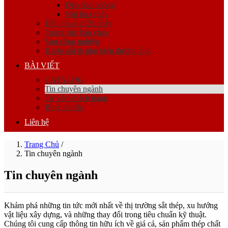
Đèn báo phòng
Nút báo cháy
Đầu phun chữa cháy
Trung tâm báo cháy
Van công nghiệp
Khớp nối & phụ kiện đường ống
BÀI VIẾT
CATALOG
Tin chuyên ngành
Tư vấn khách hàng
Blog tin tức
Liên hệ
Trang Chủ
/
Tin chuyên ngành
Tin chuyên ngành
Khám phá những tin tức mới nhất về thị trường sắt thép, xu hướng
vật liệu xây dựng, và những thay đổi trong tiêu chuẩn kỹ thuật.
Chúng tôi cung cấp thông tin hữu ích về giá cả, sản phẩm thép chất