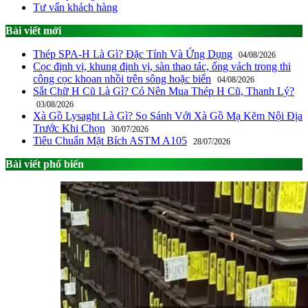
Tư vấn khách hàng
Bài viết mới
Thép SPA-H Là Gì? Đặc Tính Và Ứng Dụng
04/08/2026
Cọc định vị, khung định vị, sàn thao tác, ống vách trong thi
công cọc khoan nhồi trên sông hoặc biển
04/08/2026
Sắt Chữ H Cũ Là Gì? Có Nên Mua Thép H Cũ, Thanh Lý?
03/08/2026
Xà Gồ Lysaght Là Gì? So Sánh Với Xà Gồ Mạ Kẽm Nội Địa
Trước Khi Chọn
30/07/2026
Tiêu Chuẩn Mặt Bích ASTM A105
28/07/2026
Bài viết phổ biến