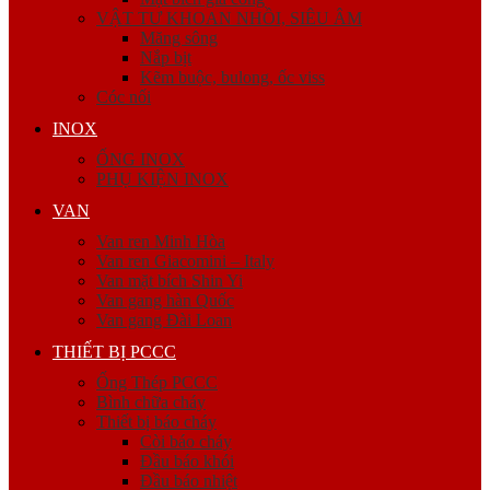
VẬT TƯ KHOAN NHỒI, SIÊU ÂM
Măng sông
Nắp bịt
Kẽm buộc, bulong, ốc viss
Cóc nối
INOX
ỐNG INOX
PHỤ KIỆN INOX
VAN
Van ren Minh Hòa
Van ren Giacomini – Italy
Van mặt bích Shin Yi
Van gang hàn Quốc
Van gang Đài Loan
THIẾT BỊ PCCC
Ống Thép PCCC
Bình chữa cháy
Thiết bị báo cháy
Còi báo cháy
Đầu báo khói
Đầu báo nhiệt