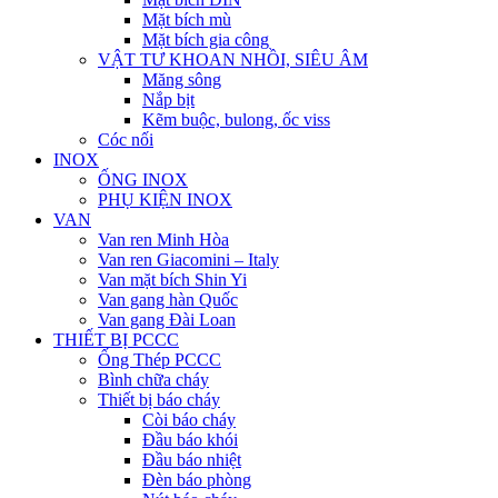
Mặt bích mù
Mặt bích gia công
VẬT TƯ KHOAN NHỒI, SIÊU ÂM
Măng sông
Nắp bịt
Kẽm buộc, bulong, ốc viss
Cóc nối
INOX
ỐNG INOX
PHỤ KIỆN INOX
VAN
Van ren Minh Hòa
Van ren Giacomini – Italy
Van mặt bích Shin Yi
Van gang hàn Quốc
Van gang Đài Loan
THIẾT BỊ PCCC
Ống Thép PCCC
Bình chữa cháy
Thiết bị báo cháy
Còi báo cháy
Đầu báo khói
Đầu báo nhiệt
Đèn báo phòng