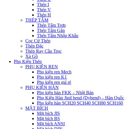
Thép I
Thép V
Thép H
THÉP TẤM
Thép Tấm Trơn
Thép Tấm Gân
Thép Tấm Nhập Khẩu
Cọc Cừ Thép
Thép Đặc
Thép Ray Cầu Trục
Xà Gồ
Phụ Kiện Thép
PHỤ KIỆN REN
Phụ kiện ren Mech
Phụ kiện ren K1
Phụ kiện ren giá rẻ
PHỤ KIỆN HÀN
Phụ kiện hàn FKK – Nhật Bản
Phụ Kiện Hàn Jinil bend (Dybend) – Hàn Quốc
Phụ kiện hàn SCH20 SCH40 SCH80 SCH160
MẶT BÍCH
Mặt bích JIS
Mặt bích BS
Mặt bích ANSI
Mặt bích DIN