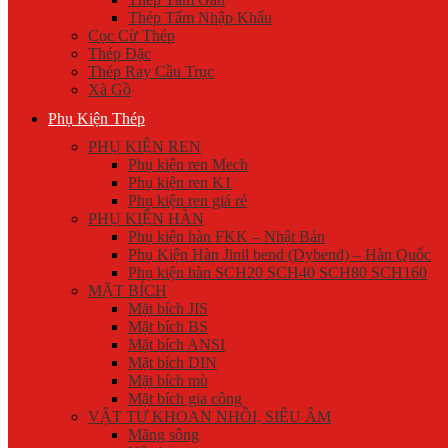
Thép Tấm Nhập Khẩu
Cọc Cừ Thép
Thép Đặc
Thép Ray Cầu Trục
Xà Gồ
Phụ Kiện Thép
PHỤ KIỆN REN
Phụ kiện ren Mech
Phụ kiện ren K1
Phụ kiện ren giá rẻ
PHỤ KIỆN HÀN
Phụ kiện hàn FKK – Nhật Bản
Phụ Kiện Hàn Jinil bend (Dybend) – Hàn Quốc
Phụ kiện hàn SCH20 SCH40 SCH80 SCH160
MẶT BÍCH
Mặt bích JIS
Mặt bích BS
Mặt bích ANSI
Mặt bích DIN
Mặt bích mù
Mặt bích gia công
VẬT TƯ KHOAN NHỒI, SIÊU ÂM
Măng sông