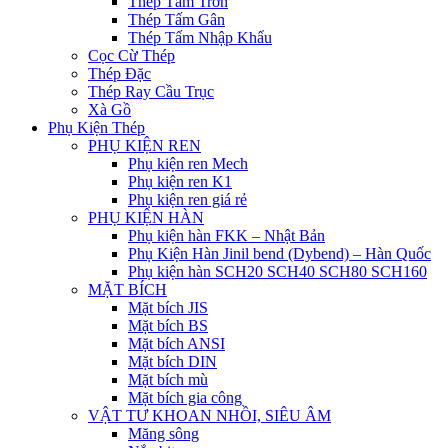
Thép Tấm Trơn
Thép Tấm Gân
Thép Tấm Nhập Khẩu
Cọc Cừ Thép
Thép Đặc
Thép Ray Cầu Trục
Xà Gồ
Phụ Kiện Thép
PHỤ KIỆN REN
Phụ kiện ren Mech
Phụ kiện ren K1
Phụ kiện ren giá rẻ
PHỤ KIỆN HÀN
Phụ kiện hàn FKK – Nhật Bản
Phụ Kiện Hàn Jinil bend (Dybend) – Hàn Quốc
Phụ kiện hàn SCH20 SCH40 SCH80 SCH160
MẶT BÍCH
Mặt bích JIS
Mặt bích BS
Mặt bích ANSI
Mặt bích DIN
Mặt bích mù
Mặt bích gia công
VẬT TƯ KHOAN NHỒI, SIÊU ÂM
Măng sông