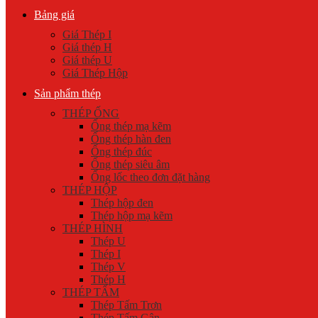
Bảng giá
Giá Thép I
Giá thép H
Giá thép U
Giá Thép Hộp
Sản phẩm thép
THÉP ỐNG
Ống thép mạ kẽm
Ống thép hàn đen
Ống thép đúc
Ống thép siêu âm
Ống lốc theo đơn đặt hàng
THÉP HỘP
Thép hộp đen
Thép hộp mạ kẽm
THÉP HÌNH
Thép U
Thép I
Thép V
Thép H
THÉP TẤM
Thép Tấm Trơn
Thép Tấm Gân