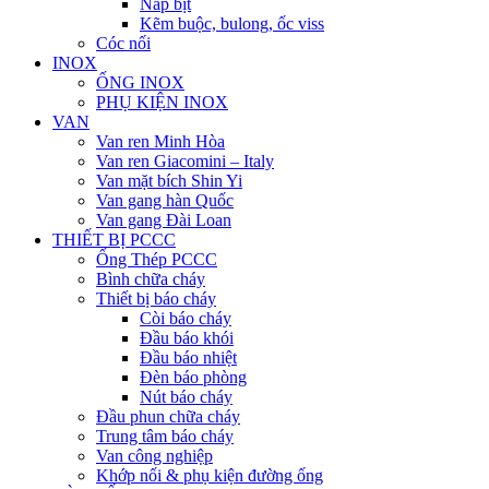
Nắp bịt
Kẽm buộc, bulong, ốc viss
Cóc nối
INOX
ỐNG INOX
PHỤ KIỆN INOX
VAN
Van ren Minh Hòa
Van ren Giacomini – Italy
Van mặt bích Shin Yi
Van gang hàn Quốc
Van gang Đài Loan
THIẾT BỊ PCCC
Ống Thép PCCC
Bình chữa cháy
Thiết bị báo cháy
Còi báo cháy
Đầu báo khói
Đầu báo nhiệt
Đèn báo phòng
Nút báo cháy
Đầu phun chữa cháy
Trung tâm báo cháy
Van công nghiệp
Khớp nối & phụ kiện đường ống