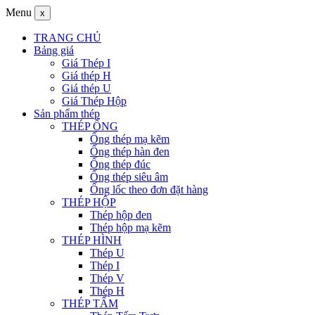
Menu
x
TRANG CHỦ
Bảng giá
Giá Thép I
Giá thép H
Giá thép U
Giá Thép Hộp
Sản phẩm thép
THÉP ỐNG
Ống thép mạ kẽm
Ống thép hàn đen
Ống thép đúc
Ống thép siêu âm
Ống lốc theo đơn đặt hàng
THÉP HỘP
Thép hộp đen
Thép hộp mạ kẽm
THÉP HÌNH
Thép U
Thép I
Thép V
Thép H
THÉP TẤM