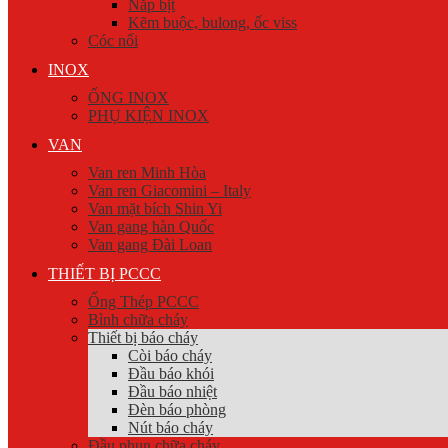
Nắp bịt
Kẽm buộc, bulong, ốc viss
Cóc nối
INOX
ỐNG INOX
PHỤ KIỆN INOX
VAN
Van ren Minh Hòa
Van ren Giacomini – Italy
Van mặt bích Shin Yi
Van gang hàn Quốc
Van gang Đài Loan
THIẾT BỊ PCCC
Ống Thép PCCC
Bình chữa cháy
Thiết bị báo cháy
Còi báo cháy
Đầu báo khói
Đầu báo nhiệt
Đèn báo phòng
Nút báo cháy
Đầu phun chữa cháy