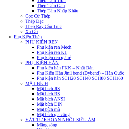
Thép Tấm Trơn
Thép Tấm Gân
Thép Tấm Nhập Khẩu
Cọc Cừ Thép
Thép Đặc
Thép Ray Cầu Trục
Xà Gồ
Phụ Kiện Thép
PHỤ KIỆN REN
Phụ kiện ren Mech
Phụ kiện ren K1
Phụ kiện ren giá rẻ
PHỤ KIỆN HÀN
Phụ kiện hàn FKK – Nhật Bản
Phụ Kiện Hàn Jinil bend (Dybend) – Hàn Quốc
Phụ kiện hàn SCH20 SCH40 SCH80 SCH160
MẶT BÍCH
Mặt bích JIS
Mặt bích BS
Mặt bích ANSI
Mặt bích DIN
Mặt bích mù
Mặt bích gia công
VẬT TƯ KHOAN NHỒI, SIÊU ÂM
Măng sông