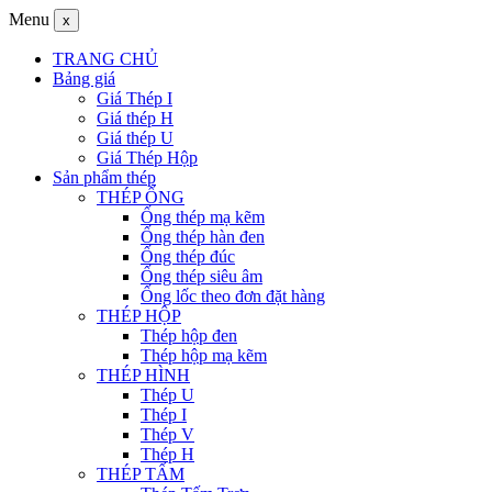
Menu
x
TRANG CHỦ
Bảng giá
Giá Thép I
Giá thép H
Giá thép U
Giá Thép Hộp
Sản phẩm thép
THÉP ỐNG
Ống thép mạ kẽm
Ống thép hàn đen
Ống thép đúc
Ống thép siêu âm
Ống lốc theo đơn đặt hàng
THÉP HỘP
Thép hộp đen
Thép hộp mạ kẽm
THÉP HÌNH
Thép U
Thép I
Thép V
Thép H
THÉP TẤM