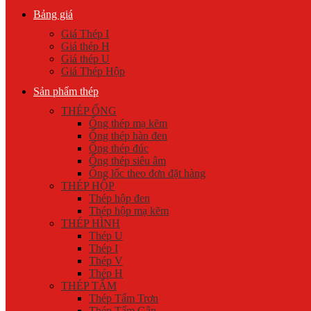
Bảng giá
Giá Thép I
Giá thép H
Giá thép U
Giá Thép Hộp
Sản phẩm thép
THÉP ỐNG
Ống thép mạ kẽm
Ống thép hàn đen
Ống thép đúc
Ống thép siêu âm
Ống lốc theo đơn đặt hàng
THÉP HỘP
Thép hộp đen
Thép hộp mạ kẽm
THÉP HÌNH
Thép U
Thép I
Thép V
Thép H
THÉP TẤM
Thép Tấm Trơn
Thép Tấm Gân