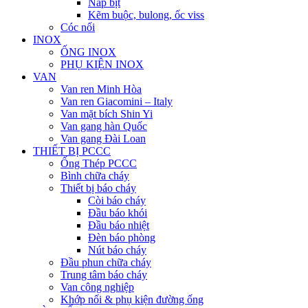
Nắp bịt
Kẽm buộc, bulong, ốc viss
Cóc nối
INOX
ỐNG INOX
PHỤ KIỆN INOX
VAN
Van ren Minh Hòa
Van ren Giacomini – Italy
Van mặt bích Shin Yi
Van gang hàn Quốc
Van gang Đài Loan
THIẾT BỊ PCCC
Ống Thép PCCC
Bình chữa cháy
Thiết bị báo cháy
Còi báo cháy
Đầu báo khói
Đầu báo nhiệt
Đèn báo phòng
Nút báo cháy
Đầu phun chữa cháy
Trung tâm báo cháy
Van công nghiệp
Khớp nối & phụ kiện đường ống