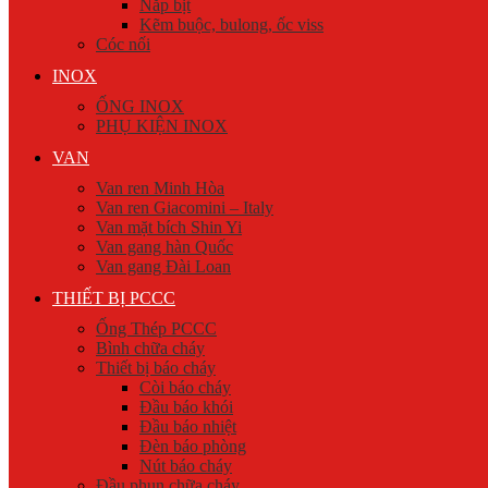
Nắp bịt
Kẽm buộc, bulong, ốc viss
Cóc nối
INOX
ỐNG INOX
PHỤ KIỆN INOX
VAN
Van ren Minh Hòa
Van ren Giacomini – Italy
Van mặt bích Shin Yi
Van gang hàn Quốc
Van gang Đài Loan
THIẾT BỊ PCCC
Ống Thép PCCC
Bình chữa cháy
Thiết bị báo cháy
Còi báo cháy
Đầu báo khói
Đầu báo nhiệt
Đèn báo phòng
Nút báo cháy
Đầu phun chữa cháy