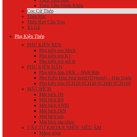
Thép Tấm Nhập Khẩu
Cọc Cừ Thép
Thép Đặc
Thép Ray Cầu Trục
Xà Gồ
Phụ Kiện Thép
PHỤ KIỆN REN
Phụ kiện ren Mech
Phụ kiện ren K1
Phụ kiện ren giá rẻ
PHỤ KIỆN HÀN
Phụ kiện hàn FKK – Nhật Bản
Phụ Kiện Hàn Jinil bend (Dybend) – Hàn Quốc
Phụ kiện hàn SCH20 SCH40 SCH80 SCH160
MẶT BÍCH
Mặt bích JIS
Mặt bích BS
Mặt bích ANSI
Mặt bích DIN
Mặt bích mù
Mặt bích gia công
VẬT TƯ KHOAN NHỒI, SIÊU ÂM
Măng sông