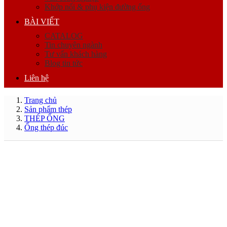
Khớp nối & phụ kiện đường ống
BÀI VIẾT
CATALOG
Tin chuyên ngành
Tư vấn khách hàng
Blog tin tức
Liên hệ
Trang chủ
Sản phẩm thép
THÉP ỐNG
Ống thép đúc