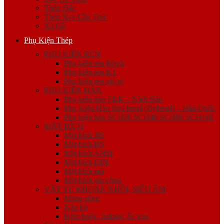
Thép Đặc
Thép Ray Cầu Trục
Xà Gồ
Phụ Kiện Thép
PHỤ KIỆN REN
Phụ kiện ren Mech
Phụ kiện ren K1
Phụ kiện ren giá rẻ
PHỤ KIỆN HÀN
Phụ kiện hàn FKK – Nhật Bản
Phụ Kiện Hàn Jinil bend (Dybend) – Hàn Quốc
Phụ kiện hàn SCH20 SCH40 SCH80 SCH160
MẶT BÍCH
Mặt bích JIS
Mặt bích BS
Mặt bích ANSI
Mặt bích DIN
Mặt bích mù
Mặt bích gia công
VẬT TƯ KHOAN NHỒI, SIÊU ÂM
Măng sông
Nắp bịt
Kẽm buộc, bulong, ốc viss