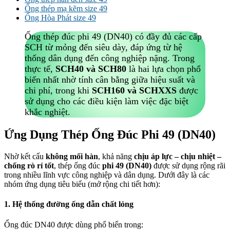
Ống thép mạ kẽm size 49
Ống Hòa Phát size 49
Ống thép đúc phi 49 (DN40) có đầy đủ các cấp
SCH từ mỏng đến siêu dày, đáp ứng từ hệ
thống dân dụng đến công nghiệp nặng. Trong
thực tế,
SCH40 và SCH80
là hai lựa chọn phổ
biến nhất nhờ tính cân bằng giữa hiệu suất và
chi phí, trong khi
SCH160 và SCHXXS
được
sử dụng cho các điều kiện làm việc đặc biệt
khắc nghiệt.
Ứng Dụng Thép Ống Đúc Phi 49 (DN40)
Nhờ kết cấu
không mối hàn
, khả năng
chịu áp lực – chịu nhiệt –
chống rò rỉ tốt
, thép ống đúc
phi 49 (DN40)
được sử dụng rộng rãi
trong nhiều lĩnh vực công nghiệp và dân dụng. Dưới đây là các
nhóm ứng dụng tiêu biểu (mở rộng chi tiết hơn):
1. Hệ thống đường ống dẫn chất lỏng
Ống đúc DN40 được dùng phổ biến trong: