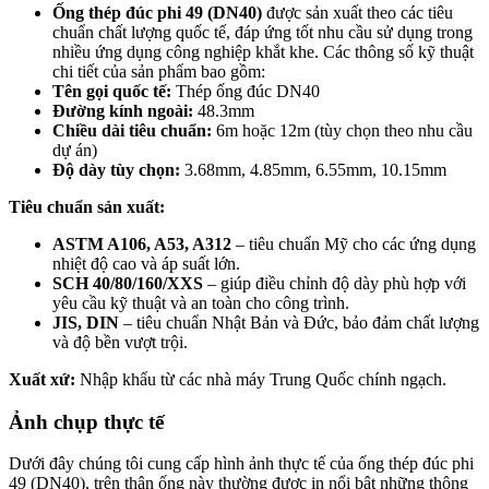
Ống thép đúc phi 49 (DN40)
được sản xuất theo các tiêu
chuẩn chất lượng quốc tế, đáp ứng tốt nhu cầu sử dụng trong
nhiều ứng dụng công nghiệp khắt khe. Các thông số kỹ thuật
chi tiết của sản phẩm bao gồm:
Tên gọi quốc tế:
Thép ống đúc DN40
Đường kính ngoài:
48.3mm
Chiều dài tiêu chuẩn:
6m hoặc 12m (tùy chọn theo nhu cầu
dự án)
Độ dày tùy chọn:
3.68mm, 4.85mm, 6.55mm, 10.15mm
Tiêu chuẩn sản xuất:
ASTM A106, A53, A312
– tiêu chuẩn Mỹ cho các ứng dụng
nhiệt độ cao và áp suất lớn.
SCH 40/80/160/XXS
– giúp điều chỉnh độ dày phù hợp với
yêu cầu kỹ thuật và an toàn cho công trình.
JIS, DIN
– tiêu chuẩn Nhật Bản và Đức, bảo đảm chất lượng
và độ bền vượt trội.
Xuất xứ:
Nhập khẩu từ các nhà máy Trung Quốc chính ngạch.
Ảnh chụp thực tế
Dưới đây chúng tôi cung cấp hình ảnh thực tế của ống thép đúc phi
49 (DN40), trên thân ống này thường được in nổi bật những thông