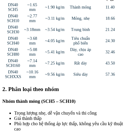
DN40
~1.65
~1.90 kg/m
Thành mỏng
11.40
SCH5
mm
DN40
~2.77
~3.11 kg/m
Mỏng, nhẹ
18.66
SCH10
mm
DN40
~3.18mm
~3.54 kg/m
Trung bình
21.24
SCH30
DN40
~3.68
Tiêu chuẩn
~4.05 kg/m
24.30
SCH40
mm
phổ biến
DN40
~5.08
Dày, chịu áp
~5.41 kg/m
32.46
SCH80
mm
cao
DN40
~7.14
~7.25 kg/m
Rất dày
43.50
SCH160
mm
DN40
~10.16
~9.56 kg/m
Siêu dày
57.36
SCHXXS
mm
2. Phân loại theo nhóm
Nhóm thành mỏng (SCH5 – SCH10)
Trọng lượng nhẹ, dễ vận chuyển và thi công
Giá thành thấp
Phù hợp cho hệ thống áp lực thấp, không yêu cầu kỹ thuật
cao