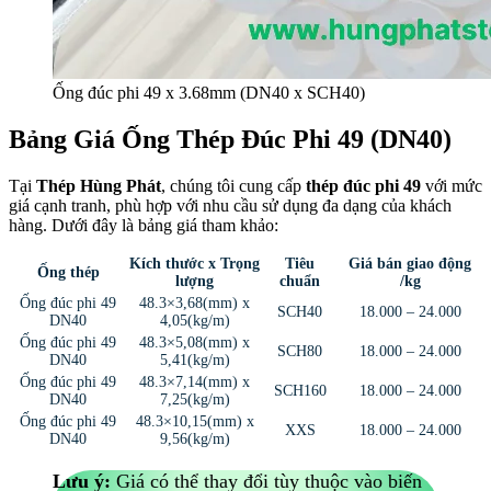
Ống đúc phi 49 x 3.68mm (DN40 x SCH40)
Bảng Giá Ống Thép Đúc Phi 49 (DN40)
Tại
Thép Hùng Phát
, chúng tôi cung cấp
thép đúc phi 49
với mức
giá cạnh tranh, phù hợp với nhu cầu sử dụng đa dạng của khách
hàng. Dưới đây là bảng giá tham khảo:
Kích thước x Trọng
Tiêu
Giá bán giao động
Ống thép
lượng
chuẩn
/kg
Ống đúc phi 49
48.3×3,68(mm) x
SCH40
18.000 – 24.000
DN40
4,05(kg/m)
Ống đúc phi 49
48.3×5,08(mm) x
SCH80
18.000 – 24.000
DN40
5,41(kg/m)
Ống đúc phi 49
48.3×7,14(mm) x
SCH160
18.000 – 24.000
DN40
7,25(kg/m)
Ống đúc phi 49
48.3×10,15(mm) x
XXS
18.000 – 24.000
DN40
9,56(kg/m)
Lưu ý:
Giá có thể thay đổi tùy thuộc vào biến