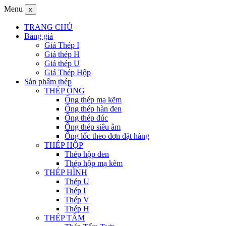
Menu
x
TRANG CHỦ
Bảng giá
Giá Thép I
Giá thép H
Giá thép U
Giá Thép Hộp
Sản phẩm thép
THÉP ỐNG
Ống thép mạ kẽm
Ống thép hàn đen
Ống thép đúc
Ống thép siêu âm
Ống lốc theo đơn đặt hàng
THÉP HỘP
Thép hộp đen
Thép hộp mạ kẽm
THÉP HÌNH
Thép U
Thép I
Thép V
Thép H
THÉP TẤM