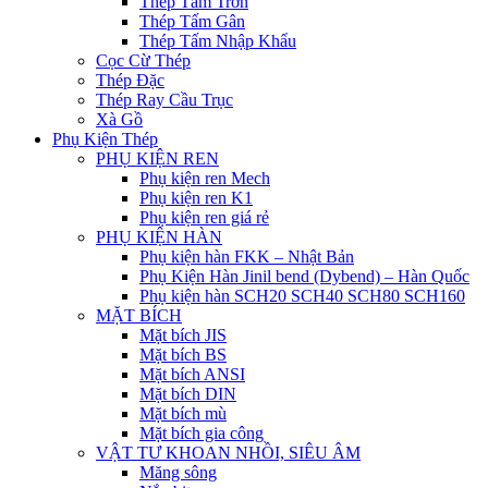
Thép Tấm Trơn
Thép Tấm Gân
Thép Tấm Nhập Khẩu
Cọc Cừ Thép
Thép Đặc
Thép Ray Cầu Trục
Xà Gồ
Phụ Kiện Thép
PHỤ KIỆN REN
Phụ kiện ren Mech
Phụ kiện ren K1
Phụ kiện ren giá rẻ
PHỤ KIỆN HÀN
Phụ kiện hàn FKK – Nhật Bản
Phụ Kiện Hàn Jinil bend (Dybend) – Hàn Quốc
Phụ kiện hàn SCH20 SCH40 SCH80 SCH160
MẶT BÍCH
Mặt bích JIS
Mặt bích BS
Mặt bích ANSI
Mặt bích DIN
Mặt bích mù
Mặt bích gia công
VẬT TƯ KHOAN NHỒI, SIÊU ÂM
Măng sông