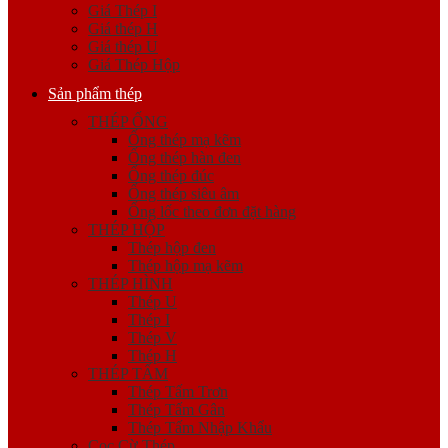
Giá Thép I
Giá thép H
Giá thép U
Giá Thép Hộp
Sản phẩm thép
THÉP ỐNG
Ống thép mạ kẽm
Ống thép hàn đen
Ống thép đúc
Ống thép siêu âm
Ống lốc theo đơn đặt hàng
THÉP HỘP
Thép hộp đen
Thép hộp mạ kẽm
THÉP HÌNH
Thép U
Thép I
Thép V
Thép H
THÉP TẤM
Thép Tấm Trơn
Thép Tấm Gân
Thép Tấm Nhập Khẩu
Cọc Cừ Thép