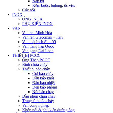
Nắp bịt
Kẽm buộc, bulong, ốc viss
Cóc nối
INOX
ỐNG INOX
PHỤ KIỆN INOX
VAN
Van ren Minh Hòa
Van ren Giacomini – Italy
Van mặt bích Shin Yi
Van gang hàn Quốc
Van gang Đài Loan
THIẾT BỊ PCCC
Ống Thép PCCC
Bình chữa cháy
Thiết bị báo cháy
Còi báo cháy
Đầu báo khói
Đầu báo nhiệt
Đèn báo phòng
Nút báo cháy
Đầu phun chữa cháy
Trung tâm báo cháy
Van công nghiệp
Khớp nối & phụ kiện đường ống