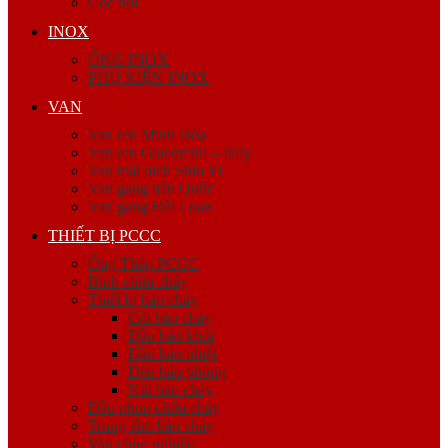
Cóc nối
INOX
ỐNG INOX
PHỤ KIỆN INOX
VAN
Van ren Minh Hòa
Van ren Giacomini – Italy
Van mặt bích Shin Yi
Van gang hàn Quốc
Van gang Đài Loan
THIẾT BỊ PCCC
Ống Thép PCCC
Bình chữa cháy
Thiết bị báo cháy
Còi báo cháy
Đầu báo khói
Đầu báo nhiệt
Đèn báo phòng
Nút báo cháy
Đầu phun chữa cháy
Trung tâm báo cháy
Van công nghiệp