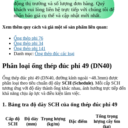
động thị trường và số lượng đơn hàng. Quý
khách vui lòng liên hệ trực tiếp với chúng tôi để
nhận báo giá cụ thể và cập nhật mới nhất.
Xem thêm quy cách và giá một số sản phẩm liên quan:
Ống thép phi 76
Ống thép phi 34
Ống thép phi 141
Danh mục:
Ống thép đúc các loại
Phân loại ống thép đúc phi 49 (DN40)
Ống thép đúc phi 49 (DN40, đường kính ngoài ~48.3mm) được
phân loại theo tiêu chuẩn độ dày
SCH (Schedule)
. Mỗi cấp SCH
tương ứng với độ dày thành ống khác nhau, ảnh hưởng trực tiếp đến
khả năng chịu áp lực và điều kiện làm việc.
1. Bảng tra độ dày SCH của ống thép đúc phi 49
Tổng trọng
Cấp độ
Độ dày
Trọng lượng
Đặc điểm
lượng cây 6m
SCH
(mm)
(kg/m)
(kg)