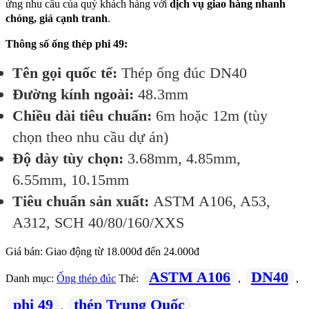
ứng nhu cầu của quý khách hàng với
dịch vụ giao hàng nhanh
chóng, giá cạnh tranh
.
Thông số ống thép phi 49:
Tên gọi quốc tế:
Thép ống đúc DN40
Đường kính ngoài:
48.3mm
Chiều dài tiêu chuẩn:
6m hoặc 12m (tùy
chọn theo nhu cầu dự án)
Độ dày tùy chọn:
3.68mm, 4.85mm,
6.55mm, 10.15mm
Tiêu chuẩn sản xuất:
ASTM A106, A53,
A312, SCH 40/80/160/XXS
Giá bán: Giao động từ 18.000đ đến 24.000đ
ASTM A106
DN40
Danh mục:
Ống thép đúc
Thẻ:
,
,
phi 49
thép Trung Quốc
,