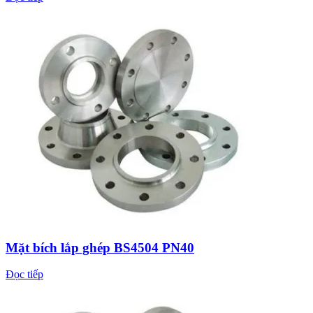
Mặt bích lắp ghép BS4504 PN40
Đọc tiếp