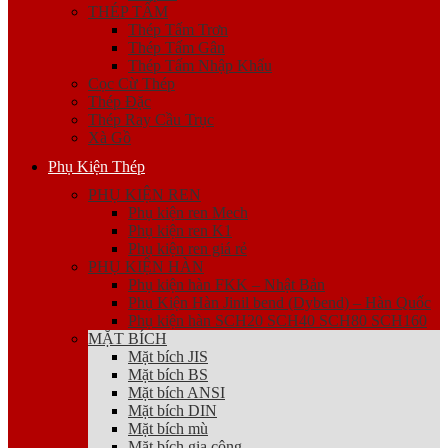
THÉP TẤM
Thép Tấm Trơn
Thép Tấm Gân
Thép Tấm Nhập Khẩu
Cọc Cừ Thép
Thép Đặc
Thép Ray Cầu Trục
Xà Gồ
Phụ Kiện Thép
PHỤ KIỆN REN
Phụ kiện ren Mech
Phụ kiện ren K1
Phụ kiện ren giá rẻ
PHỤ KIỆN HÀN
Phụ kiện hàn FKK – Nhật Bản
Phụ Kiện Hàn Jinil bend (Dybend) – Hàn Quốc
Phụ kiện hàn SCH20 SCH40 SCH80 SCH160
MẶT BÍCH
Mặt bích JIS
Mặt bích BS
Mặt bích ANSI
Mặt bích DIN
Mặt bích mù
Mặt bích gia công