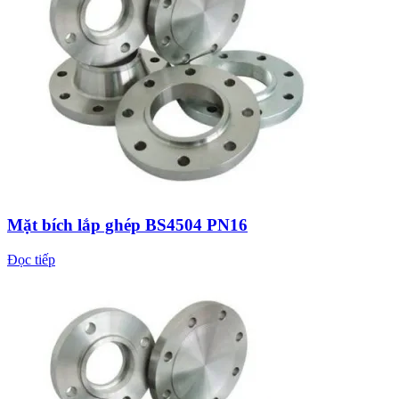
Mặt bích lắp ghép BS4504 PN16
Đọc tiếp