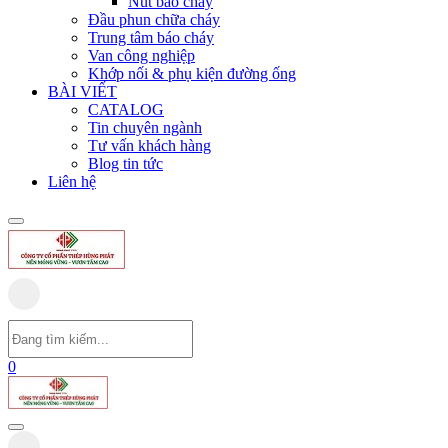
Nút báo cháy
Đầu phun chữa cháy
Trung tâm báo cháy
Van công nghiệp
Khớp nối & phụ kiện đường ống
BÀI VIẾT
CATALOG
Tin chuyên ngành
Tư vấn khách hàng
Blog tin tức
Liên hệ
0