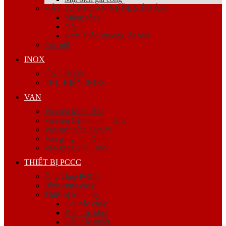
VẬT TƯ KHOAN NHỒI, SIÊU ÂM
Măng sông
Nắp bịt
Kẽm buộc, bulong, ốc viss
Cóc nối
INOX
ỐNG INOX
PHỤ KIỆN INOX
VAN
Van ren Minh Hòa
Van ren Giacomini – Italy
Van mặt bích Shin Yi
Van gang hàn Quốc
Van gang Đài Loan
THIẾT BỊ PCCC
Ống Thép PCCC
Bình chữa cháy
Thiết bị báo cháy
Còi báo cháy
Đầu báo khói
Đầu báo nhiệt