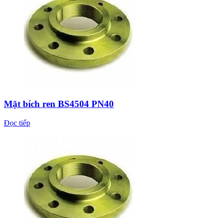
Mặt bích ren BS4504 PN40
Đọc tiếp