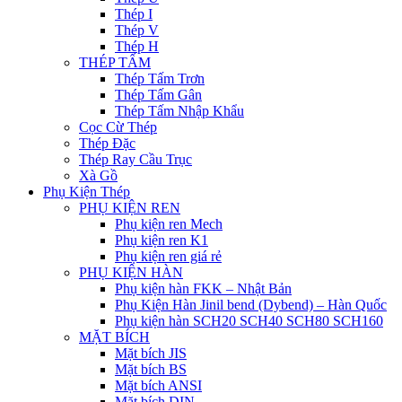
Thép I
Thép V
Thép H
THÉP TẤM
Thép Tấm Trơn
Thép Tấm Gân
Thép Tấm Nhập Khẩu
Cọc Cừ Thép
Thép Đặc
Thép Ray Cầu Trục
Xà Gồ
Phụ Kiện Thép
PHỤ KIỆN REN
Phụ kiện ren Mech
Phụ kiện ren K1
Phụ kiện ren giá rẻ
PHỤ KIỆN HÀN
Phụ kiện hàn FKK – Nhật Bản
Phụ Kiện Hàn Jinil bend (Dybend) – Hàn Quốc
Phụ kiện hàn SCH20 SCH40 SCH80 SCH160
MẶT BÍCH
Mặt bích JIS
Mặt bích BS
Mặt bích ANSI
Mặt bích DIN