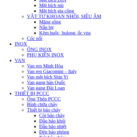
Mặt bích mù
Mặt bích gia công
VẬT TƯ KHOAN NHỒI, SIÊU ÂM
Măng sông
Nắp bịt
Kẽm buộc, bulong, ốc viss
Cóc nối
INOX
ỐNG INOX
PHỤ KIỆN INOX
VAN
Van ren Minh Hòa
Van ren Giacomini – Italy
Van mặt bích Shin Yi
Van gang hàn Quốc
Van gang Đài Loan
THIẾT BỊ PCCC
Ống Thép PCCC
Bình chữa cháy
Thiết bị báo cháy
Còi báo cháy
Đầu báo khói
Đầu báo nhiệt
Đèn báo phòng