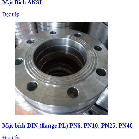
Mặt Bích ANSI
Đọc tiếp
Mặt bích DIN (flange PL) PN6, PN10, PN25, PN40
Đọc tiếp