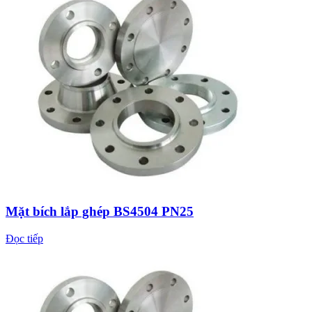
Mặt bích lắp ghép BS4504 PN25
Đọc tiếp