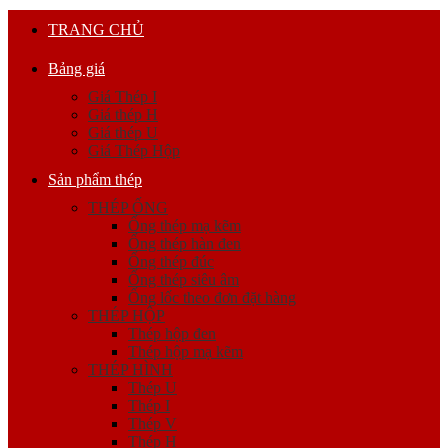
TRANG CHỦ
Bảng giá
Giá Thép I
Giá thép H
Giá thép U
Giá Thép Hộp
Sản phẩm thép
THÉP ỐNG
Ống thép mạ kẽm
Ống thép hàn đen
Ống thép đúc
Ống thép siêu âm
Ống lốc theo đơn đặt hàng
THÉP HỘP
Thép hộp đen
Thép hộp mạ kẽm
THÉP HÌNH
Thép U
Thép I
Thép V
Thép H