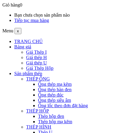
Giỏ hàng
0
Bạn chưa chọn sản phẩm nào
Tiếp tục mua hàng
Menu
x
TRANG CHỦ
Bảng giá
Giá Thép I
Giá thép H
Giá thép U
Giá Thép Hộp
Sản phẩm thép
THÉP ỐNG
Ống thép mạ kẽm
Ống thép hàn đen
Ống thép đúc
Ống thép siêu âm
Ống lốc theo đơn đặt hàng
THÉP HỘP
Thép hộp đen
Thép hộp mạ kẽm
THÉP HÌNH
Thép U