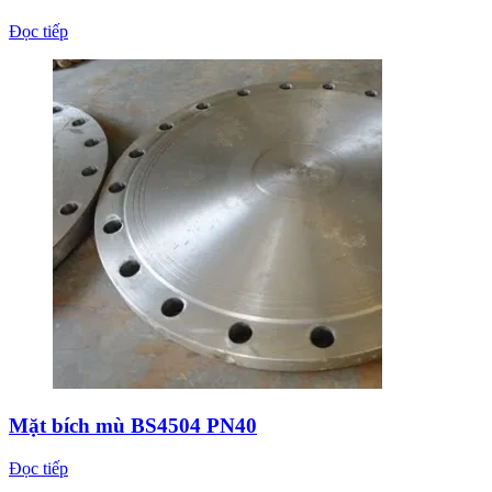
Đọc tiếp
Mặt bích mù BS4504 PN40
Đọc tiếp