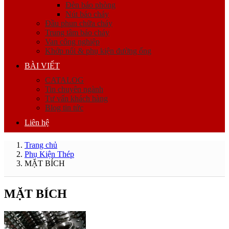
Đèn báo phòng
Nút báo cháy
Đầu phun chữa cháy
Trung tâm báo cháy
Van công nghiệp
Khớp nối & phụ kiện đường ống
BÀI VIẾT
CATALOG
Tin chuyên ngành
Tư vấn khách hàng
Blog tin tức
Liên hệ
Trang chủ
Phụ Kiện Thép
MẶT BÍCH
MẶT BÍCH