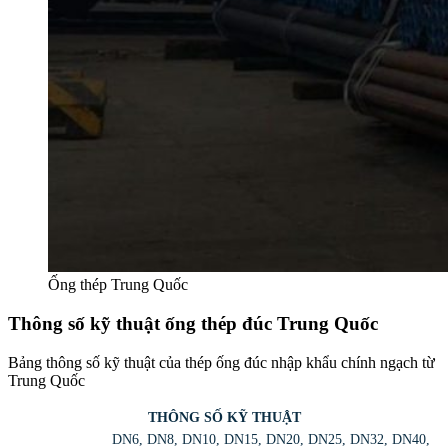
Ống thép Trung Quốc
Thông số kỹ thuật ống thép đúc Trung Quốc
Bảng thông số kỹ thuật của thép ống đúc nhập khẩu chính ngạch từ
Trung Quốc
THÔNG SỐ KỸ THUẬT
DN6, DN8, DN10, DN15, DN20, DN25, DN32, DN40,