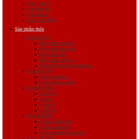
Giá Thép I
Giá thép H
Giá thép U
Giá Thép Hộp
Sản phẩm thép
THÉP ỐNG
Ống thép mạ kẽm
Ống thép hàn đen
Ống thép đúc
Ống thép siêu âm
Ống lốc theo đơn đặt hàng
THÉP HỘP
Thép hộp đen
Thép hộp mạ kẽm
THÉP HÌNH
Thép U
Thép I
Thép V
Thép H
THÉP TẤM
Thép Tấm Trơn
Thép Tấm Gân
Thép Tấm Nhập Khẩu
Cọc Cừ Thép