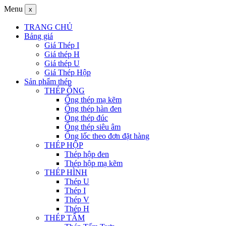
Menu
x
TRANG CHỦ
Bảng giá
Giá Thép I
Giá thép H
Giá thép U
Giá Thép Hộp
Sản phẩm thép
THÉP ỐNG
Ống thép mạ kẽm
Ống thép hàn đen
Ống thép đúc
Ống thép siêu âm
Ống lốc theo đơn đặt hàng
THÉP HỘP
Thép hộp đen
Thép hộp mạ kẽm
THÉP HÌNH
Thép U
Thép I
Thép V
Thép H
THÉP TẤM