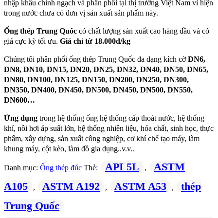
nhập khẩu chính ngạch và phân phối tại thị trường Việt Nam vì hiện
trong nước chưa có đơn vị sản xuất sản phẩm này.
Ống thép Trung Quốc
có chất lượng sản xuất cao hàng đầu và có
giá cực kỳ tối ưu.
Giá chỉ từ 18.000đ/kg
Chúng tôi phân phối ống thép Trung Quốc đa dạng kích cỡ
DN6,
DN8, DN10, DN15, DN20, DN25, DN32, DN40, DN50, DN65,
DN80, DN100, DN125, DN150, DN200, DN250, DN300,
DN350, DN400, DN450, DN500, DN450, DN500, DN550,
DN600…
Ứng dụng
trong hệ thống ống hệ thống cấp thoát nước, hệ thống
khí, nồi hơi áp suất lớn, hệ thống nhiên liệu, hóa chất, sinh học, thực
phẩm, xây dựng, sản xuất công nghiệp, cơ khí chế tạo máy, làm
khung máy, cột kèo, làm đồ gia dụng..v.v..
API 5L
ASTM
Danh mục:
Ống thép đúc
Thẻ:
,
A105
ASTM A192
ASTM A53
thép
,
,
,
Trung Quốc