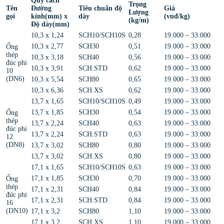
Quy cách
Trọng
Tên
Đường
Tiêu chuẩn độ
Giá
Lượng
gọi
kính(mm) x
dày
(vnđ/kg)
(kg/m)
Độ dày(mm)
10,3 x 1,24
SCH10/SCH10S
0,28
19.000 – 33.000
10,3 x 2,77
SCH30
0,51
19.000 – 33.000
Ống
thép
10,3 x 3,18
SCH40
0,56
19.000 – 33.000
đúc phi
10,3 x 3,91
SCH.STD
0,62
19.000 – 33.000
10
(DN6)
10,3 x 5,54
SCH80
0,65
19.000 – 33.000
10,3 x 6,36
SCH.XS
0,62
19.000 – 33.000
13,7 x 1,65
SCH10/SCH10S
0,49
19.000 – 33.000
13,7 x 1,85
SCH30
0,54
19.000 – 33.000
Ống
thép
13,7 x 2,24
SCH40
0,63
19.000 – 33.000
đúc phi
13,7 x 2,24
SCH.STD
0,63
19.000 – 33.000
12
(DN8)
13,7 x 3,02
SCH80
0,80
19.000 – 33.000
13,7 x 3,02
SCH.XS
0,80
19.000 – 33.000
17,1 x 1,65
SCH10/SCH10S
0,63
19.000 – 33.000
17,1 x 1,85
SCH30
0,70
19.000 – 33.000
Ống
thép
17,1 x 2,31
SCH40
0,84
19.000 – 33.000
đúc phi
17,1 x 2,31
SCH.STD
0,84
19.000 – 33.000
16
(DN10)
17,1 x 3,2
SCH80
1,10
19.000 – 33.000
17,1 x 3,2
SCH.XS
1,10
19.000 – 33.000