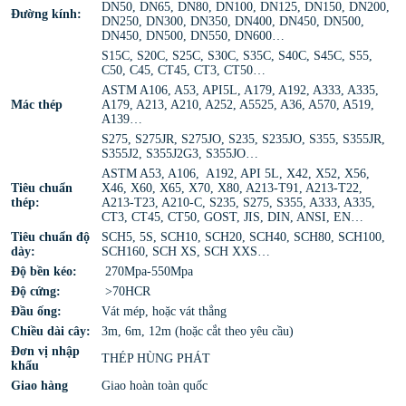
DN50, DN65, DN80, DN100, DN125, DN150, DN200,
Đường kính:
DN250, DN300, DN350, DN400, DN450, DN500,
DN450, DN500, DN550, DN600…
S15C, S20C, S25C, S30C, S35C, S40C, S45C, S55,
C50, C45, CT45, CT3, CT50…
ASTM A106, A53, API5L, A179, A192, A333, A335,
Mác thép
A179, A213, A210, A252, A5525, A36, A570, A519,
A139…
S275, S275JR, S275JO, S235, S235JO, S355, S355JR,
S355J2, S355J2G3, S355JO…
ASTM A53, A106, A192, API 5L, X42, X52, X56,
Tiêu chuẩn
X46, X60, X65, X70, X80, A213-T91, A213-T22,
thép:
A213-T23, A210-C, S235, S275, S355, A333, A335,
CT3, CT45, CT50, GOST, JIS, DIN, ANSI, EN…
Tiêu chuẩn độ
SCH5, 5S, SCH10, SCH20, SCH40, SCH80, SCH100,
dày:
SCH160, SCH XS, SCH XXS…
Độ bền kéo:
270Mpa-550Mpa
Độ cứng:
>70HCR
Đầu ống:
Vát mép, hoặc vát thẳng
Chiều dài cây:
3m, 6m, 12m (hoặc cắt theo yêu cầu)
Đơn vị nhập
THÉP HÙNG PHÁT
khẩu
Giao hàng
Giao hoàn toàn quốc