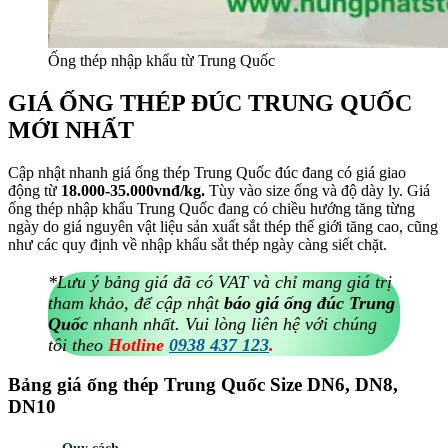
Ống thép nhập khẩu từ Trung Quốc
GIÁ ỐNG THÉP ĐÚC TRUNG QUỐC
MỚI NHẤT
Cập nhật nhanh giá ống thép Trung Quốc đúc đang có giá giao
động từ
18.000-35.000vnđ/kg.
Tùy vào size ống và độ dày ly. Giá
ống thép nhập khẩu Trung Quốc đang có chiều hướng tăng từng
ngày do giá nguyên vật liệu sản xuất sắt thép thế giới tăng cao, cũng
như các quy định về nhập khẩu sắt thép ngày càng siết chặt.
*Lưu ý bảng giá đã có VAT và chỉ mang giá trị
tham khảo, để cập nhật
báo giá ống đúc Trung
Quốc
nhanh nhất. Vui lòng liên hệ với chúng
tôi theo
Hotline
0938 437 123
.
Bảng giá ống thép Trung Quốc Size DN6, DN8,
DN10