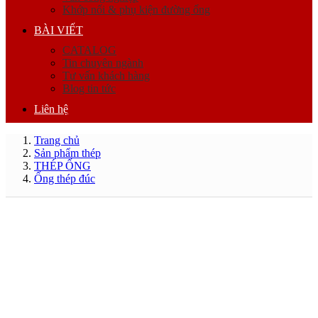
Khớp nối & phụ kiện đường ống
BÀI VIẾT
CATALOG
Tin chuyên ngành
Tư vấn khách hàng
Blog tin tức
Liên hệ
Trang chủ
Sản phẩm thép
THÉP ỐNG
Ống thép đúc