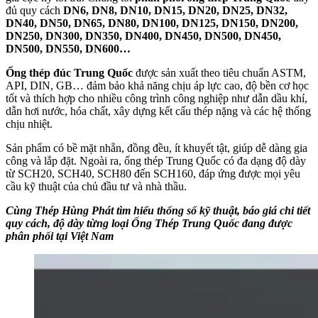
đủ quy cách
DN6, DN8, DN10, DN15, DN20, DN25, DN32,
DN40, DN50, DN65, DN80, DN100, DN125, DN150, DN200,
DN250, DN300, DN350, DN400, DN450, DN500, DN450,
DN500, DN550, DN600…
Ống thép đúc Trung Quốc
được sản xuất theo tiêu chuẩn ASTM,
API, DIN, GB… đảm bảo khả năng chịu áp lực cao, độ bền cơ học
tốt và thích hợp cho nhiều công trình công nghiệp như dẫn dầu khí,
dẫn hơi nước, hóa chất, xây dựng kết cấu thép nặng và các hệ thống
chịu nhiệt.
Sản phẩm có bề mặt nhẵn, đồng đều, ít khuyết tật, giúp dễ dàng gia
công và lắp đặt. Ngoài ra, ống thép Trung Quốc có đa dạng độ dày
từ SCH20, SCH40, SCH80 đến SCH160, đáp ứng được mọi yêu
cầu kỹ thuật của chủ đầu tư và nhà thầu.
Cùng Thép Hùng Phát tìm hiểu thống số kỹ thuật, báo giá chi tiết
quy cách, độ dày từng loại Ống Thép Trung Quốc đang được
phân phối tại Việt Nam