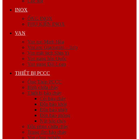
Cóc nối
INOX
ỐNG INOX
PHỤ KIỆN INOX
VAN
Van ren Minh Hòa
Van ren Giacomini – Italy
Van mặt bích Shin Yi
Van gang hàn Quốc
Van gang Đài Loan
THIẾT BỊ PCCC
Ống Thép PCCC
Bình chữa cháy
Thiết bị báo cháy
Còi báo cháy
Đầu báo khói
Đầu báo nhiệt
Đèn báo phòng
Nút báo cháy
Đầu phun chữa cháy
Trung tâm báo cháy
Van công nghiệp