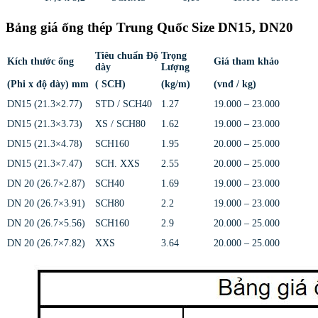
Bảng giá ống thép Trung Quốc Size DN15, DN20
Tiêu chuẩn Độ
Trọng
Kích thước ống
Giá tham khảo
dày
Lượng
(Phi x độ dày) mm
( SCH)
(kg/m)
(vnđ / kg)
DN15 (21.3×2.77)
STD / SCH40
1.27
19.000 – 23.000
DN15 (21.3×3.73)
XS / SCH80
1.62
19.000 – 23.000
DN15 (21.3×4.78)
SCH160
1.95
20.000 – 25.000
DN15 (21.3×7.47)
SCH. XXS
2.55
20.000 – 25.000
DN 20 (26.7×2.87)
SCH40
1.69
19.000 – 23.000
DN 20 (26.7×3.91)
SCH80
2.2
19.000 – 23.000
DN 20 (26.7×5.56)
SCH160
2.9
20.000 – 25.000
DN 20 (26.7×7.82)
XXS
3.64
20.000 – 25.000