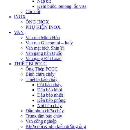
Nắp bịt
Kẽm buộc, bulong, ốc viss
Cóc nối
INOX
ỐNG INOX
PHỤ KIỆN INOX
VAN
Van ren Minh Hòa
Van ren Giacomini – Italy
Van mặt bích Shin Yi
Van gang hàn Quốc
Van gang Đài Loan
THIẾT BỊ PCCC
Ống Thép PCCC
Bình chữa cháy
Thiết bị báo cháy
Còi báo cháy
Đầu báo khói
Đầu báo nhiệt
Đèn báo phòng
Nút báo cháy
Đầu phun chữa cháy
Trung tâm báo cháy
Van công nghiệp
Khớp nối & phụ kiện đường ống