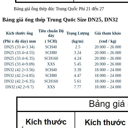
Bảng giá ống thép đúc Trung Quốc Phi 21 đến 27
Bảng giá ống thép Trung Quốc Size DN25, DN32
Tiêu chuẩn Độ
Kích thước ống
Trọng Lượng
Giá tham khảo
dày
(Phi x độ dày) mm
( SCH)
(kg/m)
(vnđ / kg)
DN25 (33.4×3.34)
SCH40
2.5
20.000 – 26.000
DN25 (33.4×4.55)
SCH80
3.24
20.000 – 26.000
DN25 (33.4×6.35)
SCH160
4.24
20.000 – 26.000
DN25 (33.4×9.09)
XXS
5.45
20.000 – 26.000
DN32 (42.2×3.56)
SCH40
3.39
18.000 – 24.000
DN32 (42.2×4.85)
SCH80
4.47
18.000 – 24.000
DN32 (42.2×6.35)
SCH160
5.61
18.000 – 24.000
DN32 (42.2×9.7)
XXS
7.77
18.000 – 24.000