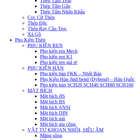
Thép Tấm Trơn
Thép Tấm Gân
Thép Tấm Nhập Khẩu
Cọc Cừ Thép
Thép Đặc
Thép Ray Cầu Trục
Xà Gồ
Phụ Kiện Thép
PHỤ KIỆN REN
Phụ kiện ren Mech
Phụ kiện ren K1
Phụ kiện ren giá rẻ
PHỤ KIỆN HÀN
Phụ kiện hàn FKK – Nhật Bản
Phụ Kiện Hàn Jinil bend (Dybend) – Hàn Quốc
Phụ kiện hàn SCH20 SCH40 SCH80 SCH160
MẶT BÍCH
Mặt bích JIS
Mặt bích BS
Mặt bích ANSI
Mặt bích DIN
Mặt bích mù
Mặt bích gia công
VẬT TƯ KHOAN NHỒI, SIÊU ÂM
Măng sông