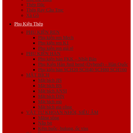
Thép Đặc
Thép Ray Cầu Trục
Xà Gồ
Phụ Kiện Thép
PHỤ KIỆN REN
Phụ kiện ren Mech
Phụ kiện ren K1
Phụ kiện ren giá rẻ
PHỤ KIỆN HÀN
Phụ kiện hàn FKK – Nhật Bản
Phụ Kiện Hàn Jinil bend (Dybend) – Hàn Quốc
Phụ kiện hàn SCH20 SCH40 SCH80 SCH160
MẶT BÍCH
Mặt bích JIS
Mặt bích BS
Mặt bích ANSI
Mặt bích DIN
Mặt bích mù
Mặt bích gia công
VẬT TƯ KHOAN NHỒI, SIÊU ÂM
Măng sông
Nắp bịt
Kẽm buộc, bulong, ốc viss