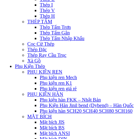
Thép I
Thép V
Thép H
THÉP TẤM
Thép Tấm Trơn
Thép Tấm Gân
Thép Tấm Nhập Khẩu
Cọc Cừ Thép
Thép Đặc
Thép Ray Cầu Trục
Xà Gồ
Phụ Kiện Thép
PHỤ KIỆN REN
Phụ kiện ren Mech
Phụ kiện ren K1
Phụ kiện ren giá rẻ
PHỤ KIỆN HÀN
Phụ kiện hàn FKK – Nhật Bản
Phụ Kiện Hàn Jinil bend (Dybend) – Hàn Quốc
Phụ kiện hàn SCH20 SCH40 SCH80 SCH160
MẶT BÍCH
Mặt bích JIS
Mặt bích BS
Mặt bích ANSI
Mặt bích DIN