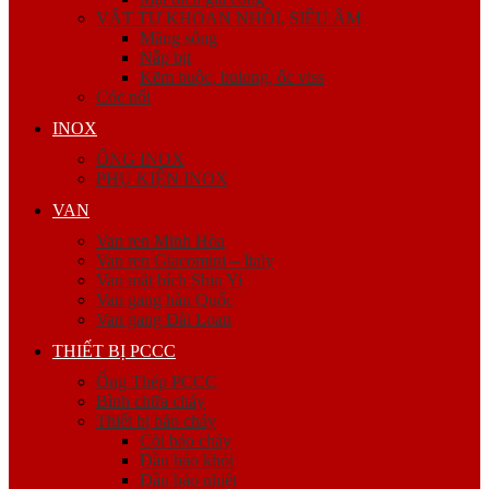
VẬT TƯ KHOAN NHỒI, SIÊU ÂM
Măng sông
Nắp bịt
Kẽm buộc, bulong, ốc viss
Cóc nối
INOX
ỐNG INOX
PHỤ KIỆN INOX
VAN
Van ren Minh Hòa
Van ren Giacomini – Italy
Van mặt bích Shin Yi
Van gang hàn Quốc
Van gang Đài Loan
THIẾT BỊ PCCC
Ống Thép PCCC
Bình chữa cháy
Thiết bị báo cháy
Còi báo cháy
Đầu báo khói
Đầu báo nhiệt