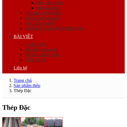
Đèn báo phòng
Nút báo cháy
Đầu phun chữa cháy
Trung tâm báo cháy
Van công nghiệp
Khớp nối & phụ kiện đường ống
BÀI VIẾT
CATALOG
Tin chuyên ngành
Tư vấn khách hàng
Blog tin tức
Liên hệ
Trang chủ
Sản phẩm thép
Thép Đặc
Thép Đặc