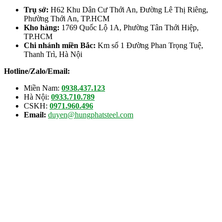
Trụ sở:
H62 Khu Dân Cư Thới An, Đường Lê Thị Riêng,
Phường Thới An, TP.HCM
Kho hàng:
1769 Quốc Lộ 1A, Phường Tân Thới Hiệp,
TP.HCM
Chi nhánh miền Bắc:
Km số 1 Đường Phan Trọng Tuệ,
Thanh Trì, Hà Nội
Hotline/Zalo/Email:
Miền Nam:
0938.437.123
Hà Nội:
0933.710.789
CSKH:
0971.960.496
Email:
duyen@hungphatsteel.com