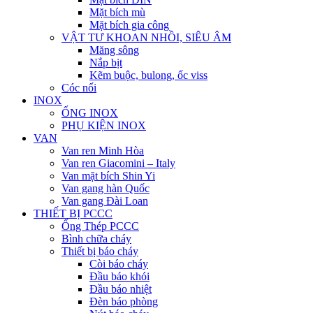
Mặt bích mù
Mặt bích gia công
VẬT TƯ KHOAN NHỒI, SIÊU ÂM
Măng sông
Nắp bịt
Kẽm buộc, bulong, ốc viss
Cóc nối
INOX
ỐNG INOX
PHỤ KIỆN INOX
VAN
Van ren Minh Hòa
Van ren Giacomini – Italy
Van mặt bích Shin Yi
Van gang hàn Quốc
Van gang Đài Loan
THIẾT BỊ PCCC
Ống Thép PCCC
Bình chữa cháy
Thiết bị báo cháy
Còi báo cháy
Đầu báo khói
Đầu báo nhiệt
Đèn báo phòng