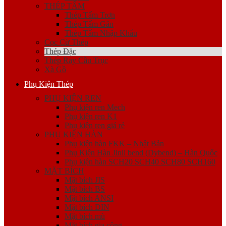
THÉP TẤM
Thép Tấm Trơn
Thép Tấm Gân
Thép Tấm Nhập Khẩu
Cọc Cừ Thép
Thép Đặc
Thép Ray Cầu Trục
Xà Gồ
Phụ Kiện Thép
PHỤ KIỆN REN
Phụ kiện ren Mech
Phụ kiện ren K1
Phụ kiện ren giá rẻ
PHỤ KIỆN HÀN
Phụ kiện hàn FKK – Nhật Bản
Phụ Kiện Hàn Jinil bend (Dybend) – Hàn Quốc
Phụ kiện hàn SCH20 SCH40 SCH80 SCH160
MẶT BÍCH
Mặt bích JIS
Mặt bích BS
Mặt bích ANSI
Mặt bích DIN
Mặt bích mù
Mặt bích gia công