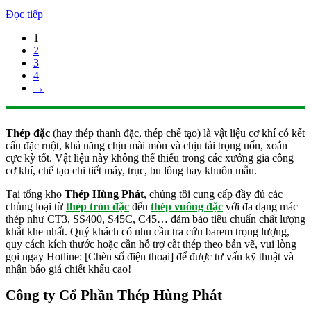
Đọc tiếp
1
2
3
4
→
Thép đặc
(hay thép thanh đặc, thép chế tạo) là vật liệu cơ khí có kết
cấu đặc ruột, khả năng chịu mài mòn và chịu tải trọng uốn, xoắn
cực kỳ tốt. Vật liệu này không thể thiếu trong các xưởng gia công
cơ khí, chế tạo chi tiết máy, trục, bu lông hay khuôn mẫu.
Tại tổng kho
Thép Hùng Phát
, chúng tôi cung cấp đầy đủ các
chủng loại từ
thép tròn đặc
đến
thép vuông đặc
với đa dạng mác
thép như CT3, SS400, S45C, C45… đảm bảo tiêu chuẩn chất lượng
khắt khe nhất. Quý khách có nhu cầu tra cứu barem trọng lượng,
quy cách kích thước hoặc cần hỗ trợ cắt thép theo bản vẽ, vui lòng
gọi ngay Hotline: [Chèn số điện thoại] để được tư vấn kỹ thuật và
nhận báo giá chiết khấu cao!
Công ty Cổ Phần Thép Hùng Phát