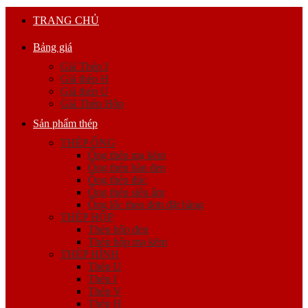
TRANG CHỦ
Bảng giá
Giá Thép I
Giá thép H
Giá thép U
Giá Thép Hộp
Sản phẩm thép
THÉP ỐNG
Ống thép mạ kẽm
Ống thép hàn đen
Ống thép đúc
Ống thép siêu âm
Ống lốc theo đơn đặt hàng
THÉP HỘP
Thép hộp đen
Thép hộp mạ kẽm
THÉP HÌNH
Thép U
Thép I
Thép V
Thép H