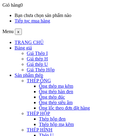
Giỏ hàng
0
Bạn chưa chọn sản phẩm nào
Tiếp tục mua hàng
Menu
x
TRANG CHỦ
Bảng giá
Giá Thép I
Giá thép H
Giá thép U
Giá Thép Hộp
Sản phẩm thép
THÉP ỐNG
Ống thép mạ kẽm
Ống thép hàn đen
Ống thép đúc
Ống thép siêu âm
Ống lốc theo đơn đặt hàng
THÉP HỘP
Thép hộp đen
Thép hộp mạ kẽm
THÉP HÌNH
Thép U