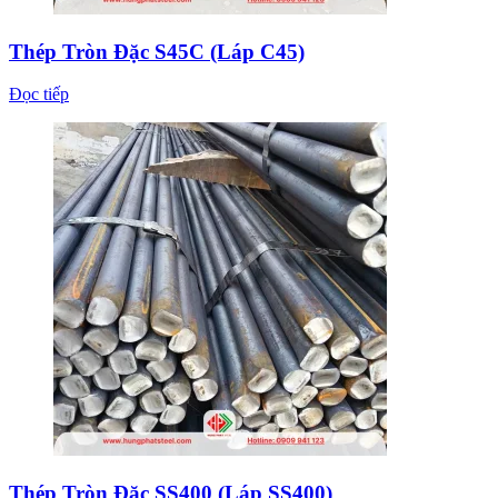
Thép Tròn Đặc S45C (Láp C45)
Đọc tiếp
Thép Tròn Đặc SS400 (Láp SS400)