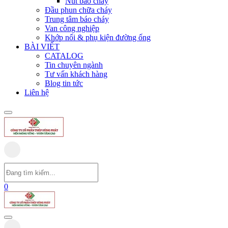
Nút báo cháy
Đầu phun chữa cháy
Trung tâm báo cháy
Van công nghiệp
Khớp nối & phụ kiện đường ống
BÀI VIẾT
CATALOG
Tin chuyên ngành
Tư vấn khách hàng
Blog tin tức
Liên hệ
0