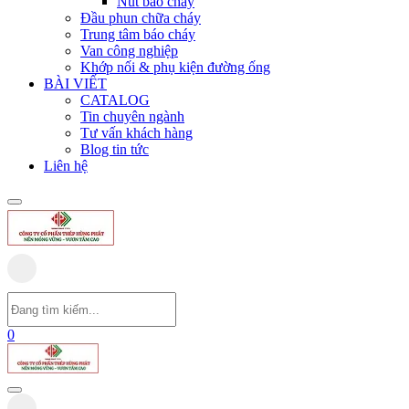
Nút báo cháy
Đầu phun chữa cháy
Trung tâm báo cháy
Van công nghiệp
Khớp nối & phụ kiện đường ống
BÀI VIẾT
CATALOG
Tin chuyên ngành
Tư vấn khách hàng
Blog tin tức
Liên hệ
0