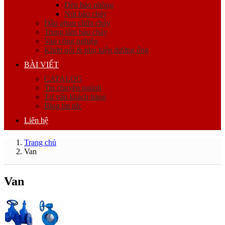
Đèn báo phòng
Nút báo cháy
Đầu phun chữa cháy
Trung tâm báo cháy
Van công nghiệp
Khớp nối & phụ kiện đường ống
BÀI VIẾT
CATALOG
Tin chuyên ngành
Tư vấn khách hàng
Blog tin tức
Liên hệ
Trang chủ
Van
Van