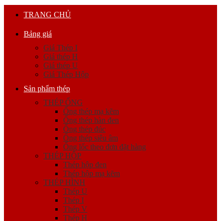
TRANG CHỦ
Bảng giá
Giá Thép I
Giá thép H
Giá thép U
Giá Thép Hộp
Sản phẩm thép
THÉP ỐNG
Ống thép mạ kẽm
Ống thép hàn đen
Ống thép đúc
Ống thép siêu âm
Ống lốc theo đơn đặt hàng
THÉP HỘP
Thép hộp đen
Thép hộp mạ kẽm
THÉP HÌNH
Thép U
Thép I
Thép V
Thép H