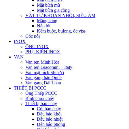
Mặt bích mù
Mặt bích gia công
VẬT TƯ KHOAN NHỒI, SIÊU ÂM
Măng sông
Nắp bịt
Kẽm buộc, bulong, ốc viss
Cóc nối
INOX
ỐNG INOX
PHỤ KIỆN INOX
VAN
Van ren Minh Hòa
Van ren Giacomini – Italy
Van mặt bích Shin Yi
Van gang hàn Quốc
Van gang Đài Loan
THIẾT BỊ PCCC
Ống Thép PCCC
Bình chữa cháy
Thiết bị báo cháy
Còi báo cháy
Đầu báo khói
Đầu báo nhiệt
Đèn báo phòng