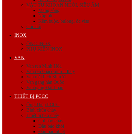
VẬT TƯ KHOAN NHỒI, SIÊU ÂM
Măng sông
Nắp bịt
Kẽm buộc, bulong, ốc viss
Cóc nối
INOX
ỐNG INOX
PHỤ KIỆN INOX
VAN
Van ren Minh Hòa
Van ren Giacomini – Italy
Van mặt bích Shin Yi
Van gang hàn Quốc
Van gang Đài Loan
THIẾT BỊ PCCC
Ống Thép PCCC
Bình chữa cháy
Thiết bị báo cháy
Còi báo cháy
Đầu báo khói
Đầu báo nhiệt