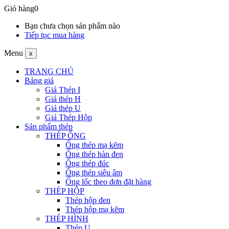
Giỏ hàng
0
Bạn chưa chọn sản phẩm nào
Tiếp tục mua hàng
Menu
x
TRANG CHỦ
Bảng giá
Giá Thép I
Giá thép H
Giá thép U
Giá Thép Hộp
Sản phẩm thép
THÉP ỐNG
Ống thép mạ kẽm
Ống thép hàn đen
Ống thép đúc
Ống thép siêu âm
Ống lốc theo đơn đặt hàng
THÉP HỘP
Thép hộp đen
Thép hộp mạ kẽm
THÉP HÌNH
Thép U