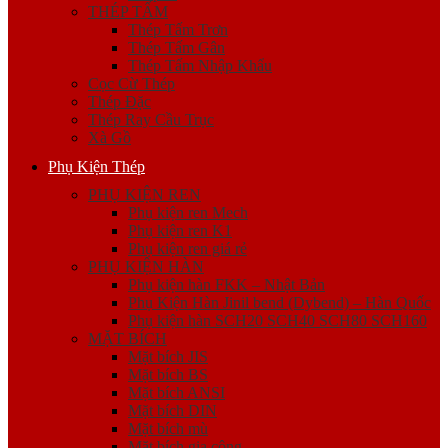
THÉP TẤM
Thép Tấm Trơn
Thép Tấm Gân
Thép Tấm Nhập Khẩu
Cọc Cừ Thép
Thép Đặc
Thép Ray Cầu Trục
Xà Gồ
Phụ Kiện Thép
PHỤ KIỆN REN
Phụ kiện ren Mech
Phụ kiện ren K1
Phụ kiện ren giá rẻ
PHỤ KIỆN HÀN
Phụ kiện hàn FKK – Nhật Bản
Phụ Kiện Hàn Jinil bend (Dybend) – Hàn Quốc
Phụ kiện hàn SCH20 SCH40 SCH80 SCH160
MẶT BÍCH
Mặt bích JIS
Mặt bích BS
Mặt bích ANSI
Mặt bích DIN
Mặt bích mù
Mặt bích gia công