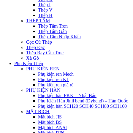
Thép I
Thép V
Thép H
THÉP TẤM
Thép Tấm Trơn
Thép Tấm Gân
Thép Tấm Nhập Khẩu
Cọc Cừ Thép
Thép Đặc
Thép Ray Cầu Trục
Xà Gồ
Phụ Kiện Thép
PHỤ KIỆN REN
Phụ kiện ren Mech
Phụ kiện ren K1
Phụ kiện ren giá rẻ
PHỤ KIỆN HÀN
Phụ kiện hàn FKK – Nhật Bản
Phụ Kiện Hàn Jinil bend (Dybend) – Hàn Quốc
Phụ kiện hàn SCH20 SCH40 SCH80 SCH160
MẶT BÍCH
Mặt bích JIS
Mặt bích BS
Mặt bích ANSI
Mặt bích DIN