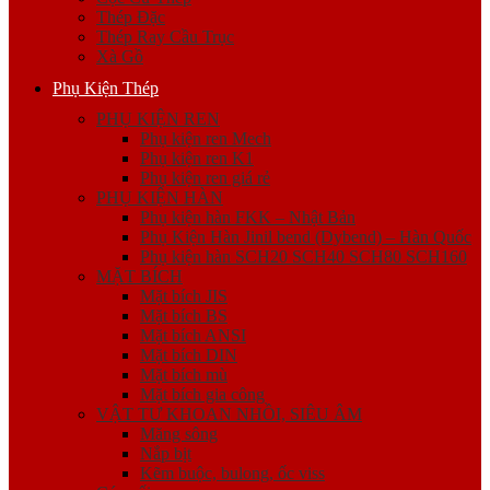
Thép Đặc
Thép Ray Cầu Trục
Xà Gồ
Phụ Kiện Thép
PHỤ KIỆN REN
Phụ kiện ren Mech
Phụ kiện ren K1
Phụ kiện ren giá rẻ
PHỤ KIỆN HÀN
Phụ kiện hàn FKK – Nhật Bản
Phụ Kiện Hàn Jinil bend (Dybend) – Hàn Quốc
Phụ kiện hàn SCH20 SCH40 SCH80 SCH160
MẶT BÍCH
Mặt bích JIS
Mặt bích BS
Mặt bích ANSI
Mặt bích DIN
Mặt bích mù
Mặt bích gia công
VẬT TƯ KHOAN NHỒI, SIÊU ÂM
Măng sông
Nắp bịt
Kẽm buộc, bulong, ốc viss