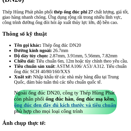
Thép Hùng Phát phân phối
thép ống đúc phi 27
chất lượng, giá tốt,
giao hàng nhanh chóng. Ứng dụng rộng rãi trong nhiều lĩnh vực,
công trình đường ống đòi hỏi áp xuất thủy lực lớn, độ bền cao.
Thông số kỹ thuật
Tên gọi khác:
Thép ống đúc DN20
Đường kính ngoài:
26.7mm
Độ dày tùy chọn:
2.87mm, 3.91mm, 5.56mm, 7.82mm
Chiều dài:
Tiêu chuẩn 6m, 12m hoặc tùy chỉnh theo yêu cầu.
Tiêu chuẩn sản xuất
: ASTM A106/ A53/ A312. Tiêu chuẩn
ống đúc SCH 40/80/160/XXS
Xuất xứ:
Nhập khẩu từ các nhà máy hàng đầu tại Trung
Quốc, đảm bảo tuân thủ các tiêu chuẩn quốc tế.
Ngoài ống đúc DN20, công ty Thép Hùng Phát
còn phân phối
ống đúc hàn
,
ống đúc mạ kẽm
,
ống đúc đen đầy đủ kích thước và tiêu chuẩn
phù hợp cho mọi loại công trình
Ảnh chụp thực tế: