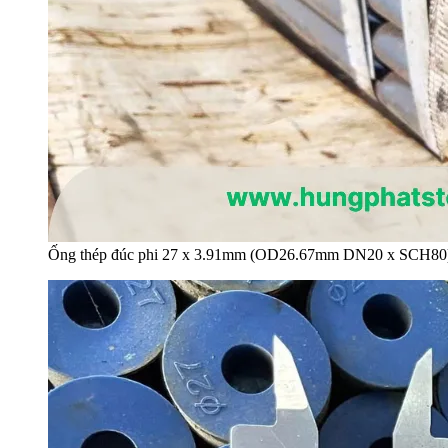
Ống thép đúc phi 27 x 3.91mm (OD26.67mm DN20 x SCH80