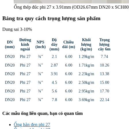
Ống thép đúc phi 27 x 3.91mm (OD26.67mm DN20 x SCH80
Bảng tra quy cách trọng lượng sản phẩm
Dung sai 3-10%
Đường
Độ
Khối
Trọng
DN
NPS
Chiều
kính
dày
lượng
lượng
(mm)
(inch)
dài (m)
ngoài
(mm)
(kg/m)
cây 6m
DN20
Phi 27
¾”
2.1
6.00
1.29kg/m
7.74
DN20
Phi 27
¾”
2.87
6.00
1.71kg/m
10.26
DN20
Phi 27
¾”
3.91
6.00
2.23kg/m
13.38
DN20
Phi 27
¾”
4.5
6.00
2.50kg/m
15.00
DN20
Phi 27
¾”
5.6
6.00
2.95kg/m
17.70
DN20
Phi 27
¾”
7.8
6.00
3.69kg/m
22.14
Các mẫu ống liên quan, bạn có quan tâm
Ống hàn đen phi 27