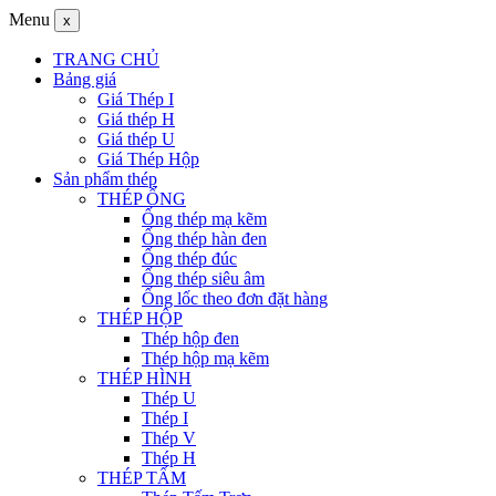
Menu
x
TRANG CHỦ
Bảng giá
Giá Thép I
Giá thép H
Giá thép U
Giá Thép Hộp
Sản phẩm thép
THÉP ỐNG
Ống thép mạ kẽm
Ống thép hàn đen
Ống thép đúc
Ống thép siêu âm
Ống lốc theo đơn đặt hàng
THÉP HỘP
Thép hộp đen
Thép hộp mạ kẽm
THÉP HÌNH
Thép U
Thép I
Thép V
Thép H
THÉP TẤM