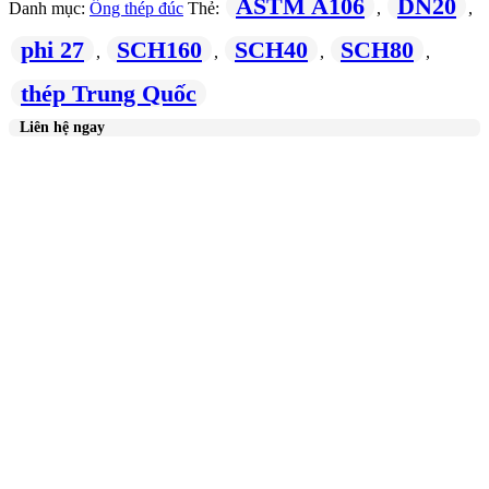
ASTM A106
DN20
Danh mục:
Ống thép đúc
Thẻ:
,
,
phi 27
SCH160
SCH40
SCH80
,
,
,
,
thép Trung Quốc
Liên hệ ngay