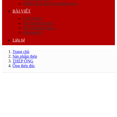
Khớp nối & phụ kiện đường ống
BÀI VIẾT
CATALOG
Tin chuyên ngành
Tư vấn khách hàng
Blog tin tức
Liên hệ
Trang chủ
Sản phẩm thép
THÉP ỐNG
Ống thép đúc