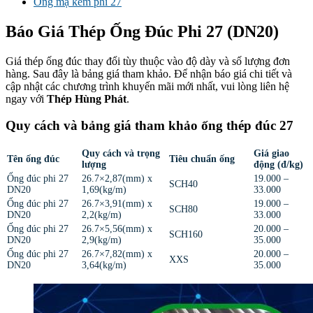
Ống mạ kẽm phi 27
Báo Giá Thép Ống Đúc Phi 27 (DN20)
Giá thép ống đúc thay đổi tùy thuộc vào độ dày và số lượng đơn
hàng. Sau đây là bảng giá tham khảo. Để nhận báo giá chi tiết và
cập nhật các chương trình khuyến mãi mới nhất, vui lòng liên hệ
ngay với
Thép Hùng Phát
.
Quy cách và bảng giá tham khảo ống thép đúc 27
Quy cách và trọng
Giá giao
Tên ống đúc
Tiêu chuẩn ống
lượng
động (đ/kg)
Ống đúc phi 27
26.7×2,87(mm) x
19.000 –
SCH40
DN20
1,69(kg/m)
33.000
Ống đúc phi 27
26.7×3,91(mm) x
19.000 –
SCH80
DN20
2,2(kg/m)
33.000
Ống đúc phi 27
26.7×5,56(mm) x
20.000 –
SCH160
DN20
2,9(kg/m)
35.000
Ống đúc phi 27
26.7×7,82(mm) x
20.000 –
XXS
DN20
3,64(kg/m)
35.000