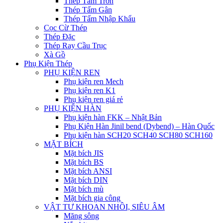
Thép Tấm Trơn
Thép Tấm Gân
Thép Tấm Nhập Khẩu
Cọc Cừ Thép
Thép Đặc
Thép Ray Cầu Trục
Xà Gồ
Phụ Kiện Thép
PHỤ KIỆN REN
Phụ kiện ren Mech
Phụ kiện ren K1
Phụ kiện ren giá rẻ
PHỤ KIỆN HÀN
Phụ kiện hàn FKK – Nhật Bản
Phụ Kiện Hàn Jinil bend (Dybend) – Hàn Quốc
Phụ kiện hàn SCH20 SCH40 SCH80 SCH160
MẶT BÍCH
Mặt bích JIS
Mặt bích BS
Mặt bích ANSI
Mặt bích DIN
Mặt bích mù
Mặt bích gia công
VẬT TƯ KHOAN NHỒI, SIÊU ÂM
Măng sông