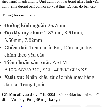
giao hàng nhanh chóng. Ứng dụng rộng rãi trong nhiều lĩnh vực,
công trình đường ống đòi hỏi áp xuất thủy lực lớn, độ bền cao.
Thông tin sản phẩm:
Đường kính ngoài:
26.7mm
Độ dày tùy chọn:
2.87mm, 3.91mm,
5.56mm, 7.82mm
Chiều dài:
Tiêu chuẩn 6m, 12m hoặc tùy
chỉnh theo yêu cầu.
Tiêu chuẩn sản xuất
: ASTM
A106/A53/A312, SCH 40/80/160/XXS
Xuất xứ:
Nhập khẩu từ các nhà máy hàng
đầu tại Trung Quốc
Giá bán:
giá giao động từ 19.000đ – 35.000đ/kg tùy loại và thời
điểm. Vui lòng liên hệ để nhận báo giá