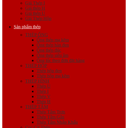
Giá Thép I
Giá thép H
Giá thép U
Giá Thép Hộp
Sản phẩm thép
THÉP ỐNG
Ống thép mạ kẽm
Ống thép hàn đen
Ống thép đúc
Ống thép siêu âm
Ống lốc theo đơn đặt hàng
THÉP HỘP
Thép hộp đen
Thép hộp mạ kẽm
THÉP HÌNH
Thép U
Thép I
Thép V
Thép H
THÉP TẤM
Thép Tấm Trơn
Thép Tấm Gân
Thép Tấm Nhập Khẩu
Cọc Cừ Thép