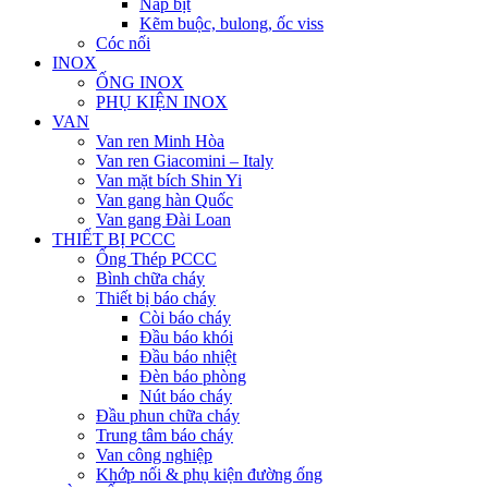
Nắp bịt
Kẽm buộc, bulong, ốc viss
Cóc nối
INOX
ỐNG INOX
PHỤ KIỆN INOX
VAN
Van ren Minh Hòa
Van ren Giacomini – Italy
Van mặt bích Shin Yi
Van gang hàn Quốc
Van gang Đài Loan
THIẾT BỊ PCCC
Ống Thép PCCC
Bình chữa cháy
Thiết bị báo cháy
Còi báo cháy
Đầu báo khói
Đầu báo nhiệt
Đèn báo phòng
Nút báo cháy
Đầu phun chữa cháy
Trung tâm báo cháy
Van công nghiệp
Khớp nối & phụ kiện đường ống