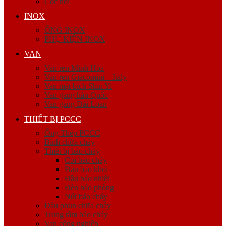
Cóc nối
INOX
ỐNG INOX
PHỤ KIỆN INOX
VAN
Van ren Minh Hòa
Van ren Giacomini – Italy
Van mặt bích Shin Yi
Van gang hàn Quốc
Van gang Đài Loan
THIẾT BỊ PCCC
Ống Thép PCCC
Bình chữa cháy
Thiết bị báo cháy
Còi báo cháy
Đầu báo khói
Đầu báo nhiệt
Đèn báo phòng
Nút báo cháy
Đầu phun chữa cháy
Trung tâm báo cháy
Van công nghiệp