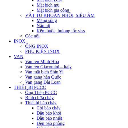
Mặt bích mù
Mặt bích gia công
VẬT TƯ KHOAN NHỒI, SIÊU ÂM
Măng sông
Nắp bịt
Kẽm buộc, bulong, ốc viss
Cóc nối
INOX
ỐNG INOX
PHỤ KIỆN INOX
VAN
Van ren Minh Hòa
Van ren Giacomini – Italy
Van mặt bích Shin Yi
Van gang hàn Quốc
Van gang Đài Loan
THIẾT BỊ PCCC
Ống Thép PCCC
Bình chữa cháy
Thiết bị báo cháy
Còi báo cháy
Đầu báo khói
Đầu báo nhiệt
Đèn báo phòng