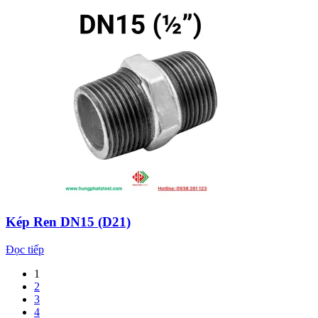
Kép Ren DN15 (D21)
Đọc tiếp
1
2
3
4