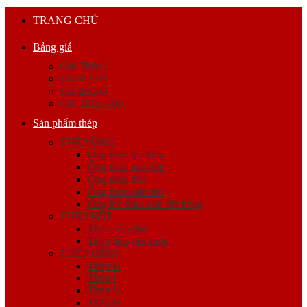
TRANG CHỦ
Bảng giá
Giá Thép I
Giá thép H
Giá thép U
Giá Thép Hộp
Sản phẩm thép
THÉP ỐNG
Ống thép mạ kẽm
Ống thép hàn đen
Ống thép đúc
Ống thép siêu âm
Ống lốc theo đơn đặt hàng
THÉP HỘP
Thép hộp đen
Thép hộp mạ kẽm
THÉP HÌNH
Thép U
Thép I
Thép V
Thép H