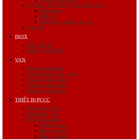
VẬT TƯ KHOAN NHỒI, SIÊU ÂM
Măng sông
Nắp bịt
Kẽm buộc, bulong, ốc viss
Cóc nối
INOX
ỐNG INOX
PHỤ KIỆN INOX
VAN
Van ren Minh Hòa
Van ren Giacomini – Italy
Van mặt bích Shin Yi
Van gang hàn Quốc
Van gang Đài Loan
THIẾT BỊ PCCC
Ống Thép PCCC
Bình chữa cháy
Thiết bị báo cháy
Còi báo cháy
Đầu báo khói
Đầu báo nhiệt