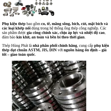
Phụ kiện thép
bao gồm
co, tê, măng sông, bích, cút, mặt bích và
các loại khớp nối
dùng trong hệ thống ống thép công nghiệp. Các
sản phẩm được
gia công chính xác, chịu áp lực và nhiệt độ cao
,
đảm bảo
kín khít, an toàn và bền bỉ theo thời gian
.
Thép Hùng Phát là
nhà phân phối chính hãng
, cung cấp
phụ kiện
thép đạt chuẩn ASTM, JIS, DIN
với
nguồn hàng ổn định – giá
tốt – giao toàn quốc
.