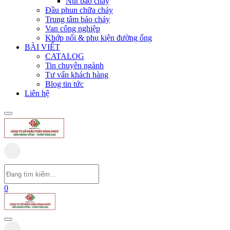
Nút báo cháy
Đầu phun chữa cháy
Trung tâm báo cháy
Van công nghiệp
Khớp nối & phụ kiện đường ống
BÀI VIẾT
CATALOG
Tin chuyên ngành
Tư vấn khách hàng
Blog tin tức
Liên hệ
0