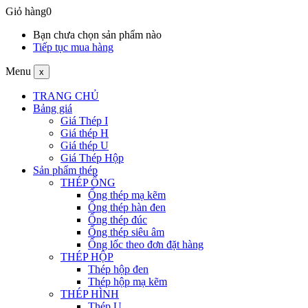
Giỏ hàng
0
Bạn chưa chọn sản phẩm nào
Tiếp tục mua hàng
Menu
x
TRANG CHỦ
Bảng giá
Giá Thép I
Giá thép H
Giá thép U
Giá Thép Hộp
Sản phẩm thép
THÉP ỐNG
Ống thép mạ kẽm
Ống thép hàn đen
Ống thép đúc
Ống thép siêu âm
Ống lốc theo đơn đặt hàng
THÉP HỘP
Thép hộp đen
Thép hộp mạ kẽm
THÉP HÌNH
Thép U