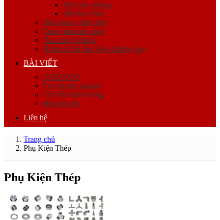
Đèn báo phòng
Nút báo cháy
Đầu phun chữa cháy
Trung tâm báo cháy
Van công nghiệp
Khớp nối & phụ kiện đường ống
BÀI VIẾT
CATALOG
Tin chuyên ngành
Tư vấn khách hàng
Blog tin tức
Liên hệ
Trang chủ
Phụ Kiện Thép
Phụ Kiện Thép