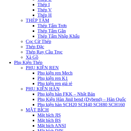
Thép I
Thép V
Thép H
THÉP TẤM
Thép Tấm Trơn
Thép Tấm Gân
Thép Tấm Nhập Khẩu
Cọc Cừ Thép
Thép Đặc
Thép Ray Cầu Trục
Xà Gồ
Phụ Kiện Thép
PHỤ KIỆN REN
Phụ kiện ren Mech
Phụ kiện ren K1
Phụ kiện ren giá rẻ
PHỤ KIỆN HÀN
Phụ kiện hàn FKK – Nhật Bản
Phụ Kiện Hàn Jinil bend (Dybend) – Hàn Quốc
Phụ kiện hàn SCH20 SCH40 SCH80 SCH160
MẶT BÍCH
Mặt bích JIS
Mặt bích BS
Mặt bích ANSI
Mặt bích DIN