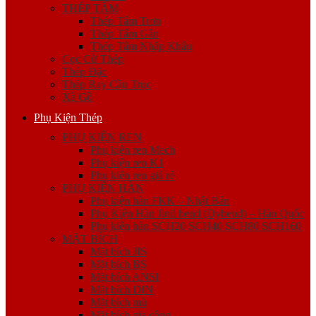
THÉP TẤM
Thép Tấm Trơn
Thép Tấm Gân
Thép Tấm Nhập Khẩu
Cọc Cừ Thép
Thép Đặc
Thép Ray Cầu Trục
Xà Gồ
Phụ Kiện Thép
PHỤ KIỆN REN
Phụ kiện ren Mech
Phụ kiện ren K1
Phụ kiện ren giá rẻ
PHỤ KIỆN HÀN
Phụ kiện hàn FKK – Nhật Bản
Phụ Kiện Hàn Jinil bend (Dybend) – Hàn Quốc
Phụ kiện hàn SCH20 SCH40 SCH80 SCH160
MẶT BÍCH
Mặt bích JIS
Mặt bích BS
Mặt bích ANSI
Mặt bích DIN
Mặt bích mù
Mặt bích gia công