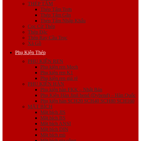
THÉP TẤM
Thép Tấm Trơn
Thép Tấm Gân
Thép Tấm Nhập Khẩu
Cọc Cừ Thép
Thép Đặc
Thép Ray Cầu Trục
Xà Gồ
Phụ Kiện Thép
PHỤ KIỆN REN
Phụ kiện ren Mech
Phụ kiện ren K1
Phụ kiện ren giá rẻ
PHỤ KIỆN HÀN
Phụ kiện hàn FKK – Nhật Bản
Phụ Kiện Hàn Jinil bend (Dybend) – Hàn Quốc
Phụ kiện hàn SCH20 SCH40 SCH80 SCH160
MẶT BÍCH
Mặt bích JIS
Mặt bích BS
Mặt bích ANSI
Mặt bích DIN
Mặt bích mù
Mặt bích gia công