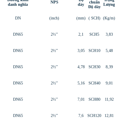
NPS
chuẩn
danh nghĩa
dày
Lượng
Độ dày
DN
(inch)
(mm)
( SCH)
(Kg/m)
DN65
2½”
2,1
SCH5
3,83
DN65
2½”
3,05
SCH10
5,48
DN65
2½”
4,78
SCH30
8,39
DN65
2½”
5,16
SCH40
9,01
DN65
2½”
7,01
SCH80
11,92
DN65
2½”
7,6
SCH120
12,81