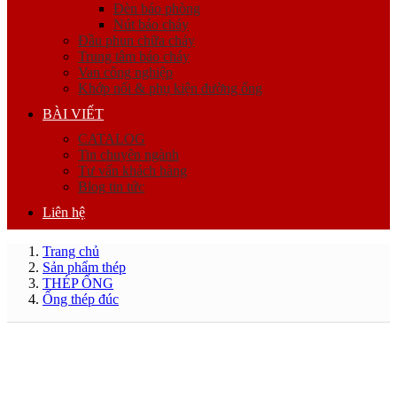
Đèn báo phòng
Nút báo cháy
Đầu phun chữa cháy
Trung tâm báo cháy
Van công nghiệp
Khớp nối & phụ kiện đường ống
BÀI VIẾT
CATALOG
Tin chuyên ngành
Tư vấn khách hàng
Blog tin tức
Liên hệ
Trang chủ
Sản phẩm thép
THÉP ỐNG
Ống thép đúc