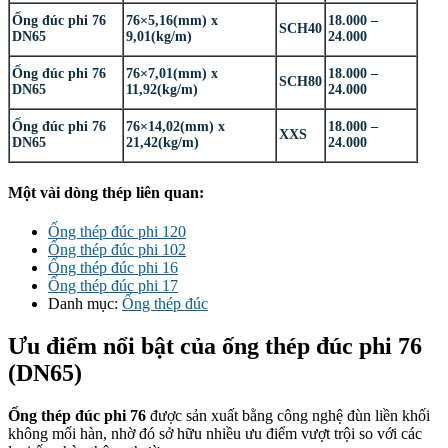
Ống đúc phi 76
76×5,16(mm) x
18.000 –
SCH40
DN65
9,01(kg/m)
24.000
Ống đúc phi 76
76×7,01(mm) x
18.000 –
SCH80
DN65
11,92(kg/m)
24.000
Ống đúc phi 76
76×14,02(mm) x
18.000 –
XXS
DN65
21,42(kg/m)
24.000
Một vài dòng thép liên quan:
Ống thép đúc phi 120
Ống thép đúc phi 102
Ống thép đúc phi 16
Ống thép đúc phi 17
Danh mục:
Ống thép đúc
Ưu điểm nổi bật của ống thép đúc phi 76
(DN65)
Ống thép đúc phi 76
được sản xuất bằng công nghệ đùn liền khối
không mối hàn, nhờ đó sở hữu nhiều ưu điểm vượt trội so với các