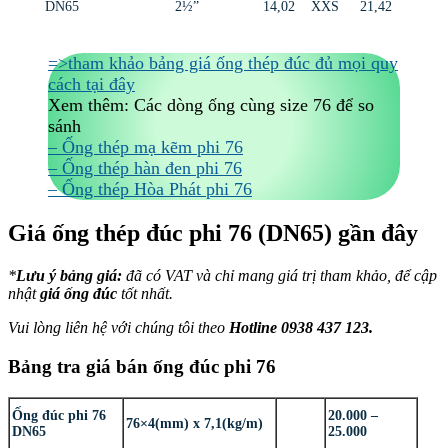
DN65
2½”
14,02
XXS
21,42
=>tham khảo bảng giá ống thép đúc đủ mọi quy
cách tại đây
Xem thêm: Các dòng ống cùng size 76 để so
sánh
– Ống thép mạ kẽm phi 76
– Ống thép hàn đen phi 76
– Ống thép Hòa Phát phi 76
Giá ống thép đúc phi 76 (DN65) gần đây
*
Lưu ý bảng giá:
đã có VAT và chỉ mang giá trị tham khảo, để cập
nhật
giá ống đúc
tốt nhất.
Vui lòng liên hệ với chúng tôi theo
Hotline 0938 437 123.
Bảng tra giá bán ống đúc phi 76
Ống đúc phi 76
20.000 –
76×4(mm) x 7,1(kg/m)
DN65
25.000