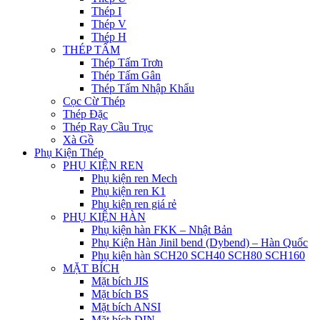
Thép I
Thép V
Thép H
THÉP TẤM
Thép Tấm Trơn
Thép Tấm Gân
Thép Tấm Nhập Khẩu
Cọc Cừ Thép
Thép Đặc
Thép Ray Cầu Trục
Xà Gồ
Phụ Kiện Thép
PHỤ KIỆN REN
Phụ kiện ren Mech
Phụ kiện ren K1
Phụ kiện ren giá rẻ
PHỤ KIỆN HÀN
Phụ kiện hàn FKK – Nhật Bản
Phụ Kiện Hàn Jinil bend (Dybend) – Hàn Quốc
Phụ kiện hàn SCH20 SCH40 SCH80 SCH160
MẶT BÍCH
Mặt bích JIS
Mặt bích BS
Mặt bích ANSI
Mặt bích DIN