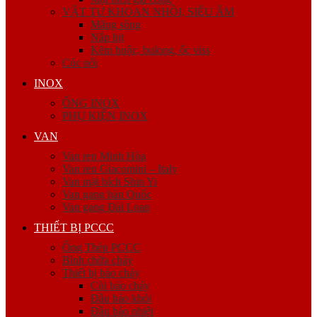
VẬT TƯ KHOAN NHỒI, SIÊU ÂM
Măng sông
Nắp bịt
Kẽm buộc, bulong, ốc viss
Cóc nối
INOX
ỐNG INOX
PHỤ KIỆN INOX
VAN
Van ren Minh Hòa
Van ren Giacomini – Italy
Van mặt bích Shin Yi
Van gang hàn Quốc
Van gang Đài Loan
THIẾT BỊ PCCC
Ống Thép PCCC
Bình chữa cháy
Thiết bị báo cháy
Còi báo cháy
Đầu báo khói
Đầu báo nhiệt