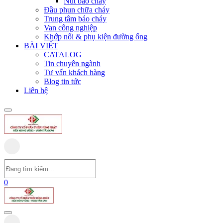
Nút báo cháy
Đầu phun chữa cháy
Trung tâm báo cháy
Van công nghiệp
Khớp nối & phụ kiện đường ống
BÀI VIẾT
CATALOG
Tin chuyên ngành
Tư vấn khách hàng
Blog tin tức
Liên hệ
0