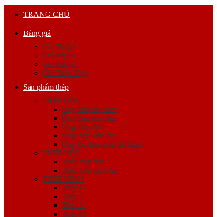
TRANG CHỦ
Bảng giá
Giá Thép I
Giá thép H
Giá thép U
Giá Thép Hộp
Sản phẩm thép
THÉP ỐNG
Ống thép mạ kẽm
Ống thép hàn đen
Ống thép đúc
Ống thép siêu âm
Ống lốc theo đơn đặt hàng
THÉP HỘP
Thép hộp đen
Thép hộp mạ kẽm
THÉP HÌNH
Thép U
Thép I
Thép V
Thép H