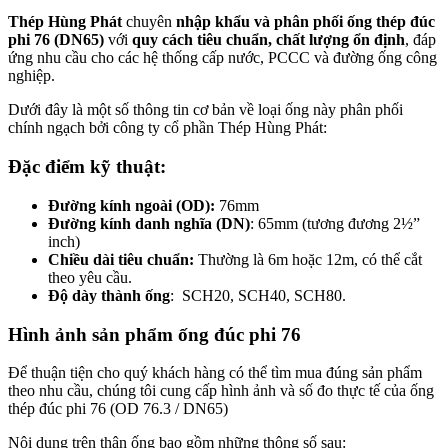
Thép Hùng Phát
chuyên
nhập khẩu và phân phối ống thép đúc
phi 76 (DN65)
với
quy cách tiêu chuẩn, chất lượng ổn định
, đáp
ứng nhu cầu cho các hệ thống cấp nước, PCCC và đường ống công
nghiệp.
Dưới đây là một số thông tin cơ bản về loại ống này phân phối
chính ngạch bởi công ty cổ phần Thép Hùng Phát:
Đặc điểm kỹ thuật:
Đường kính ngoài (OD):
76mm
Đường kính danh nghĩa (DN)
:
65mm (tương đương 2½”
inch)
Chiều dài tiêu chuẩn:
Thường là 6m hoặc 12m, có thể cắt
theo yêu cầu.
Độ dày thành ống
:
SCH20, SCH40, SCH80.
Hình ảnh sản phẩm ống đúc phi 76
Để thuận tiện cho quý khách hàng có thể tìm mua đúng sản phẩm
theo nhu cầu, chúng tôi cung cấp hình ảnh và số đo thực tế của ống
thép đúc phi 76 (OD 76.3 / DN65)
Nội dung trên thân ống bao gồm những thông số sau: