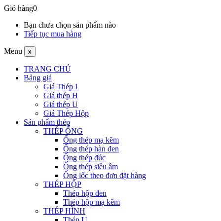
Giỏ hàng
0
Bạn chưa chọn sản phẩm nào
Tiếp tục mua hàng
Menu
x
TRANG CHỦ
Bảng giá
Giá Thép I
Giá thép H
Giá thép U
Giá Thép Hộp
Sản phẩm thép
THÉP ỐNG
Ống thép mạ kẽm
Ống thép hàn đen
Ống thép đúc
Ống thép siêu âm
Ống lốc theo đơn đặt hàng
THÉP HỘP
Thép hộp đen
Thép hộp mạ kẽm
THÉP HÌNH
Thép U