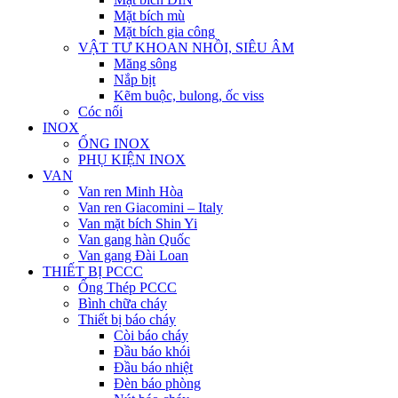
Mặt bích mù
Mặt bích gia công
VẬT TƯ KHOAN NHỒI, SIÊU ÂM
Măng sông
Nắp bịt
Kẽm buộc, bulong, ốc viss
Cóc nối
INOX
ỐNG INOX
PHỤ KIỆN INOX
VAN
Van ren Minh Hòa
Van ren Giacomini – Italy
Van mặt bích Shin Yi
Van gang hàn Quốc
Van gang Đài Loan
THIẾT BỊ PCCC
Ống Thép PCCC
Bình chữa cháy
Thiết bị báo cháy
Còi báo cháy
Đầu báo khói
Đầu báo nhiệt
Đèn báo phòng