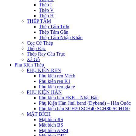
Thép I
Thép V
Thép H
THÉP TẤM
Thép Tấm Trơn
Thép Tấm Gân
Thép Tấm Nhập Khẩu
Cọc Cừ Thép
Thép Đặc
Thép Ray Cầu Trục
Xà Gồ
Phụ Kiện Thép
PHỤ KIỆN REN
Phụ kiện ren Mech
Phụ kiện ren K1
Phụ kiện ren giá rẻ
PHỤ KIỆN HÀN
Phụ kiện hàn FKK – Nhật Bản
Phụ Kiện Hàn Jinil bend (Dybend) – Hàn Quốc
Phụ kiện hàn SCH20 SCH40 SCH80 SCH160
MẶT BÍCH
Mặt bích JIS
Mặt bích BS
Mặt bích ANSI
Mặt bích DIN