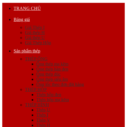
TRANG CHỦ
Bảng giá
Giá Thép I
Giá thép H
Giá thép U
Giá Thép Hộp
Sản phẩm thép
THÉP ỐNG
Ống thép mạ kẽm
Ống thép hàn đen
Ống thép đúc
Ống thép siêu âm
Ống lốc theo đơn đặt hàng
THÉP HỘP
Thép hộp đen
Thép hộp mạ kẽm
THÉP HÌNH
Thép U
Thép I
Thép V
Thép H