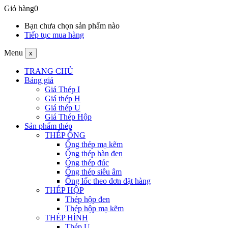
Giỏ hàng
0
Bạn chưa chọn sản phẩm nào
Tiếp tục mua hàng
Menu
x
TRANG CHỦ
Bảng giá
Giá Thép I
Giá thép H
Giá thép U
Giá Thép Hộp
Sản phẩm thép
THÉP ỐNG
Ống thép mạ kẽm
Ống thép hàn đen
Ống thép đúc
Ống thép siêu âm
Ống lốc theo đơn đặt hàng
THÉP HỘP
Thép hộp đen
Thép hộp mạ kẽm
THÉP HÌNH
Thép U