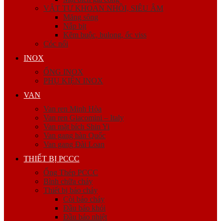
VẬT TƯ KHOAN NHỒI, SIÊU ÂM
Măng sông
Nắp bịt
Kẽm buộc, bulong, ốc viss
Cóc nối
INOX
ỐNG INOX
PHỤ KIỆN INOX
VAN
Van ren Minh Hòa
Van ren Giacomini – Italy
Van mặt bích Shin Yi
Van gang hàn Quốc
Van gang Đài Loan
THIẾT BỊ PCCC
Ống Thép PCCC
Bình chữa cháy
Thiết bị báo cháy
Còi báo cháy
Đầu báo khói
Đầu báo nhiệt