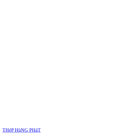
THéP HùNG PHáT