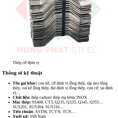
Thép cữ định vị
Thông số kỹ thuật
Tên gọi khác:
con kê, cữ định vị lồng thép, táp neo lồng
thép, vai kê lồng thép, đai định vị lồng thép, con cữ, tai định
vị…
Chất liệu:
thép carbon/ thép mạ kẽm/ INOX
Mác thép:
SS400, CT3, Q235, Q335, Q345, Q355…
SUS201, SUS304, SUS316…
Tiêu chuẩn
: ASTM, TCVN, TCN…
Xuất xứ:
Việt Nam