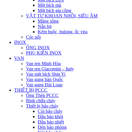
Mặt bích mù
Mặt bích gia công
VẬT TƯ KHOAN NHỒI, SIÊU ÂM
Măng sông
Nắp bịt
Kẽm buộc, bulong, ốc viss
Cóc nối
INOX
ỐNG INOX
PHỤ KIỆN INOX
VAN
Van ren Minh Hòa
Van ren Giacomini – Italy
Van mặt bích Shin Yi
Van gang hàn Quốc
Van gang Đài Loan
THIẾT BỊ PCCC
Ống Thép PCCC
Bình chữa cháy
Thiết bị báo cháy
Còi báo cháy
Đầu báo khói
Đầu báo nhiệt
Đèn báo phòng