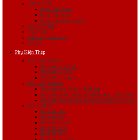
THÉP TẤM
Thép Tấm Trơn
Thép Tấm Gân
Thép Tấm Nhập Khẩu
Cọc Cừ Thép
Thép Đặc
Thép Ray Cầu Trục
Xà Gồ
Phụ Kiện Thép
PHỤ KIỆN REN
Phụ kiện ren Mech
Phụ kiện ren K1
Phụ kiện ren giá rẻ
PHỤ KIỆN HÀN
Phụ kiện hàn FKK – Nhật Bản
Phụ Kiện Hàn Jinil bend (Dybend) – Hàn Quốc
Phụ kiện hàn SCH20 SCH40 SCH80 SCH160
MẶT BÍCH
Mặt bích JIS
Mặt bích BS
Mặt bích ANSI
Mặt bích DIN
Mặt bích mù
Mặt bích gia công