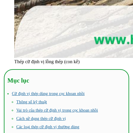
Thép cữ định vị lồng thép (con kê)
Mục lục
Cữ định vị thép dùng trong cọc khoan nhồi
Thông số kỹ thuật
Vai trò của thép cữ định vị trong cọc khoan nhồi
Cách sử dụng thép cữ định vị
Các loại thép cữ định vị thường dùng