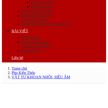
Đèn báo phòng
Nút báo cháy
Đầu phun chữa cháy
Trung tâm báo cháy
Van công nghiệp
Khớp nối & phụ kiện đường ống
BÀI VIẾT
CATALOG
Tin chuyên ngành
Tư vấn khách hàng
Blog tin tức
Liên hệ
Trang chủ
Phụ Kiện Thép
VẬT TƯ KHOAN NHỒI, SIÊU ÂM