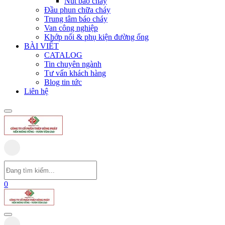
Nút báo cháy
Đầu phun chữa cháy
Trung tâm báo cháy
Van công nghiệp
Khớp nối & phụ kiện đường ống
BÀI VIẾT
CATALOG
Tin chuyên ngành
Tư vấn khách hàng
Blog tin tức
Liên hệ
0