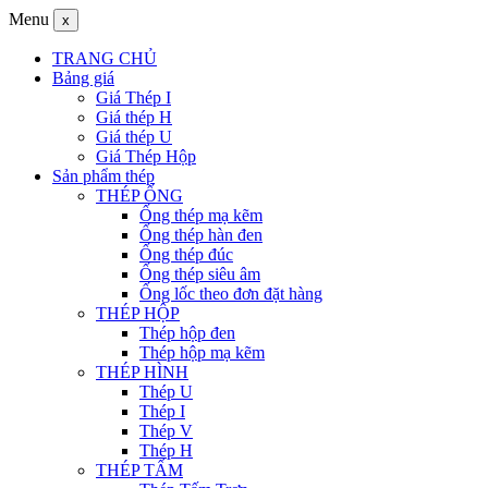
Menu
x
TRANG CHỦ
Bảng giá
Giá Thép I
Giá thép H
Giá thép U
Giá Thép Hộp
Sản phẩm thép
THÉP ỐNG
Ống thép mạ kẽm
Ống thép hàn đen
Ống thép đúc
Ống thép siêu âm
Ống lốc theo đơn đặt hàng
THÉP HỘP
Thép hộp đen
Thép hộp mạ kẽm
THÉP HÌNH
Thép U
Thép I
Thép V
Thép H
THÉP TẤM