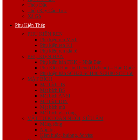
Thép Đặc
Thép Ray Cầu Trục
Xà Gồ
Phụ Kiện Thép
PHỤ KIỆN REN
Phụ kiện ren Mech
Phụ kiện ren K1
Phụ kiện ren giá rẻ
PHỤ KIỆN HÀN
Phụ kiện hàn FKK – Nhật Bản
Phụ Kiện Hàn Jinil bend (Dybend) – Hàn Quốc
Phụ kiện hàn SCH20 SCH40 SCH80 SCH160
MẶT BÍCH
Mặt bích JIS
Mặt bích BS
Mặt bích ANSI
Mặt bích DIN
Mặt bích mù
Mặt bích gia công
VẬT TƯ KHOAN NHỒI, SIÊU ÂM
Măng sông
Nắp bịt
Kẽm buộc, bulong, ốc viss