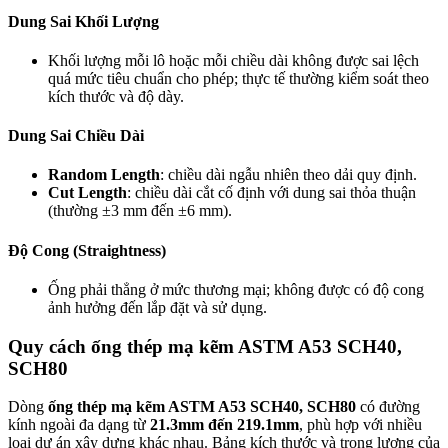
Dung Sai Khối Lượng
Khối lượng mỗi lô hoặc mỗi chiều dài không được sai lệch
quá mức tiêu chuẩn cho phép; thực tế thường kiểm soát theo
kích thước và độ dày.
Dung Sai Chiều Dài
Random Length
: chiều dài ngẫu nhiên theo dải quy định.
Cut Length
: chiều dài cắt cố định với dung sai thỏa thuận
(thường ±3 mm đến ±6 mm).
Độ Cong (Straightness)
Ống phải thẳng ở mức thương mại; không được có độ cong
ảnh hưởng đến lắp đặt và sử dụng.
Quy cách ống thép mạ kẽm ASTM A53 SCH40,
SCH80
Dòng
ống thép mạ kẽm ASTM A53 SCH40, SCH80
có đường
kính ngoài đa dạng từ
21.3mm đến 219.1mm
, phù hợp với nhiều
loại dự án xây dựng khác nhau. Bảng kích thước và trọng lượng của