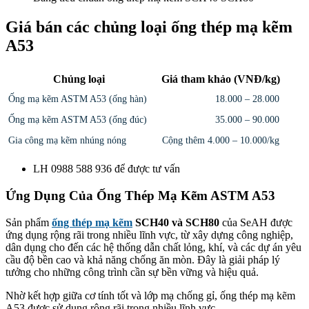
Giá bán các chủng loại ống thép mạ kẽm
A53
Chủng loại
Giá tham khảo (VNĐ/kg)
Ống mạ kẽm ASTM A53 (ống hàn)
18.000 – 28.000
Ống mạ kẽm ASTM A53 (ống đúc)
35.000 – 90.000
Gia công mạ kẽm nhúng nóng
Cộng thêm 4.000 – 10.000/kg
LH 0988 588 936 để được tư vấn
Ứng Dụng Của Ống Thép Mạ Kẽm ASTM A53
Sản phẩm
ống thép mạ kẽm
SCH40 và SCH80
của SeAH được
ứng dụng rộng rãi trong nhiều lĩnh vực, từ xây dựng công nghiệp,
dân dụng cho đến các hệ thống dẫn chất lỏng, khí, và các dự án yêu
cầu độ bền cao và khả năng chống ăn mòn. Đây là giải pháp lý
tưởng cho những công trình cần sự bền vững và hiệu quả.
Nhờ kết hợp giữa cơ tính tốt và lớp mạ chống gỉ, ống thép mạ kẽm
A53 được sử dụng rộng rãi trong nhiều lĩnh vực.