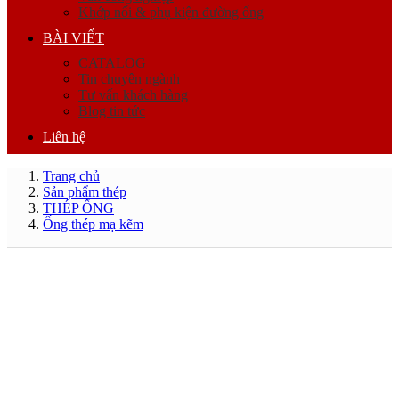
Khớp nối & phụ kiện đường ống
BÀI VIẾT
CATALOG
Tin chuyên ngành
Tư vấn khách hàng
Blog tin tức
Liên hệ
Trang chủ
Sản phẩm thép
THÉP ỐNG
Ống thép mạ kẽm