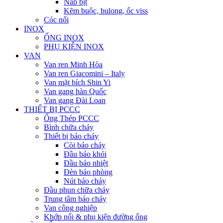
Nắp bịt
Kẽm buộc, bulong, ốc viss
Cóc nối
INOX
ỐNG INOX
PHỤ KIỆN INOX
VAN
Van ren Minh Hòa
Van ren Giacomini – Italy
Van mặt bích Shin Yi
Van gang hàn Quốc
Van gang Đài Loan
THIẾT BỊ PCCC
Ống Thép PCCC
Bình chữa cháy
Thiết bị báo cháy
Còi báo cháy
Đầu báo khói
Đầu báo nhiệt
Đèn báo phòng
Nút báo cháy
Đầu phun chữa cháy
Trung tâm báo cháy
Van công nghiệp
Khớp nối & phụ kiện đường ống