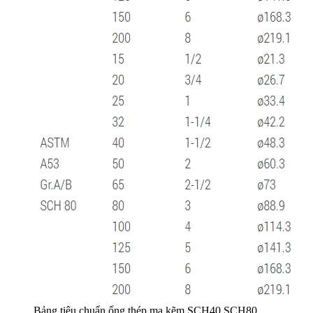
Bảng tiêu chuẩn ống thép mạ kẽm SCH40 SCH80