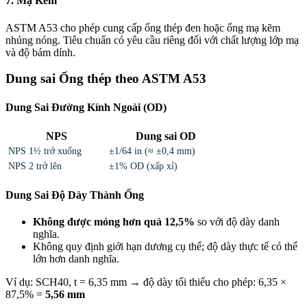
7. Mạ Kẽm
ASTM A53 cho phép cung cấp ống thép đen hoặc ống mạ kẽm
nhúng nóng. Tiêu chuẩn có yêu cầu riêng đối với chất lượng lớp mạ
và độ bám dính.
Dung sai Ống thép theo ASTM A53
Dung Sai Đường Kính Ngoài (OD)
NPS
Dung sai OD
NPS 1½ trở xuống
±1/64 in (≈ ±0,4 mm)
NPS 2 trở lên
±1% OD (xấp xỉ)
Dung Sai Độ Dày Thành Ống
Không được mỏng hơn quá 12,5%
so với độ dày danh
nghĩa.
Không quy định giới hạn dương cụ thể; độ dày thực tế có thể
lớn hơn danh nghĩa.
Ví dụ: SCH40, t = 6,35 mm → độ dày tối thiểu cho phép: 6,35 ×
87,5% =
5,56 mm