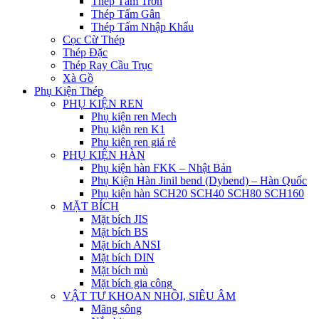
Thép Tấm Trơn
Thép Tấm Gân
Thép Tấm Nhập Khẩu
Cọc Cừ Thép
Thép Đặc
Thép Ray Cầu Trục
Xà Gồ
Phụ Kiện Thép
PHỤ KIỆN REN
Phụ kiện ren Mech
Phụ kiện ren K1
Phụ kiện ren giá rẻ
PHỤ KIỆN HÀN
Phụ kiện hàn FKK – Nhật Bản
Phụ Kiện Hàn Jinil bend (Dybend) – Hàn Quốc
Phụ kiện hàn SCH20 SCH40 SCH80 SCH160
MẶT BÍCH
Mặt bích JIS
Mặt bích BS
Mặt bích ANSI
Mặt bích DIN
Mặt bích mù
Mặt bích gia công
VẬT TƯ KHOAN NHỒI, SIÊU ÂM
Măng sông