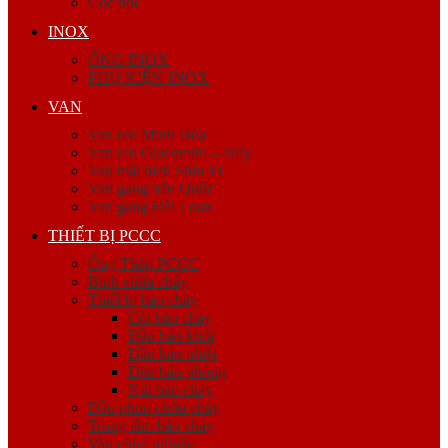
Cóc nối
INOX
ỐNG INOX
PHỤ KIỆN INOX
VAN
Van ren Minh Hòa
Van ren Giacomini – Italy
Van mặt bích Shin Yi
Van gang hàn Quốc
Van gang Đài Loan
THIẾT BỊ PCCC
Ống Thép PCCC
Bình chữa cháy
Thiết bị báo cháy
Còi báo cháy
Đầu báo khói
Đầu báo nhiệt
Đèn báo phòng
Nút báo cháy
Đầu phun chữa cháy
Trung tâm báo cháy
Van công nghiệp