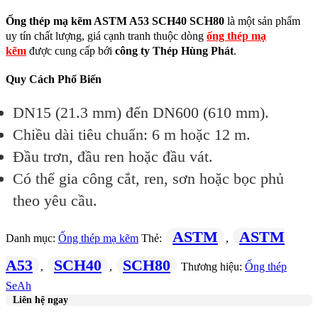
Ống thép mạ kẽm ASTM A53 SCH40 SCH80
là một sản phẩm
uy tín chất lượng, giá cạnh tranh thuộc dòng
ống thép mạ
kẽm
được cung cấp bới
công ty Thép Hùng Phát
.
Quy Cách Phổ Biến
DN15 (21.3 mm) đến DN600 (610 mm).
Chiều dài tiêu chuẩn: 6 m hoặc 12 m.
Đầu trơn, đầu ren hoặc đầu vát.
Có thể gia công cắt, ren, sơn hoặc bọc phủ
theo yêu cầu.
ASTM
ASTM
Danh mục:
Ống thép mạ kẽm
Thẻ:
,
A53
SCH40
SCH80
,
,
Thương hiệu:
Ống thép
SeAh
Liên hệ ngay