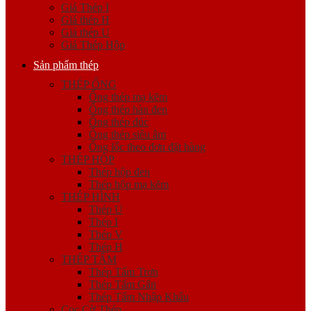
Giá Thép I
Giá thép H
Giá thép U
Giá Thép Hộp
Sản phẩm thép
THÉP ỐNG
Ống thép mạ kẽm
Ống thép hàn đen
Ống thép đúc
Ống thép siêu âm
Ống lốc theo đơn đặt hàng
THÉP HỘP
Thép hộp đen
Thép hộp mạ kẽm
THÉP HÌNH
Thép U
Thép I
Thép V
Thép H
THÉP TẤM
Thép Tấm Trơn
Thép Tấm Gân
Thép Tấm Nhập Khẩu
Cọc Cừ Thép