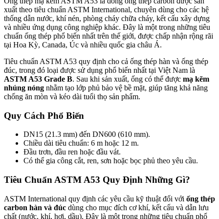
Ống thép mạ kẽm ASTM A53 là dòng ống thép carbon được sản
xuất theo tiêu chuẩn
ASTM International
, chuyên dùng cho các hệ
thống dẫn nước, khí nén, phòng cháy chữa cháy, kết cấu xây dựng
và nhiều ứng dụng công nghiệp khác. Đây là một trong những tiêu
chuẩn ống thép phổ biến nhất trên thế giới, được chấp nhận rộng rãi
tại
Hoa Kỳ
,
Canada
,
Úc
và nhiều quốc gia châu Á.
Tiêu chuẩn ASTM A53 quy định cho cả ống thép hàn và ống thép
đúc, trong đó loại được sử dụng phổ biến nhất tại Việt Nam là
ASTM A53 Grade B
. Sau khi sản xuất, ống có thể được
mạ kẽm
nhúng nóng
nhằm tạo lớp phủ bảo vệ bề mặt, giúp tăng khả năng
chống ăn mòn và kéo dài tuổi thọ sản phẩm.
Quy Cách Phổ Biến
DN15 (21.3 mm) đến DN600 (610 mm).
Chiều dài tiêu chuẩn: 6 m hoặc 12 m.
Đầu trơn, đầu ren hoặc đầu vát.
Có thể gia công cắt, ren, sơn hoặc bọc phủ theo yêu cầu.
Tiêu Chuẩn ASTM A53 Quy Định Những Gì?
ASTM International
quy định các yêu cầu kỹ thuật đối với
ống thép
carbon hàn và đúc
dùng cho mục đích cơ khí, kết cấu và dẫn lưu
chất (nước, khí, hơi, dầu). Đây là một trong những tiêu chuẩn phổ