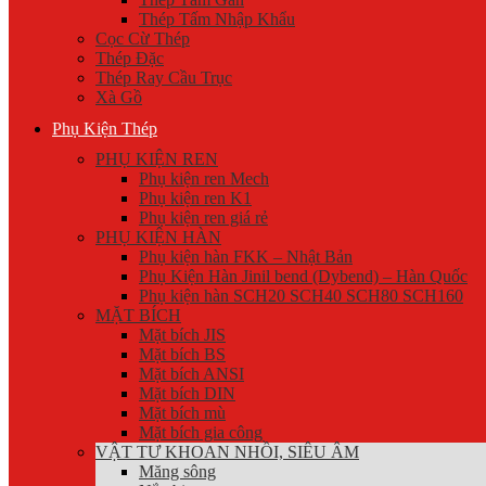
Thép Tấm Nhập Khẩu
Cọc Cừ Thép
Thép Đặc
Thép Ray Cầu Trục
Xà Gồ
Phụ Kiện Thép
PHỤ KIỆN REN
Phụ kiện ren Mech
Phụ kiện ren K1
Phụ kiện ren giá rẻ
PHỤ KIỆN HÀN
Phụ kiện hàn FKK – Nhật Bản
Phụ Kiện Hàn Jinil bend (Dybend) – Hàn Quốc
Phụ kiện hàn SCH20 SCH40 SCH80 SCH160
MẶT BÍCH
Mặt bích JIS
Mặt bích BS
Mặt bích ANSI
Mặt bích DIN
Mặt bích mù
Mặt bích gia công
VẬT TƯ KHOAN NHỒI, SIÊU ÂM
Măng sông