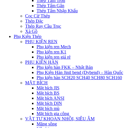
Thép Tấm Trơn
Thép Tấm Gân
Thép Tấm Nhập Khẩu
Cọc Cừ Thép
Thép Đặc
Thép Ray Cầu Trục
Xà Gồ
Phụ Kiện Thép
PHỤ KIỆN REN
Phụ kiện ren Mech
Phụ kiện ren K1
Phụ kiện ren giá rẻ
PHỤ KIỆN HÀN
Phụ kiện hàn FKK – Nhật Bản
Phụ Kiện Hàn Jinil bend (Dybend) – Hàn Quốc
Phụ kiện hàn SCH20 SCH40 SCH80 SCH160
MẶT BÍCH
Mặt bích JIS
Mặt bích BS
Mặt bích ANSI
Mặt bích DIN
Mặt bích mù
Mặt bích gia công
VẬT TƯ KHOAN NHỒI, SIÊU ÂM
Măng sông