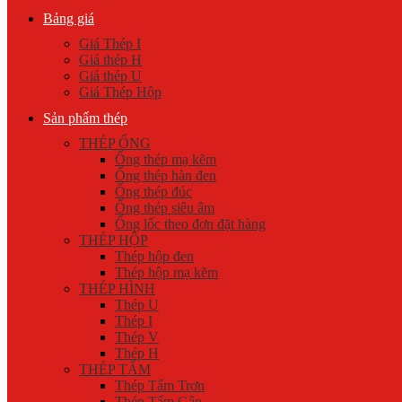
Bảng giá
Giá Thép I
Giá thép H
Giá thép U
Giá Thép Hộp
Sản phẩm thép
THÉP ỐNG
Ống thép mạ kẽm
Ống thép hàn đen
Ống thép đúc
Ống thép siêu âm
Ống lốc theo đơn đặt hàng
THÉP HỘP
Thép hộp đen
Thép hộp mạ kẽm
THÉP HÌNH
Thép U
Thép I
Thép V
Thép H
THÉP TẤM
Thép Tấm Trơn
Thép Tấm Gân