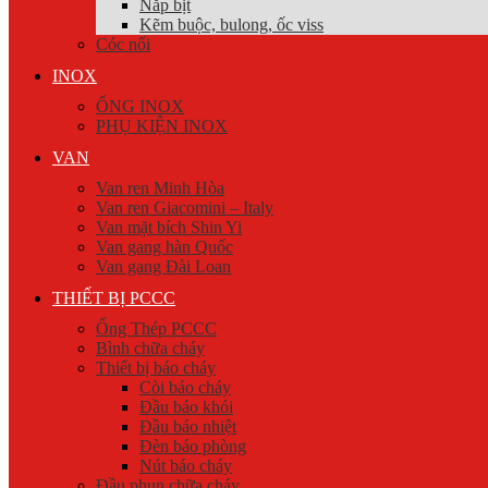
Nắp bịt
Kẽm buộc, bulong, ốc viss
Cóc nối
INOX
ỐNG INOX
PHỤ KIỆN INOX
VAN
Van ren Minh Hòa
Van ren Giacomini – Italy
Van mặt bích Shin Yi
Van gang hàn Quốc
Van gang Đài Loan
THIẾT BỊ PCCC
Ống Thép PCCC
Bình chữa cháy
Thiết bị báo cháy
Còi báo cháy
Đầu báo khói
Đầu báo nhiệt
Đèn báo phòng
Nút báo cháy
Đầu phun chữa cháy