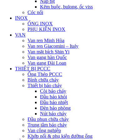
Nắp bịt
Kẽm buộc, bulong, ốc viss
Cóc nối
INOX
ỐNG INOX
PHỤ KIỆN INOX
VAN
Van ren Minh Hòa
Van ren Giacomini – Italy
Van mặt bích Shin Yi
Van gang hàn Quốc
Van gang Đài Loan
THIẾT BỊ PCCC
Ống Thép PCCC
Bình chữa cháy
Thiết bị báo cháy
Còi báo cháy
Đầu báo khói
Đầu báo nhiệt
Đèn báo phòng
Nút báo cháy
Đầu phun chữa cháy
Trung tâm báo cháy
Van công nghiệp
Khớp nối & phụ kiện đường ống