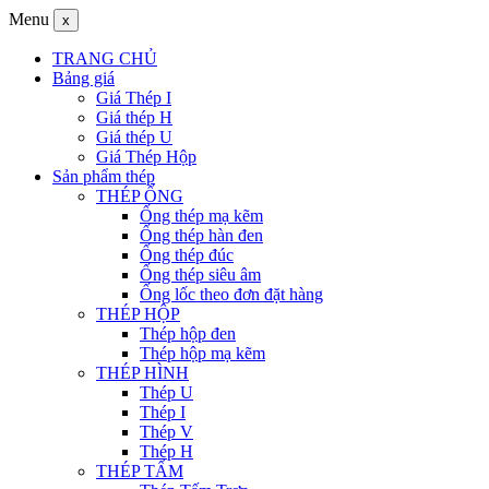
Menu
x
TRANG CHỦ
Bảng giá
Giá Thép I
Giá thép H
Giá thép U
Giá Thép Hộp
Sản phẩm thép
THÉP ỐNG
Ống thép mạ kẽm
Ống thép hàn đen
Ống thép đúc
Ống thép siêu âm
Ống lốc theo đơn đặt hàng
THÉP HỘP
Thép hộp đen
Thép hộp mạ kẽm
THÉP HÌNH
Thép U
Thép I
Thép V
Thép H
THÉP TẤM