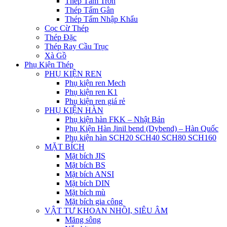
Thép Tấm Trơn
Thép Tấm Gân
Thép Tấm Nhập Khẩu
Cọc Cừ Thép
Thép Đặc
Thép Ray Cầu Trục
Xà Gồ
Phụ Kiện Thép
PHỤ KIỆN REN
Phụ kiện ren Mech
Phụ kiện ren K1
Phụ kiện ren giá rẻ
PHỤ KIỆN HÀN
Phụ kiện hàn FKK – Nhật Bản
Phụ Kiện Hàn Jinil bend (Dybend) – Hàn Quốc
Phụ kiện hàn SCH20 SCH40 SCH80 SCH160
MẶT BÍCH
Mặt bích JIS
Mặt bích BS
Mặt bích ANSI
Mặt bích DIN
Mặt bích mù
Mặt bích gia công
VẬT TƯ KHOAN NHỒI, SIÊU ÂM
Măng sông