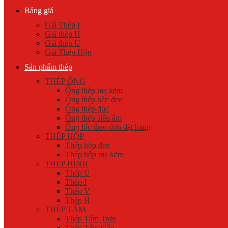
Bảng giá
Giá Thép I
Giá thép H
Giá thép U
Giá Thép Hộp
Sản phẩm thép
THÉP ỐNG
Ống thép mạ kẽm
Ống thép hàn đen
Ống thép đúc
Ống thép siêu âm
Ống lốc theo đơn đặt hàng
THÉP HỘP
Thép hộp đen
Thép hộp mạ kẽm
THÉP HÌNH
Thép U
Thép I
Thép V
Thép H
THÉP TẤM
Thép Tấm Trơn
Thép Tấm Gân