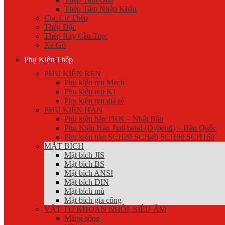
Thép Tấm Nhập Khẩu
Cọc Cừ Thép
Thép Đặc
Thép Ray Cầu Trục
Xà Gồ
Phụ Kiện Thép
PHỤ KIỆN REN
Phụ kiện ren Mech
Phụ kiện ren K1
Phụ kiện ren giá rẻ
PHỤ KIỆN HÀN
Phụ kiện hàn FKK – Nhật Bản
Phụ Kiện Hàn Jinil bend (Dybend) – Hàn Quốc
Phụ kiện hàn SCH20 SCH40 SCH80 SCH160
MẶT BÍCH
Mặt bích JIS
Mặt bích BS
Mặt bích ANSI
Mặt bích DIN
Mặt bích mù
Mặt bích gia công
VẬT TƯ KHOAN NHỒI, SIÊU ÂM
Măng sông