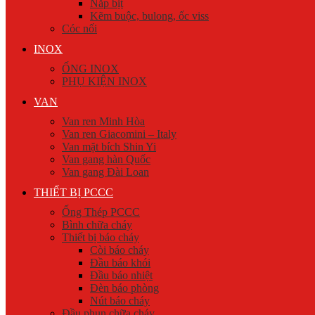
Nắp bịt
Kẽm buộc, bulong, ốc viss
Cóc nối
INOX
ỐNG INOX
PHỤ KIỆN INOX
VAN
Van ren Minh Hòa
Van ren Giacomini – Italy
Van mặt bích Shin Yi
Van gang hàn Quốc
Van gang Đài Loan
THIẾT BỊ PCCC
Ống Thép PCCC
Bình chữa cháy
Thiết bị báo cháy
Còi báo cháy
Đầu báo khói
Đầu báo nhiệt
Đèn báo phòng
Nút báo cháy
Đầu phun chữa cháy