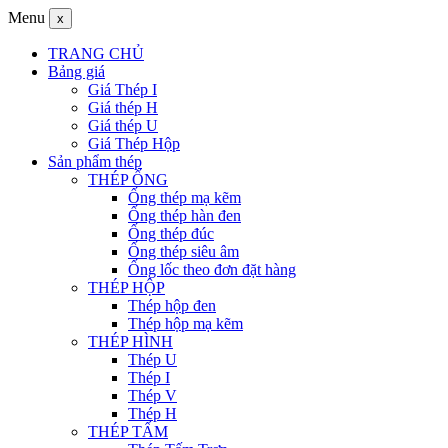
Menu
x
TRANG CHỦ
Bảng giá
Giá Thép I
Giá thép H
Giá thép U
Giá Thép Hộp
Sản phẩm thép
THÉP ỐNG
Ống thép mạ kẽm
Ống thép hàn đen
Ống thép đúc
Ống thép siêu âm
Ống lốc theo đơn đặt hàng
THÉP HỘP
Thép hộp đen
Thép hộp mạ kẽm
THÉP HÌNH
Thép U
Thép I
Thép V
Thép H
THÉP TẤM