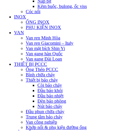
Nắp bịt
Kẽm buộc, bulong, ốc viss
Cóc nối
INOX
ỐNG INOX
PHỤ KIỆN INOX
VAN
Van ren Minh Hòa
Van ren Giacomini – Italy
Van mặt bích Shin Yi
Van gang hàn Quốc
Van gang Đài Loan
THIẾT BỊ PCCC
Ống Thép PCCC
Bình chữa cháy
Thiết bị báo cháy
Còi báo cháy
Đầu báo khói
Đầu báo nhiệt
Đèn báo phòng
Nút báo cháy
Đầu phun chữa cháy
Trung tâm báo cháy
Van công nghiệp
Khớp nối & phụ kiện đường ống