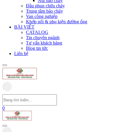
Nút báo cháy
Đầu phun chữa cháy
Trung tâm báo cháy
Van công nghiệp
Khớp nối & phụ kiện đường ống
BÀI VIẾT
CATALOG
Tin chuyên ngành
Tư vấn khách hàng
Blog tin tức
Liên hệ
0