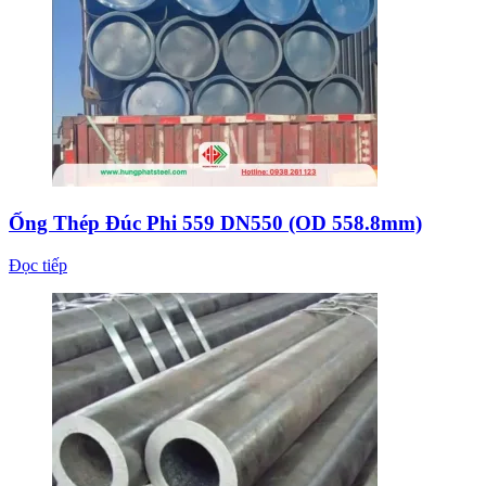
Ống Thép Đúc Phi 559 DN550 (OD 558.8mm)
Đọc tiếp