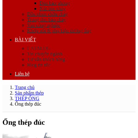
Đèn báo phòng
Nút báo cháy
Đầu phun chữa cháy
Trung tâm báo cháy
Van công nghiệp
Khớp nối & phụ kiện đường ống
BÀI VIẾT
CATALOG
Tin chuyên ngành
Tư vấn khách hàng
Blog tin tức
Liên hệ
Trang chủ
Sản phẩm thép
THÉP ỐNG
Ống thép đúc
Ống thép đúc