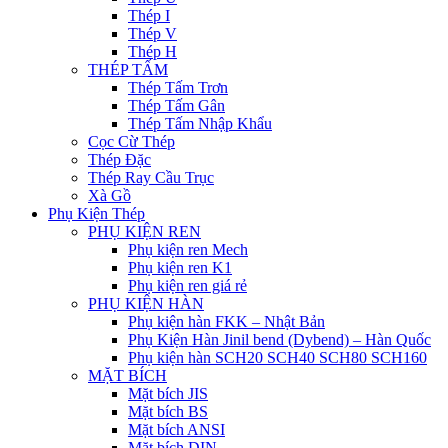
Thép I
Thép V
Thép H
THÉP TẤM
Thép Tấm Trơn
Thép Tấm Gân
Thép Tấm Nhập Khẩu
Cọc Cừ Thép
Thép Đặc
Thép Ray Cầu Trục
Xà Gồ
Phụ Kiện Thép
PHỤ KIỆN REN
Phụ kiện ren Mech
Phụ kiện ren K1
Phụ kiện ren giá rẻ
PHỤ KIỆN HÀN
Phụ kiện hàn FKK – Nhật Bản
Phụ Kiện Hàn Jinil bend (Dybend) – Hàn Quốc
Phụ kiện hàn SCH20 SCH40 SCH80 SCH160
MẶT BÍCH
Mặt bích JIS
Mặt bích BS
Mặt bích ANSI
Mặt bích DIN