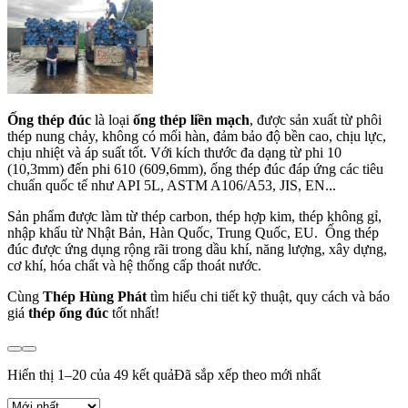
Ống thép đúc
là loại
ống thép liền mạch
, được sản xuất từ phôi
thép nung chảy, không có mối hàn, đảm bảo độ bền cao, chịu lực,
chịu nhiệt và áp suất tốt. Với kích thước đa dạng từ phi 10
(10,3mm) đến phi 610 (609,6mm), ống thép đúc đáp ứng các tiêu
chuẩn quốc tế như API 5L, ASTM A106/A53, JIS, EN...
Sản phẩm được làm từ thép carbon, thép hợp kim, thép không gỉ,
nhập khẩu từ Nhật Bản, Hàn Quốc, Trung Quốc, EU. Ống thép
đúc được ứng dụng rộng rãi trong dầu khí, năng lượng, xây dựng,
cơ khí, hóa chất và hệ thống cấp thoát nước.
Cùng
Thép Hùng Phát
tìm hiểu chi tiết kỹ thuật, quy cách và báo
giá
thép ống đúc
tốt nhất!
Hiển thị 1–20 của 49 kết quả
Đã sắp xếp theo mới nhất