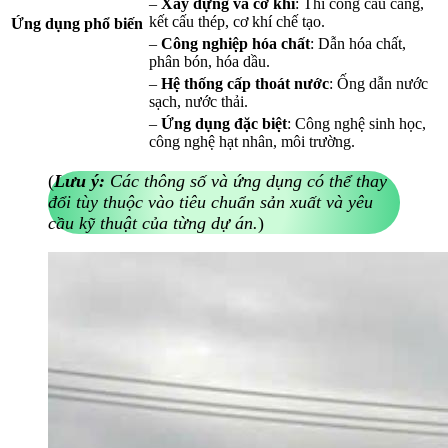
–
Xây dựng và cơ khí
: Thi công cầu cảng,
kết cấu thép, cơ khí chế tạo.
Ứng dụng phổ biến
–
Công nghiệp hóa chất
: Dẫn hóa chất,
phân bón, hóa dầu.
–
Hệ thống cấp thoát nước
: Ống dẫn nước
sạch, nước thải.
–
Ứng dụng đặc biệt
: Công nghệ sinh học,
công nghệ hạt nhân, môi trường.
(
Lưu ý:
Các thông số và ứng dụng có thể thay
đổi tùy thuộc vào tiêu chuẩn sản xuất và yêu
cầu kỹ thuật của từng dự án.
)