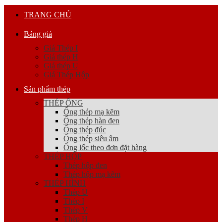
TRANG CHỦ
Bảng giá
Giá Thép I
Giá thép H
Giá thép U
Giá Thép Hộp
Sản phẩm thép
THÉP ỐNG
Ống thép mạ kẽm
Ống thép hàn đen
Ống thép đúc
Ống thép siêu âm
Ống lốc theo đơn đặt hàng
THÉP HỘP
Thép hộp đen
Thép hộp mạ kẽm
THÉP HÌNH
Thép U
Thép I
Thép V
Thép H