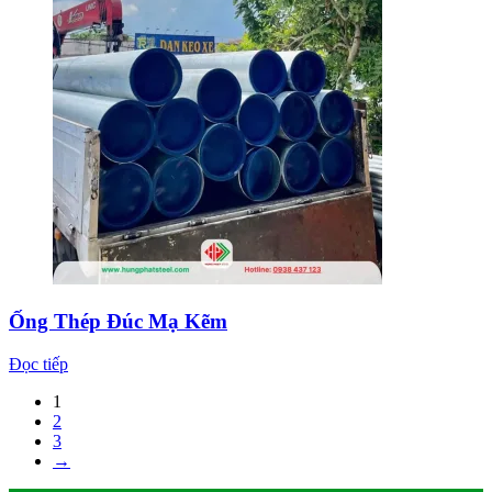
Ống Thép Đúc Mạ Kẽm
Đọc tiếp
1
2
3
→