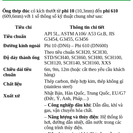
Ống thép đúc
có kích thướt từ
phi 10
(10,3mm) đến
phi 610
(609,6mm) với 1 số thông số kỹ thuật chung như sau:
Tiêu chí
Thông tin chi tiết
API 5L, ASTM A106/ A53 Gr.B, JIS
Tiêu chuẩn
G3454, G3455, G3456
Đường kính ngoài
Phi 10 (DN6) – Phi 610 (DN600)
Theo tiêu chuẩn SCH20, SCH30,
Độ dày thành ống
STD/SCH40, SCH60, SCH80, SCH100,
SCH120, SCH140, SCH160, XXS
Chiều dài tiêu
6m, 9m, 12m (hoặc cắt theo yêu cầu khách
chuẩn
hàng)
Thép carbon, thép hợp kim, thép không gỉ
Chất liệu
(stainless steel)
Nhật Bản, Hàn Quốc, Trung Quốc, EU/G7
Xuất xứ
(Đức, Ý, Anh, Pháp…)
–
Công nghiệp dầu khí
: Dẫn dầu, khí và
gas, vận chuyển hóa chất.
–
Năng lượng và thủy điện
: Hệ thống lò
hơi, đường dẫn nhiệt, dẫn nước trong các
công trình thủy điện.