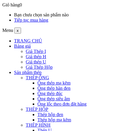
Giỏ hàng
0
Bạn chưa chọn sản phẩm nào
Tiếp tục mua hàng
Menu
x
TRANG CHỦ
Bảng giá
Giá Thép I
Giá thép H
Giá thép U
Giá Thép Hộp
Sản phẩm thép
THÉP ỐNG
Ống thép mạ kẽm
Ống thép hàn đen
Ống thép đúc
Ống thép siêu âm
Ống lốc theo đơn đặt hàng
THÉP HỘP
Thép hộp đen
Thép hộp mạ kẽm
THÉP HÌNH
Thép U