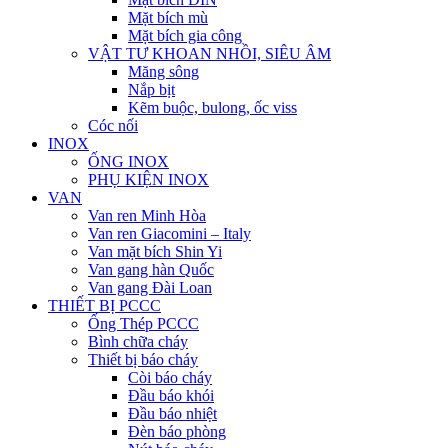
Mặt bích mù
Mặt bích gia công
VẬT TƯ KHOAN NHỒI, SIÊU ÂM
Măng sông
Nắp bịt
Kẽm buộc, bulong, ốc viss
Cóc nối
INOX
ỐNG INOX
PHỤ KIỆN INOX
VAN
Van ren Minh Hòa
Van ren Giacomini – Italy
Van mặt bích Shin Yi
Van gang hàn Quốc
Van gang Đài Loan
THIẾT BỊ PCCC
Ống Thép PCCC
Bình chữa cháy
Thiết bị báo cháy
Còi báo cháy
Đầu báo khói
Đầu báo nhiệt
Đèn báo phòng