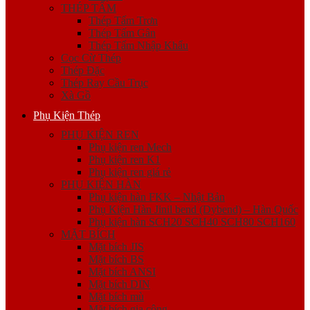
THÉP TẤM
Thép Tấm Trơn
Thép Tấm Gân
Thép Tấm Nhập Khẩu
Cọc Cừ Thép
Thép Đặc
Thép Ray Cầu Trục
Xà Gồ
Phụ Kiện Thép
PHỤ KIỆN REN
Phụ kiện ren Mech
Phụ kiện ren K1
Phụ kiện ren giá rẻ
PHỤ KIỆN HÀN
Phụ kiện hàn FKK – Nhật Bản
Phụ Kiện Hàn Jinil bend (Dybend) – Hàn Quốc
Phụ kiện hàn SCH20 SCH40 SCH80 SCH160
MẶT BÍCH
Mặt bích JIS
Mặt bích BS
Mặt bích ANSI
Mặt bích DIN
Mặt bích mù
Mặt bích gia công