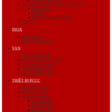
VẬT TƯ KHOAN NHỒI, SIÊU ÂM
Măng sông
Nắp bịt
Kẽm buộc, bulong, ốc viss
Cóc nối
INOX
ỐNG INOX
PHỤ KIỆN INOX
VAN
Van ren Minh Hòa
Van ren Giacomini – Italy
Van mặt bích Shin Yi
Van gang hàn Quốc
Van gang Đài Loan
THIẾT BỊ PCCC
Ống Thép PCCC
Bình chữa cháy
Thiết bị báo cháy
Còi báo cháy
Đầu báo khói
Đầu báo nhiệt