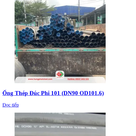
Ống Thép Đúc Phi 101 (DN90 OD101.6)
Đọc tiếp