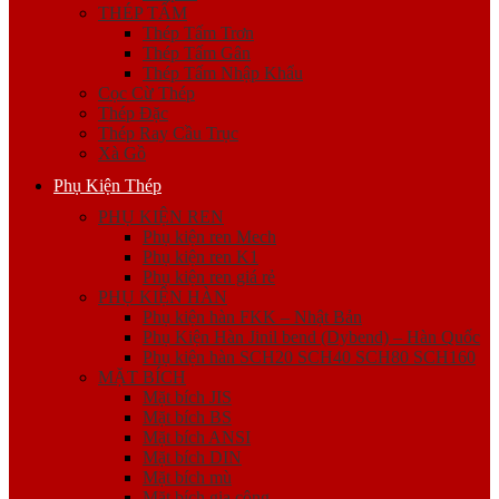
THÉP TẤM
Thép Tấm Trơn
Thép Tấm Gân
Thép Tấm Nhập Khẩu
Cọc Cừ Thép
Thép Đặc
Thép Ray Cầu Trục
Xà Gồ
Phụ Kiện Thép
PHỤ KIỆN REN
Phụ kiện ren Mech
Phụ kiện ren K1
Phụ kiện ren giá rẻ
PHỤ KIỆN HÀN
Phụ kiện hàn FKK – Nhật Bản
Phụ Kiện Hàn Jinil bend (Dybend) – Hàn Quốc
Phụ kiện hàn SCH20 SCH40 SCH80 SCH160
MẶT BÍCH
Mặt bích JIS
Mặt bích BS
Mặt bích ANSI
Mặt bích DIN
Mặt bích mù
Mặt bích gia công