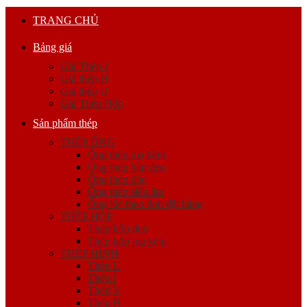
TRANG CHỦ
Bảng giá
Giá Thép I
Giá thép H
Giá thép U
Giá Thép Hộp
Sản phẩm thép
THÉP ỐNG
Ống thép mạ kẽm
Ống thép hàn đen
Ống thép đúc
Ống thép siêu âm
Ống lốc theo đơn đặt hàng
THÉP HỘP
Thép hộp đen
Thép hộp mạ kẽm
THÉP HÌNH
Thép U
Thép I
Thép V
Thép H