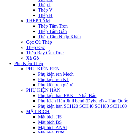
Thép I
Thép V
Thép H
THÉP TẤM
Thép Tấm Trơn
Thép Tấm Gân
Thép Tấm Nhập Khẩu
Cọc Cừ Thép
Thép Đặc
Thép Ray Cầu Trục
Xà Gồ
Phụ Kiện Thép
PHỤ KIỆN REN
Phụ kiện ren Mech
Phụ kiện ren K1
Phụ kiện ren giá rẻ
PHỤ KIỆN HÀN
Phụ kiện hàn FKK – Nhật Bản
Phụ Kiện Hàn Jinil bend (Dybend) – Hàn Quốc
Phụ kiện hàn SCH20 SCH40 SCH80 SCH160
MẶT BÍCH
Mặt bích JIS
Mặt bích BS
Mặt bích ANSI
Mặt bích DIN