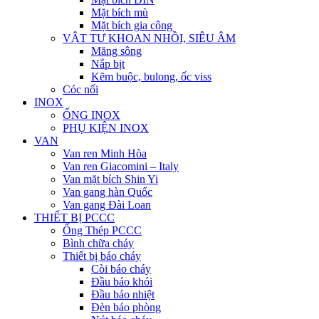
Mặt bích mù
Mặt bích gia công
VẬT TƯ KHOAN NHỒI, SIÊU ÂM
Măng sông
Nắp bịt
Kẽm buộc, bulong, ốc viss
Cóc nối
INOX
ỐNG INOX
PHỤ KIỆN INOX
VAN
Van ren Minh Hòa
Van ren Giacomini – Italy
Van mặt bích Shin Yi
Van gang hàn Quốc
Van gang Đài Loan
THIẾT BỊ PCCC
Ống Thép PCCC
Bình chữa cháy
Thiết bị báo cháy
Còi báo cháy
Đầu báo khói
Đầu báo nhiệt
Đèn báo phòng