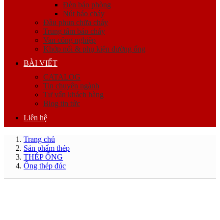
Đèn báo phòng
Nút báo cháy
Đầu phun chữa cháy
Trung tâm báo cháy
Van công nghiệp
Khớp nối & phụ kiện đường ống
BÀI VIẾT
CATALOG
Tin chuyên ngành
Tư vấn khách hàng
Blog tin tức
Liên hệ
Trang chủ
Sản phẩm thép
THÉP ỐNG
Ống thép đúc