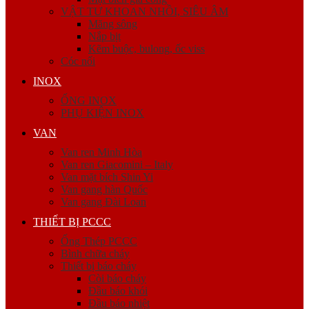
VẬT TƯ KHOAN NHỒI, SIÊU ÂM
Măng sông
Nắp bịt
Kẽm buộc, bulong, ốc viss
Cóc nối
INOX
ỐNG INOX
PHỤ KIỆN INOX
VAN
Van ren Minh Hòa
Van ren Giacomini – Italy
Van mặt bích Shin Yi
Van gang hàn Quốc
Van gang Đài Loan
THIẾT BỊ PCCC
Ống Thép PCCC
Bình chữa cháy
Thiết bị báo cháy
Còi báo cháy
Đầu báo khói
Đầu báo nhiệt