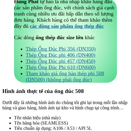
Hùng Phát
tự hào là nhà nhập khẩu hàng đầu
các sản phẩm ống đúc, với chính sách giá cạnh
tranh cùng nhiều ưu đãi hấp dẫn theo số lượng
đơn hàng. Khách hàng có thể tham khảo thêm
đầy đủ
các dòng sản phẩm ống thép đúc
Các dòng
ống thép đúc size lớn
khác
Thép Ống Đúc Phi 356 (DN350)
Thép Ống Đúc phi 406 (DN400)
Thép Ống Đúc phi 457 (DN450)
Thép Ống Đúc Phi 610 (DN600)
Tham khảo giá ống hàn thép phi 508
(DN500) (không phải ống đúc)
Hình ảnh thực tế của ống đúc 508
Dưới đây là những hình ảnh do chúng tôi ghi lại trong mỗi lần nhập
hàng và giao hàng, hình ảnh tại kho và hình chụp tại công trình…
Tên nhãn hiệu (nhà máy)
Tên hàng hóa (SEAMLESS)
Tiêu chuẩn áp dụng: A106 / A53 / API 5L