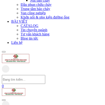
Nút báo cháy
Đầu phun chữa cháy
Trung tâm báo cháy
Van công nghiệp
Khớp nối & phụ kiện đường ống
BÀI VIẾT
CATALOG
Tin chuyên ngành
Tư vấn khách hàng
Blog tin tức
Liên hệ
0