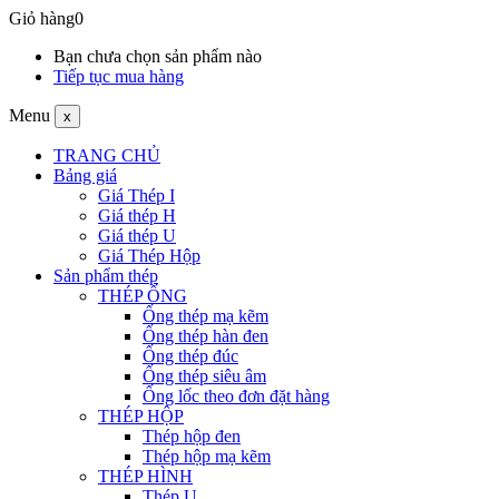
Giỏ hàng
0
Bạn chưa chọn sản phẩm nào
Tiếp tục mua hàng
Menu
x
TRANG CHỦ
Bảng giá
Giá Thép I
Giá thép H
Giá thép U
Giá Thép Hộp
Sản phẩm thép
THÉP ỐNG
Ống thép mạ kẽm
Ống thép hàn đen
Ống thép đúc
Ống thép siêu âm
Ống lốc theo đơn đặt hàng
THÉP HỘP
Thép hộp đen
Thép hộp mạ kẽm
THÉP HÌNH
Thép U