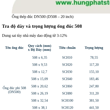
Ống thép đúc DN500 (D508 – 20 inch)
Tra độ dày và trọng lượng ống đúc 508
Dung sai tùy nhà máy dao động từ 3-12%
Quy cách (mm)
Tên ống đúc
Tiêu chuẩn
Trọng lượng
x Độ Dày (mm)
508 x 6,35
SCH10
78,55
508 x 9,53
SCH20
117,20
508 x 12,7
SCH30
155,10
508 x 15,09
SCH40
183,46
508 x 20,62
SCH60
247,80
Ống đúc phi 508
(DN500)
508 x 26,19
SCH80
311,20
508 x 32,54
SCH100
381,50
508 x 38,1
SCH120
441,50