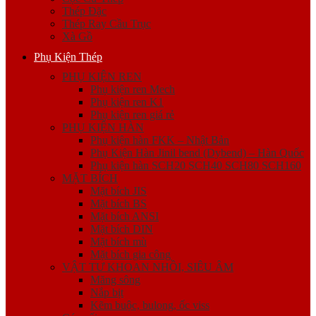
Thép Đặc
Thép Ray Cầu Trục
Xà Gồ
Phụ Kiện Thép
PHỤ KIỆN REN
Phụ kiện ren Mech
Phụ kiện ren K1
Phụ kiện ren giá rẻ
PHỤ KIỆN HÀN
Phụ kiện hàn FKK – Nhật Bản
Phụ Kiện Hàn Jinil bend (Dybend) – Hàn Quốc
Phụ kiện hàn SCH20 SCH40 SCH80 SCH160
MẶT BÍCH
Mặt bích JIS
Mặt bích BS
Mặt bích ANSI
Mặt bích DIN
Mặt bích mù
Mặt bích gia công
VẬT TƯ KHOAN NHỒI, SIÊU ÂM
Măng sông
Nắp bịt
Kẽm buộc, bulong, ốc viss