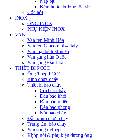
Nắp bịt
Kẽm buộc, bulong, ốc viss
Cóc nối
INOX
ỐNG INOX
PHỤ KIỆN INOX
VAN
Van ren Minh Hòa
Van ren Giacomini – Italy
Van mặt bích Shin Yi
Van gang hàn Quốc
Van gang Đài Loan
THIẾT BỊ PCCC
Ống Thép PCCC
Bình chữa cháy
Thiết bị báo cháy
Còi báo cháy
Đầu báo khói
Đầu báo nhiệt
Đèn báo phòng
Nút báo cháy
Đầu phun chữa cháy
Trung tâm báo cháy
Van công nghiệp
Khớp nối & phụ kiện đường ống