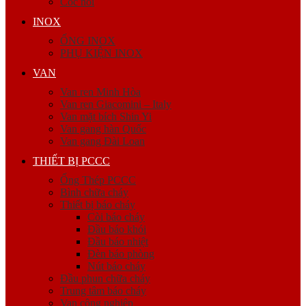
Cóc nối
INOX
ỐNG INOX
PHỤ KIỆN INOX
VAN
Van ren Minh Hòa
Van ren Giacomini – Italy
Van mặt bích Shin Yi
Van gang hàn Quốc
Van gang Đài Loan
THIẾT BỊ PCCC
Ống Thép PCCC
Bình chữa cháy
Thiết bị báo cháy
Còi báo cháy
Đầu báo khói
Đầu báo nhiệt
Đèn báo phòng
Nút báo cháy
Đầu phun chữa cháy
Trung tâm báo cháy
Van công nghiệp