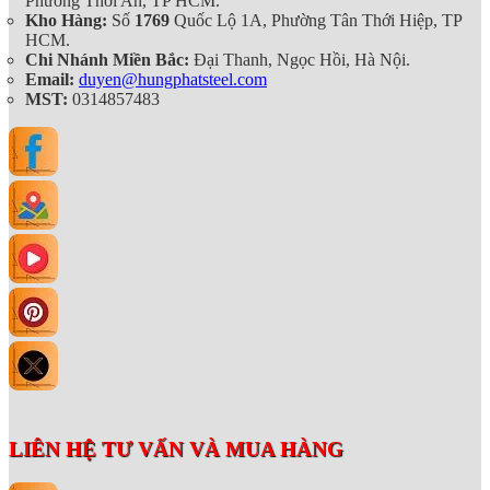
Phường Thới An, TP HCM.
Kho Hàng:
Số
1769
Quốc Lộ 1A, Phường Tân Thới Hiệp, TP
HCM.
Chi Nhánh Miền Bắc:
Đại Thanh, Ngọc Hồi, Hà Nội.
Email:
duyen@hungphatsteel.com
MST:
0314857483
LIÊN HỆ TƯ VẤN VÀ MUA HÀNG