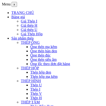
Menu
x
TRANG CHỦ
Bảng giá
Giá Thép I
Giá thép H
Giá thép U
Giá Thép Hộp
Sản phẩm thép
THÉP ỐNG
Ống thép mạ kẽm
Ống thép hàn đen
Ống thép đúc
Ống thép siêu âm
Ống lốc theo đơn đặt hàng
THÉP HỘP
Thép hộp đen
Thép hộp mạ kẽm
THÉP HÌNH
Thép U
Thép I
Thép V
Thép H
THÉP TẤM