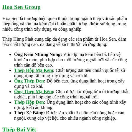
Hoa Sen Group
Hoa Sen là thương hiệu quen thuộc trong ngành thép với sản phẩm
thép ống và tôn mạ kẽm đạt chuẩn chất lượng, được sử dụng trong
nhiều công trình xây dựng và công nghiệp.
Thép Hùng Phát cung cấp đa dạng các sản phẩm từ Hoa Sen, đảm
bảo chất lượng cao, đa dạng về kích thước và ứng dụng:
Ống Kẽm Nhúng Nóng:
Với lớp mạ kẽm bền bỉ, bảo vệ
khỏi ăn mòn, phù hợp cho môi trường ngoài trời và các công
trình cần độ bền cao.
Thép Hộp Mạ Kẽm
:
Chất lượng đạt tiêu chuẩn quốc tế, sử
dụng rộng rãi trong xây dựng và cơ khí.
Ống Thép Đen
:
Độ bền cao, ứng dụng linh hoạt trong xây
dựng và cơ khí.
Ống Thép Mạ Kẽm
:
Chịu được tác động từ môi trường khắc
nghiệt, phù hợp cho các công trình ngoài trời.
Thép Hộp Đen
:
Ứng dụng linh hoạt cho các công trình xây
dựng, kết cấu khung.
Thép Xẻ Băng:
Được sản xuất từ cuộn cán nóng hoặc cán
nguội, cung cấp vật liệu cho nhiều ngành công nghiệp.
Thép Đại Việt