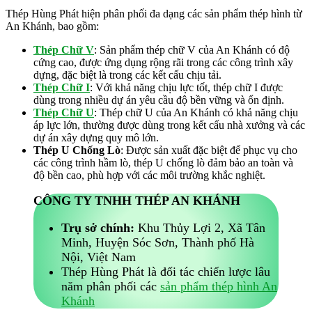
Thép Hùng Phát hiện phân phối đa dạng các sản phẩm thép hình từ
An Khánh, bao gồm:
Thép Chữ V
: Sản phẩm thép chữ V của An Khánh có độ
cứng cao, được ứng dụng rộng rãi trong các công trình xây
dựng, đặc biệt là trong các kết cấu chịu tải.
Thép Chữ I
: Với khả năng chịu lực tốt, thép chữ I được
dùng trong nhiều dự án yêu cầu độ bền vững và ổn định.
Thép Chữ U
: Thép chữ U của An Khánh có khả năng chịu
áp lực lớn, thường được dùng trong kết cấu nhà xưởng và các
dự án xây dựng quy mô lớn.
Thép U Chống Lò
: Được sản xuất đặc biệt để phục vụ cho
các công trình hầm lò, thép U chống lò đảm bảo an toàn và
độ bền cao, phù hợp với các môi trường khắc nghiệt.
CÔNG TY TNHH THÉP AN KHÁNH
Trụ sở chính:
Khu Thủy Lợi 2, Xã Tân
Minh, Huyện Sóc Sơn, Thành phố Hà
Nội, Việt Nam
Thép Hùng Phát là đối tác chiến lược lâu
năm phân phối các
sản phẩm thép hình An
Khánh