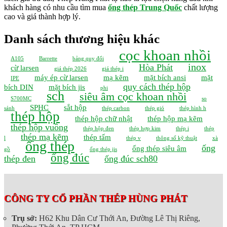
khách hàng có nhu cầu tìm mua
ống thép Trung Quốc
chất lượng
cao và giá thành hợp lý.
Danh sách thương hiệu khác
cọc khoan nhồi
A105
Barrette
bảng quy đổi
inox
Hòa Phát
cừ larsen
giá thép 2026
giá thép i
máy ép cừ larsen
mạ kẽm
mặt bích ansi
mặt
IPE
quy cách thép hộp
bích DIN
mặt bích jis
phi
sch
siêu âm cọc khoan nhồi
S700MC
so
SPHC
sắt hộp
sánh
thép carbon
thép gió
thép hình h
thép hộp
thép hộp chữ nhật
thép hộp mạ kẽm
thép hộp vuông
thép hộp đen
thép hợp kim
thép i
thép
thép mạ kẽm
thép tấm
l
thép v
thông số kỹ thuật
xà
ống thép
ống
ống thép siêu âm
gồ
ống thép jis
ống đúc
thép đen
ống đúc sch80
CÔNG TY CỔ PHẦN THÉP HÙNG PHÁT
Trụ sở:
H62 Khu Dân Cư Thới An, Đường Lê Thị Riêng,