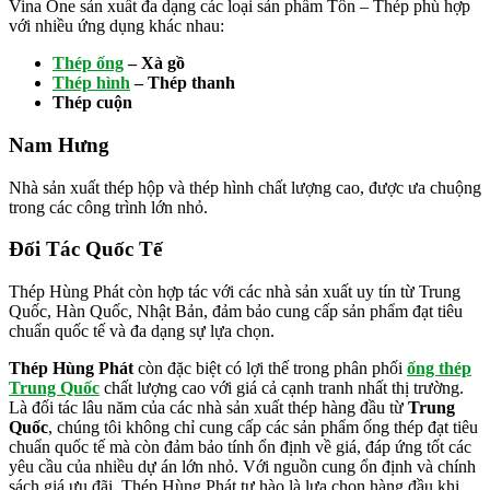
Vina One sản xuất đa dạng các loại sản phẩm Tôn – Thép phù hợp
với nhiều ứng dụng khác nhau:
Thép ống
– Xà gồ
Thép hình
– Thép thanh
Thép cuộn
Nam Hưng
Nhà sản xuất thép hộp và thép hình chất lượng cao, được ưa chuộng
trong các công trình lớn nhỏ.
Đối Tác Quốc Tế
Thép Hùng Phát còn hợp tác với các nhà sản xuất uy tín từ Trung
Quốc, Hàn Quốc, Nhật Bản, đảm bảo cung cấp sản phẩm đạt tiêu
chuẩn quốc tế và đa dạng sự lựa chọn.
Thép Hùng Phát
còn đặc biệt có lợi thế trong phân phối
ống thép
Trung Quốc
chất lượng cao với giá cả cạnh tranh nhất thị trường.
Là đối tác lâu năm của các nhà sản xuất thép hàng đầu từ
Trung
Quốc
, chúng tôi không chỉ cung cấp các sản phẩm ống thép đạt tiêu
chuẩn quốc tế mà còn đảm bảo tính ổn định về giá, đáp ứng tốt các
yêu cầu của nhiều dự án lớn nhỏ. Với nguồn cung ổn định và chính
sách giá ưu đãi, Thép Hùng Phát tự hào là lựa chọn hàng đầu khi