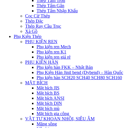
Thép Tấm Trơn
Thép Tấm Gân
Thép Tấm Nhập Khẩu
Cọc Cừ Thép
Thép Đặc
Thép Ray Cầu Trục
Xà Gồ
Phụ Kiện Thép
PHỤ KIỆN REN
Phụ kiện ren Mech
Phụ kiện ren K1
Phụ kiện ren giá rẻ
PHỤ KIỆN HÀN
Phụ kiện hàn FKK – Nhật Bản
Phụ Kiện Hàn Jinil bend (Dybend) – Hàn Quốc
Phụ kiện hàn SCH20 SCH40 SCH80 SCH160
MẶT BÍCH
Mặt bích JIS
Mặt bích BS
Mặt bích ANSI
Mặt bích DIN
Mặt bích mù
Mặt bích gia công
VẬT TƯ KHOAN NHỒI, SIÊU ÂM
Măng sông