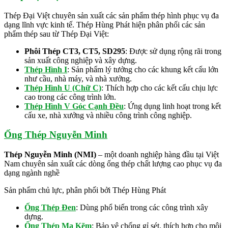
Thép Đại Việt chuyên sản xuất các sản phẩm thép hình phục vụ đa
dạng lĩnh vực kinh tế. Thép Hùng Phát hiện phân phối các sản
phẩm thép sau từ Thép Đại Việt:
Phôi Thép CT3, CT5, SD295
: Được sử dụng rộng rãi trong
sản xuất công nghiệp và xây dựng.
Thép Hình I
: Sản phẩm lý tưởng cho các khung kết cấu lớn
như cầu, nhà máy, và nhà xưởng.
Thép Hình U (Chữ C)
: Thích hợp cho các kết cấu chịu lực
cao trong các công trình lớn.
Thép Hình V Góc Cạnh Đều
: Ứng dụng linh hoạt trong kết
cấu xe, nhà xưởng và nhiều công trình công nghiệp.
Ống Thép Nguyễn Minh
Thép Nguyễn Minh (NMI)
– một doanh nghiệp hàng đầu tại Việt
Nam chuyên sản xuất các dòng ống thép chất lượng cao phục vụ đa
dạng ngành nghề
Sản phẩm chủ lực, phân phối bởi Thép Hùng Phát
Ống Thép Đen
: Dùng phổ biến trong các công trình xây
dựng.
Ống Thép Mạ Kẽm
: Bảo vệ chống gỉ sét, thích hợp cho môi