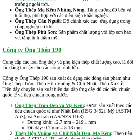
trường ngoài trời.
Ống Thép Mạ Kẽm Nhúng Nóng
: Tăng cường độ bền và
tuổi thọ, phù hợp với các điều kiện khắc nghiệt.
Ống Thép Cán Nguội
: Độ chính xác cao, ứng dụng trong
công nghiệp cơ khí.
Ống Thép Phủ Sơn
: Sản phẩm chất lượng với lớp sơn bảo
vệ, tăng tính thẩm mỹ.
Công ty Ống Thép 190
Cung cấp các loại ống thép và phụ kiện thép chất lượng cao, là đối
tác đáng tin cậy cho các công trình lớn.
Công ty Ống Thép 190 sản xuất đa dạng các dòng sản phẩm như
Ống Thép Tròn, Thép Hộp Vuông & Chữ Nhật, Thép Xà Gồ…
Trên dây chuyền sản xuất hiện đại đắp ứng đầy đủ các tiêu chuẩn
quốc tế và tiêu chuẩn trong nước.
Ống Thép Tròn Đen và Mạ Kẽm
: Được sản xuất theo các
tiêu chuẩn quốc tế như Nhật Bản (JISG 3452), Mỹ (ASTM
A53), và Australia (AS/NZS 1163).
Đường kính: 12.7 mm – 219.1 mm
Độ dày: 0.7 mm – 8.18 mm
Thép Hộp Vuông và Chữ Nhật Đen, Mạ Kẽm
: Theo tiêu
chuẩn ASTM và JIS, với đa dạng kích thước.