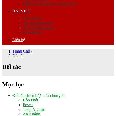
Khớp nối & phụ kiện đường ống
BÀI VIẾT
CATALOG
Tin chuyên ngành
Tư vấn khách hàng
Blog tin tức
Liên hệ
Trang Chủ
/
Đối tác
Đối tác
Mục lục
Đối tác chiến lược của chúng tôi
Hòa Phát
Posco
Thép Á Châu
An Khánh