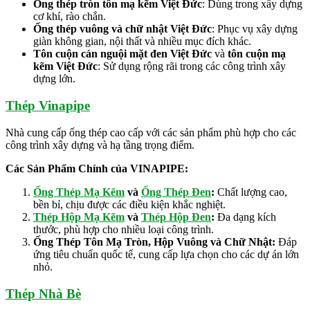
Ống thép tròn tôn mạ kẽm Việt Đức
: Dùng trong xây dựng
cơ khí, rào chắn.
Ống thép vuông và chữ nhật Việt Đức
: Phục vụ xây dựng
giàn không gian, nội thất và nhiều mục đích khác.
Tôn cuộn cán nguội mặt đen Việt Đức
và
tôn cuộn mạ
kẽm Việt Đức
: Sử dụng rộng rãi trong các công trình xây
dựng lớn.
Thép Vinapipe
Nhà cung cấp ống thép cao cấp với các sản phẩm phù hợp cho các
công trình xây dựng và hạ tầng trọng điểm.
Các Sản Phẩm Chính của VINAPIPE:
Ống Thép Mạ Kẽm
và
Ống Thép Đen
:
Chất lượng cao,
bền bỉ, chịu được các điều kiện khắc nghiệt.
Thép Hộp Mạ Kẽm
và
Thép Hộp Đen
:
Đa dạng kích
thước, phù hợp cho nhiều loại công trình.
Ống Thép Tôn Mạ Tròn, Hộp Vuông và Chữ Nhật:
Đáp
ứng tiêu chuẩn quốc tế, cung cấp lựa chọn cho các dự án lớn
nhỏ.
Thép Nhà Bè