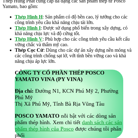
Thép Hùng Phát cung cấp đa dạng các sản phẩm thép từ Posco
Yamato, bao gồm:
Thép Hình H
: Sản phẩm có độ bền cao, lý tưởng cho các
công trình yêu cầu khả năng chịu tải lớn.
Thép Hình I
: Được sử dụng phổ biến trong xây dựng, có
khả năng chịu lực và độ cứng tốt.
Thép Hình V
: Phù hợp cho các công trình yêu cầu kết cấu
vững chắc và thẩm mỹ cao.
Thép Cọc Cừ
: Dùng cho các dự án xây dựng nền móng và
các công trình chống sạt lở, với tính bền vững cao và khả
năng chịu áp lực lớn.
CÔNG TY CỔ PHẦN THÉP POSCO
YAMATO VINA (PY VINA)
Địa chỉ:
Đường N1, KCN Phú Mỹ 2, Phường
Phú Mỹ
Thị Xã Phú Mỹ, Tỉnh Bà Rịa Vũng Tàu
POSCO YAMATO
nỗi bật với các dòng sản
phẩm thép hình. Xem chi tiết
danh sách các sản
phẩm thép hình của Posco
được chúng tôi phân
phối