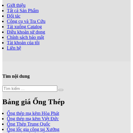
Giới thiệu
Tất cả Sản Phẩm
Đối tác
Công cụ và Tra Cứu
Tải xuống Catalog
Điều khoản sử dụng
Chính sách bảo mật
Tài khoản của tôi
Liên hệ
Tìm nội dung
Bảng giá Ống Thép
Ống thép mạ kẽm Hòa Phát
Ống thép mạ kẽm Việt Đức
Ống Thép Trung Quốc
Ống lốc gia công tại Xưởng