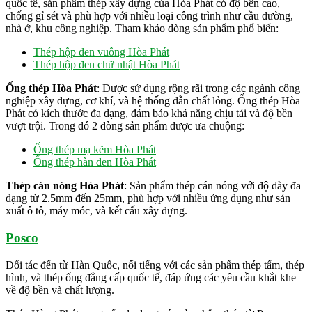
quốc tế, sản phẩm thép xây dựng của Hòa Phát có độ bền cao,
chống gỉ sét và phù hợp với nhiều loại công trình như cầu đường,
nhà ở, khu công nghiệp. Tham khảo dòng sản phẩm phổ biến:
Thép hộp đen vuông Hòa Phát
Thép hộp đen chữ nhật Hòa Phát
Ống thép Hòa Phát
: Được sử dụng rộng rãi trong các ngành công
nghiệp xây dựng, cơ khí, và hệ thống dẫn chất lỏng. Ống thép Hòa
Phát có kích thước đa dạng, đảm bảo khả năng chịu tải và độ bền
vượt trội. Trong đó 2 dòng sản phẩm được ưa chuộng:
Ống thép mạ kẽm Hòa Phát
Ống thép hàn đen Hòa Phát
Thép cán nóng Hòa Phát
: Sản phẩm thép cán nóng với độ dày đa
dạng từ 2.5mm đến 25mm, phù hợp với nhiều ứng dụng như sản
xuất ô tô, máy móc, và kết cấu xây dựng.
Posco
Đối tác đến từ Hàn Quốc, nổi tiếng với các sản phẩm thép tấm, thép
hình, và thép ống đẳng cấp quốc tế, đáp ứng các yêu cầu khắt khe
về độ bền và chất lượng.