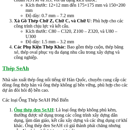
Kích thước: 12×12 mm đến 175×175 mm và 150×200
mm
Độ dày: 0.7 mm – 7.2 mm
Xà Gồ Thép Chữ Z, Chữ C, và Chữ U
: Phù hợp cho các
công trình chịu lực và kết cấu.
Kích thước: C80 – C320, Z100 – Z320, và U80 –
U300
Độ dày: 1.5 mm – 3.2 mm
Các Phụ Kiện Thép Khác
: Bao gồm thép cuộn, thép băng
xẻ, thép oval phục vụ đa dạng nhu cầu trong xây dựng và
công nghiệp.
Thép SeAh
Nhà sản xuất thép ống nổi tiếng từ Hàn Quốc, chuyên cung cấp các
dòng ống thép hàn và ống thép không gỉ bền vững, phù hợp cho các
dự án đòi hỏi độ bền cao.
Các loại Ống Thép SeAH Phổ Biến
Ống thép đen SeAH
: Là loại ống thép không phủ kẽm,
thường được sử dụng trong các công trình xây dựng dân
dụng, làm dàn giáo, kết cấu xây dựng và các ứng dụng cơ khí
khác. Ống thép đen SeAH có giá thành phải chăng nhưng