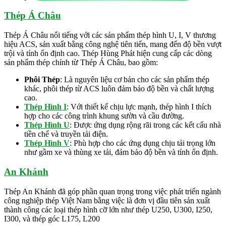
Thép Á Châu
Thép Á Châu nổi tiếng với các sản phẩm thép hình U, I, V thương
hiệu ACS, sản xuất bằng công nghệ tiên tiến, mang đến độ bền vượt
trội và tính ổn định cao. Thép Hùng Phát hiện cung cấp các dòng
sản phẩm thép chính từ Thép Á Châu, bao gồm:
Phôi Thép
: Là nguyên liệu cơ bản cho các sản phẩm thép
khác, phôi thép từ ACS luôn đảm bảo độ bền và chất lượng
cao.
Thép Hình I
: Với thiết kế chịu lực mạnh, thép hình I thích
hợp cho các công trình khung sườn và cầu đường.
Thép Hình U
: Được ứng dụng rộng rãi trong các kết cấu nhà
tiền chế và truyền tải điện.
Thép Hình V
: Phù hợp cho các ứng dụng chịu tải trọng lớn
như gầm xe và thùng xe tải, đảm bảo độ bền và tính ổn định.
An Khánh
Thép An Khánh đã góp phần quan trọng trong việc phát triển ngành
công nghiệp thép Việt Nam bằng việc là đơn vị đầu tiên sản xuất
thành công các loại thép hình cỡ lớn như thép U250, U300, I250,
I300, và thép góc L175, L200