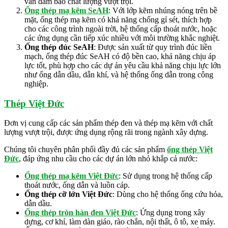
vẫn đảm bảo chất lượng vượt trội.
Ống thép mạ kẽm SeAH
: Với lớp kẽm nhúng nóng trên bề
mặt, ống thép mạ kẽm có khả năng chống gỉ sét, thích hợp
cho các công trình ngoài trời, hệ thống cấp thoát nước, hoặc
các ứng dụng cần tiếp xúc nhiều với môi trường khắc nghiệt.
Ống thép đúc SeAH
: Được sản xuất từ quy trình đúc liền
mạch, ống thép đúc SeAH có độ bền cao, khả năng chịu áp
lực tốt, phù hợp cho các dự án yêu cầu khả năng chịu lực lớn
như ống dẫn dầu, dẫn khí, và hệ thống ống dẫn trong công
nghiệp.
Thép Việt Đức
Đơn vị cung cấp các sản phẩm thép đen và thép mạ kẽm với chất
lượng vượt trội, được ứng dụng rộng rãi trong ngành xây dựng.
Chúng tôi chuyên phân phối đầy đủ các sản phẩm
ống thép Việt
Đức
, đáp ứng nhu cầu cho các dự án lớn nhỏ khắp cả nước:
Ống thép mạ kẽm Việt Đức
: Sử dụng trong hệ thống cấp
thoát nước, ống dẫn và luồn cáp.
Ống thép cỡ lớn Việt Đức
: Dùng cho hệ thống ống cứu hỏa,
dẫn dầu.
Ống thép tròn hàn đen Việt Đức
: Ứng dụng trong xây
dựng, cơ khí, làm dàn giáo, rào chắn, nội thất, ô tô, xe máy.