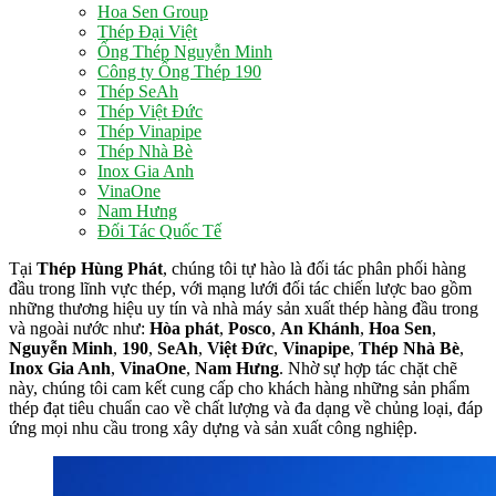
Hoa Sen Group
Thép Đại Việt
Ống Thép Nguyễn Minh
Công ty Ống Thép 190
Thép SeAh
Thép Việt Đức
Thép Vinapipe
Thép Nhà Bè
Inox Gia Anh
VinaOne
Nam Hưng
Đối Tác Quốc Tế
Tại
Thép Hùng Phát
, chúng tôi tự hào là đối tác phân phối hàng
đầu trong lĩnh vực thép, với mạng lưới đối tác chiến lược bao gồm
những thương hiệu uy tín và nhà máy sản xuất thép hàng đầu trong
và ngoài nước như:
Hòa phát
,
Posco
,
An Khánh
,
Hoa Sen
,
Nguyễn Minh
,
190
,
SeAh
,
Việt Đức
,
Vinapipe
,
Thép Nhà Bè
,
Inox Gia Anh
,
VinaOne
,
Nam Hưng
. Nhờ sự hợp tác chặt chẽ
này, chúng tôi cam kết cung cấp cho khách hàng những sản phẩm
thép đạt tiêu chuẩn cao về chất lượng và đa dạng về chủng loại, đáp
ứng mọi nhu cầu trong xây dựng và sản xuất công nghiệp.