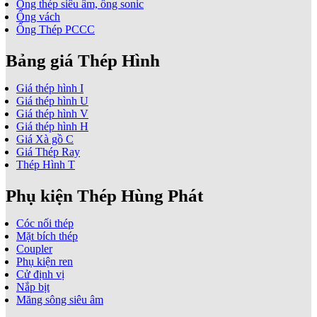
Ống thép siêu âm, ống sonic
Ống vách
Ống Thép PCCC
Bảng giá Thép Hình
Giá thép hình I
Giá thép hình U
Giá thép hình V
Giá thép hình H
Giá Xà gồ C
Giá Thép Ray
Thép Hình T
Phụ kiện Thép Hùng Phát
Cóc nối thép
Mặt bích thép
Coupler
Phụ kiện ren
Cử định vị
Nắp bịt
Măng sông siêu âm