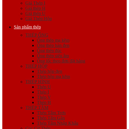
Giá Thép I
Giá thép H
Giá thép U
Giá Thép Hộp
Sản phẩm thép
THÉP ỐNG
Ống thép mạ kẽm
Ống thép hàn đen
Ống thép đúc
Ống thép siêu âm
Ống lốc theo đơn đặt hàng
THÉP HỘP
Thép hộp đen
Thép hộp mạ kẽm
THÉP HÌNH
Thép U
Thép I
Thép V
Thép H
THÉP TẤM
Thép Tấm Trơn
Thép Tấm Gân
Thép Tấm Nhập Khẩu
Cọc Cừ Thép