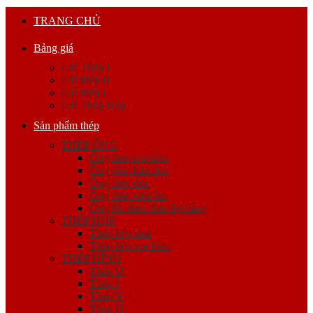
TRANG CHỦ
Bảng giá
Giá Thép I
Giá thép H
Giá thép U
Giá Thép Hộp
Sản phẩm thép
THÉP ỐNG
Ống thép mạ kẽm
Ống thép hàn đen
Ống thép đúc
Ống thép siêu âm
Ống lốc theo đơn đặt hàng
THÉP HỘP
Thép hộp đen
Thép hộp mạ kẽm
THÉP HÌNH
Thép U
Thép I
Thép V
Thép H