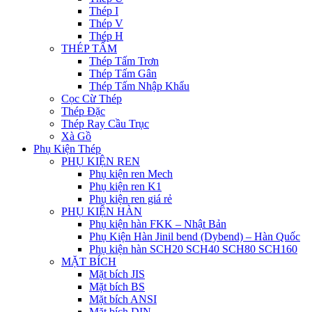
Thép I
Thép V
Thép H
THÉP TẤM
Thép Tấm Trơn
Thép Tấm Gân
Thép Tấm Nhập Khẩu
Cọc Cừ Thép
Thép Đặc
Thép Ray Cầu Trục
Xà Gồ
Phụ Kiện Thép
PHỤ KIỆN REN
Phụ kiện ren Mech
Phụ kiện ren K1
Phụ kiện ren giá rẻ
PHỤ KIỆN HÀN
Phụ kiện hàn FKK – Nhật Bản
Phụ Kiện Hàn Jinil bend (Dybend) – Hàn Quốc
Phụ kiện hàn SCH20 SCH40 SCH80 SCH160
MẶT BÍCH
Mặt bích JIS
Mặt bích BS
Mặt bích ANSI
Mặt bích DIN