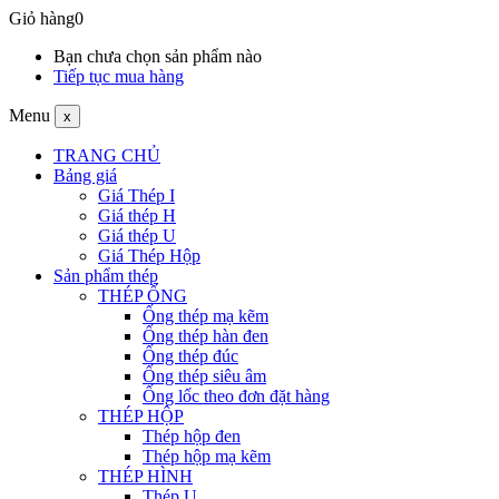
Giỏ hàng
0
Bạn chưa chọn sản phẩm nào
Tiếp tục mua hàng
Menu
x
TRANG CHỦ
Bảng giá
Giá Thép I
Giá thép H
Giá thép U
Giá Thép Hộp
Sản phẩm thép
THÉP ỐNG
Ống thép mạ kẽm
Ống thép hàn đen
Ống thép đúc
Ống thép siêu âm
Ống lốc theo đơn đặt hàng
THÉP HỘP
Thép hộp đen
Thép hộp mạ kẽm
THÉP HÌNH
Thép U