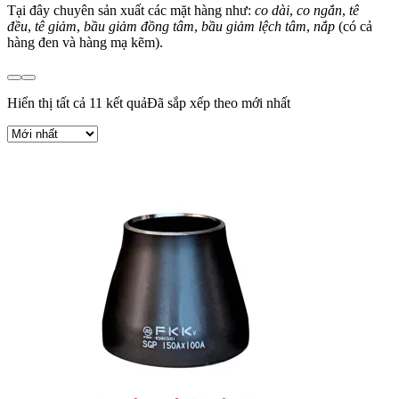
Tại đây chuyên sản xuất các mặt hàng như:
co dài
,
co ngắn
,
tê
đều
,
tê giảm
,
bầu giảm đồng tâm
,
bầu giảm lệch tâm
,
nắp
(có cả
hàng đen và hàng mạ kẽm).
Hiển thị tất cả 11 kết quả
Đã sắp xếp theo mới nhất