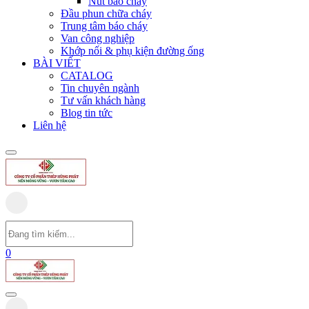
Nút báo cháy
Đầu phun chữa cháy
Trung tâm báo cháy
Van công nghiệp
Khớp nối & phụ kiện đường ống
BÀI VIẾT
CATALOG
Tin chuyên ngành
Tư vấn khách hàng
Blog tin tức
Liên hệ
0