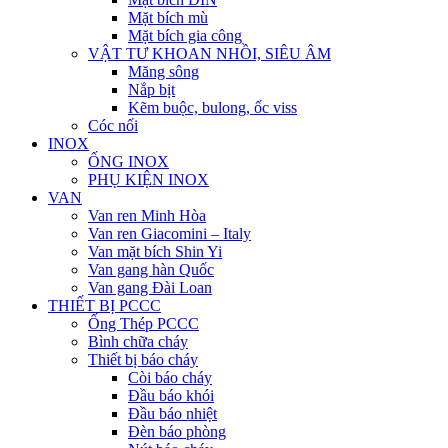
Mặt bích mù
Mặt bích gia công
VẬT TƯ KHOAN NHỒI, SIÊU ÂM
Măng sông
Nắp bịt
Kẽm buộc, bulong, ốc viss
Cóc nối
INOX
ỐNG INOX
PHỤ KIỆN INOX
VAN
Van ren Minh Hòa
Van ren Giacomini – Italy
Van mặt bích Shin Yi
Van gang hàn Quốc
Van gang Đài Loan
THIẾT BỊ PCCC
Ống Thép PCCC
Bình chữa cháy
Thiết bị báo cháy
Còi báo cháy
Đầu báo khói
Đầu báo nhiệt
Đèn báo phòng