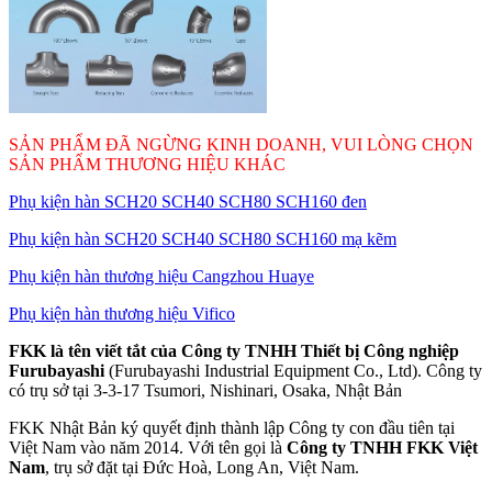
SẢN PHẨM ĐÃ NGỪNG KINH DOANH, VUI LÒNG CHỌN
SẢN PHẨM THƯƠNG HIỆU KHÁC
Phụ kiện hàn SCH20 SCH40 SCH80 SCH160 đen
Phụ kiện hàn SCH20 SCH40 SCH80 SCH160 mạ kẽm
Phụ kiện hàn thương hiệu Cangzhou Huaye
Phụ kiện hàn thương hiệu Vifico
FKK là tên viết tắt của Công ty TNHH Thiết bị Công nghiệp
Furubayashi
(Furubayashi Industrial Equipment Co., Ltd). Công ty
có trụ sở tại 3-3-17 Tsumori, Nishinari, Osaka, Nhật Bản
FKK Nhật Bản ký quyết định thành lập Công ty con đầu tiên tại
Việt Nam vào năm 2014. Với tên gọi là
Công ty TNHH FKK Việt
Nam
, trụ sở đặt tại Đức Hoà, Long An, Việt Nam.