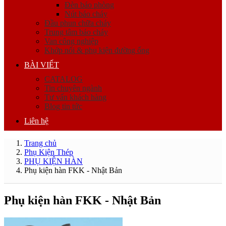
Đèn báo phòng
Nút báo cháy
Đầu phun chữa cháy
Trung tâm báo cháy
Van công nghiệp
Khớp nối & phụ kiện đường ống
BÀI VIẾT
CATALOG
Tin chuyên ngành
Tư vấn khách hàng
Blog tin tức
Liên hệ
Trang chủ
Phụ Kiện Thép
PHỤ KIỆN HÀN
Phụ kiện hàn FKK - Nhật Bản
Phụ kiện hàn FKK - Nhật Bản