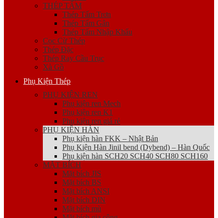
THÉP TẤM
Thép Tấm Trơn
Thép Tấm Gân
Thép Tấm Nhập Khẩu
Cọc Cừ Thép
Thép Đặc
Thép Ray Cầu Trục
Xà Gồ
Phụ Kiện Thép
PHỤ KIỆN REN
Phụ kiện ren Mech
Phụ kiện ren K1
Phụ kiện ren giá rẻ
PHỤ KIỆN HÀN
Phụ kiện hàn FKK – Nhật Bản
Phụ Kiện Hàn Jinil bend (Dybend) – Hàn Quốc
Phụ kiện hàn SCH20 SCH40 SCH80 SCH160
MẶT BÍCH
Mặt bích JIS
Mặt bích BS
Mặt bích ANSI
Mặt bích DIN
Mặt bích mù
Mặt bích gia công