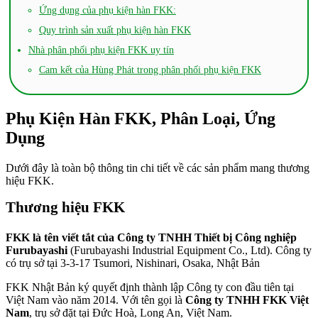
Ứng dụng của phụ kiện hàn FKK:
Quy trình sản xuất phụ kiện hàn FKK
Nhà phân phối phụ kiện FKK uy tín
Cam kết của Hùng Phát trong phân phối phụ kiện FKK
Phụ Kiện Hàn FKK, Phân Loại, Ứng
Dụng
Dưới đây là toàn bộ thông tin chi tiết về các sản phẩm mang thương
hiệu FKK.
Thương hiệu FKK
FKK là tên viết tắt của Công ty TNHH Thiết bị Công nghiệp
Furubayashi
(Furubayashi Industrial Equipment Co., Ltd). Công ty
có trụ sở tại 3-3-17 Tsumori, Nishinari, Osaka, Nhật Bản
FKK Nhật Bản ký quyết định thành lập Công ty con đầu tiên tại
Việt Nam vào năm 2014. Với tên gọi là
Công ty TNHH FKK Việt
Nam
, trụ sở đặt tại Đức Hoà, Long An, Việt Nam.