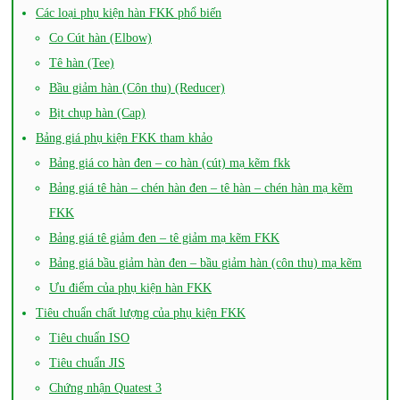
Các loại phụ kiện hàn FKK phổ biến
Co Cút hàn (Elbow)
Tê hàn (Tee)
Bầu giảm hàn (Côn thu) (Reducer)
Bịt chụp hàn (Cap)
Bảng giá phụ kiện FKK tham khảo
Bảng giá co hàn đen – co hàn (cút) mạ kẽm fkk
Bảng giá tê hàn – chén hàn đen – tê hàn – chén hàn mạ kẽm
FKK
Bảng giá tê giảm đen – tê giảm mạ kẽm FKK
Bảng giá bầu giảm hàn đen – bầu giảm hàn (côn thu) mạ kẽm
Ưu điểm của phụ kiện hàn FKK
Tiêu chuẩn chất lượng của phụ kiện FKK
Tiêu chuẩn ISO
Tiêu chuẩn JIS
Chứng nhận Quatest 3