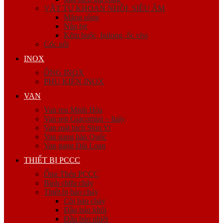
VẬT TƯ KHOAN NHỒI, SIÊU ÂM
Măng sông
Nắp bịt
Kẽm buộc, bulong, ốc viss
Cóc nối
INOX
ỐNG INOX
PHỤ KIỆN INOX
VAN
Van ren Minh Hòa
Van ren Giacomini – Italy
Van mặt bích Shin Yi
Van gang hàn Quốc
Van gang Đài Loan
THIẾT BỊ PCCC
Ống Thép PCCC
Bình chữa cháy
Thiết bị báo cháy
Còi báo cháy
Đầu báo khói
Đầu báo nhiệt