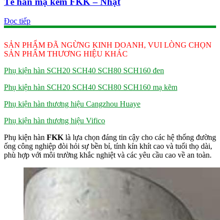
Tê hàn mạ kẽm FKK – Nhật
Đọc tiếp
SẢN PHẨM ĐÃ NGỪNG KINH DOANH, VUI LÒNG CHỌN
SẢN PHẨM THƯƠNG HIỆU KHÁC
Phụ kiện hàn SCH20 SCH40 SCH80 SCH160 đen
Phụ kiện hàn SCH20 SCH40 SCH80 SCH160 mạ kẽm
Phụ kiện hàn thương hiệu Cangzhou Huaye
Phụ kiện hàn thương hiệu Vifico
Phụ kiện hàn
FKK
là lựa chọn đáng tin cậy cho các hệ thống đường
ống công nghiệp đòi hỏi sự bền bỉ, tính kín khít cao và tuổi thọ dài,
phù hợp với môi trường khắc nghiệt và các yêu cầu cao về an toàn.