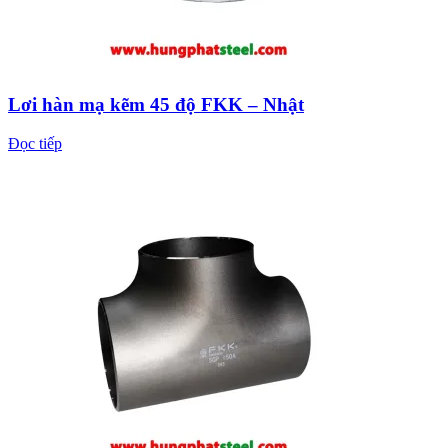
Lơi hàn mạ kẽm 45 độ FKK – Nhật
Đọc tiếp