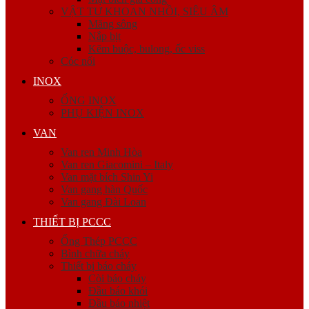
VẬT TƯ KHOAN NHỒI, SIÊU ÂM
Măng sông
Nắp bịt
Kẽm buộc, bulong, ốc viss
Cóc nối
INOX
ỐNG INOX
PHỤ KIỆN INOX
VAN
Van ren Minh Hòa
Van ren Giacomini – Italy
Van mặt bích Shin Yi
Van gang hàn Quốc
Van gang Đài Loan
THIẾT BỊ PCCC
Ống Thép PCCC
Bình chữa cháy
Thiết bị báo cháy
Còi báo cháy
Đầu báo khói
Đầu báo nhiệt