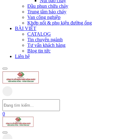
Nút báo cháy
Đầu phun chữa cháy
Trung tâm báo cháy
Van công nghiệp
Khớp nối & phụ kiện đường ống
BÀI VIẾT
CATALOG
Tin chuyên ngành
Tư vấn khách hàng
Blog tin tức
Liên hệ
0