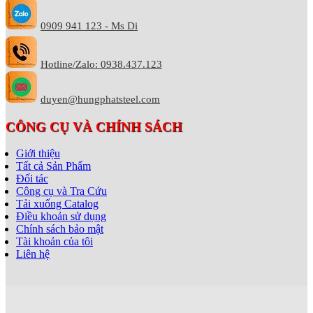
0909 941 123 - Ms Di
Hotline/Zalo: 0938.437.123
duyen@hungphatsteel.com
CÔNG CỤ VÀ CHÍNH SÁCH
Giới thiệu
Tất cả Sản Phẩm
Đối tác
Công cụ và Tra Cứu
Tải xuống Catalog
Điều khoản sử dụng
Chính sách bảo mật
Tài khoản của tôi
Liên hệ