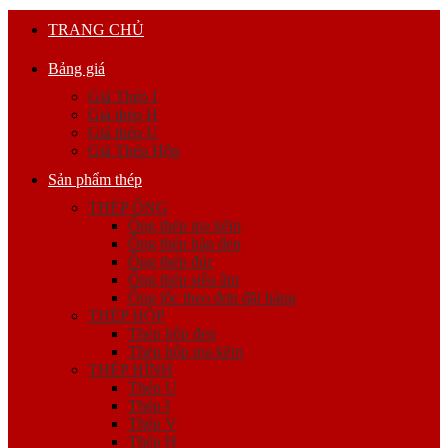
TRANG CHỦ
Bảng giá
Giá Thép I
Giá thép H
Giá thép U
Giá Thép Hộp
Sản phẩm thép
THÉP ỐNG
Ống thép mạ kẽm
Ống thép hàn đen
Ống thép đúc
Ống thép siêu âm
Ống lốc theo đơn đặt hàng
THÉP HỘP
Thép hộp đen
Thép hộp mạ kẽm
THÉP HÌNH
Thép U
Thép I
Thép V
Thép H