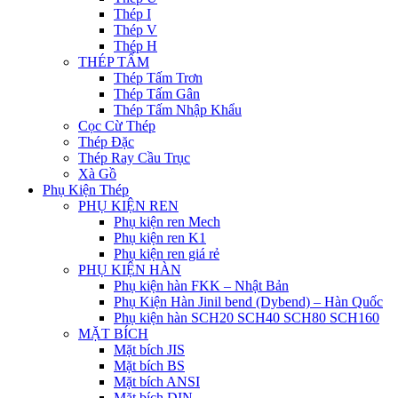
Thép I
Thép V
Thép H
THÉP TẤM
Thép Tấm Trơn
Thép Tấm Gân
Thép Tấm Nhập Khẩu
Cọc Cừ Thép
Thép Đặc
Thép Ray Cầu Trục
Xà Gồ
Phụ Kiện Thép
PHỤ KIỆN REN
Phụ kiện ren Mech
Phụ kiện ren K1
Phụ kiện ren giá rẻ
PHỤ KIỆN HÀN
Phụ kiện hàn FKK – Nhật Bản
Phụ Kiện Hàn Jinil bend (Dybend) – Hàn Quốc
Phụ kiện hàn SCH20 SCH40 SCH80 SCH160
MẶT BÍCH
Mặt bích JIS
Mặt bích BS
Mặt bích ANSI
Mặt bích DIN