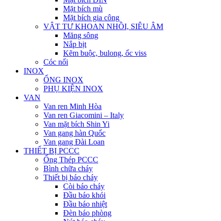
Mặt bích mù
Mặt bích gia công
VẬT TƯ KHOAN NHỒI, SIÊU ÂM
Măng sông
Nắp bịt
Kẽm buộc, bulong, ốc viss
Cóc nối
INOX
ỐNG INOX
PHỤ KIỆN INOX
VAN
Van ren Minh Hòa
Van ren Giacomini – Italy
Van mặt bích Shin Yi
Van gang hàn Quốc
Van gang Đài Loan
THIẾT BỊ PCCC
Ống Thép PCCC
Bình chữa cháy
Thiết bị báo cháy
Còi báo cháy
Đầu báo khói
Đầu báo nhiệt
Đèn báo phòng