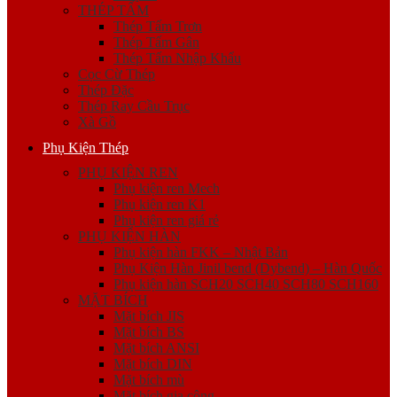
THÉP TẤM
Thép Tấm Trơn
Thép Tấm Gân
Thép Tấm Nhập Khẩu
Cọc Cừ Thép
Thép Đặc
Thép Ray Cầu Trục
Xà Gồ
Phụ Kiện Thép
PHỤ KIỆN REN
Phụ kiện ren Mech
Phụ kiện ren K1
Phụ kiện ren giá rẻ
PHỤ KIỆN HÀN
Phụ kiện hàn FKK – Nhật Bản
Phụ Kiện Hàn Jinil bend (Dybend) – Hàn Quốc
Phụ kiện hàn SCH20 SCH40 SCH80 SCH160
MẶT BÍCH
Mặt bích JIS
Mặt bích BS
Mặt bích ANSI
Mặt bích DIN
Mặt bích mù
Mặt bích gia công