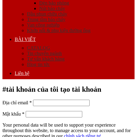
Đèn báo phòng
Nút báo cháy
Đầu phun chữa cháy
Trung tâm báo cháy
Van công nghiệp
Khớp nối & phụ kiện đường ống
BÀI VIẾT
CATALOG
Tin chuyên ngành
Tư vấn khách hàng
Blog tin tức
Liên hệ
#tài khoản của tôi
tạo tài khoản
Địa chỉ email
*
Mật khẩu
*
Your personal data will be used to support your experience
throughout this website, to manage access to your account, and for
other purposes described in our
chính sách riêng tư
.