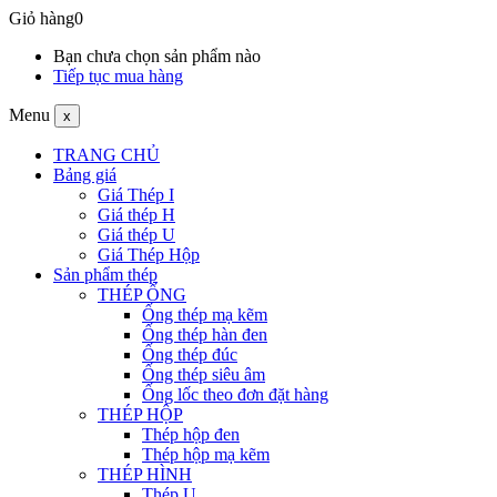
Giỏ hàng
0
Bạn chưa chọn sản phẩm nào
Tiếp tục mua hàng
Menu
x
TRANG CHỦ
Bảng giá
Giá Thép I
Giá thép H
Giá thép U
Giá Thép Hộp
Sản phẩm thép
THÉP ỐNG
Ống thép mạ kẽm
Ống thép hàn đen
Ống thép đúc
Ống thép siêu âm
Ống lốc theo đơn đặt hàng
THÉP HỘP
Thép hộp đen
Thép hộp mạ kẽm
THÉP HÌNH
Thép U