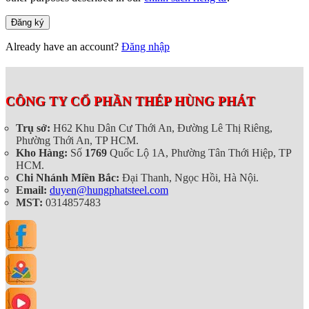
Đăng ký
Already have an account?
Đăng nhập
CÔNG TY CỔ PHẦN THÉP HÙNG PHÁT
Trụ sở:
H62 Khu Dân Cư Thới An, Đường Lê Thị Riêng,
Phường Thới An, TP HCM.
Kho Hàng:
Số
1769
Quốc Lộ 1A, Phường Tân Thới Hiệp, TP
HCM.
Chi Nhánh Miền Bắc:
Đại Thanh, Ngọc Hồi, Hà Nội.
Email:
duyen@hungphatsteel.com
MST:
0314857483