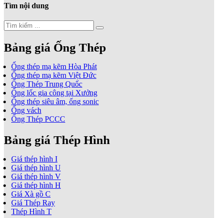
Tìm nội dung
Bảng giá Ống Thép
Ống thép mạ kẽm Hòa Phát
Ống thép mạ kẽm Việt Đức
Ống Thép Trung Quốc
Ống lốc gia công tại Xưởng
Ống thép siêu âm, ống sonic
Ống vách
Ống Thép PCCC
Bảng giá Thép Hình
Giá thép hình I
Giá thép hình U
Giá thép hình V
Giá thép hình H
Giá Xà gồ C
Giá Thép Ray
Thép Hình T