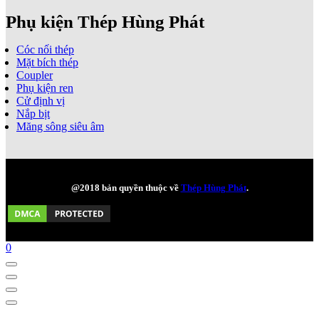
Phụ kiện Thép Hùng Phát
Cóc nối thép
Mặt bích thép
Coupler
Phụ kiện ren
Cử định vị
Nắp bịt
Măng sông siêu âm
@2018 bản quyền thuộc về
Thép Hùng Phát
.
0