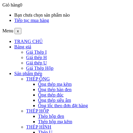
Giỏ hàng
0
Bạn chưa chọn sản phẩm nào
Tiếp tục mua hàng
Menu
x
TRANG CHỦ
Bảng giá
Giá Thép I
Giá thép H
Giá thép U
Giá Thép Hộp
Sản phẩm thép
THÉP ỐNG
Ống thép mạ kẽm
Ống thép hàn đen
Ống thép đúc
Ống thép siêu âm
Ống lốc theo đơn đặt hàng
THÉP HỘP
Thép hộp đen
Thép hộp mạ kẽm
THÉP HÌNH
Thép U