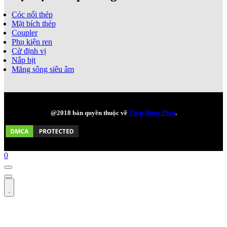
Cóc nối thép
Mặt bích thép
Coupler
Phụ kiện ren
Cử định vị
Nắp bịt
Măng sông siêu âm
@2018 bản quyền thuộc về
Thép Hùng Phát
.
0