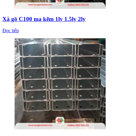
Xà gồ C100 mạ kẽm 1ly 1.5ly 2ly
Đọc tiếp