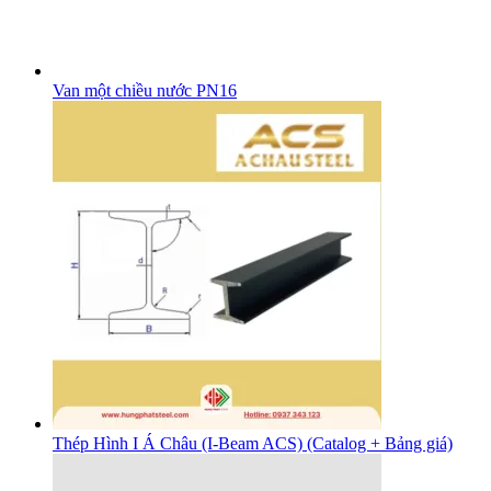
Van một chiều nước PN16
Thép Hình I Á Châu (I-Beam ACS) (Catalog + Bảng giá)