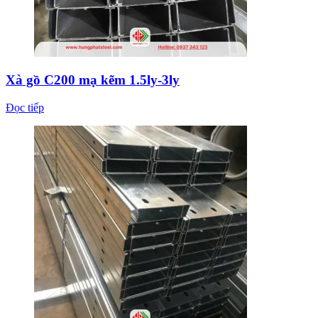
Xà gồ C200 mạ kẽm 1.5ly-3ly
Đọc tiếp