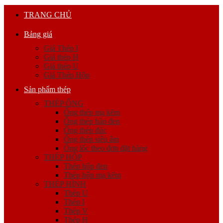
TRANG CHỦ
Bảng giá
Giá Thép I
Giá thép H
Giá thép U
Giá Thép Hộp
Sản phẩm thép
THÉP ỐNG
Ống thép mạ kẽm
Ống thép hàn đen
Ống thép đúc
Ống thép siêu âm
Ống lốc theo đơn đặt hàng
THÉP HỘP
Thép hộp đen
Thép hộp mạ kẽm
THÉP HÌNH
Thép U
Thép I
Thép V
Thép H