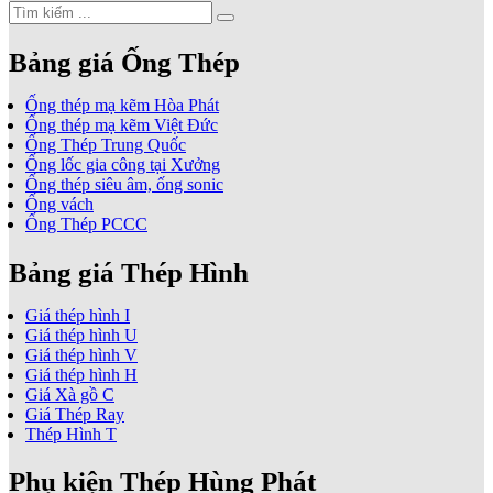
Bảng giá Ống Thép
Ống thép mạ kẽm Hòa Phát
Ống thép mạ kẽm Việt Đức
Ống Thép Trung Quốc
Ống lốc gia công tại Xưởng
Ống thép siêu âm, ống sonic
Ống vách
Ống Thép PCCC
Bảng giá Thép Hình
Giá thép hình I
Giá thép hình U
Giá thép hình V
Giá thép hình H
Giá Xà gồ C
Giá Thép Ray
Thép Hình T
Phụ kiện Thép Hùng Phát