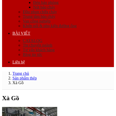
Đèn báo phòng
Nút báo cháy
Đầu phun chữa cháy
Trung tâm báo cháy
Van công nghiệp
Khớp nối & phụ kiện đường ống
BÀI VIẾT
CATALOG
Tin chuyên ngành
Tư vấn khách hàng
Blog tin tức
Liên hệ
Trang chủ
Sản phẩm thép
Xà Gồ
Xà Gồ