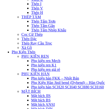
Thép I
Thép V
Thép H
THÉP TẤM
Thép Tấm Trơn
Thép Tấm Gân
Thép Tấm Nhập Khẩu
Cọc Cừ Thép
Thép Đặc
Thép Ray Cầu Trục
Xà Gồ
Phụ Kiện Thép
PHỤ KIỆN REN
Phụ kiện ren Mech
Phụ kiện ren K1
Phụ kiện ren giá rẻ
PHỤ KIỆN HÀN
Phụ kiện hàn FKK – Nhật Bản
Phụ Kiện Hàn Jinil bend (Dybend) – Hàn Quốc
Phụ kiện hàn SCH20 SCH40 SCH80 SCH160
MẶT BÍCH
Mặt bích JIS
Mặt bích BS
Mặt bích ANSI
Mặt bích DIN