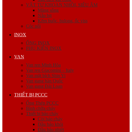
VẬT TƯ KHOAN NHỒI, SIÊU ÂM
Măng sông
Nắp bịt
Kẽm buộc, bulong, ốc viss
Cóc nối
INOX
ỐNG INOX
PHỤ KIỆN INOX
VAN
Van ren Minh Hòa
Van ren Giacomini – Italy
Van mặt bích Shin Yi
Van gang hàn Quốc
Van gang Đài Loan
THIẾT BỊ PCCC
Ống Thép PCCC
Bình chữa cháy
Thiết bị báo cháy
Còi báo cháy
Đầu báo khói
Đầu báo nhiệt