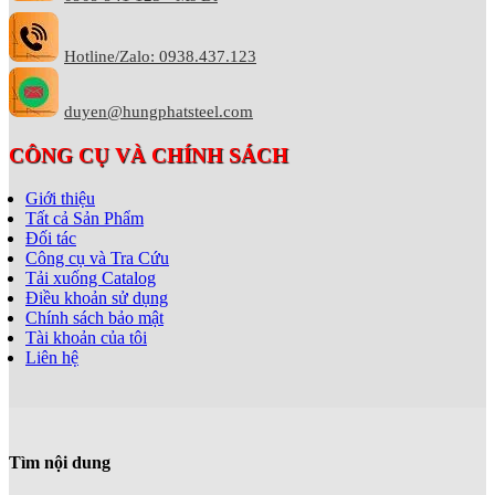
Hotline/Zalo: 0938.437.123
duyen@hungphatsteel.com
CÔNG CỤ VÀ CHÍNH SÁCH
Giới thiệu
Tất cả Sản Phẩm
Đối tác
Công cụ và Tra Cứu
Tải xuống Catalog
Điều khoản sử dụng
Chính sách bảo mật
Tài khoản của tôi
Liên hệ
Tìm nội dung