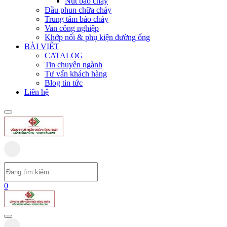
Nút báo cháy
Đầu phun chữa cháy
Trung tâm báo cháy
Van công nghiệp
Khớp nối & phụ kiện đường ống
BÀI VIẾT
CATALOG
Tin chuyên ngành
Tư vấn khách hàng
Blog tin tức
Liên hệ
0