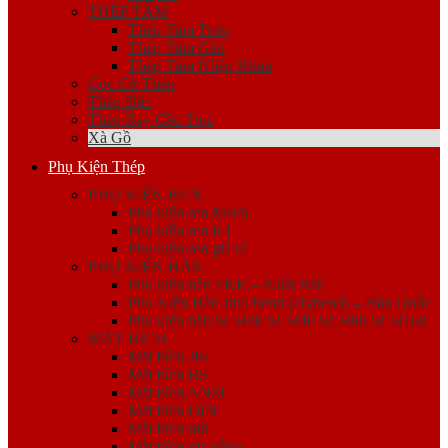
THÉP TẤM
Thép Tấm Trơn
Thép Tấm Gân
Thép Tấm Nhập Khẩu
Cọc Cừ Thép
Thép Đặc
Thép Ray Cầu Trục
Xà Gồ
Phụ Kiện Thép
PHỤ KIỆN REN
Phụ kiện ren Mech
Phụ kiện ren K1
Phụ kiện ren giá rẻ
PHỤ KIỆN HÀN
Phụ kiện hàn FKK – Nhật Bản
Phụ Kiện Hàn Jinil bend (Dybend) – Hàn Quốc
Phụ kiện hàn SCH20 SCH40 SCH80 SCH160
MẶT BÍCH
Mặt bích JIS
Mặt bích BS
Mặt bích ANSI
Mặt bích DIN
Mặt bích mù
Mặt bích gia công