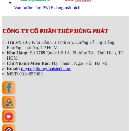
Van bướm tâm PN16 dạng mặt bích
CÔNG TY CỔ PHẦN THÉP HÙNG PHÁT
Trụ sở:
H62 Khu Dân Cư Thới An, Đường Lê Thị Riêng,
Phường Thới An, TP HCM.
Kho Hàng:
Số
1769
Quốc Lộ 1A, Phường Tân Thới Hiệp, TP
HCM.
Chi Nhánh Miền Bắc:
Đại Thanh, Ngọc Hồi, Hà Nội.
Email:
duyen@hungphatsteel.com
MST:
0314857483