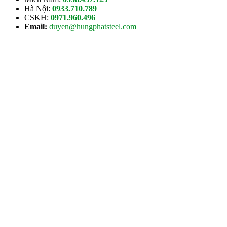
Hà Nội:
0933.710.789
CSKH:
0971.960.496
Email:
duyen@hungphatsteel.com