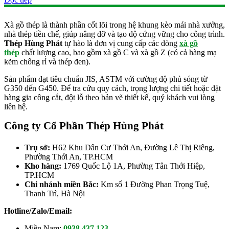
Xà gồ thép là thành phần cốt lõi trong hệ khung kèo mái nhà xưởng,
nhà thép tiền chế, giúp nâng đỡ và tạo độ cứng vững cho công trình.
Thép Hùng Phát
tự hào là đơn vị cung cấp các dòng
xà gồ
thép
chất lượng cao, bao gồm xà gồ C và xà gồ Z (có cả hàng mạ
kẽm chống rỉ và thép đen).
Sản phẩm đạt tiêu chuẩn JIS, ASTM với cường độ phủ sóng từ
G350 đến G450. Để tra cứu quy cách, trọng lượng chi tiết hoặc đặt
hàng gia công cắt, đột lỗ theo bản vẽ thiết kế, quý khách vui lòng
liên hệ.
Công ty Cổ Phần Thép Hùng Phát
Trụ sở:
H62 Khu Dân Cư Thới An, Đường Lê Thị Riêng,
Phường Thới An, TP.HCM
Kho hàng:
1769 Quốc Lộ 1A, Phường Tân Thới Hiệp,
TP.HCM
Chi nhánh miền Bắc:
Km số 1 Đường Phan Trọng Tuệ,
Thanh Trì, Hà Nội
Hotline/Zalo/Email:
Miền Nam:
0938.437.123