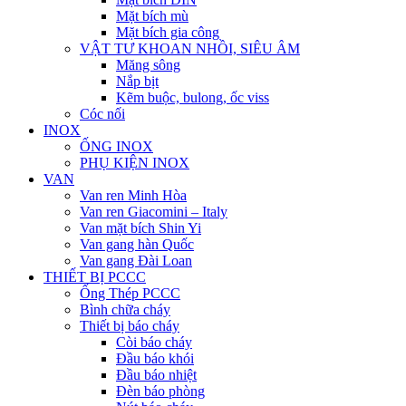
Mặt bích mù
Mặt bích gia công
VẬT TƯ KHOAN NHỒI, SIÊU ÂM
Măng sông
Nắp bịt
Kẽm buộc, bulong, ốc viss
Cóc nối
INOX
ỐNG INOX
PHỤ KIỆN INOX
VAN
Van ren Minh Hòa
Van ren Giacomini – Italy
Van mặt bích Shin Yi
Van gang hàn Quốc
Van gang Đài Loan
THIẾT BỊ PCCC
Ống Thép PCCC
Bình chữa cháy
Thiết bị báo cháy
Còi báo cháy
Đầu báo khói
Đầu báo nhiệt
Đèn báo phòng