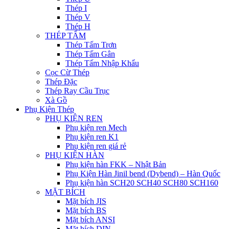
Thép I
Thép V
Thép H
THÉP TẤM
Thép Tấm Trơn
Thép Tấm Gân
Thép Tấm Nhập Khẩu
Cọc Cừ Thép
Thép Đặc
Thép Ray Cầu Trục
Xà Gồ
Phụ Kiện Thép
PHỤ KIỆN REN
Phụ kiện ren Mech
Phụ kiện ren K1
Phụ kiện ren giá rẻ
PHỤ KIỆN HÀN
Phụ kiện hàn FKK – Nhật Bản
Phụ Kiện Hàn Jinil bend (Dybend) – Hàn Quốc
Phụ kiện hàn SCH20 SCH40 SCH80 SCH160
MẶT BÍCH
Mặt bích JIS
Mặt bích BS
Mặt bích ANSI
Mặt bích DIN