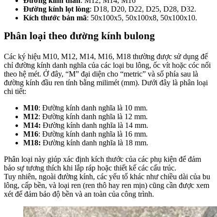
Đường kính thân
: M12, M14, M16
Đường kính lọt lòng
: D18, D20, D22, D25, D28, D32.
Kích thước bản mã
: 50x100x5, 50x100x8, 50x100x10.
Phân loại theo đường kính bulong
Các ký hiệu M10, M12, M14, M16, M18 thường được sử dụng để
chỉ đường kính danh nghĩa của các loại bu lông, ốc vít hoặc cóc nối
theo hệ mét. Ở đây, “M” đại diện cho “metric” và số phía sau là
đường kính đầu ren tính bằng milimét (mm). Dưới đây là phân loại
chi tiết:
M10
: Đường kính danh nghĩa là 10 mm.
M12
: Đường kính danh nghĩa là 12 mm.
M14
:
Đường kính danh nghĩa là 14 mm.
M16
: Đường kính danh nghĩa là 16 mm.
M18
:
Đường kính danh nghĩa là 18 mm.
Phân loại này giúp xác định kích thước của các phụ kiện để đảm
bảo sự tương thích khi lắp ráp hoặc thiết kế các cấu trúc.
Tuy nhiên, ngoài đường kính, các yếu tố khác như chiều dài của bu
lông, cấp bền, và loại ren (ren thô hay ren mịn) cũng cần được xem
xét để đảm bảo độ bền và an toàn của công trình.