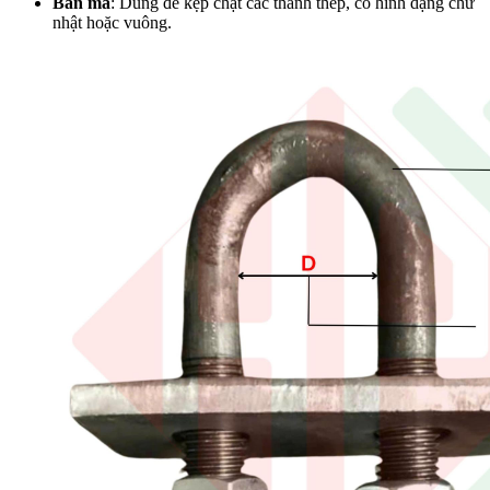
Bản mã
:
Dùng để kẹp chặt các thanh thép, có hình dạng chữ
nhật hoặc vuông.