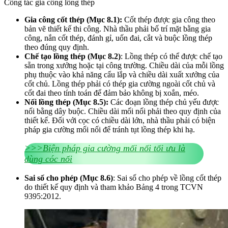
Công tác gia công lồng thép
Gia công cốt thép
(Mục 8.1):
Cốt thép được gia công theo
bản vẽ thiết kế thi công. Nhà thầu phải bố trí mặt bằng gia
công, nắn cốt thép, đánh gỉ, uốn đai, cắt và buộc lồng thép
theo đúng quy định.
Chế tạo lồng thép
(Mục 8.2)
: Lồng thép có thể được chế tạo
sẵn trong xưởng hoặc tại công trường. Chiều dài của mỗi lồng
phụ thuộc vào khả năng cẩu lắp và chiều dài xuất xưởng của
cốt chủ. Lồng thép phải có thép gia cường ngoài cốt chủ và
cốt đai theo tính toán để đảm bảo không bị xoắn, méo.
Nối lồng thép
(Mục 8.5):
Các đoạn lồng thép chủ yếu được
nối bằng dây buộc. Chiều dài mối nối phải theo quy định của
thiết kế. Đối với cọc có chiều dài lớn, nhà thầu phải có biện
pháp gia cường mối nối để tránh tụt lồng thép khi hạ.
>>>Biện pháp gia cường mối nối tối ưu là
dùng cóc nối
Sai số cho phép
(Mục 8.6)
: Sai số cho phép về lồng cốt thép
do thiết kế quy định và tham khảo Bảng 4 trong TCVN
9395:2012.