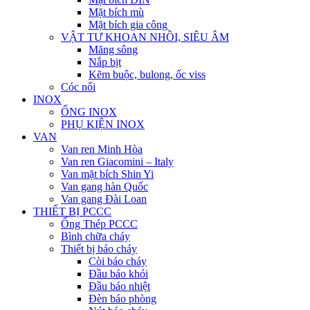
Mặt bích mù
Mặt bích gia công
VẬT TƯ KHOAN NHỒI, SIÊU ÂM
Măng sông
Nắp bịt
Kẽm buộc, bulong, ốc viss
Cóc nối
INOX
ỐNG INOX
PHỤ KIỆN INOX
VAN
Van ren Minh Hòa
Van ren Giacomini – Italy
Van mặt bích Shin Yi
Van gang hàn Quốc
Van gang Đài Loan
THIẾT BỊ PCCC
Ống Thép PCCC
Bình chữa cháy
Thiết bị báo cháy
Còi báo cháy
Đầu báo khói
Đầu báo nhiệt
Đèn báo phòng