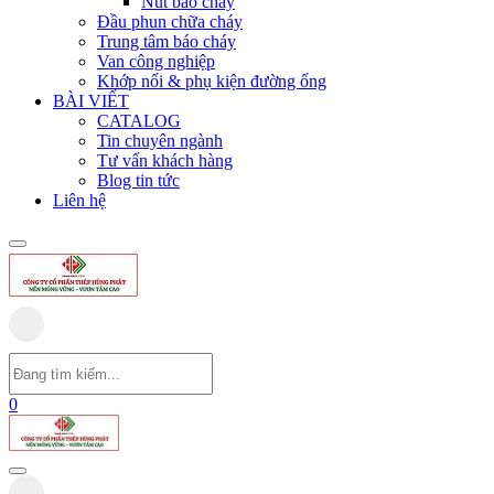
Nút báo cháy
Đầu phun chữa cháy
Trung tâm báo cháy
Van công nghiệp
Khớp nối & phụ kiện đường ống
BÀI VIẾT
CATALOG
Tin chuyên ngành
Tư vấn khách hàng
Blog tin tức
Liên hệ
0