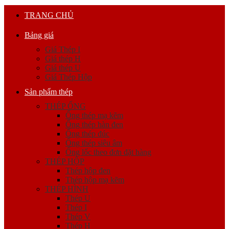
TRANG CHỦ
Bảng giá
Giá Thép I
Giá thép H
Giá thép U
Giá Thép Hộp
Sản phẩm thép
THÉP ỐNG
Ống thép mạ kẽm
Ống thép hàn đen
Ống thép đúc
Ống thép siêu âm
Ống lốc theo đơn đặt hàng
THÉP HỘP
Thép hộp đen
Thép hộp mạ kẽm
THÉP HÌNH
Thép U
Thép I
Thép V
Thép H