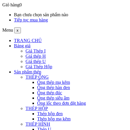
Giỏ hàng
0
Bạn chưa chọn sản phẩm nào
Tiếp tục mua hàng
Menu
x
TRANG CHỦ
Bảng giá
Giá Thép I
Giá thép H
Giá thép U
Giá Thép Hộp
Sản phẩm thép
THÉP ỐNG
Ống thép mạ kẽm
Ống thép hàn đen
Ống thép đúc
Ống thép siêu âm
Ống lốc theo đơn đặt hàng
THÉP HỘP
Thép hộp đen
Thép hộp mạ kẽm
THÉP HÌNH
Thép U