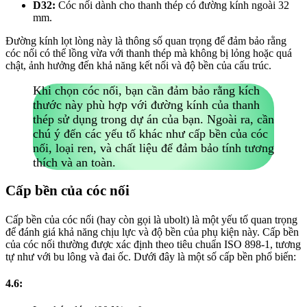
D32:
Cóc nối dành cho thanh thép có đường kính ngoài 32
mm.
Đường kính lọt lòng này là thông số quan trọng để đảm bảo rằng
cóc nối có thể lồng vừa với thanh thép mà không bị lỏng hoặc quá
chật, ảnh hưởng đến khả năng kết nối và độ bền của cấu trúc.
Khi chọn cóc nối, bạn cần đảm bảo rằng kích
thước này phù hợp với đường kính của thanh
thép sử dụng trong dự án của bạn.
Ngoài ra, cần
chú ý đến các yếu tố khác như cấp bền của cóc
nối, loại ren, và chất liệu để đảm bảo tính tương
thích và an toàn.
Cấp bền của cóc nối
Cấp bền của cóc nối (hay còn gọi là ubolt) là một yếu tố quan trọng
để đánh giá khả năng chịu lực và độ bền của phụ kiện này. Cấp bền
của cóc nối thường được xác định theo tiêu chuẩn ISO 898-1, tương
tự như với bu lông và đai ốc. Dưới đây là một số cấp bền phổ biến:
4.6: