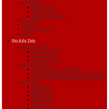
THÉP TẤM
Thép Tấm Trơn
Thép Tấm Gân
Thép Tấm Nhập Khẩu
Cọc Cừ Thép
Thép Đặc
Thép Ray Cầu Trục
Xà Gồ
Phụ Kiện Thép
PHỤ KIỆN REN
Phụ kiện ren Mech
Phụ kiện ren K1
Phụ kiện ren giá rẻ
PHỤ KIỆN HÀN
Phụ kiện hàn FKK – Nhật Bản
Phụ Kiện Hàn Jinil bend (Dybend) – Hàn Quốc
Phụ kiện hàn SCH20 SCH40 SCH80 SCH160
MẶT BÍCH
Mặt bích JIS
Mặt bích BS
Mặt bích ANSI
Mặt bích DIN
Mặt bích mù
Mặt bích gia công