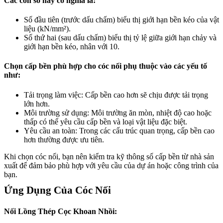
Các con số này có nghĩa là:
Số đầu tiên (trước dấu chấm) biểu thị giới hạn bền kéo của vật
liệu (kN/mm²).
Số thứ hai (sau dấu chấm) biểu thị tỷ lệ giữa giới hạn chảy và
giới hạn bền kéo, nhân với 10.
Chọn cấp bền phù hợp cho cóc nối phụ thuộc vào các yếu tố
như:
Tải trọng làm việc:
Cấp bền cao hơn sẽ chịu được tải trọng
lớn hơn.
Môi trường sử dụng:
Môi trường ăn mòn, nhiệt độ cao hoặc
thấp có thể yêu cầu cấp bền và loại vật liệu đặc biệt.
Yêu cầu an toàn:
Trong các cấu trúc quan trọng, cấp bền cao
hơn thường được ưu tiên.
Khi chọn cóc nối, bạn nên kiểm tra kỹ thông số cấp bền từ nhà sản
xuất để đảm bảo phù hợp với yêu cầu của dự án hoặc công trình của
bạn.
Ứng Dụng Của Cóc Nối
Nối Lồng Thép Cọc Khoan Nhồi: