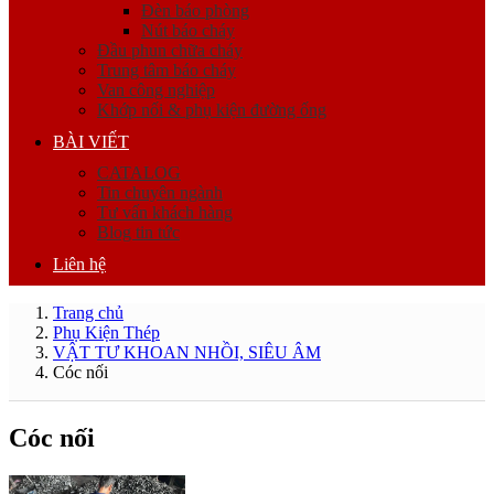
Đèn báo phòng
Nút báo cháy
Đầu phun chữa cháy
Trung tâm báo cháy
Van công nghiệp
Khớp nối & phụ kiện đường ống
BÀI VIẾT
CATALOG
Tin chuyên ngành
Tư vấn khách hàng
Blog tin tức
Liên hệ
Trang chủ
Phụ Kiện Thép
VẬT TƯ KHOAN NHỒI, SIÊU ÂM
Cóc nối
Cóc nối