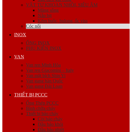
VẬT TƯ KHOAN NHỒI, SIÊU ÂM
Măng sông
Nắp bịt
Kẽm buộc, bulong, ốc viss
Cóc nối
INOX
ỐNG INOX
PHỤ KIỆN INOX
VAN
Van ren Minh Hòa
Van ren Giacomini – Italy
Van mặt bích Shin Yi
Van gang hàn Quốc
Van gang Đài Loan
THIẾT BỊ PCCC
Ống Thép PCCC
Bình chữa cháy
Thiết bị báo cháy
Còi báo cháy
Đầu báo khói
Đầu báo nhiệt