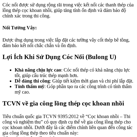
Cóc nối được sử dụng rộng rãi trong việc kết nối các thanh thép của
lồng thép cọc khoan nhồi, giúp tăng tính ốn định và đảm bảo độ
chính xác trong thi công.
Nối Tường Vây:
Được ứng dụng trong việc lắp đặt các tường vây cốt thép bê tông,
đảm bảo kết nối chắc chắn và ốn định.
Lợi Ích Khi Sử Dụng Cóc Nối (Bulong U)
Khả năng chịu lực cao
:
Cóc nối thép có khả năng chịu lực
tốt, giúp cấu trúc thép mạnh hơn.
Dễ dàng thi công
:
Giúp tiết kiệm thời gian và chi phí lắp đặt.
Tính thẩm mỹ
:
Góp phần tạo ra các công trình có tính thẩm
mỹ cao.
TCVN về gia công lồng thép cọc khoan nhồi
Tiêu chuẩn quốc gia TCVN 9395:2012 về “Cọc khoan nhồi – Thi
công và nghiệm thu” có quy định cụ thể về gia công lồng thép cho
cọc khoan nhồi. Dưới đây là các điểm chính liên quan đến công tác
gia công lồng thép theo tiêu chuẩn này: