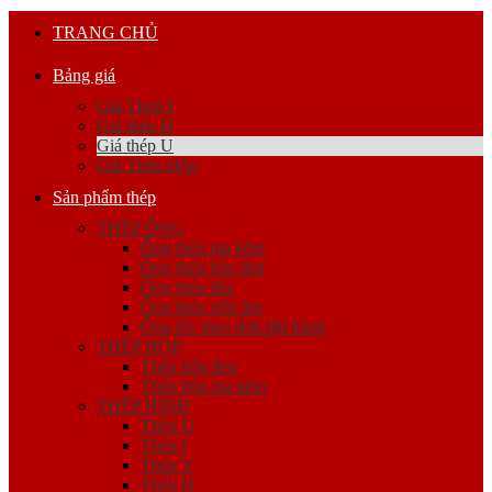
TRANG CHỦ
Bảng giá
Giá Thép I
Giá thép H
Giá thép U
Giá Thép Hộp
Sản phẩm thép
THÉP ỐNG
Ống thép mạ kẽm
Ống thép hàn đen
Ống thép đúc
Ống thép siêu âm
Ống lốc theo đơn đặt hàng
THÉP HỘP
Thép hộp đen
Thép hộp mạ kẽm
THÉP HÌNH
Thép U
Thép I
Thép V
Thép H