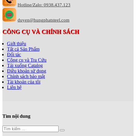
Hotline/Zalo: 0938.437.123
duyen@hungphatsteel.com
CÔNG CỤ VÀ CHÍNH SÁCH
Giới thiệu
Tất cả Sản Phẩm
Đối tác
Công cụ và Tra Cứu
Tải xuống Catalog
Điều khoản sử dụng
Chính sách bảo mật
Tài khoản của tôi
Liên hệ
Tìm nội dung