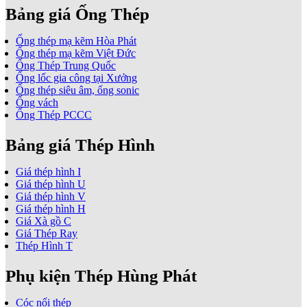
Bảng giá Ống Thép
Ống thép mạ kẽm Hòa Phát
Ống thép mạ kẽm Việt Đức
Ống Thép Trung Quốc
Ống lốc gia công tại Xưởng
Ống thép siêu âm, ống sonic
Ống vách
Ống Thép PCCC
Bảng giá Thép Hình
Giá thép hình I
Giá thép hình U
Giá thép hình V
Giá thép hình H
Giá Xà gồ C
Giá Thép Ray
Thép Hình T
Phụ kiện Thép Hùng Phát
Cóc nối thép