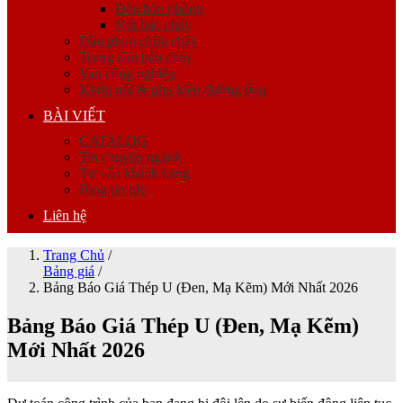
Đèn báo phòng
Nút báo cháy
Đầu phun chữa cháy
Trung tâm báo cháy
Van công nghiệp
Khớp nối & phụ kiện đường ống
BÀI VIẾT
CATALOG
Tin chuyên ngành
Tư vấn khách hàng
Blog tin tức
Liên hệ
Trang Chủ
/
Bảng giá
/
Bảng Báo Giá Thép U (Đen, Mạ Kẽm) Mới Nhất 2026
Bảng Báo Giá Thép U (Đen, Mạ Kẽm)
Mới Nhất 2026