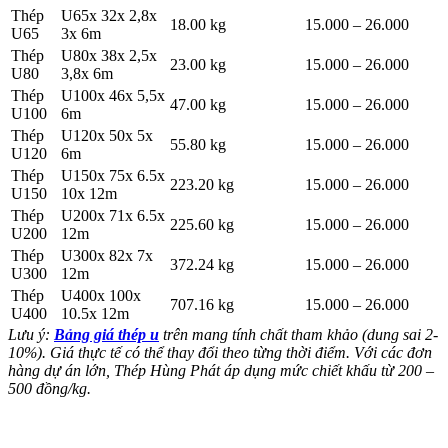
Thép
U65x 32x 2,8x
18.00 kg
15.000 – 26.000
U65
3x 6m
Thép
U80x 38x 2,5x
23.00 kg
15.000 – 26.000
U80
3,8x 6m
Thép
U100x 46x 5,5x
47.00 kg
15.000 – 26.000
U100
6m
Thép
U120x 50x 5x
55.80 kg
15.000 – 26.000
U120
6m
Thép
U150x 75x 6.5x
223.20 kg
15.000 – 26.000
U150
10x 12m
Thép
U200x 71x 6.5x
225.60 kg
15.000 – 26.000
U200
12m
Thép
U300x 82x 7x
372.24 kg
15.000 – 26.000
U300
12m
Thép
U400x 100x
707.16 kg
15.000 – 26.000
U400
10.5x 12m
Lưu ý:
Bảng giá thép u
trên mang tính chất tham khảo (dung sai 2-
10%). Giá thực tế có thể thay đổi theo từng thời điểm. Với các đơn
hàng dự án lớn, Thép Hùng Phát áp dụng mức chiết khấu từ 200 –
500 đồng/kg.