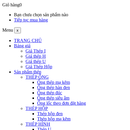
Giỏ hàng
0
Bạn chưa chọn sản phẩm nào
Tiếp tục mua hàng
Menu
x
TRANG CHỦ
Bảng giá
Giá Thép I
Giá thép H
Giá thép U
Giá Thép Hộp
Sản phẩm thép
THÉP ỐNG
Ống thép mạ kẽm
Ống thép hàn đen
Ống thép đúc
Ống thép siêu âm
Ống lốc theo đơn đặt hàng
THÉP HỘP
Thép hộp đen
Thép hộp mạ kẽm
THÉP HÌNH
Thép U