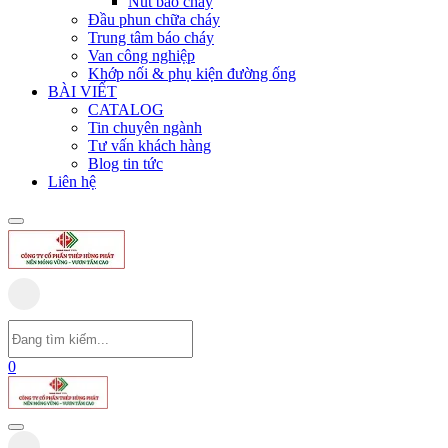
Nút báo cháy
Đầu phun chữa cháy
Trung tâm báo cháy
Van công nghiệp
Khớp nối & phụ kiện đường ống
BÀI VIẾT
CATALOG
Tin chuyên ngành
Tư vấn khách hàng
Blog tin tức
Liên hệ
0