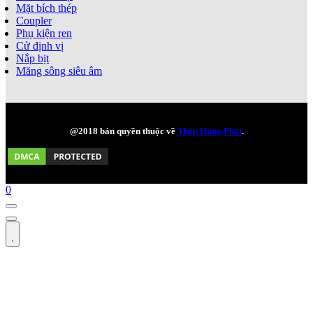
Mặt bích thép
Coupler
Phụ kiện ren
Cử định vị
Nắp bịt
Măng sông siêu âm
@2018 bản quyền thuộc về
Thép Hùng Phát
.
0