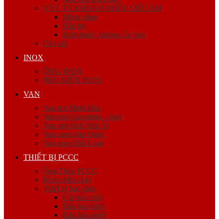
VẬT TƯ KHOAN NHỒI, SIÊU ÂM
Măng sông
Nắp bịt
Kẽm buộc, bulong, ốc viss
Cóc nối
INOX
ỐNG INOX
PHỤ KIỆN INOX
VAN
Van ren Minh Hòa
Van ren Giacomini – Italy
Van mặt bích Shin Yi
Van gang hàn Quốc
Van gang Đài Loan
THIẾT BỊ PCCC
Ống Thép PCCC
Bình chữa cháy
Thiết bị báo cháy
Còi báo cháy
Đầu báo khói
Đầu báo nhiệt