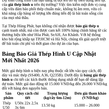
Dự toán công trình của bạn đang bị đội lên do sự biến động liên tục
của
giá thép hình u
trên thị trường? Việc tìm kiếm một đơn vị cung
cấp vừa đảm bảo phôi thép chuẩn mác, không bị âm rem, vừa có
khả năng cấp hàng số lượng lớn đúng tiến độ là bài toán sống còn
của mọi nhà thầu.
Tại Thép Hùng Phát, bạn không chỉ nhận được
báo giá thép u
cạnh tranh nhất, mà còn được cam kết 100% hàng chính hãng từ các
thương hiệu lớn như Hòa Phát, SeAH, An Khánh. Với hệ thống
kho bãi rộng khắp tại TP.HCM và Hà Nội, chúng tôi giải quyết triệt
để bài toán chi phí và thời gian cho dự án của bạn.
Bảng Báo Giá Thép Hình U Cập Nhật
Mới Nhất 2026
Mức giá thép hình u hiện nay phụ thuộc rất lớn vào quy cách, độ
dày và mác thép (SS400, A36, Q235B). Dưới đây là
bảng giá thép
hình u
chi tiết các kích thước thông dụng nhất để bạn dễ dàng lập
dự toán. Mức giá dao động từ 15.000 VNĐ/kg đến 26.000 VNĐ/kg
đối với hàng đen nguyên bản.
Sản
Quy cách chi
Trọng lượng
Đơn giá tham khảo
phẩm
tiết
(kg/cây 6m-12m)
(VNĐ/kg)
Thép
U50x 22x 2,5x
13.50 kg
15.000 – 26.000
U50
3x 6m