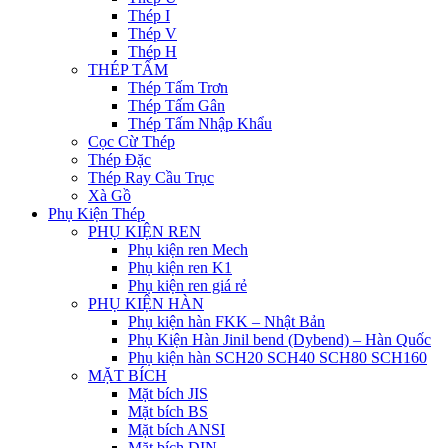
Thép I
Thép V
Thép H
THÉP TẤM
Thép Tấm Trơn
Thép Tấm Gân
Thép Tấm Nhập Khẩu
Cọc Cừ Thép
Thép Đặc
Thép Ray Cầu Trục
Xà Gồ
Phụ Kiện Thép
PHỤ KIỆN REN
Phụ kiện ren Mech
Phụ kiện ren K1
Phụ kiện ren giá rẻ
PHỤ KIỆN HÀN
Phụ kiện hàn FKK – Nhật Bản
Phụ Kiện Hàn Jinil bend (Dybend) – Hàn Quốc
Phụ kiện hàn SCH20 SCH40 SCH80 SCH160
MẶT BÍCH
Mặt bích JIS
Mặt bích BS
Mặt bích ANSI
Mặt bích DIN