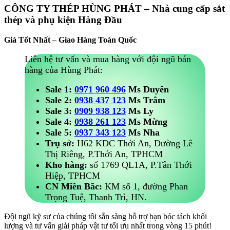
CÔNG TY THÉP HÙNG PHÁT – Nhà cung cấp sắt
thép và phụ kiện Hàng Đầu
Giá Tốt Nhất – Giao Hàng Toàn Quốc
Liên hệ tư vấn và mua hàng với đội ngũ bán
hàng của Hùng Phát:
Sale 1:
0971 960 496
Ms Duyên
Sale 2:
0938 437 123
Ms Trâm
Sale 3:
0909 938 123
Ms Ly
Sale 4:
0938 261 123
Ms Mừng
Sale 5:
0937 343 123
Ms Nha
Trụ sở:
H62 KDC Thới An, Đường Lê
Thị Riêng, P.Thới An, TPHCM
Kho hàng:
số 1769 QL1A, P.Tân Thới
Hiệp, TPHCM
CN Miền Bắc:
KM số 1, đường Phan
Trọng Tuệ, Thanh Trì, HN.
Đội ngũ kỹ sư của chúng tôi sẵn sàng hỗ trợ bạn bóc tách khối
lượng và tư vấn giải pháp vật tư tối ưu nhất trong vòng 15 phút!