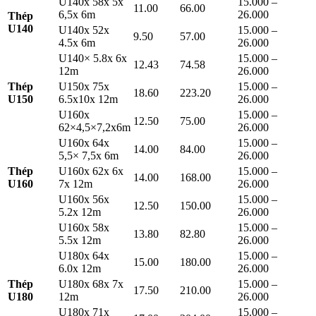
U140x 58x 5x
15.000 –
11.00
66.00
6,5x 6m
26.000
Thép
U140
U140x 52x
15.000 –
9.50
57.00
4.5x 6m
26.000
U140× 5.8x 6x
15.000 –
12.43
74.58
12m
26.000
Thép
U150x 75x
15.000 –
18.60
223.20
U150
6.5x10x 12m
26.000
U160x
15.000 –
12.50
75.00
62×4,5×7,2x6m
26.000
U160x 64x
15.000 –
14.00
84.00
5,5× 7,5x 6m
26.000
Thép
U160x 62x 6x
15.000 –
14.00
168.00
U160
7x 12m
26.000
U160x 56x
15.000 –
12.50
150.00
5.2x 12m
26.000
U160x 58x
15.000 –
13.80
82.80
5.5x 12m
26.000
U180x 64x
15.000 –
15.00
180.00
6.0x 12m
26.000
Thép
U180x 68x 7x
15.000 –
17.50
210.00
U180
12m
26.000
U180x 71x
15.000 –