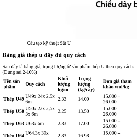
Cấu tạo kỹ thuật Sắt U
Bảng giá thép u đầy đủ quy cách
Sau đây là bảng giá, trọng lượng từ sản phẩm thép U theo quy cách:
(Dung sai 2-10%)
Khối
Trọng
Tên sản
Đơn giá tham
Quy cách
lượng
lượng
phẩm
khảo vnd/kg
kg/m
(kg/cây)
U49x 24x 2.5x
15.000 –
Thép U49
2.33
14.00
6m
26.000
U50x 22x 2,5x
15.000 –
Thép U50
2.25
13.50
3x 6m
26.000
15.000 –
Thép U63
U63x 6m
2.83
17.00
26.000
U64.3x 30x
15.000 –
Thép U64
2.83
16.98