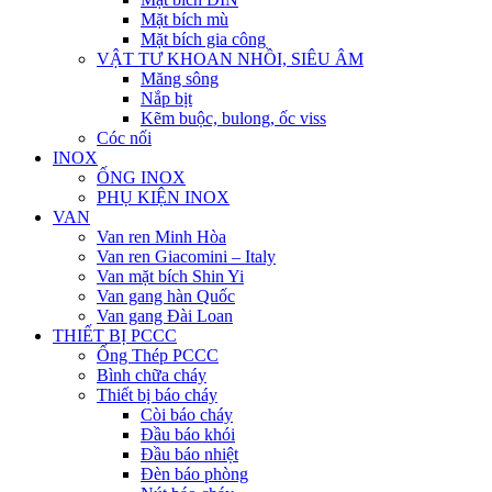
Mặt bích mù
Mặt bích gia công
VẬT TƯ KHOAN NHỒI, SIÊU ÂM
Măng sông
Nắp bịt
Kẽm buộc, bulong, ốc viss
Cóc nối
INOX
ỐNG INOX
PHỤ KIỆN INOX
VAN
Van ren Minh Hòa
Van ren Giacomini – Italy
Van mặt bích Shin Yi
Van gang hàn Quốc
Van gang Đài Loan
THIẾT BỊ PCCC
Ống Thép PCCC
Bình chữa cháy
Thiết bị báo cháy
Còi báo cháy
Đầu báo khói
Đầu báo nhiệt
Đèn báo phòng