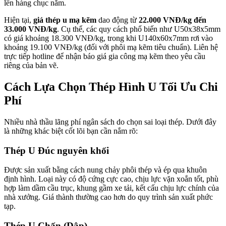
lên hàng chục năm.
Hiện tại,
giá thép u mạ kẽm
dao động từ
22.000 VNĐ/kg đến
33.000 VNĐ/kg
. Cụ thể, các quy cách phổ biến như U50x38x5mm
có giá khoảng 18.300 VNĐ/kg, trong khi U140x60x7mm rơi vào
khoảng 19.100 VNĐ/kg (đối với phôi mạ kẽm tiêu chuẩn). Liên hệ
trực tiếp hotline để nhận báo giá gia công mạ kẽm theo yêu cầu
riêng của bản vẽ.
Cách Lựa Chọn Thép Hình U Tối Ưu Chi
Phí
Nhiều nhà thầu lãng phí ngân sách do chọn sai loại thép. Dưới đây
là những khác biệt cốt lõi bạn cần nắm rõ:
Thép U Đúc nguyên khối
Được sản xuất bằng cách nung chảy phôi thép và ép qua khuôn
định hình. Loại này có độ cứng cực cao, chịu lực vặn xoắn tốt, phù
hợp làm dầm cầu trục, khung gầm xe tải, kết cấu chịu lực chính của
nhà xưởng. Giá thành thường cao hơn do quy trình sản xuất phức
tạp.
Thép U Chấn (Dập)