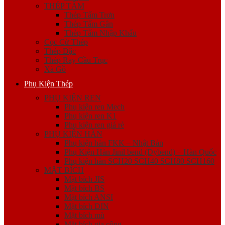
THÉP TẤM
Thép Tấm Trơn
Thép Tấm Gân
Thép Tấm Nhập Khẩu
Cọc Cừ Thép
Thép Đặc
Thép Ray Cầu Trục
Xà Gồ
Phụ Kiện Thép
PHỤ KIỆN REN
Phụ kiện ren Mech
Phụ kiện ren K1
Phụ kiện ren giá rẻ
PHỤ KIỆN HÀN
Phụ kiện hàn FKK – Nhật Bản
Phụ Kiện Hàn Jinil bend (Dybend) – Hàn Quốc
Phụ kiện hàn SCH20 SCH40 SCH80 SCH160
MẶT BÍCH
Mặt bích JIS
Mặt bích BS
Mặt bích ANSI
Mặt bích DIN
Mặt bích mù
Mặt bích gia công