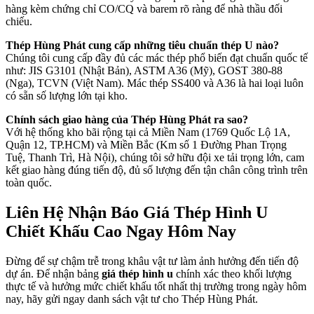
hàng kèm chứng chỉ CO/CQ và barem rõ ràng để nhà thầu đối
chiếu.
Thép Hùng Phát cung cấp những tiêu chuẩn thép U nào?
Chúng tôi cung cấp đầy đủ các mác thép phổ biến đạt chuẩn quốc tế
như: JIS G3101 (Nhật Bản), ASTM A36 (Mỹ), GOST 380-88
(Nga), TCVN (Việt Nam). Mác thép SS400 và A36 là hai loại luôn
có sẵn số lượng lớn tại kho.
Chính sách giao hàng của Thép Hùng Phát ra sao?
Với hệ thống kho bãi rộng tại cả Miền Nam (1769 Quốc Lộ 1A,
Quận 12, TP.HCM) và Miền Bắc (Km số 1 Đường Phan Trọng
Tuệ, Thanh Trì, Hà Nội), chúng tôi sở hữu đội xe tải trọng lớn, cam
kết giao hàng đúng tiến độ, đủ số lượng đến tận chân công trình trên
toàn quốc.
Liên Hệ Nhận Báo Giá Thép Hình U
Chiết Khấu Cao Ngay Hôm Nay
Đừng để sự chậm trễ trong khâu vật tư làm ảnh hưởng đến tiến độ
dự án. Để nhận bảng
giá thép hình u
chính xác theo khối lượng
thực tế và hưởng mức chiết khấu tốt nhất thị trường trong ngày hôm
nay, hãy gửi ngay danh sách vật tư cho Thép Hùng Phát.