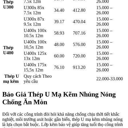
7.5x 12m
26.000
Thép
U300
U300x 85x
15.000 –
34.40
412.80
7.5x 12m
26.000
U300x 87x
15.000 –
39.17
470.04
9.5x 12m
26.000
U400x 100x
15.000 –
58.93
707.16
10.5x 12m
26.000
U400x 100x
15.000 –
48.00
576.00
10,5x 12m
26.000
Thép
U400
U400x 125x
15.000 –
60.00
720.00
13x 12m
26.000
U400x 175x
15.000 –
76.10
913.20
15,5x 12m
26.000
Thép U
Quy cách Theo
22.000-33.000
mạ kẽm
yêu cầu
Báo Giá Thép U Mạ Kẽm Nhúng Nóng
Chống Ăn Mòn
Đối với các công trình đòi hỏi khả năng chống chịu thời tiết khắc
nghiệt, môi trường axit hoặc gần biển, thép U mạ kẽm nhúng nóng
là lựa chọn bắt buộc. Lớp kẽm bảo vệ giúp tăng tuổi thọ công trình