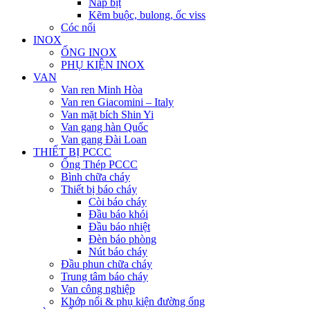
Nắp bịt
Kẽm buộc, bulong, ốc viss
Cóc nối
INOX
ỐNG INOX
PHỤ KIỆN INOX
VAN
Van ren Minh Hòa
Van ren Giacomini – Italy
Van mặt bích Shin Yi
Van gang hàn Quốc
Van gang Đài Loan
THIẾT BỊ PCCC
Ống Thép PCCC
Bình chữa cháy
Thiết bị báo cháy
Còi báo cháy
Đầu báo khói
Đầu báo nhiệt
Đèn báo phòng
Nút báo cháy
Đầu phun chữa cháy
Trung tâm báo cháy
Van công nghiệp
Khớp nối & phụ kiện đường ống