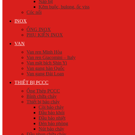
Nắp bịt
Kẽm buộc, bulong, ốc viss
Cóc nối
INOX
ỐNG INOX
PHỤ KIỆN INOX
VAN
Van ren Minh Hòa
Van ren Giacomini – Italy
Van mặt bích Shin Yi
Van gang hàn Quốc
Van gang Đài Loan
THIẾT BỊ PCCC
Ống Thép PCCC
Bình chữa cháy
Thiết bị báo cháy
Còi báo cháy
Đầu báo khói
Đầu báo nhiệt
Đèn báo phòng
Nút báo cháy
Đầu phun chữa cháy