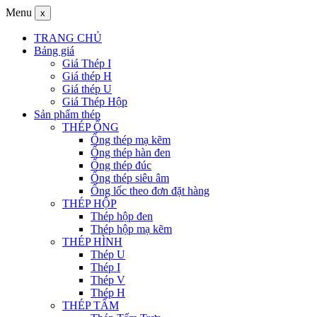
Menu
x
TRANG CHỦ
Bảng giá
Giá Thép I
Giá thép H
Giá thép U
Giá Thép Hộp
Sản phẩm thép
THÉP ỐNG
Ống thép mạ kẽm
Ống thép hàn đen
Ống thép đúc
Ống thép siêu âm
Ống lốc theo đơn đặt hàng
THÉP HỘP
Thép hộp đen
Thép hộp mạ kẽm
THÉP HÌNH
Thép U
Thép I
Thép V
Thép H
THÉP TẤM