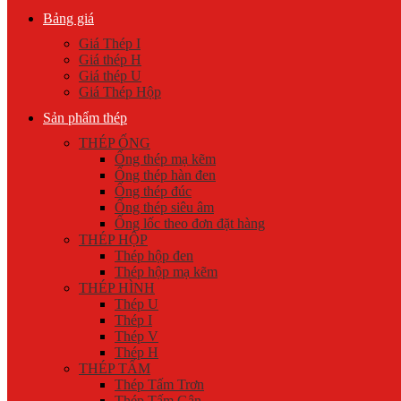
Bảng giá
Giá Thép I
Giá thép H
Giá thép U
Giá Thép Hộp
Sản phẩm thép
THÉP ỐNG
Ống thép mạ kẽm
Ống thép hàn đen
Ống thép đúc
Ống thép siêu âm
Ống lốc theo đơn đặt hàng
THÉP HỘP
Thép hộp đen
Thép hộp mạ kẽm
THÉP HÌNH
Thép U
Thép I
Thép V
Thép H
THÉP TẤM
Thép Tấm Trơn
Thép Tấm Gân