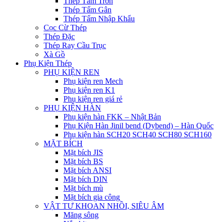
Thép Tấm Trơn
Thép Tấm Gân
Thép Tấm Nhập Khẩu
Cọc Cừ Thép
Thép Đặc
Thép Ray Cầu Trục
Xà Gồ
Phụ Kiện Thép
PHỤ KIỆN REN
Phụ kiện ren Mech
Phụ kiện ren K1
Phụ kiện ren giá rẻ
PHỤ KIỆN HÀN
Phụ kiện hàn FKK – Nhật Bản
Phụ Kiện Hàn Jinil bend (Dybend) – Hàn Quốc
Phụ kiện hàn SCH20 SCH40 SCH80 SCH160
MẶT BÍCH
Mặt bích JIS
Mặt bích BS
Mặt bích ANSI
Mặt bích DIN
Mặt bích mù
Mặt bích gia công
VẬT TƯ KHOAN NHỒI, SIÊU ÂM
Măng sông