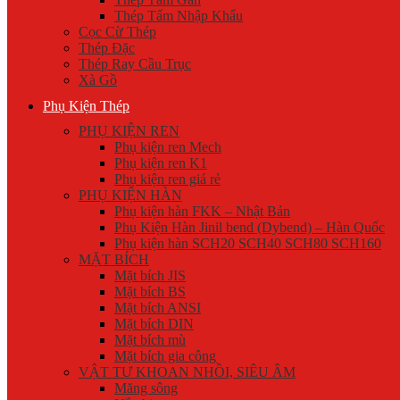
Thép Tấm Nhập Khẩu
Cọc Cừ Thép
Thép Đặc
Thép Ray Cầu Trục
Xà Gồ
Phụ Kiện Thép
PHỤ KIỆN REN
Phụ kiện ren Mech
Phụ kiện ren K1
Phụ kiện ren giá rẻ
PHỤ KIỆN HÀN
Phụ kiện hàn FKK – Nhật Bản
Phụ Kiện Hàn Jinil bend (Dybend) – Hàn Quốc
Phụ kiện hàn SCH20 SCH40 SCH80 SCH160
MẶT BÍCH
Mặt bích JIS
Mặt bích BS
Mặt bích ANSI
Mặt bích DIN
Mặt bích mù
Mặt bích gia công
VẬT TƯ KHOAN NHỒI, SIÊU ÂM
Măng sông