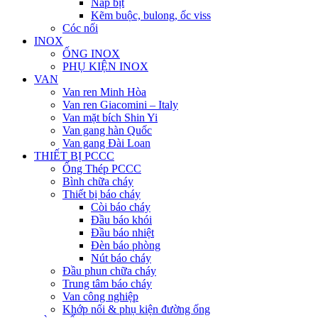
Nắp bịt
Kẽm buộc, bulong, ốc viss
Cóc nối
INOX
ỐNG INOX
PHỤ KIỆN INOX
VAN
Van ren Minh Hòa
Van ren Giacomini – Italy
Van mặt bích Shin Yi
Van gang hàn Quốc
Van gang Đài Loan
THIẾT BỊ PCCC
Ống Thép PCCC
Bình chữa cháy
Thiết bị báo cháy
Còi báo cháy
Đầu báo khói
Đầu báo nhiệt
Đèn báo phòng
Nút báo cháy
Đầu phun chữa cháy
Trung tâm báo cháy
Van công nghiệp
Khớp nối & phụ kiện đường ống