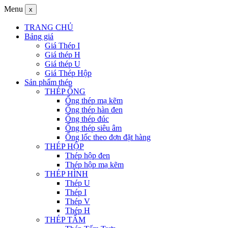
Menu
x
TRANG CHỦ
Bảng giá
Giá Thép I
Giá thép H
Giá thép U
Giá Thép Hộp
Sản phẩm thép
THÉP ỐNG
Ống thép mạ kẽm
Ống thép hàn đen
Ống thép đúc
Ống thép siêu âm
Ống lốc theo đơn đặt hàng
THÉP HỘP
Thép hộp đen
Thép hộp mạ kẽm
THÉP HÌNH
Thép U
Thép I
Thép V
Thép H
THÉP TẤM