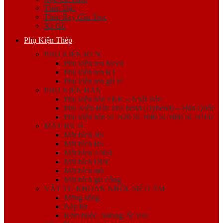
Thép Đặc
Thép Ray Cầu Trục
Xà Gồ
Phụ Kiện Thép
PHỤ KIỆN REN
Phụ kiện ren Mech
Phụ kiện ren K1
Phụ kiện ren giá rẻ
PHỤ KIỆN HÀN
Phụ kiện hàn FKK – Nhật Bản
Phụ Kiện Hàn Jinil bend (Dybend) – Hàn Quốc
Phụ kiện hàn SCH20 SCH40 SCH80 SCH160
MẶT BÍCH
Mặt bích JIS
Mặt bích BS
Mặt bích ANSI
Mặt bích DIN
Mặt bích mù
Mặt bích gia công
VẬT TƯ KHOAN NHỒI, SIÊU ÂM
Măng sông
Nắp bịt
Kẽm buộc, bulong, ốc viss