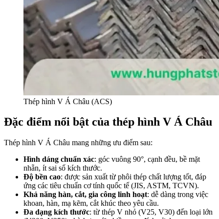
Thép hình V Á Châu (ACS)
Đặc điểm nổi bật của thép hình V Á Châu
Thép hình V Á Châu mang những ưu điểm sau:
Hình dáng chuẩn xác
: góc vuông 90°, cạnh đều, bề mặt
nhẵn, ít sai số kích thước.
Độ bền cao
: được sản xuất từ phôi thép chất lượng tốt, đáp
ứng các tiêu chuẩn cơ tính quốc tế (JIS, ASTM, TCVN).
Khả năng hàn, cắt, gia công linh hoạt
: dễ dàng trong việc
khoan, hàn, mạ kẽm, cắt khúc theo yêu cầu.
Đa dạng kích thước
: từ thép V nhỏ (V25, V30) đến loại lớn