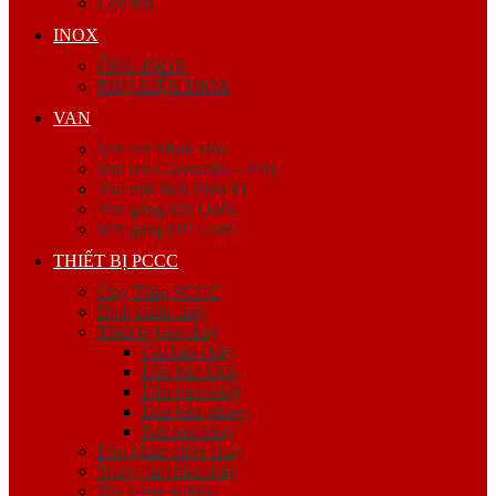
Cóc nối
INOX
ỐNG INOX
PHỤ KIỆN INOX
VAN
Van ren Minh Hòa
Van ren Giacomini – Italy
Van mặt bích Shin Yi
Van gang hàn Quốc
Van gang Đài Loan
THIẾT BỊ PCCC
Ống Thép PCCC
Bình chữa cháy
Thiết bị báo cháy
Còi báo cháy
Đầu báo khói
Đầu báo nhiệt
Đèn báo phòng
Nút báo cháy
Đầu phun chữa cháy
Trung tâm báo cháy
Van công nghiệp