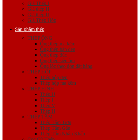
Giá Thép I
Giá thép H
Giá thép U
Giá Thép Hộp
Sản phẩm thép
THÉP ỐNG
Ống thép mạ kẽm
Ống thép hàn đen
Ống thép đúc
Ống thép siêu âm
Ống lốc theo đơn đặt hàng
THÉP HỘP
Thép hộp đen
Thép hộp mạ kẽm
THÉP HÌNH
Thép U
Thép I
Thép V
Thép H
THÉP TẤM
Thép Tấm Trơn
Thép Tấm Gân
Thép Tấm Nhập Khẩu
Cọc Cừ Thép