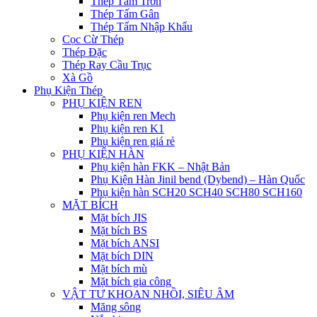
Thép Tấm Trơn
Thép Tấm Gân
Thép Tấm Nhập Khẩu
Cọc Cừ Thép
Thép Đặc
Thép Ray Cầu Trục
Xà Gồ
Phụ Kiện Thép
PHỤ KIỆN REN
Phụ kiện ren Mech
Phụ kiện ren K1
Phụ kiện ren giá rẻ
PHỤ KIỆN HÀN
Phụ kiện hàn FKK – Nhật Bản
Phụ Kiện Hàn Jinil bend (Dybend) – Hàn Quốc
Phụ kiện hàn SCH20 SCH40 SCH80 SCH160
MẶT BÍCH
Mặt bích JIS
Mặt bích BS
Mặt bích ANSI
Mặt bích DIN
Mặt bích mù
Mặt bích gia công
VẬT TƯ KHOAN NHỒI, SIÊU ÂM
Măng sông