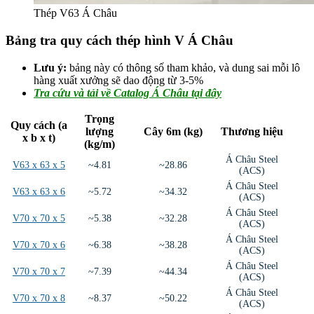
Thép V63 Á Châu
Bảng tra quy cách thép hình V Á Châu
Lưu ý:
bảng này có thông số tham khảo, và dung sai mỗi lô
hàng xuất xưởng sẽ dao động từ 3-5%
Tra cứu và tải về Catalog Á Châu tại đây
Trọng
Quy cách (a
lượng
Cây 6m (kg)
Thương hiệu
x b x t)
(kg/m)
Á Châu Steel
V63 x 63 x 5
~4.81
~28.86
(ACS)
Á Châu Steel
V63 x 63 x 6
~5.72
~34.32
(ACS)
Á Châu Steel
V70 x 70 x 5
~5.38
~32.28
(ACS)
Á Châu Steel
V70 x 70 x 6
~6.38
~38.28
(ACS)
Á Châu Steel
V70 x 70 x 7
~7.39
~44.34
(ACS)
Á Châu Steel
V70 x 70 x 8
~8.37
~50.22
(ACS)