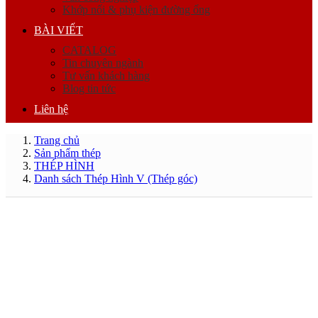
Khớp nối & phụ kiện đường ống
BÀI VIẾT
CATALOG
Tin chuyên ngành
Tư vấn khách hàng
Blog tin tức
Liên hệ
Trang chủ
Sản phẩm thép
THÉP HÌNH
Danh sách Thép Hình V (Thép góc)