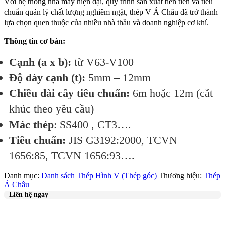
Với hệ thống nhà máy hiện đại, quy trình sản xuất tiên tiến và tiêu
chuẩn quản lý chất lượng nghiêm ngặt, thép V Á Châu đã trở thành
lựa chọn quen thuộc của nhiều nhà thầu và doanh nghiệp cơ khí.
Thông tin cơ bản:
Cạnh (a x b):
từ V63-V100
Độ dày cạnh (t):
5mm – 12mm
Chiều dài cây tiêu chuẩn:
6m hoặc 12m (cắt
khúc theo yêu cầu)
Mác thép
: SS400 , CT3….
Tiêu chuẩn:
JIS G3192:2000, TCVN
1656:85, TCVN 1656:93….
Danh mục:
Danh sách Thép Hình V (Thép góc)
Thương hiệu:
Thép
Á Châu
Liên hệ ngay