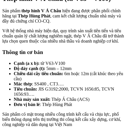
Sản phẩm
thép hình V Á Châu
hiện đang được phân phối chính
hãng tại
Thép Hùng Phát
, cam kết chất lượng chuẩn nhà máy và
đầy đủ chứng chỉ CO-CQ.
Với hệ thống nhà máy hiện đại, quy trình sản xuất tiên tiến và tiêu
chuẩn quản lý chất lượng nghiêm ngặt, thép V Á Châu đã trở thành
lựa chọn quen thuộc của nhiều nhà thầu và doanh nghiệp cơ khí.
Thông tin cơ bản
Cạnh (a x b):
từ V63-V100
Độ dày cạnh (t):
5mm – 12mm
Chiều dài cây tiêu chuẩn:
6m hoặc 12m (cắt khúc theo yêu
cầu)
Mác thép
: SS400 , CT3….
Tiêu chuẩn:
JIS G3192:2000, TCVN 1656:85, TCVN
1656:93….
Nhà máy sản xuất:
Thép Á Châu (ACS)
Đơn vị bán lẻ
: Thép Hùng Phát
Sản phẩm có mặt trong nhiều công trình kết cấu và chịu lực, phổ
biến thông dụng trên thị trường thi công kết cấu xây dựng, cơ khí,
công nghiệp và dân dụng tại Việt Nam