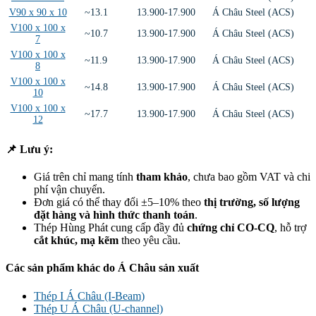
V90 x 90 x 10
~13.1
13.900-17.900
Á Châu Steel (ACS)
V100 x 100 x
~10.7
13.900-17.900
Á Châu Steel (ACS)
7
V100 x 100 x
~11.9
13.900-17.900
Á Châu Steel (ACS)
8
V100 x 100 x
~14.8
13.900-17.900
Á Châu Steel (ACS)
10
V100 x 100 x
~17.7
13.900-17.900
Á Châu Steel (ACS)
12
📌 Lưu ý:
Giá trên chỉ mang tính
tham khảo
, chưa bao gồm VAT và chi
phí vận chuyển.
Đơn giá có thể thay đổi ±5–10% theo
thị trường, số lượng
đặt hàng và hình thức thanh toán
.
Thép Hùng Phát cung cấp đầy đủ
chứng chỉ CO-CQ
, hỗ trợ
cắt khúc, mạ kẽm
theo yêu cầu.
Các sản phẩm khác do Á Châu sản xuất
Thép I Á Châu (I-Beam)
Thép U Á Châu (U-channel)