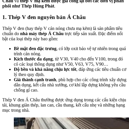
Châu
và
thép V mạ kẽm được gia công lại bởi các đơn vị phân
phối như Thép Hùng Phát
.
1. Thép V đen nguyên bản Á Châu
Thép V đen (hay thép V cán nóng chưa mạ kẽm) là sản phẩm tiêu
chuẩn do
nhà máy thép Á Châu
trực tiếp sản xuất. Đặc điểm nổi
bật của loại thép này bao gồm:
Bề mặt đen đặc trưng
, có lớp oxit bảo vệ tự nhiên trong quá
trình cán nóng.
Kích thước đa dạng
, từ V30, V40 cho đến V100, trong đó
có các loại thông dụng như V50, V63, V75, V90…
Độ bền và khả năng chịu lực tốt
, đáp ứng các tiêu chuẩn cơ
lý theo quy định.
Giá thành cạnh tranh
, phù hợp cho các công trình xây dựng
dân dụng, kết cấu nhà xưởng, cơ khí lắp dựng không yêu cầu
chống gỉ cao.
Thép V đen Á Châu thường được ứng dụng trong các cấu kiện chịu
tải, khung giàn thép, lan can, cầu thang, kết cấu nhẹ và những hạng
mục trong nhà.