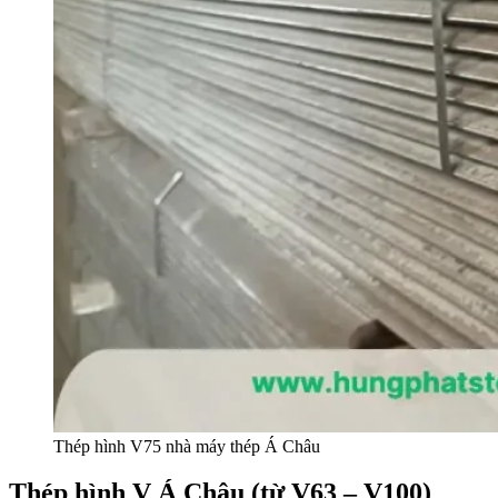
Thép hình V75 nhà máy thép Á Châu
Thép hình V Á Châu (từ V63 – V100)