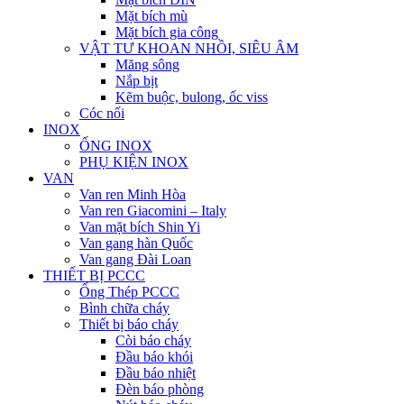
Mặt bích mù
Mặt bích gia công
VẬT TƯ KHOAN NHỒI, SIÊU ÂM
Măng sông
Nắp bịt
Kẽm buộc, bulong, ốc viss
Cóc nối
INOX
ỐNG INOX
PHỤ KIỆN INOX
VAN
Van ren Minh Hòa
Van ren Giacomini – Italy
Van mặt bích Shin Yi
Van gang hàn Quốc
Van gang Đài Loan
THIẾT BỊ PCCC
Ống Thép PCCC
Bình chữa cháy
Thiết bị báo cháy
Còi báo cháy
Đầu báo khói
Đầu báo nhiệt
Đèn báo phòng