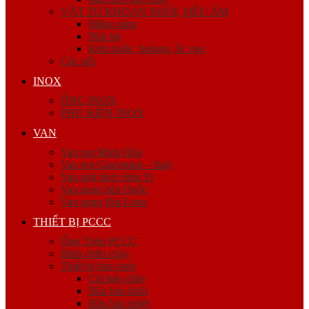
VẬT TƯ KHOAN NHỒI, SIÊU ÂM
Măng sông
Nắp bịt
Kẽm buộc, bulong, ốc viss
Cóc nối
INOX
ỐNG INOX
PHỤ KIỆN INOX
VAN
Van ren Minh Hòa
Van ren Giacomini – Italy
Van mặt bích Shin Yi
Van gang hàn Quốc
Van gang Đài Loan
THIẾT BỊ PCCC
Ống Thép PCCC
Bình chữa cháy
Thiết bị báo cháy
Còi báo cháy
Đầu báo khói
Đầu báo nhiệt