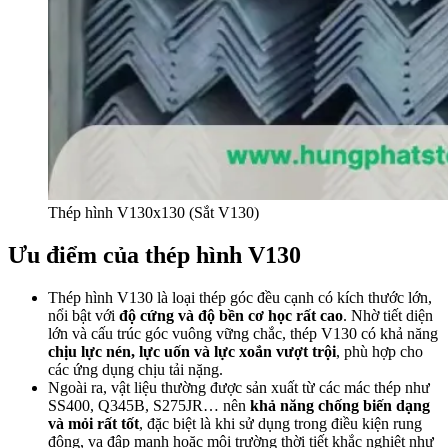
Thép hình V130x130 (Sắt V130)
Ưu điểm của thép hình V130
Thép hình V130 là loại thép góc đều cạnh có kích thước lớn,
nổi bật với
độ cứng và độ bền cơ học rất cao
. Nhờ tiết diện
lớn và cấu trúc góc vuông vững chắc, thép V130 có khả năng
chịu lực nén, lực uốn và lực xoắn vượt trội
, phù hợp cho
các ứng dụng chịu tải nặng.
Ngoài ra, vật liệu thường được sản xuất từ các mác thép như
SS400, Q345B, S275JR… nên
khả năng chống biến dạng
và mỏi rất tốt
, đặc biệt là khi sử dụng trong điều kiện rung
động, va đập mạnh hoặc môi trường thời tiết khắc nghiệt như