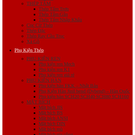
THÉP TẤM
Thép Tấm Trơn
Thép Tấm Gân
Thép Tấm Nhập Khẩu
Cọc Cừ Thép
Thép Đặc
Thép Ray Cầu Trục
Xà Gồ
Phụ Kiện Thép
PHỤ KIỆN REN
Phụ kiện ren Mech
Phụ kiện ren K1
Phụ kiện ren giá rẻ
PHỤ KIỆN HÀN
Phụ kiện hàn FKK – Nhật Bản
Phụ Kiện Hàn Jinil bend (Dybend) – Hàn Quốc
Phụ kiện hàn SCH20 SCH40 SCH80 SCH160
MẶT BÍCH
Mặt bích JIS
Mặt bích BS
Mặt bích ANSI
Mặt bích DIN
Mặt bích mù
Mặt bích gia công