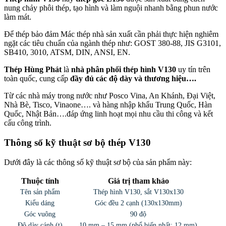
nung chảy phôi thép, tạo hình và làm nguội nhanh bằng phun nước
làm mát.
Để thép bảo đảm Mác thép nhà sản xuất cần phải thực hiện nghiêm
ngặt các tiêu chuẩn của ngành thép như: GOST 380-88, JIS G3101,
SB410, 3010, ATSM, DIN, ANSI, EN.
Thép Hùng Phát
là
nhà phân phối thép hình V130
uy tín trên
toàn quốc, cung cấp
đầy đủ các độ dày và thương hiệu….
Từ các nhà máy trong nước như Posco Vina, An Khánh, Đại Việt,
Nhà Bè, Tisco, Vinaone…. và hàng nhập khẩu Trung Quốc, Hàn
Quốc, Nhật Bản….đáp ứng linh hoạt mọi nhu cầu thi công và kết
cấu công trình.
Thông số kỹ thuật sơ bộ thép V130
Dưới đây là các thông số kỹ thuật sơ bộ của sản phẩm này:
Thuộc tính
Giá trị tham khảo
Tên sản phẩm
Thép hình V130, sắt V130x130
Kiểu dáng
Góc đều 2 cạnh (130x130mm)
Góc vuông
90 độ
Độ dày cánh (t)
10 mm – 15 mm (phổ biến nhất: 12 mm)