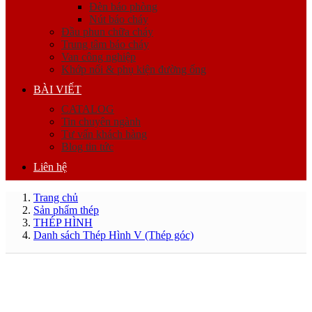
Đèn báo phòng
Nút báo cháy
Đầu phun chữa cháy
Trung tâm báo cháy
Van công nghiệp
Khớp nối & phụ kiện đường ống
BÀI VIẾT
CATALOG
Tin chuyên ngành
Tư vấn khách hàng
Blog tin tức
Liên hệ
Trang chủ
Sản phẩm thép
THÉP HÌNH
Danh sách Thép Hình V (Thép góc)