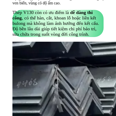
ven biển, vùng có độ ẩm cao.
Thép V130 còn có ưu điểm là
dễ dàng thi
công
, có thể hàn, cắt, khoan lỗ hoặc liên kết
bulong mà không làm ảnh hưởng đến kết cấu.
Độ bền lâu dài giúp tiết kiệm chi phí bảo trì,
sửa chữa trong suốt vòng đời công trình.