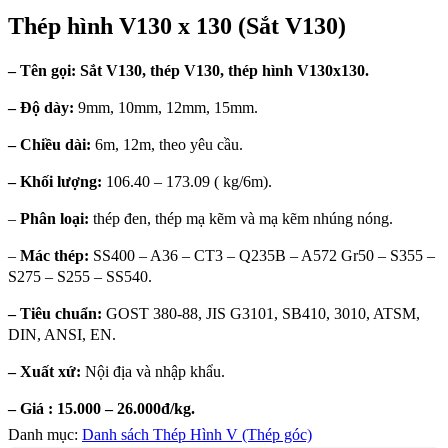
Thép hình V130 x 130 (Sắt V130)
– Tên gọi: Sắt V130, thép V130, thép hình V130x130.
– Độ dày:
9mm, 10mm, 12mm, 15mm.
– Chiều dài:
6m, 12m, theo yêu cầu.
– Khối lượng:
106.40 – 173.09 ( kg/6m).
–
Phân loại:
thép đen, thép mạ kẽm và mạ kẽm nhúng nóng.
–
Mác thép:
SS400 – A36 – CT3 – Q235B – A572 Gr50 – S355 –
S275 – S255 – SS540.
– Tiêu chuẩn:
GOST 380-88, JIS G3101, SB410, 3010, ATSM,
DIN, ANSI, EN.
– Xuất xứ:
Nội địa và nhập khẩu.
– Giá : 15.000 – 26.000đ/kg.
Danh mục:
Danh sách Thép Hình V (Thép góc)