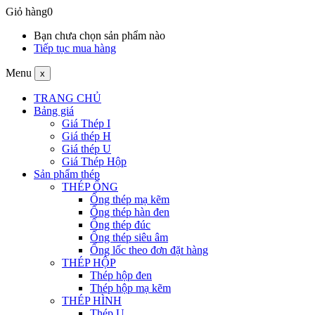
Giỏ hàng
0
Bạn chưa chọn sản phẩm nào
Tiếp tục mua hàng
Menu
x
TRANG CHỦ
Bảng giá
Giá Thép I
Giá thép H
Giá thép U
Giá Thép Hộp
Sản phẩm thép
THÉP ỐNG
Ống thép mạ kẽm
Ống thép hàn đen
Ống thép đúc
Ống thép siêu âm
Ống lốc theo đơn đặt hàng
THÉP HỘP
Thép hộp đen
Thép hộp mạ kẽm
THÉP HÌNH
Thép U