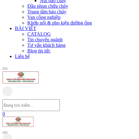
Nút báo cháy
Đầu phun chữa cháy
Trung tâm báo cháy
Van công nghiệp
Khớp nối & phụ kiện đường ống
BÀI VIẾT
CATALOG
Tin chuyên ngành
Tư vấn khách hàng
Blog tin tức
Liên hệ
0