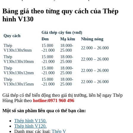
Bảng giá theo từng quy cách của Thép
hình V130
Giá thép cây 6m (vnđ)
Quy cách
Đen
Mạ kẽm
Nhúng nóng
Thép
15.000
18.000-
22.000 – 26.000
V130x130x9mm
-21.000
25.000
Thép
15.000
18.000-
22.000 – 26.000
V130x130x10mm
-21.000
25.000
Thép
15.000
18.000-
22.000 – 26.000
V130x130x12mm
-21.000
25.000
Thép
15.000
18.000-
22.000 – 26.000
V130x130x15mm
-21.000
25.000
Giá thép có thể biến động theo giá thị trường, liên hệ ngay Thép
Hùng Phát theo
hotline:0971 960 496
Một số sản phầm liên qua có thể bạn cần:
Thép hình V150.
Thép hình V120.
Danh mục các loại:
Thép V