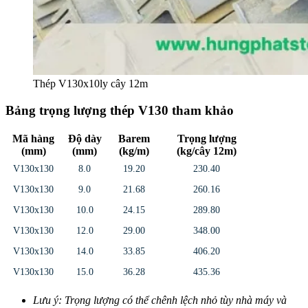
Thép V130x10ly cây 12m
Bảng trọng lượng thép V130 tham khảo
Mã hàng
Độ dày
Barem
Trọng lượng
(mm)
(mm)
(kg/m)
(kg/cây 12m)
V130x130
8.0
19.20
230.40
V130x130
9.0
21.68
260.16
V130x130
10.0
24.15
289.80
V130x130
12.0
29.00
348.00
V130x130
14.0
33.85
406.20
V130x130
15.0
36.28
435.36
Lưu ý: Trọng lượng có thể chênh lệch nhỏ tùy nhà máy và