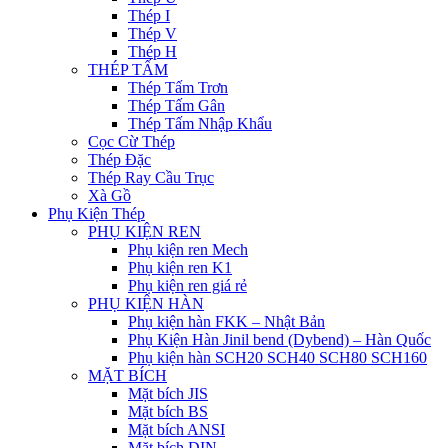
Thép I
Thép V
Thép H
THÉP TẤM
Thép Tấm Trơn
Thép Tấm Gân
Thép Tấm Nhập Khẩu
Cọc Cừ Thép
Thép Đặc
Thép Ray Cầu Trục
Xà Gồ
Phụ Kiện Thép
PHỤ KIỆN REN
Phụ kiện ren Mech
Phụ kiện ren K1
Phụ kiện ren giá rẻ
PHỤ KIỆN HÀN
Phụ kiện hàn FKK – Nhật Bản
Phụ Kiện Hàn Jinil bend (Dybend) – Hàn Quốc
Phụ kiện hàn SCH20 SCH40 SCH80 SCH160
MẶT BÍCH
Mặt bích JIS
Mặt bích BS
Mặt bích ANSI
Mặt bích DIN