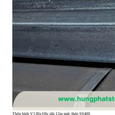
Thép hình V130x10ly dài 12m mác thép SS400