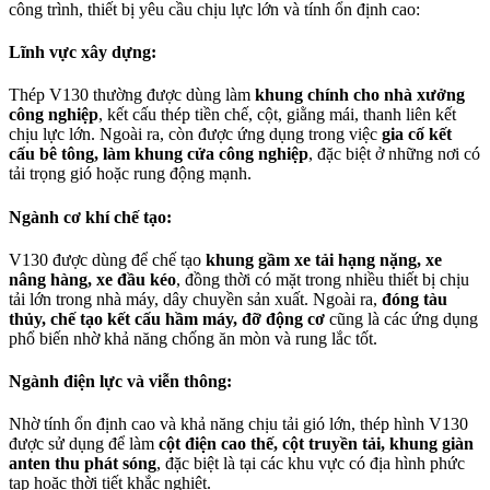
công trình, thiết bị yêu cầu chịu lực lớn và tính ổn định cao:
Lĩnh vực xây dựng:
Thép V130 thường được dùng làm
khung chính cho nhà xưởng
công nghiệp
, kết cấu thép tiền chế, cột, giằng mái, thanh liên kết
chịu lực lớn. Ngoài ra, còn được ứng dụng trong việc
gia cố kết
cấu bê tông, làm khung cửa công nghiệp
, đặc biệt ở những nơi có
tải trọng gió hoặc rung động mạnh.
Ngành cơ khí chế tạo:
V130 được dùng để chế tạo
khung gầm xe tải hạng nặng, xe
nâng hàng, xe đầu kéo
, đồng thời có mặt trong nhiều thiết bị chịu
tải lớn trong nhà máy, dây chuyền sản xuất. Ngoài ra,
đóng tàu
thủy, chế tạo kết cấu hầm máy, đỡ động cơ
cũng là các ứng dụng
phổ biến nhờ khả năng chống ăn mòn và rung lắc tốt.
Ngành điện lực và viễn thông:
Nhờ tính ổn định cao và khả năng chịu tải gió lớn, thép hình V130
được sử dụng để làm
cột điện cao thế, cột truyền tải, khung giàn
anten thu phát sóng
, đặc biệt là tại các khu vực có địa hình phức
tạp hoặc thời tiết khắc nghiệt.