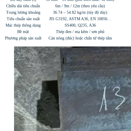
Chiều dài tiêu chuẩn
6m / 9m / 12m (theo yêu cầu)
Trọng lượng khoảng
36.74 – 54.82 kg/m (tùy độ dày)
Tiêu chuẩn sản xuất
JIS G3192, ASTM A36, EN 10056…
Mác thép thông dụng
SS400, Q235, A36
Bề mặt
Thép đen / mạ kẽm / sơn phủ
Phương pháp sản xuất
Cán nóng (đúc) hoặc chấn từ thép tấm