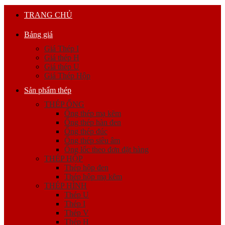
TRANG CHỦ
Bảng giá
Giá Thép I
Giá thép H
Giá thép U
Giá Thép Hộp
Sản phẩm thép
THÉP ỐNG
Ống thép mạ kẽm
Ống thép hàn đen
Ống thép đúc
Ống thép siêu âm
Ống lốc theo đơn đặt hàng
THÉP HỘP
Thép hộp đen
Thép hộp mạ kẽm
THÉP HÌNH
Thép U
Thép I
Thép V
Thép H