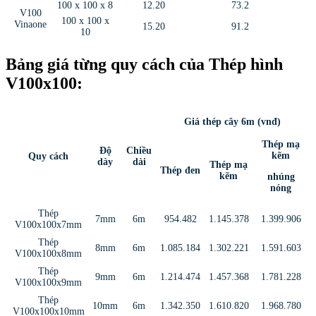
100 x 100 x 8
12.20
73.2
V100
100 x 100 x
Vinaone
15.20
91.2
10
Bảng giá từng quy cách của Thép hình
V100x100:
Giá thép cây 6m (vnđ)
Thép mạ
Độ
Chiều
kẽm
Quy cách
dày
dài
Thép mạ
Thép đen
kẽm
nhúng
nóng
Thép
7mm
6m
954.482
1.145.378
1.399.906
V100x100x7mm
Thép
8mm
6m
1.085.184
1.302.221
1.591.603
V100x100x8mm
Thép
9mm
6m
1.214.474
1.457.368
1.781.228
V100x100x9mm
Thép
10mm
6m
1.342.350
1.610.820
1.968.780
V100x100x10mm