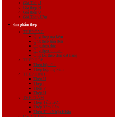
Giá Thép I
Giá thép H
Giá thép U
Giá Thép Hộp
Sản phẩm thép
THÉP ỐNG
Ống thép mạ kẽm
Ống thép hàn đen
Ống thép đúc
Ống thép siêu âm
Ống lốc theo đơn đặt hàng
THÉP HỘP
Thép hộp đen
Thép hộp mạ kẽm
THÉP HÌNH
Thép U
Thép I
Thép V
Thép H
THÉP TẤM
Thép Tấm Trơn
Thép Tấm Gân
Thép Tấm Nhập Khẩu
Cọc Cừ Thép