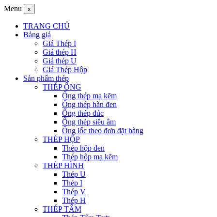
Menu
x
TRANG CHỦ
Bảng giá
Giá Thép I
Giá thép H
Giá thép U
Giá Thép Hộp
Sản phẩm thép
THÉP ỐNG
Ống thép mạ kẽm
Ống thép hàn đen
Ống thép đúc
Ống thép siêu âm
Ống lốc theo đơn đặt hàng
THÉP HỘP
Thép hộp đen
Thép hộp mạ kẽm
THÉP HÌNH
Thép U
Thép I
Thép V
Thép H
THÉP TẤM