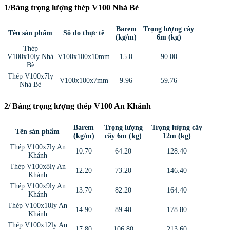
1/Bảng trọng lượng thép V100 Nhà Bè
Barem
Trọng lượng cây
Tên sản phẩm
Số đo thực tế
(kg/m)
6m (kg)
Thép
V100x10ly Nhà
V100x100x10mm
15.0
90.00
Bè
Thép V100x7ly
V100x100x7mm
9.96
59.76
Nhà Bè
2/ Bảng trọng lượng thép V100 An Khánh
Barem
Trọng lượng
Trọng lượng cây
Tên sản phẩm
(kg/m)
cây 6m (kg)
12m (kg)
Thép V100x7ly An
10.70
64.20
128.40
Khánh
Thép V100x8ly An
12.20
73.20
146.40
Khánh
Thép V100x9ly An
13.70
82.20
164.40
Khánh
Thép V100x10ly An
14.90
89.40
178.80
Khánh
Thép V100x12ly An
17.80
106.80
213.60