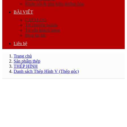
Khớp nối & phụ kiện đường ống
BÀI VIẾT
CATALOG
Tin chuyên ngành
Tư vấn khách hàng
Blog tin tức
Liên hệ
Trang chủ
Sản phẩm thép
THÉP HÌNH
Danh sách Thép Hình V (Thép góc)