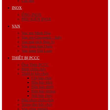
Cóc nối
INOX
ỐNG INOX
PHỤ KIỆN INOX
VAN
Van ren Minh Hòa
Van ren Giacomini – Italy
Van mặt bích Shin Yi
Van gang hàn Quốc
Van gang Đài Loan
THIẾT BỊ PCCC
Ống Thép PCCC
Bình chữa cháy
Thiết bị báo cháy
Còi báo cháy
Đầu báo khói
Đầu báo nhiệt
Đèn báo phòng
Nút báo cháy
Đầu phun chữa cháy
Trung tâm báo cháy
Van công nghiệp