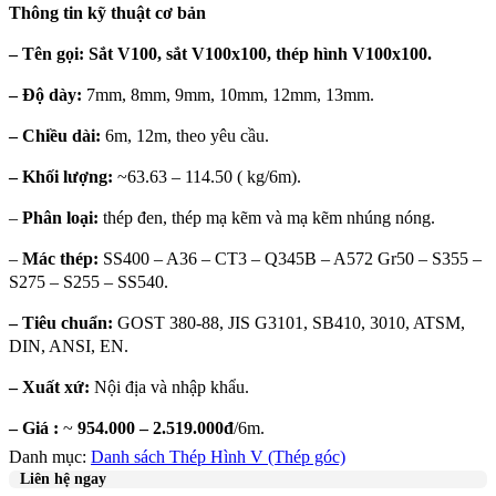
Thông tin kỹ thuật cơ bản
– Tên gọi: Sắt V100, sắt V100x100, thép hình V100x100.
– Độ dày:
7mm, 8mm, 9mm, 10mm, 12mm, 13mm.
– Chiều dài:
6m, 12m, theo yêu cầu.
– Khối lượng:
~63.63 – 114.50 ( kg/6m).
–
Phân loại:
thép đen, thép mạ kẽm và mạ kẽm nhúng nóng.
–
Mác thép:
SS400 – A36 – CT3 – Q345B – A572 Gr50 – S355 –
S275 – S255 – SS540.
– Tiêu chuẩn:
GOST 380-88, JIS G3101, SB410, 3010, ATSM,
DIN, ANSI, EN.
– Xuất xứ:
Nội địa và nhập khẩu.
– Giá :
~
954.000 – 2.519.000đ
/6m.
Danh mục:
Danh sách Thép Hình V (Thép góc)
Liên hệ ngay