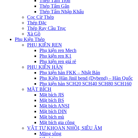
Thép Tấm Trơn
Thép Tấm Gân
Thép Tấm Nhập Khẩu
Cọc Cừ Thép
Thép Đặc
Thép Ray Cầu Trục
Xà Gồ
Phụ Kiện Thép
PHỤ KIỆN REN
Phụ kiện ren Mech
Phụ kiện ren K1
Phụ kiện ren giá rẻ
PHỤ KIỆN HÀN
Phụ kiện hàn FKK – Nhật Bản
Phụ Kiện Hàn Jinil bend (Dybend) – Hàn Quốc
Phụ kiện hàn SCH20 SCH40 SCH80 SCH160
MẶT BÍCH
Mặt bích JIS
Mặt bích BS
Mặt bích ANSI
Mặt bích DIN
Mặt bích mù
Mặt bích gia công
VẬT TƯ KHOAN NHỒI, SIÊU ÂM
Măng sông