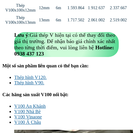
Thép
12mm
6m
1.593.864
1.912.637
2.337.667
V100x100x12mm
Thép
13mm
6m
1.717.502
2.061.002
2.519.002
V100x100x13mm
Lưu ý
:Giá thép V hiện tại có thể thay đổi theo
giá thị trường. Để nhận báo giá chính xác nhất
theo từng thời điểm, vui lòng liên hệ
Hotline:
0938 437 123
Một số sản phầm liên quan có thể bạn cần:
Thép hình V120.
Thép hình V90
.
Các hãng sản xuất V100 nổi bật:
V100 An Khánh
V100 Nhà Bè
V100 Vinaone
V100 Á Châu