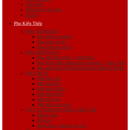
Thép Đặc
Thép Ray Cầu Trục
Xà Gồ
Phụ Kiện Thép
PHỤ KIỆN REN
Phụ kiện ren Mech
Phụ kiện ren K1
Phụ kiện ren giá rẻ
PHỤ KIỆN HÀN
Phụ kiện hàn FKK – Nhật Bản
Phụ Kiện Hàn Jinil bend (Dybend) – Hàn Quốc
Phụ kiện hàn SCH20 SCH40 SCH80 SCH160
MẶT BÍCH
Mặt bích JIS
Mặt bích BS
Mặt bích ANSI
Mặt bích DIN
Mặt bích mù
Mặt bích gia công
VẬT TƯ KHOAN NHỒI, SIÊU ÂM
Măng sông
Nắp bịt
Kẽm buộc, bulong, ốc viss