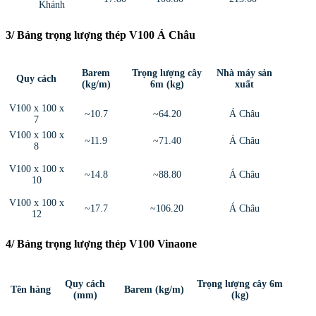
Khánh
3/ Bảng trọng lượng thép V100 Á Châu
Barem
Trọng lượng cây
Nhà máy sản
Quy cách
(kg/m)
6m (kg)
xuất
V100 x 100 x
~10.7
~64.20
Á Châu
7
V100 x 100 x
~11.9
~71.40
Á Châu
8
V100 x 100 x
~14.8
~88.80
Á Châu
10
V100 x 100 x
~17.7
~106.20
Á Châu
12
4/ Bảng trọng lượng thép V100 Vinaone
Quy cách
Trọng lượng cây 6m
Tên hàng
Barem (kg/m)
(mm)
(kg)