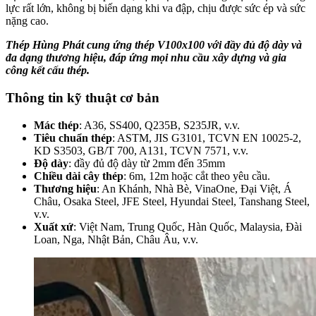
lực rất lớn, không bị biến dạng khi va đập, chịu được sức ép và sức
nặng cao.
Thép Hùng Phát cung ứng thép V100x100 với đầy đủ độ dày và
đa dạng thương hiệu, đáp ứng mọi nhu cầu xây dựng và gia
công kết cấu thép.
Thông tin kỹ thuật cơ bản
Mác thép
: A36, SS400, Q235B, S235JR, v.v.
Tiêu chuẩn thép
: ASTM, JIS G3101, TCVN EN 10025-2,
KD S3503, GB/T 700, A131, TCVN 7571, v.v.
Độ dày
: đầy đủ độ dày từ 2mm đến 35mm
Chiều dài cây thép
: 6m, 12m hoặc cắt theo yêu cầu.
Thương hiệu
: An Khánh, Nhà Bè, VinaOne, Đại Việt, Á
Châu, Osaka Steel, JFE Steel, Hyundai Steel, Tanshang Steel,
v.v.
Xuất xứ
: Việt Nam, Trung Quốc, Hàn Quốc, Malaysia, Đài
Loan, Nga, Nhật Bản, Châu Âu, v.v.