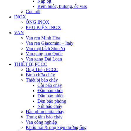
Nắp bịt
Kẽm buộc, bulong, ốc viss
Cóc nối
INOX
ỐNG INOX
PHỤ KIỆN INOX
VAN
Van ren Minh Hòa
Van ren Giacomini – Italy
Van mặt bích Shin Yi
Van gang hàn Quốc
Van gang Đài Loan
THIẾT BỊ PCCC
Ống Thép PCCC
Bình chữa cháy
Thiết bị báo cháy
Còi báo cháy
Đầu báo khói
Đầu báo nhiệt
Đèn báo phòng
Nút báo cháy
Đầu phun chữa cháy
Trung tâm báo cháy
Van công nghiệp
Khớp nối & phụ kiện đường ống