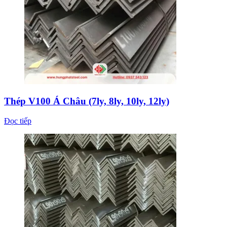
Thép V100 Á Châu (7ly, 8ly, 10ly, 12ly)
Đọc tiếp