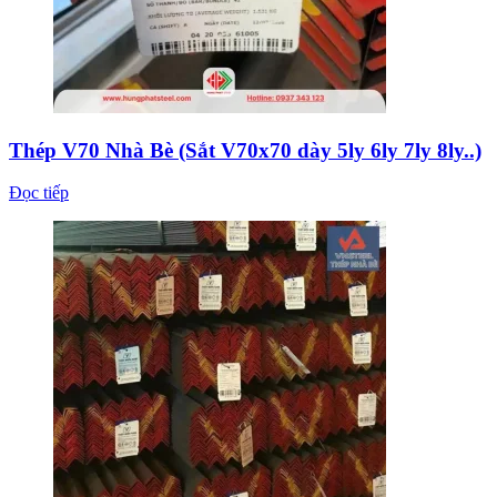
Thép V70 Nhà Bè (Sắt V70x70 dày 5ly 6ly 7ly 8ly..)
Đọc tiếp