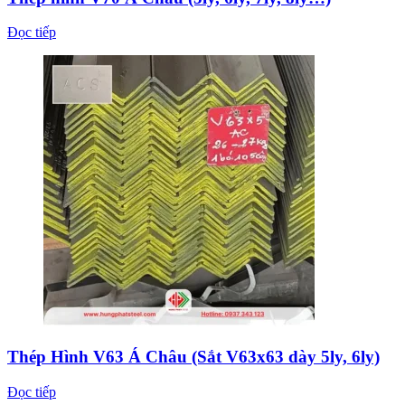
Đọc tiếp
Thép Hình V63 Á Châu (Sắt V63x63 dày 5ly, 6ly)
Đọc tiếp