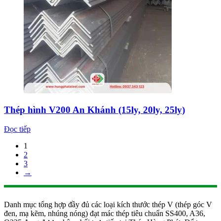
Thép hình V200 An Khánh (15ly, 20ly, 25ly)
Đọc tiếp
1
2
3
→
Danh mục tổng hợp đầy đủ các loại kích thước thép V (thép góc V
đen, mạ kẽm, nhúng nóng) đạt mác thép tiêu chuẩn SS400, A36,