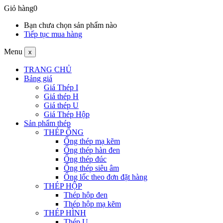
Giỏ hàng
0
Bạn chưa chọn sản phẩm nào
Tiếp tục mua hàng
Menu
x
TRANG CHỦ
Bảng giá
Giá Thép I
Giá thép H
Giá thép U
Giá Thép Hộp
Sản phẩm thép
THÉP ỐNG
Ống thép mạ kẽm
Ống thép hàn đen
Ống thép đúc
Ống thép siêu âm
Ống lốc theo đơn đặt hàng
THÉP HỘP
Thép hộp đen
Thép hộp mạ kẽm
THÉP HÌNH
Thép U