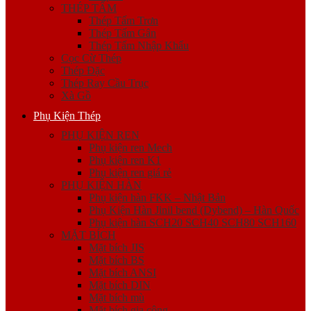
THÉP TẤM
Thép Tấm Trơn
Thép Tấm Gân
Thép Tấm Nhập Khẩu
Cọc Cừ Thép
Thép Đặc
Thép Ray Cầu Trục
Xà Gồ
Phụ Kiện Thép
PHỤ KIỆN REN
Phụ kiện ren Mech
Phụ kiện ren K1
Phụ kiện ren giá rẻ
PHỤ KIỆN HÀN
Phụ kiện hàn FKK – Nhật Bản
Phụ Kiện Hàn Jinil bend (Dybend) – Hàn Quốc
Phụ kiện hàn SCH20 SCH40 SCH80 SCH160
MẶT BÍCH
Mặt bích JIS
Mặt bích BS
Mặt bích ANSI
Mặt bích DIN
Mặt bích mù
Mặt bích gia công