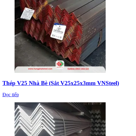
Thép V25 Nhà Bè (Sắt V25x25x3mm VNSteel)
Đọc tiếp