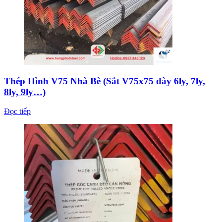
Thép Hình V75 Nhà Bè (Sắt V75x75 dày 6ly, 7ly,
8ly, 9ly…)
Đọc tiếp