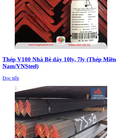
Thép V100 Nhà Bè dày 10ly, 7ly (Thép Miền
Nam/VNSteel)
Đọc tiếp