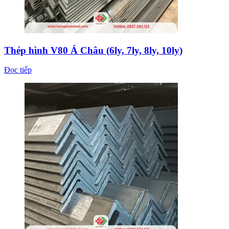
Thép hình V80 Á Châu (6ly, 7ly, 8ly, 10ly)
Đọc tiếp