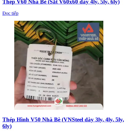
Thép V60 Nhà Bè (Sắt V60x60 dày 4ly, 5ly, 6ly)
Đọc tiếp
Thép Hình V50 Nhà Bè (VNSteel dày 3ly, 4ly, 5ly,
6ly)