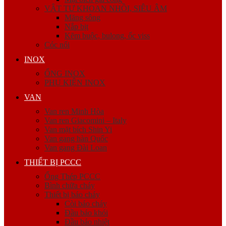
VẬT TƯ KHOAN NHỒI, SIÊU ÂM
Măng sông
Nắp bịt
Kẽm buộc, bulong, ốc viss
Cóc nối
INOX
ỐNG INOX
PHỤ KIỆN INOX
VAN
Van ren Minh Hòa
Van ren Giacomini – Italy
Van mặt bích Shin Yi
Van gang hàn Quốc
Van gang Đài Loan
THIẾT BỊ PCCC
Ống Thép PCCC
Bình chữa cháy
Thiết bị báo cháy
Còi báo cháy
Đầu báo khói
Đầu báo nhiệt