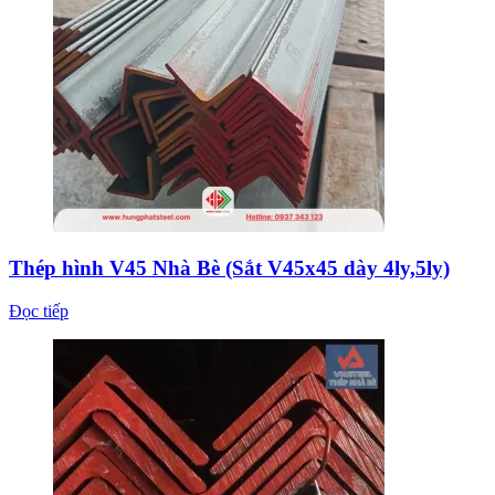
Thép hình V45 Nhà Bè (Sắt V45x45 dày 4ly,5ly)
Đọc tiếp