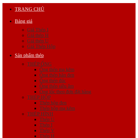
TRANG CHỦ
Bảng giá
Giá Thép I
Giá thép H
Giá thép U
Giá Thép Hộp
Sản phẩm thép
THÉP ỐNG
Ống thép mạ kẽm
Ống thép hàn đen
Ống thép đúc
Ống thép siêu âm
Ống lốc theo đơn đặt hàng
THÉP HỘP
Thép hộp đen
Thép hộp mạ kẽm
THÉP HÌNH
Thép U
Thép I
Thép V
Thép H