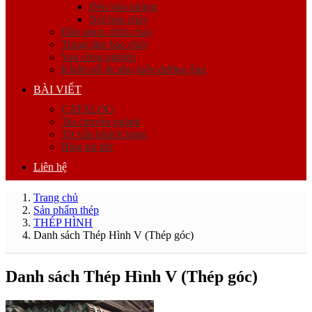
Đèn báo phòng
Nút báo cháy
Đầu phun chữa cháy
Trung tâm báo cháy
Van công nghiệp
Khớp nối & phụ kiện đường ống
BÀI VIẾT
CATALOG
Tin chuyên ngành
Tư vấn khách hàng
Blog tin tức
Liên hệ
Trang chủ
Sản phẩm thép
THÉP HÌNH
Danh sách Thép Hình V (Thép góc)
Danh sách Thép Hình V (Thép góc)