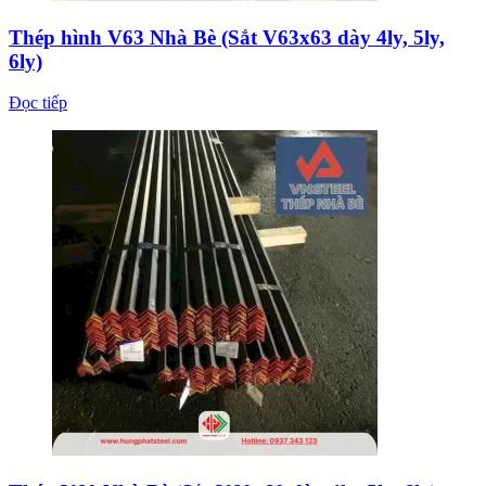
Thép hình V63 Nhà Bè (Sắt V63x63 dày 4ly, 5ly,
6ly)
Đọc tiếp