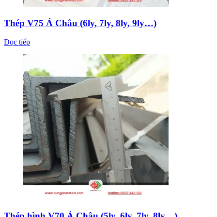
Thép V75 Á Châu (6ly, 7ly, 8ly, 9ly…)
Đọc tiếp
Thép hình V70 Á Châu (5ly, 6ly, 7ly, 8ly…)