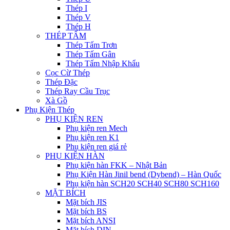
Thép I
Thép V
Thép H
THÉP TẤM
Thép Tấm Trơn
Thép Tấm Gân
Thép Tấm Nhập Khẩu
Cọc Cừ Thép
Thép Đặc
Thép Ray Cầu Trục
Xà Gồ
Phụ Kiện Thép
PHỤ KIỆN REN
Phụ kiện ren Mech
Phụ kiện ren K1
Phụ kiện ren giá rẻ
PHỤ KIỆN HÀN
Phụ kiện hàn FKK – Nhật Bản
Phụ Kiện Hàn Jinil bend (Dybend) – Hàn Quốc
Phụ kiện hàn SCH20 SCH40 SCH80 SCH160
MẶT BÍCH
Mặt bích JIS
Mặt bích BS
Mặt bích ANSI
Mặt bích DIN