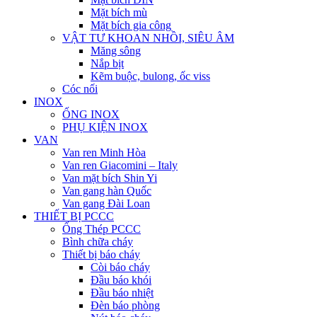
Mặt bích mù
Mặt bích gia công
VẬT TƯ KHOAN NHỒI, SIÊU ÂM
Măng sông
Nắp bịt
Kẽm buộc, bulong, ốc viss
Cóc nối
INOX
ỐNG INOX
PHỤ KIỆN INOX
VAN
Van ren Minh Hòa
Van ren Giacomini – Italy
Van mặt bích Shin Yi
Van gang hàn Quốc
Van gang Đài Loan
THIẾT BỊ PCCC
Ống Thép PCCC
Bình chữa cháy
Thiết bị báo cháy
Còi báo cháy
Đầu báo khói
Đầu báo nhiệt
Đèn báo phòng