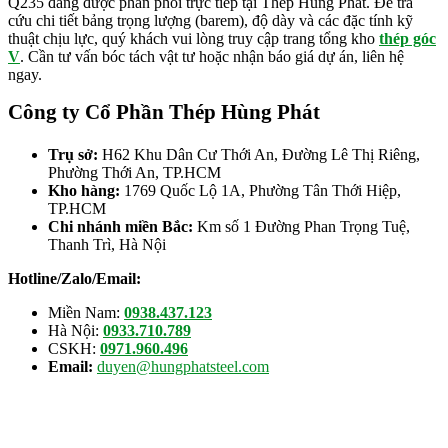
Q235 đang được phân phối trực tiếp tại Thép Hùng Phát. Để tra
cứu chi tiết bảng trọng lượng (barem), độ dày và các đặc tính kỹ
thuật chịu lực, quý khách vui lòng truy cập trang tổng kho
thép góc
V
. Cần tư vấn bóc tách vật tư hoặc nhận báo giá dự án, liên hệ
ngay.
Công ty Cổ Phần Thép Hùng Phát
Trụ sở:
H62 Khu Dân Cư Thới An, Đường Lê Thị Riêng,
Phường Thới An, TP.HCM
Kho hàng:
1769 Quốc Lộ 1A, Phường Tân Thới Hiệp,
TP.HCM
Chi nhánh miền Bắc:
Km số 1 Đường Phan Trọng Tuệ,
Thanh Trì, Hà Nội
Hotline/Zalo/Email:
Miền Nam:
0938.437.123
Hà Nội:
0933.710.789
CSKH:
0971.960.496
Email:
duyen@hungphatsteel.com