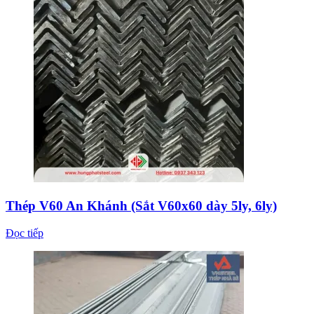
Thép V60 An Khánh (Sắt V60x60 dày 5ly, 6ly)
Đọc tiếp