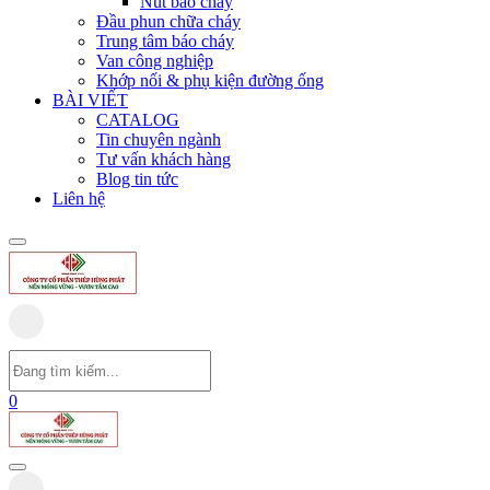
Nút báo cháy
Đầu phun chữa cháy
Trung tâm báo cháy
Van công nghiệp
Khớp nối & phụ kiện đường ống
BÀI VIẾT
CATALOG
Tin chuyên ngành
Tư vấn khách hàng
Blog tin tức
Liên hệ
0