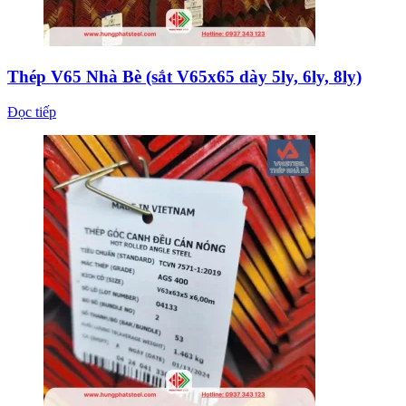
Thép V65 Nhà Bè (sắt V65x65 dày 5ly, 6ly, 8ly)
Đọc tiếp