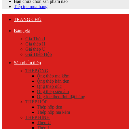
Bạn chưa chọn sản phẩm nào
Tiếp tục mua hàng
TRANG CHỦ
Bảng giá
Giá Thép I
Giá thép H
Giá thép U
Giá Thép Hộp
Sản phẩm thép
THÉP ỐNG
Ống thép mạ kẽm
Ống thép hàn đen
Ống thép đúc
Ống thép siêu âm
Ống lốc theo đơn đặt hàng
THÉP HỘP
Thép hộp đen
Thép hộp mạ kẽm
THÉP HÌNH
Thép U
Thép I