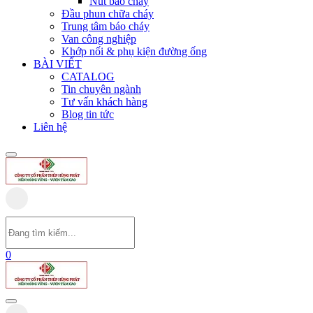
Nút báo cháy
Đầu phun chữa cháy
Trung tâm báo cháy
Van công nghiệp
Khớp nối & phụ kiện đường ống
BÀI VIẾT
CATALOG
Tin chuyên ngành
Tư vấn khách hàng
Blog tin tức
Liên hệ
0