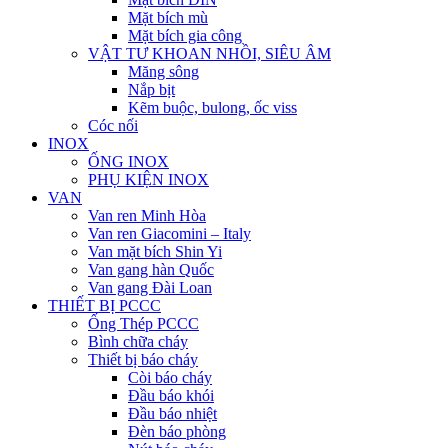
Mặt bích mù
Mặt bích gia công
VẬT TƯ KHOAN NHỒI, SIÊU ÂM
Măng sông
Nắp bịt
Kẽm buộc, bulong, ốc viss
Cóc nối
INOX
ỐNG INOX
PHỤ KIỆN INOX
VAN
Van ren Minh Hòa
Van ren Giacomini – Italy
Van mặt bích Shin Yi
Van gang hàn Quốc
Van gang Đài Loan
THIẾT BỊ PCCC
Ống Thép PCCC
Bình chữa cháy
Thiết bị báo cháy
Còi báo cháy
Đầu báo khói
Đầu báo nhiệt
Đèn báo phòng