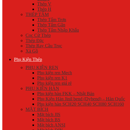
Thép V
Thép H
THÉP TẤM
Thép Tấm Trơn
Thép Tấm Gân
Thép Tấm Nhập Khẩu
Cọc Cừ Thép
Thép Đặc
Thép Ray Cầu Trục
Xà Gồ
Phụ Kiện Thép
PHỤ KIỆN REN
Phụ kiện ren Mech
Phụ kiện ren K1
Phụ kiện ren giá rẻ
PHỤ KIỆN HÀN
Phụ kiện hàn FKK – Nhật Bản
Phụ Kiện Hàn Jinil bend (Dybend) – Hàn Quốc
Phụ kiện hàn SCH20 SCH40 SCH80 SCH160
MẶT BÍCH
Mặt bích JIS
Mặt bích BS
Mặt bích ANSI