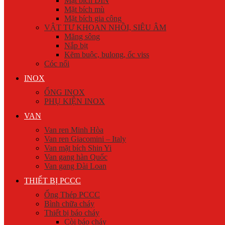
Mặt bích DIN
Mặt bích mù
Mặt bích gia công
VẬT TƯ KHOAN NHỒI, SIÊU ÂM
Măng sông
Nắp bịt
Kẽm buộc, bulong, ốc viss
Cóc nối
INOX
ỐNG INOX
PHỤ KIỆN INOX
VAN
Van ren Minh Hòa
Van ren Giacomini – Italy
Van mặt bích Shin Yi
Van gang hàn Quốc
Van gang Đài Loan
THIẾT BỊ PCCC
Ống Thép PCCC
Bình chữa cháy
Thiết bị báo cháy
Còi báo cháy