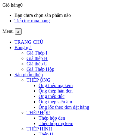
Giỏ hàng
0
Bạn chưa chọn sản phẩm nào
Tiếp tục mua hàng
Menu
x
TRANG CHỦ
Bảng giá
Giá Thép I
Giá thép H
Giá thép U
Giá Thép Hộp
Sản phẩm thép
THÉP ỐNG
Ống thép mạ kẽm
Ống thép hàn đen
Ống thép đúc
Ống thép siêu âm
Ống lốc theo đơn đặt hàng
THÉP HỘP
Thép hộp đen
Thép hộp mạ kẽm
THÉP HÌNH
Thép U