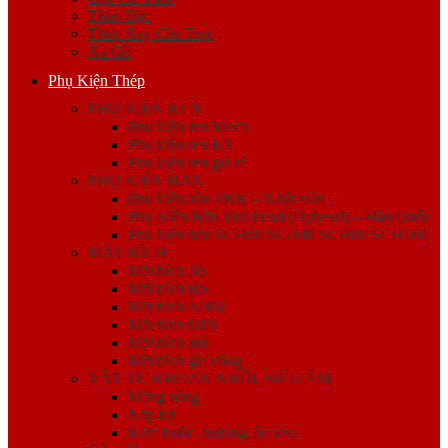
Thép Đặc
Thép Ray Cầu Trục
Xà Gồ
Phụ Kiện Thép
PHỤ KIỆN REN
Phụ kiện ren Mech
Phụ kiện ren K1
Phụ kiện ren giá rẻ
PHỤ KIỆN HÀN
Phụ kiện hàn FKK – Nhật Bản
Phụ Kiện Hàn Jinil bend (Dybend) – Hàn Quốc
Phụ kiện hàn SCH20 SCH40 SCH80 SCH160
MẶT BÍCH
Mặt bích JIS
Mặt bích BS
Mặt bích ANSI
Mặt bích DIN
Mặt bích mù
Mặt bích gia công
VẬT TƯ KHOAN NHỒI, SIÊU ÂM
Măng sông
Nắp bịt
Kẽm buộc, bulong, ốc viss