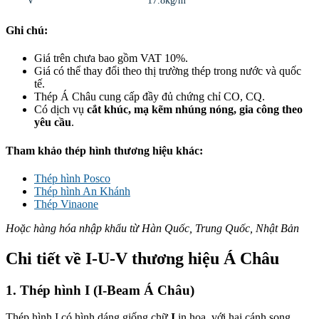
V
17.8kg/m
Ghi chú:
Giá trên chưa bao gồm VAT 10%.
Giá có thể thay đổi theo thị trường thép trong nước và quốc
tế.
Thép Á Châu cung cấp đầy đủ chứng chỉ CO, CQ.
Có dịch vụ
cắt khúc, mạ kẽm nhúng nóng, gia công theo
yêu cầu
.
Tham khảo thép hình thương hiệu khác:
Thép hình Posco
Thép hình An Khánh
Thép Vinaone
Hoặc hàng hóa nhập khẩu từ Hàn Quốc, Trung Quốc, Nhật Bản
Chi tiết về I-U-V thương hiệu Á Châu
1. Thép hình I (I-Beam Á Châu)
Thép hình I có hình dáng giống chữ
I
in hoa, với hai cánh song