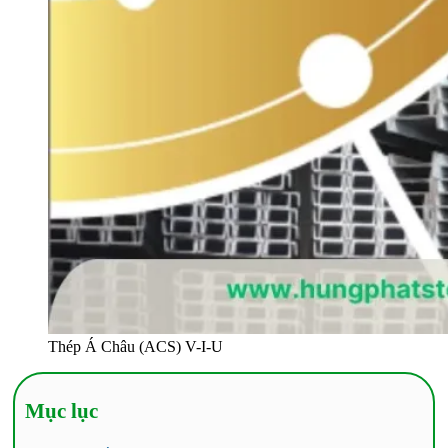
Thép Á Châu (ACS) V-I-U
Mục lục