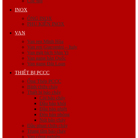
Cóc nối
INOX
ỐNG INOX
PHỤ KIỆN INOX
VAN
Van ren Minh Hòa
Van ren Giacomini – Italy
Van mặt bích Shin Yi
Van gang hàn Quốc
Van gang Đài Loan
THIẾT BỊ PCCC
Ống Thép PCCC
Bình chữa cháy
Thiết bị báo cháy
Còi báo cháy
Đầu báo khói
Đầu báo nhiệt
Đèn báo phòng
Nút báo cháy
Đầu phun chữa cháy
Trung tâm báo cháy
Van công nghiệp