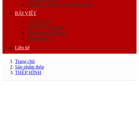
Khớp nối & phụ kiện đường ống
BÀI VIẾT
CATALOG
Tin chuyên ngành
Tư vấn khách hàng
Blog tin tức
Liên hệ
Trang chủ
Sản phẩm thép
THÉP HÌNH