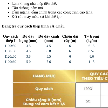
Làm khung nhà thép tiền chế.
Cầu đường, hầm mỏ.
Dầm ngang, dầm chính trong các công trình cao tầng.
Kết cấu máy móc, cơ khí chế tạo.
Bảng tra quy cách thép hình i Á Châu
Quy cách
Độ dày
Độ dày cánh
Chiều dài
Tỷ trọng
thép I
bụng (mm)
(mm)
cây (m)
(kg/m)
I100x50
3.5
4.5
6
6.15
I100x50
4.5
6.8
6
8.57
I120x50
3.8
5.5
6
8.6
I120x60
5.0
7.6
6
11.5