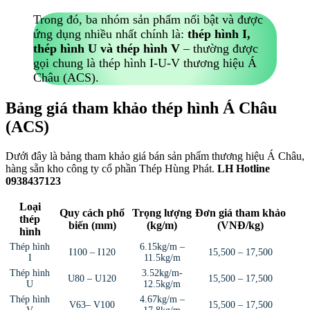
Trong đó, ba nhóm sản phẩm nổi bật và được
ứng dụng nhiều nhất chính là:
thép hình I,
thép hình U và thép hình V
– thường được
gọi chung là thép hình I-U-V thương hiệu Á
Châu (ACS).
Bảng giá tham khảo thép hình Á Châu
(ACS)
Dưới đây là bảng tham khảo giá bán sản phẩm thương hiệu Á Châu,
hàng sẵn kho công ty cổ phần Thép Hùng Phát.
LH Hotline
0938437123
Loại
Quy cách phổ
Trọng lượng
Đơn giá tham khảo
thép
biến (mm)
(kg/m)
(VNĐ/kg)
hình
Thép hình
6.15kg/m –
I100 – I120
15,500 – 17,500
I
11.5kg/m
Thép hình
3.52kg/m-
U80 – U120
15,500 – 17,500
U
12.5kg/m
Thép hình
4.67kg/m –
V63– V100
15,500 – 17,500