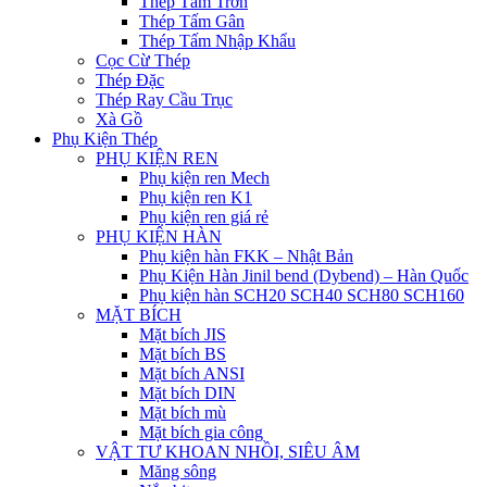
Thép Tấm Trơn
Thép Tấm Gân
Thép Tấm Nhập Khẩu
Cọc Cừ Thép
Thép Đặc
Thép Ray Cầu Trục
Xà Gồ
Phụ Kiện Thép
PHỤ KIỆN REN
Phụ kiện ren Mech
Phụ kiện ren K1
Phụ kiện ren giá rẻ
PHỤ KIỆN HÀN
Phụ kiện hàn FKK – Nhật Bản
Phụ Kiện Hàn Jinil bend (Dybend) – Hàn Quốc
Phụ kiện hàn SCH20 SCH40 SCH80 SCH160
MẶT BÍCH
Mặt bích JIS
Mặt bích BS
Mặt bích ANSI
Mặt bích DIN
Mặt bích mù
Mặt bích gia công
VẬT TƯ KHOAN NHỒI, SIÊU ÂM
Măng sông