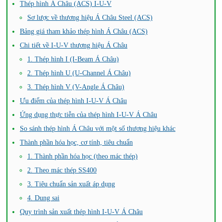
Thép hình Á Châu (ACS) I-U-V
Sơ lược về thương hiệu Á Châu Steel (ACS)
Bảng giá tham khảo thép hình Á Châu (ACS)
Chi tiết về I-U-V thương hiệu Á Châu
1. Thép hình I (I-Beam Á Châu)
2. Thép hình U (U-Channel Á Châu)
3. Thép hình V (V-Angle Á Châu)
Ưu điểm của thép hình I-U-V Á Châu
Ứng dụng thực tiễn của thép hình I-U-V Á Châu
So sánh thép hình Á Châu với một số thương hiệu khác
Thành phần hóa học, cơ tính, tiêu chuẩn
1. Thành phần hóa học (theo mác thép)
2. Theo mác thép SS400
3. Tiêu chuẩn sản xuất áp dụng
4. Dung sai
Quy trình sản xuất thép hình I-U-V Á Châu