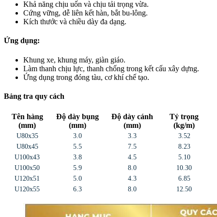
Khả năng chịu uốn và chịu tải trọng vừa.
Cứng vững, dễ liên kết hàn, bắt bu-lông.
Kích thước và chiều dày đa dạng.
Ứng dụng:
Khung xe, khung máy, giàn giáo.
Làm thanh chịu lực, thanh chống trong kết cấu xây dựng.
Ứng dụng trong đóng tàu, cơ khí chế tạo.
Bảng tra quy cách
Tên hàng
Độ dày bụng
Độ dày cánh
Tỷ trọng
(mm)
(mm)
(mm)
(kg/m)
U80x35
3.0
3.3
3.52
U80x45
5.5
7.5
8.23
U100x43
3.8
4.5
5.10
U100x50
5.9
8.0
10.30
U120x51
5.0
4.3
6.85
U120x55
6.3
8.0
12.50