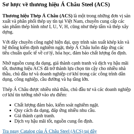
Sơ lược về thương hiệu Á Châu Steel (ACS)
Thương hiệu Thép Á Châu (ACS)
là một trong những đơn vị sản
xuất và phân phối thép uy tín tại Việt Nam, chuyên cung cấp các
sản phẩm thép hình như I, U, V, H, cũng như thép tấm và thép xây
dựng.
Với dây chuyền công nghệ hiện đại, quy trình sản xuất khép kín và
hệ thống kiểm định nghiêm ngặt, thép Á Châu luôn đáp ứng các
tiêu chuẩn quốc tế về cơ lý, hóa học, đảm bảo chất lượng ổn định.
Nhờ nguồn cung đa dạng, giá thành cạnh tranh và dịch vụ hậu mãi
tốt, thương hiệu ACS đã trở thành lựa chọn tin cậy cho nhiều nhà
thầu, chủ đầu tư và doanh nghiệp cơ khí trong các công trình dân
dụng, công nghiệp, cầu đường và hạ tầng lớn.
Thép Á Châu được nhiều nhà thầu, chủ đầu tư và các doanh nghiệp
cơ khí tin tưởng nhờ vào ưu điểm:
Chất lượng đảm bảo, kiểm soát nghiêm ngặt.
Quy cách đa dạng, đáp ứng nhiều nhu cầu.
Giá thành cạnh tranh.
Dịch vụ hậu mãi tốt, nguồn cung ổn định.
Tra ngay Catalog của Á Châu Steel (ACS) tại đây