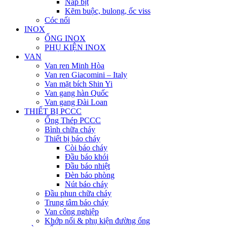
Nắp bịt
Kẽm buộc, bulong, ốc viss
Cóc nối
INOX
ỐNG INOX
PHỤ KIỆN INOX
VAN
Van ren Minh Hòa
Van ren Giacomini – Italy
Van mặt bích Shin Yi
Van gang hàn Quốc
Van gang Đài Loan
THIẾT BỊ PCCC
Ống Thép PCCC
Bình chữa cháy
Thiết bị báo cháy
Còi báo cháy
Đầu báo khói
Đầu báo nhiệt
Đèn báo phòng
Nút báo cháy
Đầu phun chữa cháy
Trung tâm báo cháy
Van công nghiệp
Khớp nối & phụ kiện đường ống