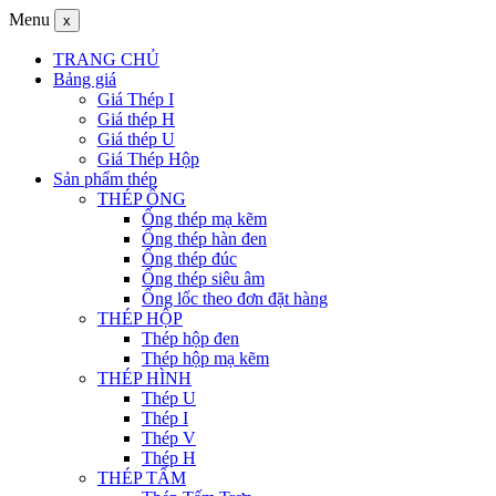
Menu
x
TRANG CHỦ
Bảng giá
Giá Thép I
Giá thép H
Giá thép U
Giá Thép Hộp
Sản phẩm thép
THÉP ỐNG
Ống thép mạ kẽm
Ống thép hàn đen
Ống thép đúc
Ống thép siêu âm
Ống lốc theo đơn đặt hàng
THÉP HỘP
Thép hộp đen
Thép hộp mạ kẽm
THÉP HÌNH
Thép U
Thép I
Thép V
Thép H
THÉP TẤM