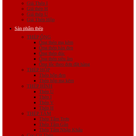
Giá Thép I
Giá thép H
Giá thép U
Giá Thép Hộp
Sản phẩm thép
THÉP ỐNG
Ống thép mạ kẽm
Ống thép hàn đen
Ống thép đúc
Ống thép siêu âm
Ống lốc theo đơn đặt hàng
THÉP HỘP
Thép hộp đen
Thép hộp mạ kẽm
THÉP HÌNH
Thép U
Thép I
Thép V
Thép H
THÉP TẤM
Thép Tấm Trơn
Thép Tấm Gân
Thép Tấm Nhập Khẩu
Cọc Cừ Thép