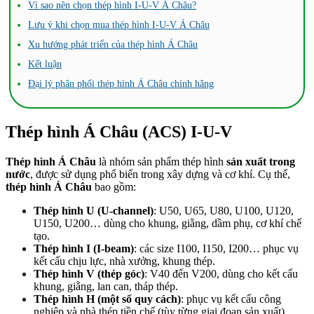
Vì sao nên chọn thép hình I-U-V Á Châu?
Lưu ý khi chọn mua thép hình I-U-V Á Châu
Xu hướng phát triển của thép hình Á Châu
Kết luận
Đại lý phân phối thép hình Á Châu chính hãng
Thép hình Á Châu (ACS) I-U-V
Thép hình Á Châu
là nhóm sản phẩm thép hình
sản xuất trong
nước
, được sử dụng phổ biến trong xây dựng và cơ khí. Cụ thể,
thép hình Á Châu
bao gồm:
Thép hình U (U-channel)
: U50, U65, U80, U100, U120,
U150, U200… dùng cho khung, giằng, dầm phụ, cơ khí chế
tạo.
Thép hình I (I-beam)
: các size I100, I150, I200… phục vụ
kết cấu chịu lực, nhà xưởng, khung thép.
Thép hình V (thép góc)
: V40 đến V200, dùng cho kết cấu
khung, giằng, lan can, tháp thép.
Thép hình H (một số quy cách)
: phục vụ kết cấu công
nghiệp và nhà thép tiền chế (tùy từng giai đoạn sản xuất).