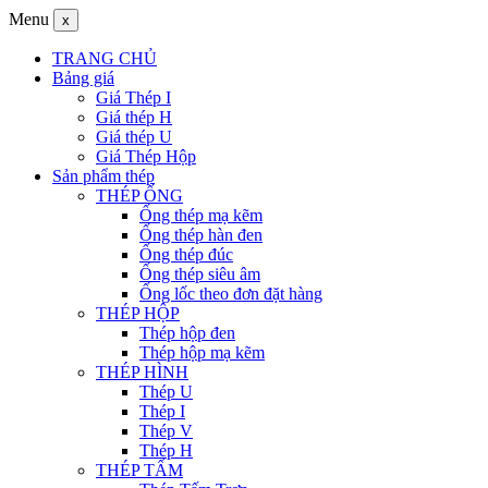
Menu
x
TRANG CHỦ
Bảng giá
Giá Thép I
Giá thép H
Giá thép U
Giá Thép Hộp
Sản phẩm thép
THÉP ỐNG
Ống thép mạ kẽm
Ống thép hàn đen
Ống thép đúc
Ống thép siêu âm
Ống lốc theo đơn đặt hàng
THÉP HỘP
Thép hộp đen
Thép hộp mạ kẽm
THÉP HÌNH
Thép U
Thép I
Thép V
Thép H
THÉP TẤM