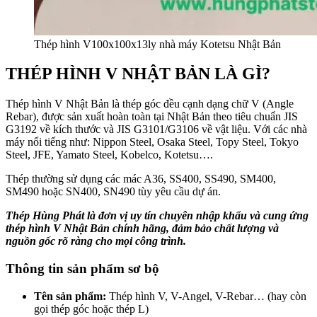
Thép hình V100x100x13ly nhà máy Kotetsu Nhật Bản
THÉP HÌNH V NHẬT BẢN LÀ GÌ?
Thép hình V Nhật Bản là thép góc đều cạnh dạng chữ V (Angle
Rebar), được sản xuất hoàn toàn tại Nhật Bản theo tiêu chuẩn JIS
G3192 về kích thước và JIS G3101/G3106 về vật liệu. Với các nhà
máy nổi tiếng như: Nippon Steel, Osaka Steel, Topy Steel, Tokyo
Steel, JFE, Yamato Steel, Kobelco, Kotetsu….
Thép thường sử dụng các mác A36, SS400, SS490, SM400,
SM490 hoặc SN400, SN490 tùy yêu cầu dự án.
Thép Hùng Phát là đơn vị uy tín chuyên nhập khẩu và cung ứng
thép hình V Nhật Bản chính hãng, đảm bảo chất lượng và
nguồn gốc rõ ràng cho mọi công trình.
Thông tin sản phẩm sơ bộ
Tên sản phẩm:
Thép hình V, V-Angel, V-Rebar… (hay còn
gọi thép góc hoặc thép L)