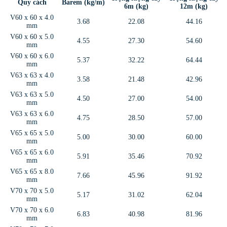
Quy cách
Barem (kg/m)
6m (kg)
12m (kg)
V60 x 60 x 4.0
3.68
22.08
44.16
mm
V60 x 60 x 5.0
4.55
27.30
54.60
mm
V60 x 60 x 6.0
5.37
32.22
64.44
mm
V63 x 63 x 4.0
3.58
21.48
42.96
mm
V63 x 63 x 5.0
4.50
27.00
54.00
mm
V63 x 63 x 6.0
4.75
28.50
57.00
mm
V65 x 65 x 5.0
5.00
30.00
60.00
mm
V65 x 65 x 6.0
5.91
35.46
70.92
mm
V65 x 65 x 8.0
7.66
45.96
91.92
mm
V70 x 70 x 5.0
5.17
31.02
62.04
mm
V70 x 70 x 6.0
6.83
40.98
81.96
mm