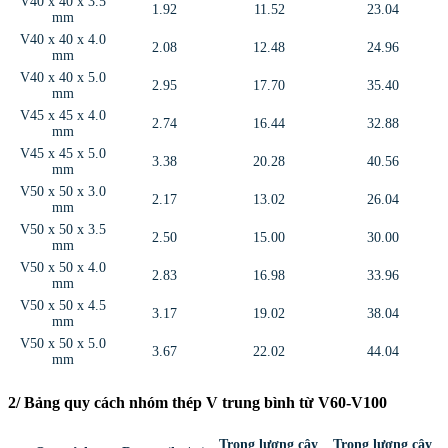
V40 x 40 x 3.5
1.92
11.52
23.04
mm
V40 x 40 x 4.0
2.08
12.48
24.96
mm
V40 x 40 x 5.0
2.95
17.70
35.40
mm
V45 x 45 x 4.0
2.74
16.44
32.88
mm
V45 x 45 x 5.0
3.38
20.28
40.56
mm
V50 x 50 x 3.0
2.17
13.02
26.04
mm
V50 x 50 x 3.5
2.50
15.00
30.00
mm
V50 x 50 x 4.0
2.83
16.98
33.96
mm
V50 x 50 x 4.5
3.17
19.02
38.04
mm
V50 x 50 x 5.0
3.67
22.02
44.04
mm
2/ Bảng quy cách nhóm thép V trung bình từ V60-V100
Trọng lượng cây
Trọng lượng cây