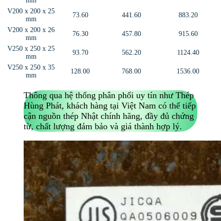
mm
V200 x 200 x 25
73.60
441.60
883.20
mm
V200 x 200 x 26
76.30
457.80
915.60
mm
V250 x 250 x 25
93.70
562.20
1124.40
mm
V250 x 250 x 35
128.00
768.00
1536.00
mm
Thông qua hệ thống phân phối uy tín như Thép
Hùng Phát, khách hàng tại Việt Nam có thể tiếp
cận nguồn thép Nhật chính hãng, đầy đủ chứng
từ, chất lượng đảm bảo và giá thành hợp lý.