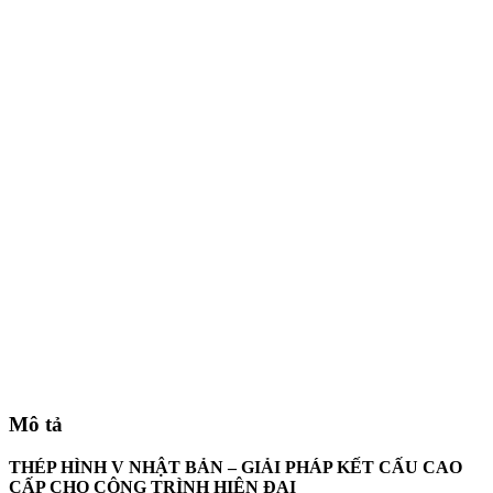
Mô tả
THÉP HÌNH V NHẬT BẢN – GIẢI PHÁP KẾT CẤU CAO
CẤP CHO CÔNG TRÌNH HIỆN ĐẠI