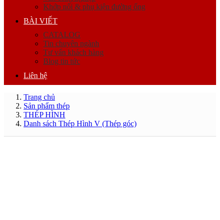
Khớp nối & phụ kiện đường ống
BÀI VIẾT
CATALOG
Tin chuyên ngành
Tư vấn khách hàng
Blog tin tức
Liên hệ
Trang chủ
Sản phẩm thép
THÉP HÌNH
Danh sách Thép Hình V (Thép góc)