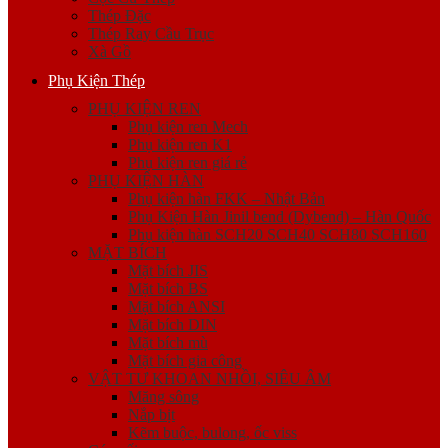
Thép Đặc
Thép Ray Cầu Trục
Xà Gồ
Phụ Kiện Thép
PHỤ KIỆN REN
Phụ kiện ren Mech
Phụ kiện ren K1
Phụ kiện ren giá rẻ
PHỤ KIỆN HÀN
Phụ kiện hàn FKK – Nhật Bản
Phụ Kiện Hàn Jinil bend (Dybend) – Hàn Quốc
Phụ kiện hàn SCH20 SCH40 SCH80 SCH160
MẶT BÍCH
Mặt bích JIS
Mặt bích BS
Mặt bích ANSI
Mặt bích DIN
Mặt bích mù
Mặt bích gia công
VẬT TƯ KHOAN NHỒI, SIÊU ÂM
Măng sông
Nắp bịt
Kẽm buộc, bulong, ốc viss