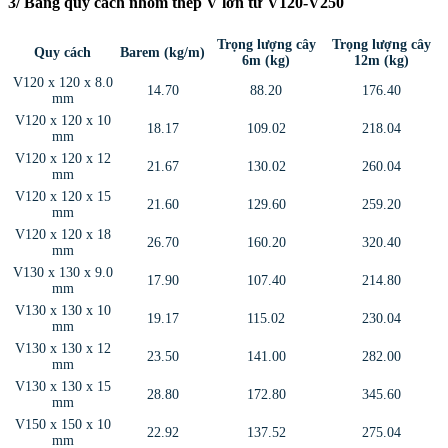
3/ Bảng quy cách nhóm thép V lớn từ V120-V250
Trọng lượng cây
Trọng lượng cây
Quy cách
Barem (kg/m)
6m (kg)
12m (kg)
V120 x 120 x 8.0
14.70
88.20
176.40
mm
V120 x 120 x 10
18.17
109.02
218.04
mm
V120 x 120 x 12
21.67
130.02
260.04
mm
V120 x 120 x 15
21.60
129.60
259.20
mm
V120 x 120 x 18
26.70
160.20
320.40
mm
V130 x 130 x 9.0
17.90
107.40
214.80
mm
V130 x 130 x 10
19.17
115.02
230.04
mm
V130 x 130 x 12
23.50
141.00
282.00
mm
V130 x 130 x 15
28.80
172.80
345.60
mm
V150 x 150 x 10
22.92
137.52
275.04
mm