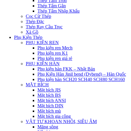
Thép Tấm Trơn
Thép Tấm Gân
Thép Tấm Nhập Khẩu
Cọc Cừ Thép
Thép Đặc
Thép Ray Cầu Trục
Xà Gồ
Phụ Kiện Thép
PHỤ KIỆN REN
Phụ kiện ren Mech
Phụ kiện ren K1
Phụ kiện ren giá rẻ
PHỤ KIỆN HÀN
Phụ kiện hàn FKK – Nhật Bản
Phụ Kiện Hàn Jinil bend (Dybend) – Hàn Quốc
Phụ kiện hàn SCH20 SCH40 SCH80 SCH160
MẶT BÍCH
Mặt bích JIS
Mặt bích BS
Mặt bích ANSI
Mặt bích DIN
Mặt bích mù
Mặt bích gia công
VẬT TƯ KHOAN NHỒI, SIÊU ÂM
Măng sông