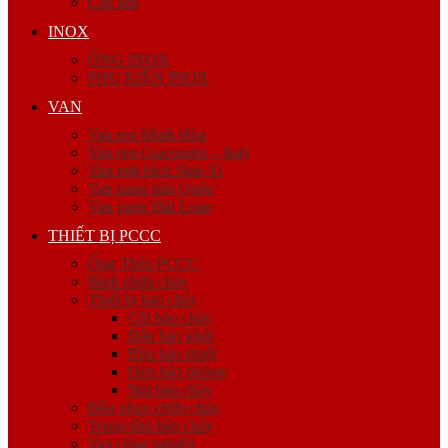
Cóc nối
INOX
ỐNG INOX
PHỤ KIỆN INOX
VAN
Van ren Minh Hòa
Van ren Giacomini – Italy
Van mặt bích Shin Yi
Van gang hàn Quốc
Van gang Đài Loan
THIẾT BỊ PCCC
Ống Thép PCCC
Bình chữa cháy
Thiết bị báo cháy
Còi báo cháy
Đầu báo khói
Đầu báo nhiệt
Đèn báo phòng
Nút báo cháy
Đầu phun chữa cháy
Trung tâm báo cháy
Van công nghiệp