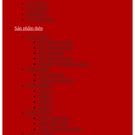
Giá Thép I
Giá thép H
Giá thép U
Giá Thép Hộp
Sản phẩm thép
THÉP ỐNG
Ống thép mạ kẽm
Ống thép hàn đen
Ống thép đúc
Ống thép siêu âm
Ống lốc theo đơn đặt hàng
THÉP HỘP
Thép hộp đen
Thép hộp mạ kẽm
THÉP HÌNH
Thép U
Thép I
Thép V
Thép H
THÉP TẤM
Thép Tấm Trơn
Thép Tấm Gân
Thép Tấm Nhập Khẩu
Cọc Cừ Thép