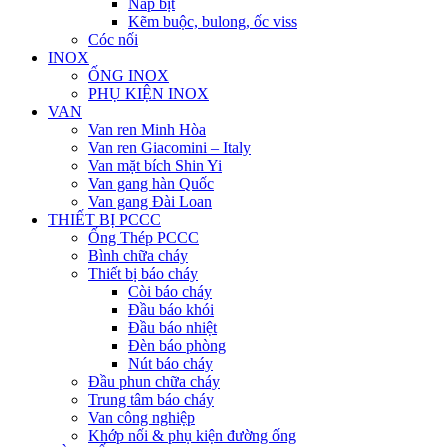
Nắp bịt
Kẽm buộc, bulong, ốc viss
Cóc nối
INOX
ỐNG INOX
PHỤ KIỆN INOX
VAN
Van ren Minh Hòa
Van ren Giacomini – Italy
Van mặt bích Shin Yi
Van gang hàn Quốc
Van gang Đài Loan
THIẾT BỊ PCCC
Ống Thép PCCC
Bình chữa cháy
Thiết bị báo cháy
Còi báo cháy
Đầu báo khói
Đầu báo nhiệt
Đèn báo phòng
Nút báo cháy
Đầu phun chữa cháy
Trung tâm báo cháy
Van công nghiệp
Khớp nối & phụ kiện đường ống