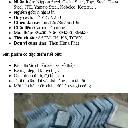
Nhãn hiệu
: Nippon Steel, Osaka Steel, Topy Steel, Tokyo
Steel, JFE, Yamato Steel, Kobelco, Kotetsu….
Nguồn gốc:
Nhật Bản
Quy cách:
Từ V25-V250
Chiều dài cây
: 6m/12m/8m/9m/10m
Chất liệu:
Carbon cán nóng
Mác thép
: SS400, A36, SM490, SM440…
Tiêu chuẩn
: ASTM, JIS, KS, TCVN…
Đơn vị cung ứng:
Thép Hùng Phát
Sản phẩm có đặc điểm nổi bật:
Kích thước chuẩn xác, sai số thấp.
Bề mặt đẹp, ít khuyết tật.
Cơ tính ổn định, độ bền cao.
Tuổi thọ lâu dài và khả năng chịu tải tốt.
Mối liên kết chắc chắn, dễ hàn và gia công.