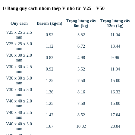
1/ Bảng quy cách nhóm thép V nhỏ từ V25 – V50
Trọng lượng cây
Trọng lượng cây
Quy cách
Barem (kg/m)
6m (kg)
12m (kg)
V25 x 25 x 2.5
0.92
5.52
11.04
mm
V25 x 25 x 3.0
1.12
6.72
13.44
mm
V30 x 30 x 2.0
0.83
4.98
9.96
mm
V30 x 30 x 2.5
0.92
5.52
11.04
mm
V30 x 30 x 3.0
1.25
7.50
15.00
mm
V30 x 30 x 3.0
1.36
8.16
16.32
mm
V40 x 40 x 2.0
1.25
7.50
15.00
mm
V40 x 40 x 2.5
1.42
8.52
17.04
mm
V40 x 40 x 3.0
1.67
10.02
20.04
mm