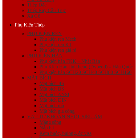
Thép Đặc
Thép Ray Cầu Trục
Xà Gồ
Phụ Kiện Thép
PHỤ KIỆN REN
Phụ kiện ren Mech
Phụ kiện ren K1
Phụ kiện ren giá rẻ
PHỤ KIỆN HÀN
Phụ kiện hàn FKK – Nhật Bản
Phụ Kiện Hàn Jinil bend (Dybend) – Hàn Quốc
Phụ kiện hàn SCH20 SCH40 SCH80 SCH160
MẶT BÍCH
Mặt bích JIS
Mặt bích BS
Mặt bích ANSI
Mặt bích DIN
Mặt bích mù
Mặt bích gia công
VẬT TƯ KHOAN NHỒI, SIÊU ÂM
Măng sông
Nắp bịt
Kẽm buộc, bulong, ốc viss