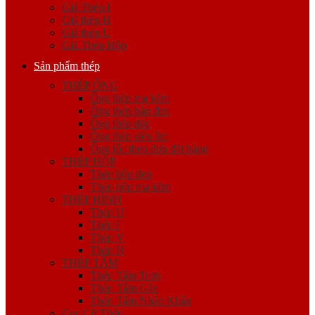
Giá Thép I
Giá thép H
Giá thép U
Giá Thép Hộp
Sản phẩm thép
THÉP ỐNG
Ống thép mạ kẽm
Ống thép hàn đen
Ống thép đúc
Ống thép siêu âm
Ống lốc theo đơn đặt hàng
THÉP HỘP
Thép hộp đen
Thép hộp mạ kẽm
THÉP HÌNH
Thép U
Thép I
Thép V
Thép H
THÉP TẤM
Thép Tấm Trơn
Thép Tấm Gân
Thép Tấm Nhập Khẩu
Cọc Cừ Thép