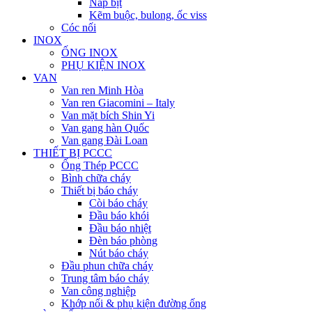
Nắp bịt
Kẽm buộc, bulong, ốc viss
Cóc nối
INOX
ỐNG INOX
PHỤ KIỆN INOX
VAN
Van ren Minh Hòa
Van ren Giacomini – Italy
Van mặt bích Shin Yi
Van gang hàn Quốc
Van gang Đài Loan
THIẾT BỊ PCCC
Ống Thép PCCC
Bình chữa cháy
Thiết bị báo cháy
Còi báo cháy
Đầu báo khói
Đầu báo nhiệt
Đèn báo phòng
Nút báo cháy
Đầu phun chữa cháy
Trung tâm báo cháy
Van công nghiệp
Khớp nối & phụ kiện đường ống