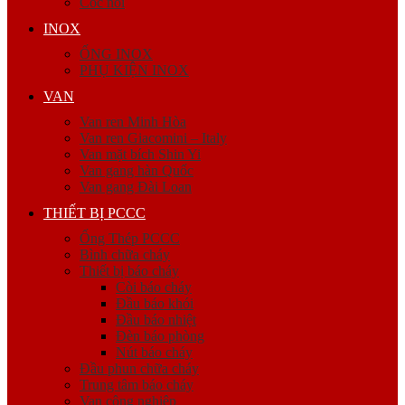
Cóc nối
INOX
ỐNG INOX
PHỤ KIỆN INOX
VAN
Van ren Minh Hòa
Van ren Giacomini – Italy
Van mặt bích Shin Yi
Van gang hàn Quốc
Van gang Đài Loan
THIẾT BỊ PCCC
Ống Thép PCCC
Bình chữa cháy
Thiết bị báo cháy
Còi báo cháy
Đầu báo khói
Đầu báo nhiệt
Đèn báo phòng
Nút báo cháy
Đầu phun chữa cháy
Trung tâm báo cháy
Van công nghiệp