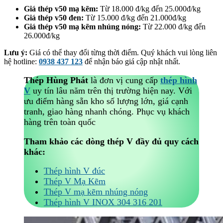
Giá thép v50 mạ kẽm:
Từ 18.000 đ/kg đến 25.000đ/kg
Giá thép v50 đen:
Từ 15.000 đ/kg đến 21.000đ/kg
Giá thép v50 mạ kẽm nhúng nóng:
Từ 22.000 đ/kg đến
26.000đ/kg
Lưu ý:
Giá có thể thay đổi từng thời điểm. Quý khách vui lòng liên
hệ hotline:
0938 437 123
để nhận báo giá cập nhật nhất.
Thép Hùng Phát
là đơn vị cung cấp
thép hình
V
uy tín lâu năm trên thị trường hiện nay. Với
ưu điểm hàng sẵn kho số lượng lớn, giá cạnh
tranh, giao hàng nhanh chóng. Phục vụ khách
hàng trên toàn quốc
Tham khảo các dòng thép V đầy đủ quy cách
khác:
Thép hình V đúc
Thép V Mạ Kẽm
Thép V mạ kẽm nhúng nóng
Thép hình V INOX 304 316 201