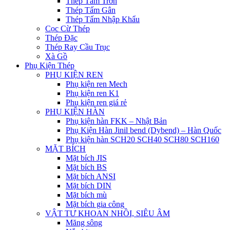
Thép Tấm Trơn
Thép Tấm Gân
Thép Tấm Nhập Khẩu
Cọc Cừ Thép
Thép Đặc
Thép Ray Cầu Trục
Xà Gồ
Phụ Kiện Thép
PHỤ KIỆN REN
Phụ kiện ren Mech
Phụ kiện ren K1
Phụ kiện ren giá rẻ
PHỤ KIỆN HÀN
Phụ kiện hàn FKK – Nhật Bản
Phụ Kiện Hàn Jinil bend (Dybend) – Hàn Quốc
Phụ kiện hàn SCH20 SCH40 SCH80 SCH160
MẶT BÍCH
Mặt bích JIS
Mặt bích BS
Mặt bích ANSI
Mặt bích DIN
Mặt bích mù
Mặt bích gia công
VẬT TƯ KHOAN NHỒI, SIÊU ÂM
Măng sông