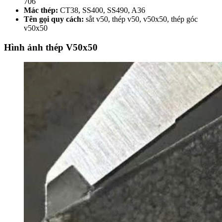
706
Mác thép:
CT38, SS400, SS490, A36
Tên gọi quy cách:
sắt v50, thép v50, v50x50, thép góc
v50x50
Hình ảnh thép V50x50