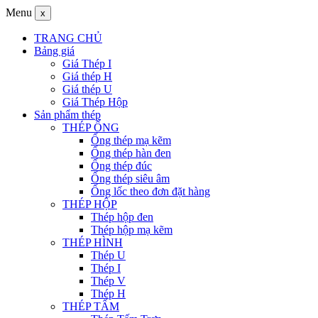
Menu
x
TRANG CHỦ
Bảng giá
Giá Thép I
Giá thép H
Giá thép U
Giá Thép Hộp
Sản phẩm thép
THÉP ỐNG
Ống thép mạ kẽm
Ống thép hàn đen
Ống thép đúc
Ống thép siêu âm
Ống lốc theo đơn đặt hàng
THÉP HỘP
Thép hộp đen
Thép hộp mạ kẽm
THÉP HÌNH
Thép U
Thép I
Thép V
Thép H
THÉP TẤM