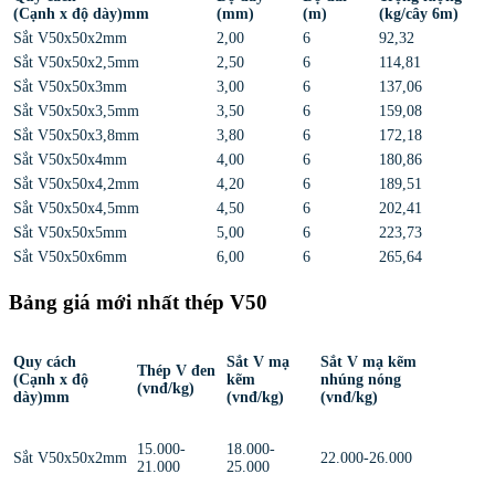
(Cạnh x độ dày)mm
(mm)
(m)
(kg/cây 6m)
Sắt V50x50x2mm
2,00
6
92,32
Sắt V50x50x2,5mm
2,50
6
114,81
Sắt V50x50x3mm
3,00
6
137,06
Sắt V50x50x3,5mm
3,50
6
159,08
Sắt V50x50x3,8mm
3,80
6
172,18
Sắt V50x50x4mm
4,00
6
180,86
Sắt V50x50x4,2mm
4,20
6
189,51
Sắt V50x50x4,5mm
4,50
6
202,41
Sắt V50x50x5mm
5,00
6
223,73
Sắt V50x50x6mm
6,00
6
265,64
Bảng giá mới nhất thép V50
Quy cách
Sắt V mạ
Sắt V mạ kẽm
Thép V đen
(Cạnh x độ
kẽm
nhúng nóng
(vnđ/kg)
dày)mm
(vnđ/kg)
(vnđ/kg)
15.000-
18.000-
Sắt V50x50x2mm
22.000-26.000
21.000
25.000