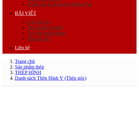
Khớp nối & phụ kiện đường ống
BÀI VIẾT
CATALOG
Tin chuyên ngành
Tư vấn khách hàng
Blog tin tức
Liên hệ
Trang chủ
Sản phẩm thép
THÉP HÌNH
Danh sách Thép Hình V (Thép góc)