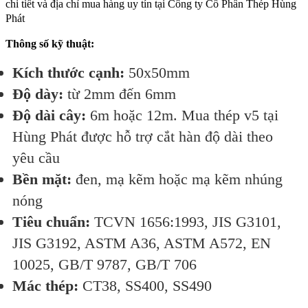
chi tiết và địa chỉ mua hàng uy tín tại Công ty Cổ Phần Thép Hùng
Phát
Thông số kỹ thuật:
Kích thước cạnh:
50x50mm
Độ dày:
từ 2mm đến 6mm
Độ dài cây:
6m hoặc 12m. Mua thép v5 tại
Hùng Phát được hỗ trợ cắt hàn độ dài theo
yêu cầu
Bền mặt:
đen, mạ kẽm hoặc mạ kẽm nhúng
nóng
Tiêu chuẩn:
TCVN 1656:1993, JIS G3101,
JIS G3192, ASTM A36, ASTM A572, EN
10025, GB/T 9787, GB/T 706
Mác thép:
CT38, SS400, SS490