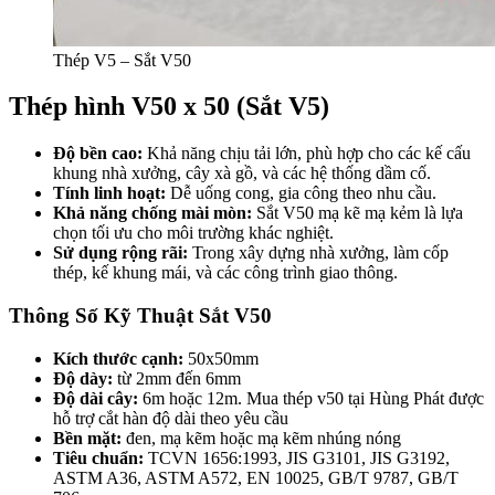
Thép V5 – Sắt V50
Thép hình V50 x 50 (Sắt V5)
Độ bền cao:
Khả năng chịu tải lớn, phù hợp cho các kế cấu
khung nhà xưởng, cây xà gồ, và các hệ thống dầm cố.
Tính linh hoạt:
Dễ uống cong, gia công theo nhu cầu.
Khả năng chống mài mòn:
Sắt V50 mạ kẽ mạ kẻm là lựa
chọn tối ưu cho môi trường khác nghiệt.
Sử dụng rộng rãi:
Trong xây dựng nhà xưởng, làm cốp
thép, kế khung mái, và các công trình giao thông.
Thông Số Kỹ Thuật Sắt V50
Kích thước cạnh:
50x50mm
Độ dày:
từ 2mm đến 6mm
Độ dài cây:
6m hoặc 12m. Mua thép v50 tại Hùng Phát được
hỗ trợ cắt hàn độ dài theo yêu cầu
Bền mặt:
đen, mạ kẽm hoặc mạ kẽm nhúng nóng
Tiêu chuẩn:
TCVN 1656:1993, JIS G3101, JIS G3192,
ASTM A36, ASTM A572, EN 10025, GB/T 9787, GB/T