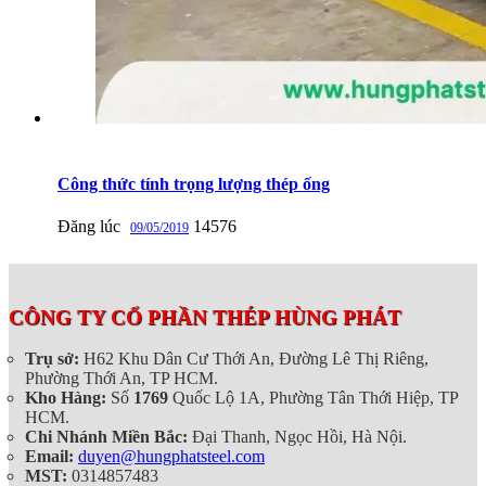
Công thức tính trọng lượng thép ống
Đăng lúc
14576
09/05/2019
CÔNG TY CỔ PHẦN THÉP HÙNG PHÁT
Trụ sở:
H62 Khu Dân Cư Thới An, Đường Lê Thị Riêng,
Phường Thới An, TP HCM.
Kho Hàng:
Số
1769
Quốc Lộ 1A, Phường Tân Thới Hiệp, TP
HCM.
Chi Nhánh Miền Bắc:
Đại Thanh, Ngọc Hồi, Hà Nội.
Email:
duyen@hungphatsteel.com
MST:
0314857483