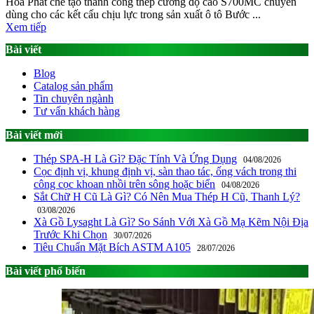
Hòa Phát chế tạo thành công thép cường độ cao S700MC chuyên
dùng cho các kết cấu chịu lực trong sản xuất ô tô Bước ...
Xem tiếp
Bài viết
Blog
Catalog sản phẩm
Tin chuyên ngành
Tư vấn khách hàng
Bài viết mới
Thép SPA-H Là Gì? Đặc Tính Và Ứng Dụng
04/08/2026
Cọc định vị, khung định vị, sàn thao tác, ống vách trong thi
công cọc khoan nhồi trên sông hoặc biển
04/08/2026
Sắt Chữ H Cũ Là Gì? Có Nên Mua Thép H Cũ, Thanh Lý?
03/08/2026
Xà Gồ Lysaght Là Gì? So Sánh Với Xà Gồ Mạ Kẽm Nội Địa
Trước Khi Chọn
30/07/2026
Tiêu Chuẩn Mặt Bích ASTM A105
28/07/2026
Bài viết phổ biến