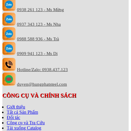
0938 261 123 - Ms Mừng
0937 343 123 - Ms Nha
0988 588 936 - Ms Trà
0909 941 123 - Ms Di
Hotline/Zalo: 0938.437.123
duyen@hungphatsteel.com
CÔNG CỤ VÀ CHÍNH SÁCH
Giới thiệu
Tất cả Sản Phẩm
Đối tác
Công cụ và Tra Cứu
Tải xuống Catalog