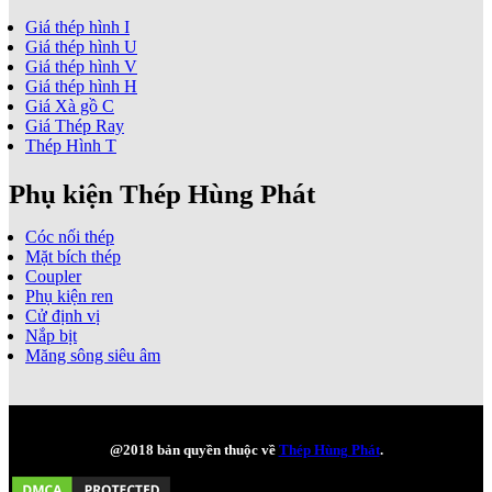
Giá thép hình I
Giá thép hình U
Giá thép hình V
Giá thép hình H
Giá Xà gồ C
Giá Thép Ray
Thép Hình T
Phụ kiện Thép Hùng Phát
Cóc nối thép
Mặt bích thép
Coupler
Phụ kiện ren
Cử định vị
Nắp bịt
Măng sông siêu âm
@2018 bản quyền thuộc về
Thép Hùng Phát
.