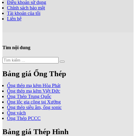
Điều khoản sử dụng
Chính sách bảo mật
Tài khoản của tôi
Liên hệ
Tìm nội dung
Bảng giá Ống Thép
Ống thép mạ kẽm Hòa Phát
Ống thép mạ kẽm Việt Đức
Ống Thép Trung Quốc
Ống lốc gia công tại Xưởng
Ống thép siêu âm, ống sonic
Ống vách
Ống Thép PCCC
Bảng giá Thép Hình