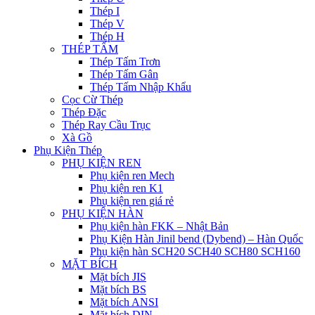
Thép I
Thép V
Thép H
THÉP TẤM
Thép Tấm Trơn
Thép Tấm Gân
Thép Tấm Nhập Khẩu
Cọc Cừ Thép
Thép Đặc
Thép Ray Cầu Trục
Xà Gồ
Phụ Kiện Thép
PHỤ KIỆN REN
Phụ kiện ren Mech
Phụ kiện ren K1
Phụ kiện ren giá rẻ
PHỤ KIỆN HÀN
Phụ kiện hàn FKK – Nhật Bản
Phụ Kiện Hàn Jinil bend (Dybend) – Hàn Quốc
Phụ kiện hàn SCH20 SCH40 SCH80 SCH160
MẶT BÍCH
Mặt bích JIS
Mặt bích BS
Mặt bích ANSI
Mặt bích DIN