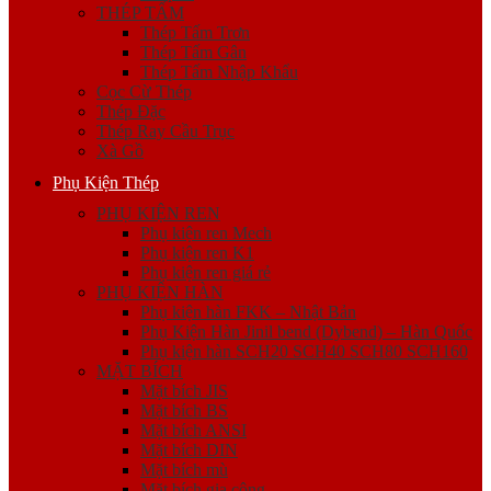
THÉP TẤM
Thép Tấm Trơn
Thép Tấm Gân
Thép Tấm Nhập Khẩu
Cọc Cừ Thép
Thép Đặc
Thép Ray Cầu Trục
Xà Gồ
Phụ Kiện Thép
PHỤ KIỆN REN
Phụ kiện ren Mech
Phụ kiện ren K1
Phụ kiện ren giá rẻ
PHỤ KIỆN HÀN
Phụ kiện hàn FKK – Nhật Bản
Phụ Kiện Hàn Jinil bend (Dybend) – Hàn Quốc
Phụ kiện hàn SCH20 SCH40 SCH80 SCH160
MẶT BÍCH
Mặt bích JIS
Mặt bích BS
Mặt bích ANSI
Mặt bích DIN
Mặt bích mù
Mặt bích gia công