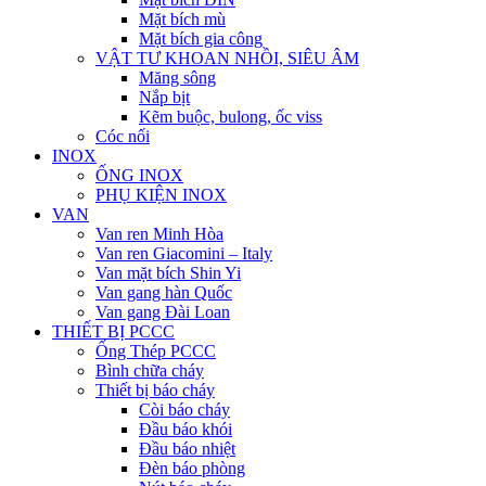
Mặt bích mù
Mặt bích gia công
VẬT TƯ KHOAN NHỒI, SIÊU ÂM
Măng sông
Nắp bịt
Kẽm buộc, bulong, ốc viss
Cóc nối
INOX
ỐNG INOX
PHỤ KIỆN INOX
VAN
Van ren Minh Hòa
Van ren Giacomini – Italy
Van mặt bích Shin Yi
Van gang hàn Quốc
Van gang Đài Loan
THIẾT BỊ PCCC
Ống Thép PCCC
Bình chữa cháy
Thiết bị báo cháy
Còi báo cháy
Đầu báo khói
Đầu báo nhiệt
Đèn báo phòng