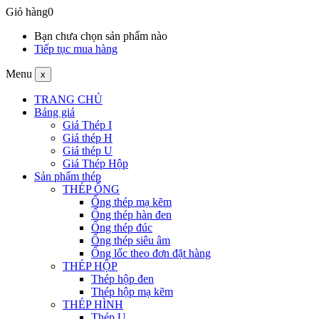
Giỏ hàng
0
Bạn chưa chọn sản phẩm nào
Tiếp tục mua hàng
Menu
x
TRANG CHỦ
Bảng giá
Giá Thép I
Giá thép H
Giá thép U
Giá Thép Hộp
Sản phẩm thép
THÉP ỐNG
Ống thép mạ kẽm
Ống thép hàn đen
Ống thép đúc
Ống thép siêu âm
Ống lốc theo đơn đặt hàng
THÉP HỘP
Thép hộp đen
Thép hộp mạ kẽm
THÉP HÌNH
Thép U