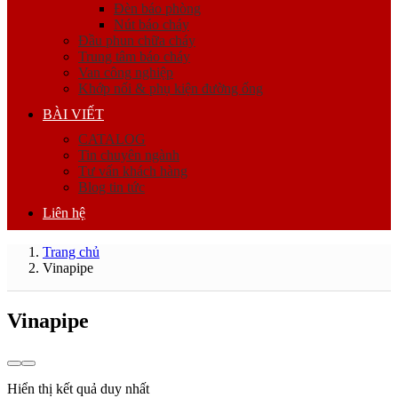
Đèn báo phòng
Nút báo cháy
Đầu phun chữa cháy
Trung tâm báo cháy
Van công nghiệp
Khớp nối & phụ kiện đường ống
BÀI VIẾT
CATALOG
Tin chuyên ngành
Tư vấn khách hàng
Blog tin tức
Liên hệ
Trang chủ
Vinapipe
Vinapipe
Hiển thị kết quả duy nhất