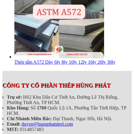
Thép tấm A572 Dày 6ly 8ly 10ly 12ly 16ly 20ly 30ly
CÔNG TY CỔ PHẦN THÉP HÙNG PHÁT
Trụ sở:
H62 Khu Dân Cư Thới An, Đường Lê Thị Riêng,
Phường Thới An, TP HCM.
Kho Hàng:
Số
1769
Quốc Lộ 1A, Phường Tân Thới Hiệp, TP
HCM.
Chi Nhánh Miền Bắc:
Đại Thanh, Ngọc Hồi, Hà Nội.
Email:
duyen@hungphatsteel.com
MST:
0314857483