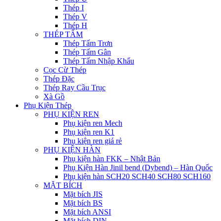
Thép I
Thép V
Thép H
THÉP TẤM
Thép Tấm Trơn
Thép Tấm Gân
Thép Tấm Nhập Khẩu
Cọc Cừ Thép
Thép Đặc
Thép Ray Cầu Trục
Xà Gồ
Phụ Kiện Thép
PHỤ KIỆN REN
Phụ kiện ren Mech
Phụ kiện ren K1
Phụ kiện ren giá rẻ
PHỤ KIỆN HÀN
Phụ kiện hàn FKK – Nhật Bản
Phụ Kiện Hàn Jinil bend (Dybend) – Hàn Quốc
Phụ kiện hàn SCH20 SCH40 SCH80 SCH160
MẶT BÍCH
Mặt bích JIS
Mặt bích BS
Mặt bích ANSI
Mặt bích DIN