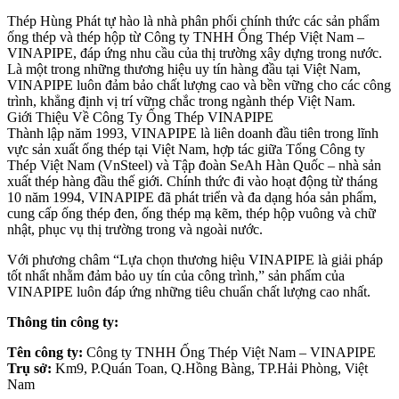
Thép Hùng Phát tự hào là nhà phân phối chính thức các sản phẩm
ống thép và thép hộp từ Công ty TNHH Ống Thép Việt Nam –
VINAPIPE, đáp ứng nhu cầu của thị trường xây dựng trong nước.
Là một trong những thương hiệu uy tín hàng đầu tại Việt Nam,
VINAPIPE luôn đảm bảo chất lượng cao và bền vững cho các công
trình, khẳng định vị trí vững chắc trong ngành thép Việt Nam.
Giới Thiệu Về Công Ty Ống Thép VINAPIPE
Thành lập năm 1993, VINAPIPE là liên doanh đầu tiên trong lĩnh
vực sản xuất ống thép tại Việt Nam, hợp tác giữa Tổng Công ty
Thép Việt Nam (VnSteel) và Tập đoàn SeAh Hàn Quốc – nhà sản
xuất thép hàng đầu thế giới. Chính thức đi vào hoạt động từ tháng
10 năm 1994, VINAPIPE đã phát triển và đa dạng hóa sản phẩm,
cung cấp ống thép đen, ống thép mạ kẽm, thép hộp vuông và chữ
nhật, phục vụ thị trường trong và ngoài nước.
Với phương châm “Lựa chọn thương hiệu VINAPIPE là giải pháp
tốt nhất nhằm đảm bảo uy tín của công trình,” sản phẩm của
VINAPIPE luôn đáp ứng những tiêu chuẩn chất lượng cao nhất.
Thông tin công ty:
Tên công ty:
Công ty TNHH Ống Thép Việt Nam – VINAPIPE
Trụ sở:
Km9, P.Quán Toan, Q.Hồng Bàng, TP.Hải Phòng, Việt
Nam