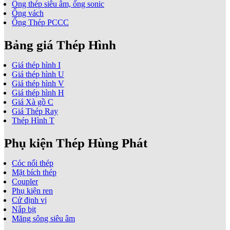
Ống thép siêu âm, ống sonic
Ống vách
Ống Thép PCCC
Bảng giá Thép Hình
Giá thép hình I
Giá thép hình U
Giá thép hình V
Giá thép hình H
Giá Xà gồ C
Giá Thép Ray
Thép Hình T
Phụ kiện Thép Hùng Phát
Cóc nối thép
Mặt bích thép
Coupler
Phụ kiện ren
Cử định vị
Nắp bịt
Măng sông siêu âm