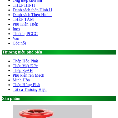
Ống thép siêu âm
THÉP HÌNH
Danh sách thép Hình H
Danh sách Thép Hình i
THÉP TẤM
Phụ Kiện Thép
Inox
Thiết bị PCCC
Van
Cóc nối
Thương hiệu phổ biến
Thép Hòa Phát
Thép Việt Đức
Thép SeAH
Phụ kiên ren Mech
Minh Hòa
Thép Hùng Phát
Tất cả Thương Hiệu
Sản phẩm