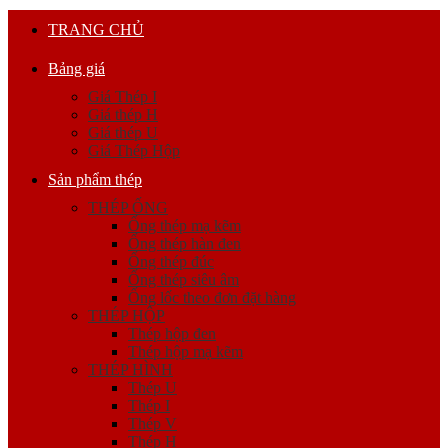
TRANG CHỦ
Bảng giá
Giá Thép I
Giá thép H
Giá thép U
Giá Thép Hộp
Sản phẩm thép
THÉP ỐNG
Ống thép mạ kẽm
Ống thép hàn đen
Ống thép đúc
Ống thép siêu âm
Ống lốc theo đơn đặt hàng
THÉP HỘP
Thép hộp đen
Thép hộp mạ kẽm
THÉP HÌNH
Thép U
Thép I
Thép V
Thép H