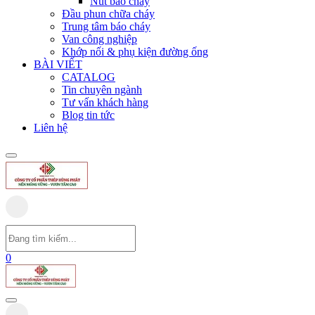
Nút báo cháy
Đầu phun chữa cháy
Trung tâm báo cháy
Van công nghiệp
Khớp nối & phụ kiện đường ống
BÀI VIẾT
CATALOG
Tin chuyên ngành
Tư vấn khách hàng
Blog tin tức
Liên hệ
0