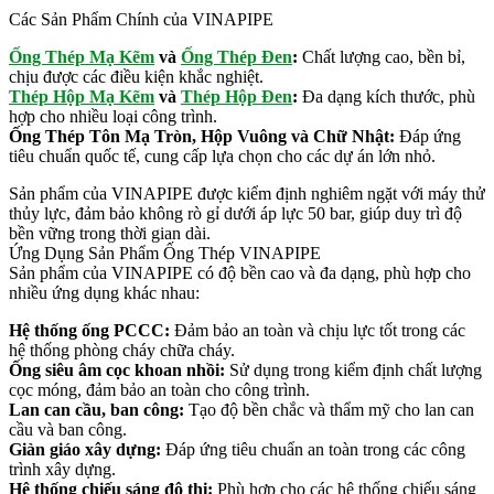
Các Sản Phẩm Chính của VINAPIPE
Ống Thép Mạ Kẽm
và
Ống Thép Đen
:
Chất lượng cao, bền bỉ,
chịu được các điều kiện khắc nghiệt.
Thép Hộp Mạ Kẽm
và
Thép Hộp Đen
:
Đa dạng kích thước, phù
hợp cho nhiều loại công trình.
Ống Thép Tôn Mạ Tròn, Hộp Vuông và Chữ Nhật:
Đáp ứng
tiêu chuẩn quốc tế, cung cấp lựa chọn cho các dự án lớn nhỏ.
Sản phẩm của VINAPIPE được kiểm định nghiêm ngặt với máy thử
thủy lực, đảm bảo không rò gỉ dưới áp lực 50 bar, giúp duy trì độ
bền vững trong thời gian dài.
Ứng Dụng Sản Phẩm Ống Thép VINAPIPE
Sản phẩm của VINAPIPE có độ bền cao và đa dạng, phù hợp cho
nhiều ứng dụng khác nhau:
Hệ thống ống PCCC:
Đảm bảo an toàn và chịu lực tốt trong các
hệ thống phòng cháy chữa cháy.
Ống siêu âm cọc khoan nhồi:
Sử dụng trong kiểm định chất lượng
cọc móng, đảm bảo an toàn cho công trình.
Lan can cầu, ban công:
Tạo độ bền chắc và thẩm mỹ cho lan can
cầu và ban công.
Giàn giáo xây dựng:
Đáp ứng tiêu chuẩn an toàn trong các công
trình xây dựng.
Hệ thống chiếu sáng đô thị:
Phù hợp cho các hệ thống chiếu sáng