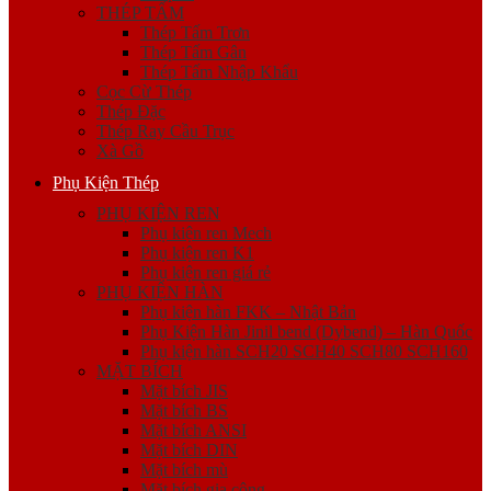
THÉP TẤM
Thép Tấm Trơn
Thép Tấm Gân
Thép Tấm Nhập Khẩu
Cọc Cừ Thép
Thép Đặc
Thép Ray Cầu Trục
Xà Gồ
Phụ Kiện Thép
PHỤ KIỆN REN
Phụ kiện ren Mech
Phụ kiện ren K1
Phụ kiện ren giá rẻ
PHỤ KIỆN HÀN
Phụ kiện hàn FKK – Nhật Bản
Phụ Kiện Hàn Jinil bend (Dybend) – Hàn Quốc
Phụ kiện hàn SCH20 SCH40 SCH80 SCH160
MẶT BÍCH
Mặt bích JIS
Mặt bích BS
Mặt bích ANSI
Mặt bích DIN
Mặt bích mù
Mặt bích gia công