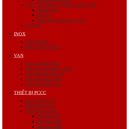
VẬT TƯ KHOAN NHỒI, SIÊU ÂM
Măng sông
Nắp bịt
Kẽm buộc, bulong, ốc viss
Cóc nối
INOX
ỐNG INOX
PHỤ KIỆN INOX
VAN
Van ren Minh Hòa
Van ren Giacomini – Italy
Van mặt bích Shin Yi
Van gang hàn Quốc
Van gang Đài Loan
THIẾT BỊ PCCC
Ống Thép PCCC
Bình chữa cháy
Thiết bị báo cháy
Còi báo cháy
Đầu báo khói
Đầu báo nhiệt