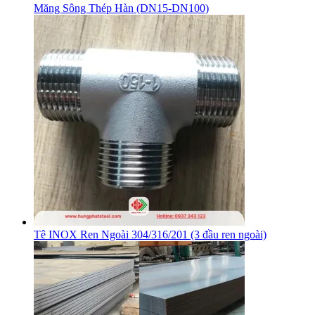
Măng Sông Thép Hàn (DN15-DN100)
Tê INOX Ren Ngoài 304/316/201 (3 đầu ren ngoài)