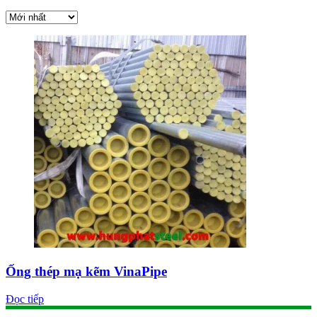
Ống thép mạ kẽm VinaPipe
Đọc tiếp