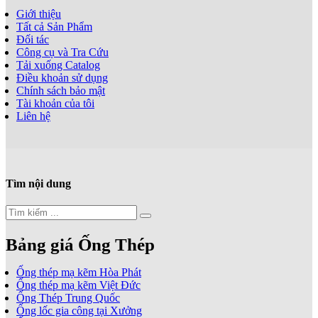
Giới thiệu
Tất cả Sản Phẩm
Đối tác
Công cụ và Tra Cứu
Tải xuống Catalog
Điều khoản sử dụng
Chính sách bảo mật
Tài khoản của tôi
Liên hệ
Tìm nội dung
Bảng giá Ống Thép
Ống thép mạ kẽm Hòa Phát
Ống thép mạ kẽm Việt Đức
Ống Thép Trung Quốc
Ống lốc gia công tại Xưởng