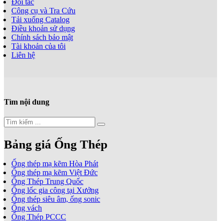
Đối tác
Công cụ và Tra Cứu
Tải xuống Catalog
Điều khoản sử dụng
Chính sách bảo mật
Tài khoản của tôi
Liên hệ
Tìm nội dung
Bảng giá Ống Thép
Ống thép mạ kẽm Hòa Phát
Ống thép mạ kẽm Việt Đức
Ống Thép Trung Quốc
Ống lốc gia công tại Xưởng
Ống thép siêu âm, ống sonic
Ống vách
Ống Thép PCCC