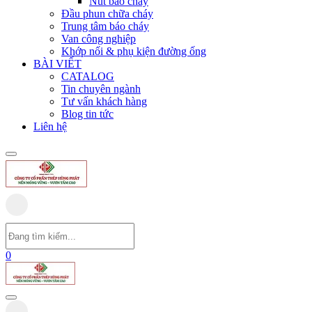
Nút báo cháy
Đầu phun chữa cháy
Trung tâm báo cháy
Van công nghiệp
Khớp nối & phụ kiện đường ống
BÀI VIẾT
CATALOG
Tin chuyên ngành
Tư vấn khách hàng
Blog tin tức
Liên hệ
0