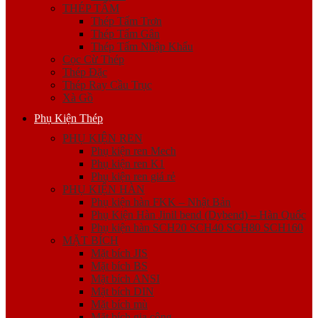
THÉP TẤM
Thép Tấm Trơn
Thép Tấm Gân
Thép Tấm Nhập Khẩu
Cọc Cừ Thép
Thép Đặc
Thép Ray Cầu Trục
Xà Gồ
Phụ Kiện Thép
PHỤ KIỆN REN
Phụ kiện ren Mech
Phụ kiện ren K1
Phụ kiện ren giá rẻ
PHỤ KIỆN HÀN
Phụ kiện hàn FKK – Nhật Bản
Phụ Kiện Hàn Jinil bend (Dybend) – Hàn Quốc
Phụ kiện hàn SCH20 SCH40 SCH80 SCH160
MẶT BÍCH
Mặt bích JIS
Mặt bích BS
Mặt bích ANSI
Mặt bích DIN
Mặt bích mù
Mặt bích gia công