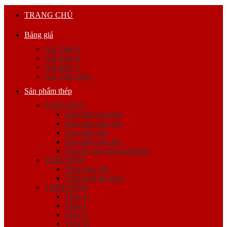
TRANG CHỦ
Bảng giá
Giá Thép I
Giá thép H
Giá thép U
Giá Thép Hộp
Sản phẩm thép
THÉP ỐNG
Ống thép mạ kẽm
Ống thép hàn đen
Ống thép đúc
Ống thép siêu âm
Ống lốc theo đơn đặt hàng
THÉP HỘP
Thép hộp đen
Thép hộp mạ kẽm
THÉP HÌNH
Thép U
Thép I
Thép V
Thép H