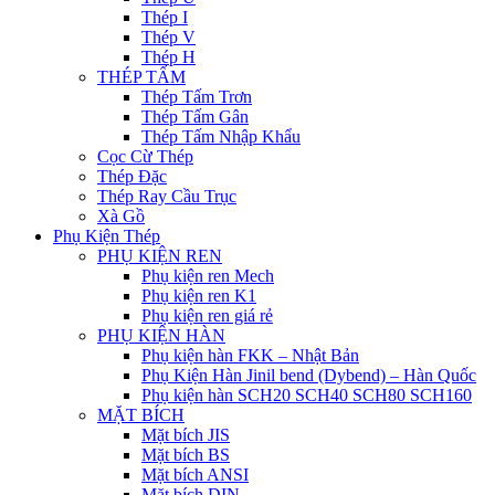
Thép I
Thép V
Thép H
THÉP TẤM
Thép Tấm Trơn
Thép Tấm Gân
Thép Tấm Nhập Khẩu
Cọc Cừ Thép
Thép Đặc
Thép Ray Cầu Trục
Xà Gồ
Phụ Kiện Thép
PHỤ KIỆN REN
Phụ kiện ren Mech
Phụ kiện ren K1
Phụ kiện ren giá rẻ
PHỤ KIỆN HÀN
Phụ kiện hàn FKK – Nhật Bản
Phụ Kiện Hàn Jinil bend (Dybend) – Hàn Quốc
Phụ kiện hàn SCH20 SCH40 SCH80 SCH160
MẶT BÍCH
Mặt bích JIS
Mặt bích BS
Mặt bích ANSI
Mặt bích DIN