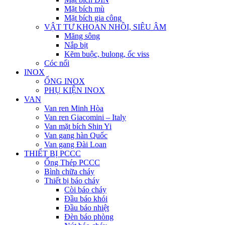
Mặt bích mù
Mặt bích gia công
VẬT TƯ KHOAN NHỒI, SIÊU ÂM
Măng sông
Nắp bịt
Kẽm buộc, bulong, ốc viss
Cóc nối
INOX
ỐNG INOX
PHỤ KIỆN INOX
VAN
Van ren Minh Hòa
Van ren Giacomini – Italy
Van mặt bích Shin Yi
Van gang hàn Quốc
Van gang Đài Loan
THIẾT BỊ PCCC
Ống Thép PCCC
Bình chữa cháy
Thiết bị báo cháy
Còi báo cháy
Đầu báo khói
Đầu báo nhiệt
Đèn báo phòng