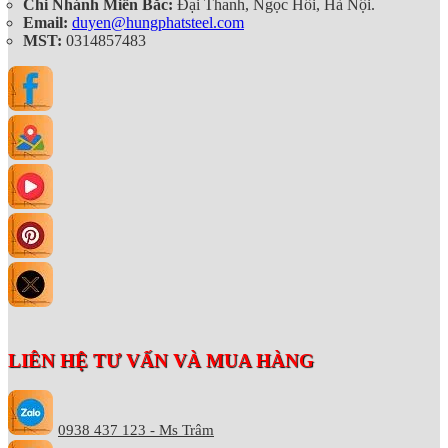
Chi Nhánh Miền Bắc:
Đại Thanh, Ngọc Hồi, Hà Nội.
Email:
duyen@hungphatsteel.com
MST:
0314857483
LIÊN HỆ TƯ VẤN VÀ MUA HÀNG
0938 437 123 - Ms Trâm