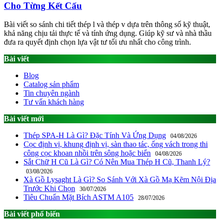
Cho Từng Kết Cấu
Bài viết so sánh chi tiết thép l và thép v dựa trên thông số kỹ thuật,
khả năng chịu tải thực tế và tính ứng dụng. Giúp kỹ sư và nhà thầu
đưa ra quyết định chọn lựa vật tư tối ưu nhất cho công trình.
Bài viết
Blog
Catalog sản phẩm
Tin chuyên ngành
Tư vấn khách hàng
Bài viết mới
Thép SPA-H Là Gì? Đặc Tính Và Ứng Dụng
04/08/2026
Cọc định vị, khung định vị, sàn thao tác, ống vách trong thi
công cọc khoan nhồi trên sông hoặc biển
04/08/2026
Sắt Chữ H Cũ Là Gì? Có Nên Mua Thép H Cũ, Thanh Lý?
03/08/2026
Xà Gồ Lysaght Là Gì? So Sánh Với Xà Gồ Mạ Kẽm Nội Địa
Trước Khi Chọn
30/07/2026
Tiêu Chuẩn Mặt Bích ASTM A105
28/07/2026
Bài viết phổ biến