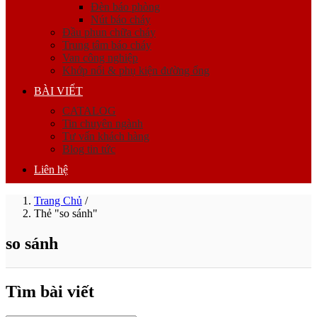
Đèn báo phòng
Nút báo cháy
Đầu phun chữa cháy
Trung tâm báo cháy
Van công nghiệp
Khớp nối & phụ kiện đường ống
BÀI VIẾT
CATALOG
Tin chuyên ngành
Tư vấn khách hàng
Blog tin tức
Liên hệ
Trang Chủ
/
Thẻ "so sánh"
so sánh
Tìm bài viết