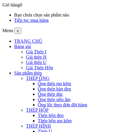
Giỏ hàng
0
Bạn chưa chọn sản phẩm nào
Tiếp tục mua hàng
Menu
x
TRANG CHỦ
Bảng giá
Giá Thép I
Giá thép H
Giá thép U
Giá Thép Hộp
Sản phẩm thép
THÉP ỐNG
Ống thép mạ kẽm
Ống thép hàn đen
Ống thép đúc
Ống thép siêu âm
Ống lốc theo đơn đặt hàng
THÉP HỘP
Thép hộp đen
Thép hộp mạ kẽm
THÉP HÌNH
Thép U