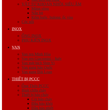
VẬT TƯ KHOAN NHỒI, SIÊU ÂM
Măng sông
Nắp bịt
Kẽm buộc, bulong, ốc viss
Cóc nối
INOX
ỐNG INOX
PHỤ KIỆN INOX
VAN
Van ren Minh Hòa
Van ren Giacomini – Italy
Van mặt bích Shin Yi
Van gang hàn Quốc
Van gang Đài Loan
THIẾT BỊ PCCC
Ống Thép PCCC
Bình chữa cháy
Thiết bị báo cháy
Còi báo cháy
Đầu báo khói
Đầu báo nhiệt