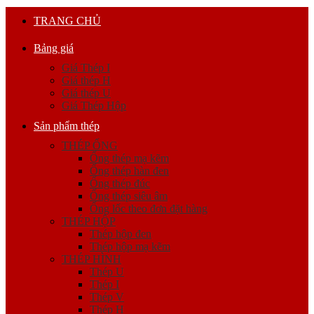
TRANG CHỦ
Bảng giá
Giá Thép I
Giá thép H
Giá thép U
Giá Thép Hộp
Sản phẩm thép
THÉP ỐNG
Ống thép mạ kẽm
Ống thép hàn đen
Ống thép đúc
Ống thép siêu âm
Ống lốc theo đơn đặt hàng
THÉP HỘP
Thép hộp đen
Thép hộp mạ kẽm
THÉP HÌNH
Thép U
Thép I
Thép V
Thép H