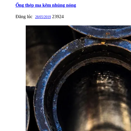
Ống thép mạ kẽm nhúng nóng
Đăng lúc
23924
28/05/2019