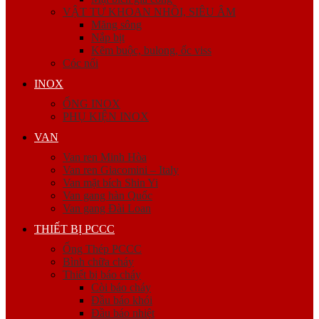
VẬT TƯ KHOAN NHỒI, SIÊU ÂM
Măng sông
Nắp bịt
Kẽm buộc, bulong, ốc viss
Cóc nối
INOX
ỐNG INOX
PHỤ KIỆN INOX
VAN
Van ren Minh Hòa
Van ren Giacomini – Italy
Van mặt bích Shin Yi
Van gang hàn Quốc
Van gang Đài Loan
THIẾT BỊ PCCC
Ống Thép PCCC
Bình chữa cháy
Thiết bị báo cháy
Còi báo cháy
Đầu báo khói
Đầu báo nhiệt