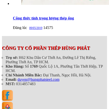
Công thức tính trọng lượng thép ống
Đăng lúc
14575
09/05/2019
CÔNG TY CỔ PHẦN THÉP HÙNG PHÁT
Trụ sở:
H62 Khu Dân Cư Thới An, Đường Lê Thị Riêng,
Phường Thới An, TP HCM.
Kho Hàng:
Số
1769
Quốc Lộ 1A, Phường Tân Thới Hiệp, TP
HCM.
Chi Nhánh Miền Bắc:
Đại Thanh, Ngọc Hồi, Hà Nội.
Email:
duyen@hungphatsteel.com
MST:
0314857483