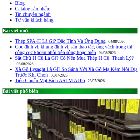
Blog
Catalog sản phẩm
Tin chuyên ngành
Tư vấn khách hàng
Bài viết mới
Thép SPA-H Là Gì? Đặc Tính Và Ứng Dụng
04/08/2026
Cọc định vị, khung định vị, sàn thao tác, ống vách trong thi
công cọc khoan nhồi trên sông hoặc biển
04/08/2026
Sắt Chữ H Cũ Là Gì? Có Nên Mua Thép H Cũ, Thanh Lý?
03/08/2026
Xà Gồ Lysaght Là Gì? So Sánh Với Xà Gồ Mạ Kẽm Nội Địa
Trước Khi Chọn
30/07/2026
Tiêu Chuẩn Mặt Bích ASTM A105
28/07/2026
Bài viết phổ biến