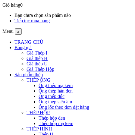
Giỏ hàng
0
Bạn chưa chọn sản phẩm nào
Tiếp tục mua hàng
Menu
x
TRANG CHỦ
Bảng giá
Giá Thép I
Giá thép H
Giá thép U
Giá Thép Hộp
Sản phẩm thép
THÉP ỐNG
Ống thép mạ kẽm
Ống thép hàn đen
Ống thép đúc
Ống thép siêu âm
Ống lốc theo đơn đặt hàng
THÉP HỘP
Thép hộp đen
Thép hộp mạ kẽm
THÉP HÌNH
Thép U