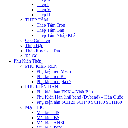
Thép I
Thép V
Thép H
THÉP TẤM
Thép Tấm Trơn
Thép Tấm Gân
Thép Tấm Nhập Khẩu
Cọc Cừ Thép
Thép Đặc
Thép Ray Cầu Trục
Xà Gồ
Phụ Kiện Thép
PHỤ KIỆN REN
Phụ kiện ren Mech
Phụ kiện ren K1
Phụ kiện ren giá rẻ
PHỤ KIỆN HÀN
Phụ kiện hàn FKK – Nhật Bản
Phụ Kiện Hàn Jinil bend (Dybend) – Hàn Quốc
Phụ kiện hàn SCH20 SCH40 SCH80 SCH160
MẶT BÍCH
Mặt bích JIS
Mặt bích BS
Mặt bích ANSI
Mặt bích DIN