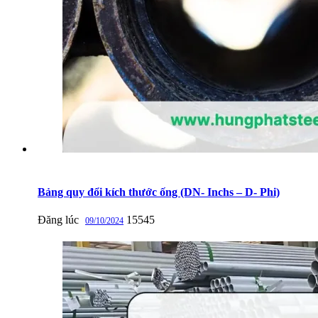
Bảng quy đổi kích thước ống (DN- Inchs – D- Phi)
Đăng lúc
15545
09/10/2024