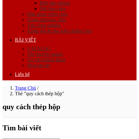
Đèn báo phòng
Nút báo cháy
Đầu phun chữa cháy
Trung tâm báo cháy
Van công nghiệp
Khớp nối & phụ kiện đường ống
BÀI VIẾT
CATALOG
Tin chuyên ngành
Tư vấn khách hàng
Blog tin tức
Liên hệ
Trang Chủ
/
Thẻ "quy cách thép hộp"
quy cách thép hộp
Tìm bài viết