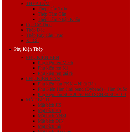
THÉP TẤM
Thép Tấm Trơn
Thép Tấm Gân
Thép Tấm Nhập Khẩu
Cọc Cừ Thép
Thép Đặc
Thép Ray Cầu Trục
Xà Gồ
Phụ Kiện Thép
PHỤ KIỆN REN
Phụ kiện ren Mech
Phụ kiện ren K1
Phụ kiện ren giá rẻ
PHỤ KIỆN HÀN
Phụ kiện hàn FKK – Nhật Bản
Phụ Kiện Hàn Jinil bend (Dybend) – Hàn Quốc
Phụ kiện hàn SCH20 SCH40 SCH80 SCH160
MẶT BÍCH
Mặt bích JIS
Mặt bích BS
Mặt bích ANSI
Mặt bích DIN
Mặt bích mù
Mặt bích gia công