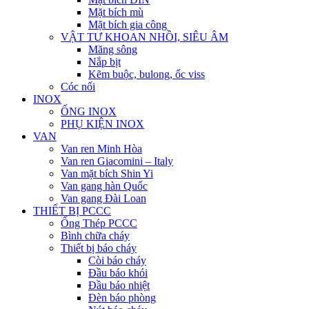
Mặt bích mù
Mặt bích gia công
VẬT TƯ KHOAN NHỒI, SIÊU ÂM
Măng sông
Nắp bịt
Kẽm buộc, bulong, ốc viss
Cóc nối
INOX
ỐNG INOX
PHỤ KIỆN INOX
VAN
Van ren Minh Hòa
Van ren Giacomini – Italy
Van mặt bích Shin Yi
Van gang hàn Quốc
Van gang Đài Loan
THIẾT BỊ PCCC
Ống Thép PCCC
Bình chữa cháy
Thiết bị báo cháy
Còi báo cháy
Đầu báo khói
Đầu báo nhiệt
Đèn báo phòng