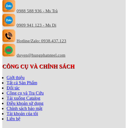
0988 588 936 - Ms Trà
0909 941 123 - Ms Di
Hotline/Zalo: 0938.437.123
duyen@hungphatsteel.com
CÔNG CỤ VÀ CHÍNH SÁCH
Giới thiệu
Tất cả Sản Phẩm
Đối tác
Công cụ và Tra Cứu
Tải xuống Catalog
Điều khoản sử dụng
Chính sách bảo mật
Tài khoản của tôi
Liên hệ