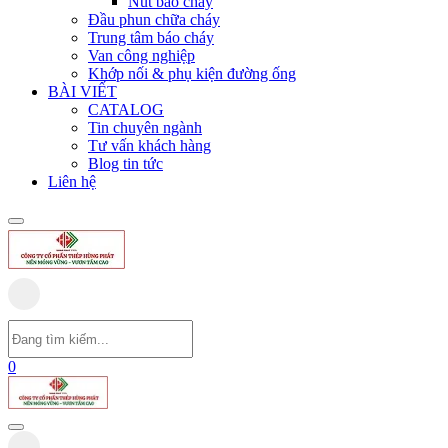
Nút báo cháy
Đầu phun chữa cháy
Trung tâm báo cháy
Van công nghiệp
Khớp nối & phụ kiện đường ống
BÀI VIẾT
CATALOG
Tin chuyên ngành
Tư vấn khách hàng
Blog tin tức
Liên hệ
0