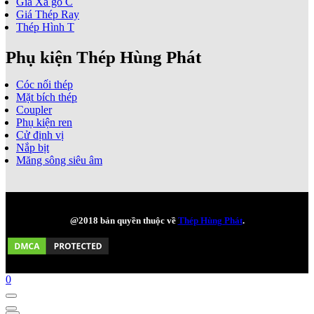
Giá Xà gồ C
Giá Thép Ray
Thép Hình T
Phụ kiện Thép Hùng Phát
Cóc nối thép
Mặt bích thép
Coupler
Phụ kiện ren
Cử định vị
Nắp bịt
Măng sông siêu âm
@2018 bản quyền thuộc về
Thép Hùng Phát
.
0