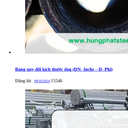
Bảng quy đổi kích thước ống (DN- Inchs – D- Phi)
Đăng lúc
15546
09/10/2024