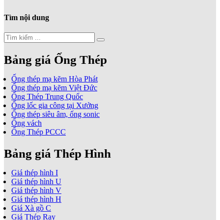
Tìm nội dung
Bảng giá Ống Thép
Ống thép mạ kẽm Hòa Phát
Ống thép mạ kẽm Việt Đức
Ống Thép Trung Quốc
Ống lốc gia công tại Xưởng
Ống thép siêu âm, ống sonic
Ống vách
Ống Thép PCCC
Bảng giá Thép Hình
Giá thép hình I
Giá thép hình U
Giá thép hình V
Giá thép hình H
Giá Xà gồ C
Giá Thép Ray