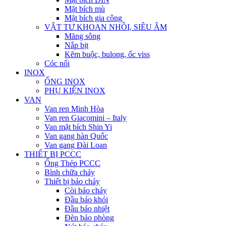
Mặt bích mù
Mặt bích gia công
VẬT TƯ KHOAN NHỒI, SIÊU ÂM
Măng sông
Nắp bịt
Kẽm buộc, bulong, ốc viss
Cóc nối
INOX
ỐNG INOX
PHỤ KIỆN INOX
VAN
Van ren Minh Hòa
Van ren Giacomini – Italy
Van mặt bích Shin Yi
Van gang hàn Quốc
Van gang Đài Loan
THIẾT BỊ PCCC
Ống Thép PCCC
Bình chữa cháy
Thiết bị báo cháy
Còi báo cháy
Đầu báo khói
Đầu báo nhiệt
Đèn báo phòng