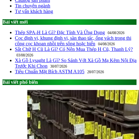
Catalog sản phẩm
Tin chuyên ngành
Tư vấn khách hàng
Bài viết mới
Thép SPA-H Là Gì? Đặc Tính Và Ứng Dụng
04/08/2026
Cọc định vị, khung định vị, sàn thao tác, ống vách trong thi
công cọc khoan nhồi trên sông hoặc biển
04/08/2026
Sắt Chữ H Cũ Là Gì? Có Nên Mua Thép H Cũ, Thanh Lý?
03/08/2026
Xà Gồ Lysaght Là Gì? So Sánh Với Xà Gồ Mạ Kẽm Nội Địa
Trước Khi Chọn
30/07/2026
Tiêu Chuẩn Mặt Bích ASTM A105
28/07/2026
Bài viết phổ biến