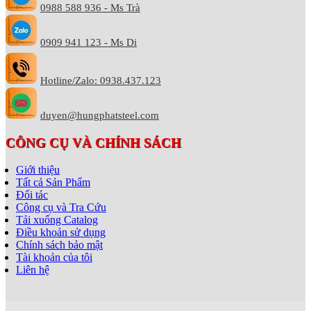
0988 588 936 - Ms Trà
0909 941 123 - Ms Di
Hotline/Zalo: 0938.437.123
duyen@hungphatsteel.com
CÔNG CỤ VÀ CHÍNH SÁCH
Giới thiệu
Tất cả Sản Phẩm
Đối tác
Công cụ và Tra Cứu
Tải xuống Catalog
Điều khoản sử dụng
Chính sách bảo mật
Tài khoản của tôi
Liên hệ