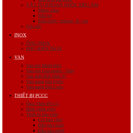
VẬT TƯ KHOAN NHỒI, SIÊU ÂM
Măng sông
Nắp bịt
Kẽm buộc, bulong, ốc viss
Cóc nối
INOX
ỐNG INOX
PHỤ KIỆN INOX
VAN
Van ren Minh Hòa
Van ren Giacomini – Italy
Van mặt bích Shin Yi
Van gang hàn Quốc
Van gang Đài Loan
THIẾT BỊ PCCC
Ống Thép PCCC
Bình chữa cháy
Thiết bị báo cháy
Còi báo cháy
Đầu báo khói
Đầu báo nhiệt