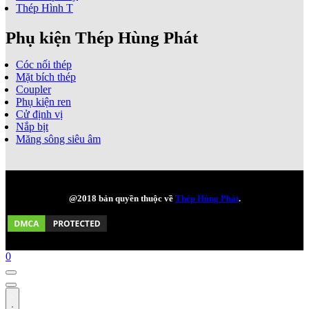
Thép Hình T
Phụ kiện Thép Hùng Phát
Cóc nối thép
Mặt bích thép
Coupler
Phụ kiện ren
Cử định vị
Nắp bịt
Măng sông siêu âm
@2018 bản quyền thuộc về
Thép Hùng Phát
.
0