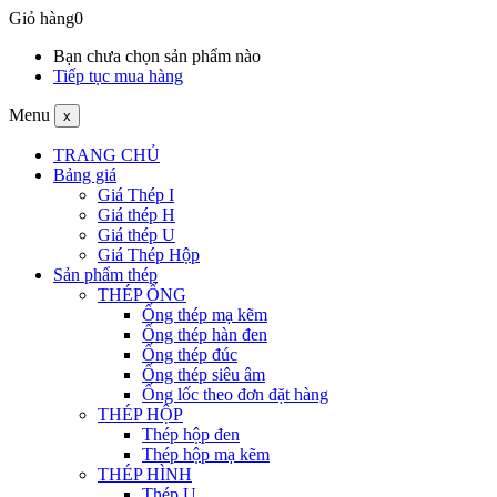
Giỏ hàng
0
Bạn chưa chọn sản phẩm nào
Tiếp tục mua hàng
Menu
x
TRANG CHỦ
Bảng giá
Giá Thép I
Giá thép H
Giá thép U
Giá Thép Hộp
Sản phẩm thép
THÉP ỐNG
Ống thép mạ kẽm
Ống thép hàn đen
Ống thép đúc
Ống thép siêu âm
Ống lốc theo đơn đặt hàng
THÉP HỘP
Thép hộp đen
Thép hộp mạ kẽm
THÉP HÌNH
Thép U