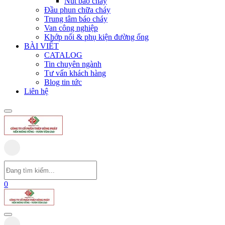
Nút báo cháy
Đầu phun chữa cháy
Trung tâm báo cháy
Van công nghiệp
Khớp nối & phụ kiện đường ống
BÀI VIẾT
CATALOG
Tin chuyên ngành
Tư vấn khách hàng
Blog tin tức
Liên hệ
0