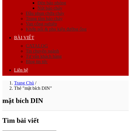
Đèn báo phòng
Nút báo cháy
Đầu phun chữa cháy
Trung tâm báo cháy
Van công nghiệp
Khớp nối & phụ kiện đường ống
BÀI VIẾT
CATALOG
Tin chuyên ngành
Tư vấn khách hàng
Blog tin tức
Liên hệ
Trang Chủ
/
Thẻ "mặt bích DIN"
mặt bích DIN
Tìm bài viết