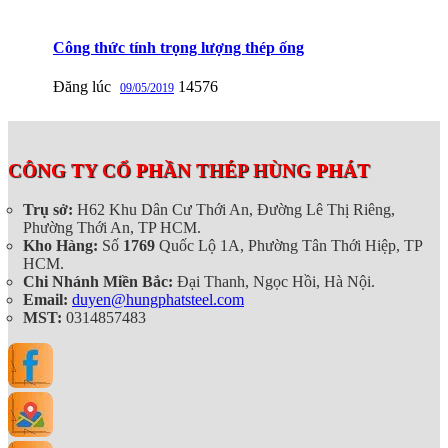
Công thức tính trọng lượng thép ống
Đăng lúc
14576
09/05/2019
CÔNG TY CỔ PHẦN THÉP HÙNG PHÁT
Trụ sở:
H62 Khu Dân Cư Thới An, Đường Lê Thị Riêng,
Phường Thới An, TP HCM.
Kho Hàng:
Số
1769
Quốc Lộ 1A, Phường Tân Thới Hiệp, TP
HCM.
Chi Nhánh Miền Bắc:
Đại Thanh, Ngọc Hồi, Hà Nội.
Email:
duyen@hungphatsteel.com
MST:
0314857483