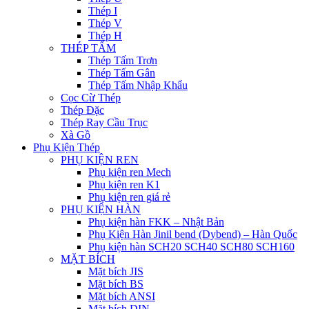
Thép I
Thép V
Thép H
THÉP TẤM
Thép Tấm Trơn
Thép Tấm Gân
Thép Tấm Nhập Khẩu
Cọc Cừ Thép
Thép Đặc
Thép Ray Cầu Trục
Xà Gồ
Phụ Kiện Thép
PHỤ KIỆN REN
Phụ kiện ren Mech
Phụ kiện ren K1
Phụ kiện ren giá rẻ
PHỤ KIỆN HÀN
Phụ kiện hàn FKK – Nhật Bản
Phụ Kiện Hàn Jinil bend (Dybend) – Hàn Quốc
Phụ kiện hàn SCH20 SCH40 SCH80 SCH160
MẶT BÍCH
Mặt bích JIS
Mặt bích BS
Mặt bích ANSI
Mặt bích DIN