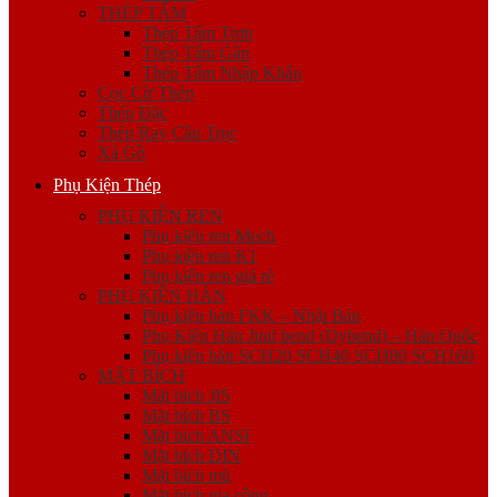
THÉP TẤM
Thép Tấm Trơn
Thép Tấm Gân
Thép Tấm Nhập Khẩu
Cọc Cừ Thép
Thép Đặc
Thép Ray Cầu Trục
Xà Gồ
Phụ Kiện Thép
PHỤ KIỆN REN
Phụ kiện ren Mech
Phụ kiện ren K1
Phụ kiện ren giá rẻ
PHỤ KIỆN HÀN
Phụ kiện hàn FKK – Nhật Bản
Phụ Kiện Hàn Jinil bend (Dybend) – Hàn Quốc
Phụ kiện hàn SCH20 SCH40 SCH80 SCH160
MẶT BÍCH
Mặt bích JIS
Mặt bích BS
Mặt bích ANSI
Mặt bích DIN
Mặt bích mù
Mặt bích gia công