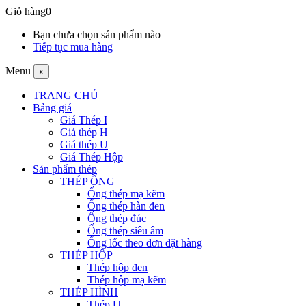
Giỏ hàng
0
Bạn chưa chọn sản phẩm nào
Tiếp tục mua hàng
Menu
x
TRANG CHỦ
Bảng giá
Giá Thép I
Giá thép H
Giá thép U
Giá Thép Hộp
Sản phẩm thép
THÉP ỐNG
Ống thép mạ kẽm
Ống thép hàn đen
Ống thép đúc
Ống thép siêu âm
Ống lốc theo đơn đặt hàng
THÉP HỘP
Thép hộp đen
Thép hộp mạ kẽm
THÉP HÌNH
Thép U