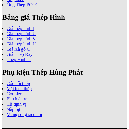
Ống Thép PCCC
Bảng giá Thép Hình
Giá thép hình I
Giá thép hình U
Giá thép hình V
Giá thép hình H
Giá Xà gồ C
Giá Thép Ray
Thép Hình T
Phụ kiện Thép Hùng Phát
Cóc nối thép
Mặt bích thép
Coupler
Phụ kiện ren
Cử định vị
Nắp bịt
Măng sông siêu âm