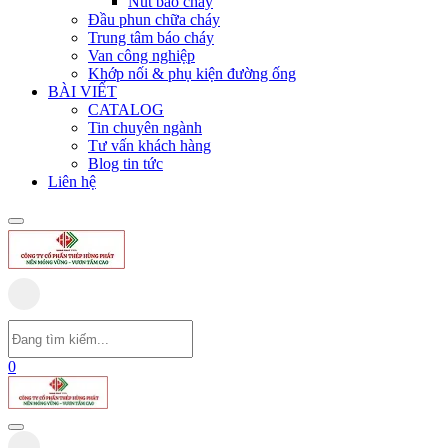
Nút báo cháy
Đầu phun chữa cháy
Trung tâm báo cháy
Van công nghiệp
Khớp nối & phụ kiện đường ống
BÀI VIẾT
CATALOG
Tin chuyên ngành
Tư vấn khách hàng
Blog tin tức
Liên hệ
0