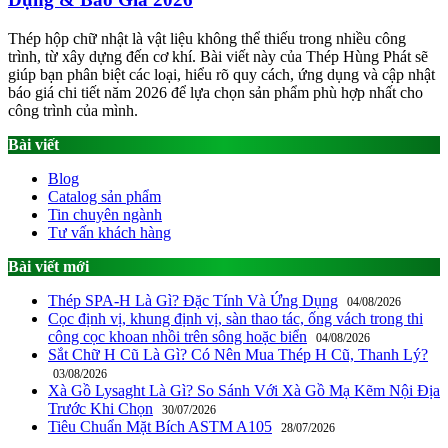
Thép hộp chữ nhật là vật liệu không thể thiếu trong nhiều công
trình, từ xây dựng đến cơ khí. Bài viết này của Thép Hùng Phát sẽ
giúp bạn phân biệt các loại, hiểu rõ quy cách, ứng dụng và cập nhật
báo giá chi tiết năm 2026 để lựa chọn sản phẩm phù hợp nhất cho
công trình của mình.
Bài viết
Blog
Catalog sản phẩm
Tin chuyên ngành
Tư vấn khách hàng
Bài viết mới
Thép SPA-H Là Gì? Đặc Tính Và Ứng Dụng
04/08/2026
Cọc định vị, khung định vị, sàn thao tác, ống vách trong thi
công cọc khoan nhồi trên sông hoặc biển
04/08/2026
Sắt Chữ H Cũ Là Gì? Có Nên Mua Thép H Cũ, Thanh Lý?
03/08/2026
Xà Gồ Lysaght Là Gì? So Sánh Với Xà Gồ Mạ Kẽm Nội Địa
Trước Khi Chọn
30/07/2026
Tiêu Chuẩn Mặt Bích ASTM A105
28/07/2026