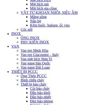
Mặt bích mù
Mặt bích gia công
VẬT TƯ KHOAN NHỒI, SIÊU ÂM
Măng sông
Nắp bịt
Kẽm buộc, bulong, ốc viss
Cóc nối
INOX
ỐNG INOX
PHỤ KIỆN INOX
VAN
Van ren Minh Hòa
Van ren Giacomini – Italy
Van mặt bích Shin Yi
Van gang hàn Quốc
Van gang Đài Loan
THIẾT BỊ PCCC
Ống Thép PCCC
Bình chữa cháy
Thiết bị báo cháy
Còi báo cháy
Đầu báo khói
Đầu báo nhiệt
Đèn báo phòng