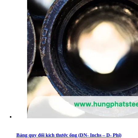
Bảng quy đổi kích thước ống (DN- Inchs – D- Phi)