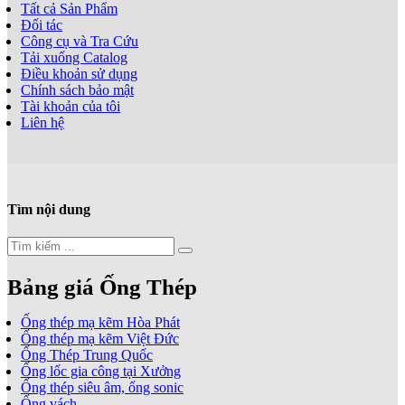
Tất cả Sản Phẩm
Đối tác
Công cụ và Tra Cứu
Tải xuống Catalog
Điều khoản sử dụng
Chính sách bảo mật
Tài khoản của tôi
Liên hệ
Tìm nội dung
Bảng giá Ống Thép
Ống thép mạ kẽm Hòa Phát
Ống thép mạ kẽm Việt Đức
Ống Thép Trung Quốc
Ống lốc gia công tại Xưởng
Ống thép siêu âm, ống sonic
Ống vách