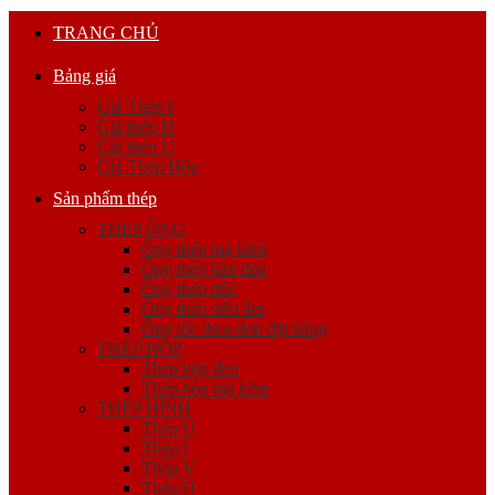
TRANG CHỦ
Bảng giá
Giá Thép I
Giá thép H
Giá thép U
Giá Thép Hộp
Sản phẩm thép
THÉP ỐNG
Ống thép mạ kẽm
Ống thép hàn đen
Ống thép đúc
Ống thép siêu âm
Ống lốc theo đơn đặt hàng
THÉP HỘP
Thép hộp đen
Thép hộp mạ kẽm
THÉP HÌNH
Thép U
Thép I
Thép V
Thép H