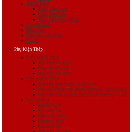
THÉP TẤM
Thép Tấm Trơn
Thép Tấm Gân
Thép Tấm Nhập Khẩu
Cọc Cừ Thép
Thép Đặc
Thép Ray Cầu Trục
Xà Gồ
Phụ Kiện Thép
PHỤ KIỆN REN
Phụ kiện ren Mech
Phụ kiện ren K1
Phụ kiện ren giá rẻ
PHỤ KIỆN HÀN
Phụ kiện hàn FKK – Nhật Bản
Phụ Kiện Hàn Jinil bend (Dybend) – Hàn Quốc
Phụ kiện hàn SCH20 SCH40 SCH80 SCH160
MẶT BÍCH
Mặt bích JIS
Mặt bích BS
Mặt bích ANSI
Mặt bích DIN
Mặt bích mù
Mặt bích gia công