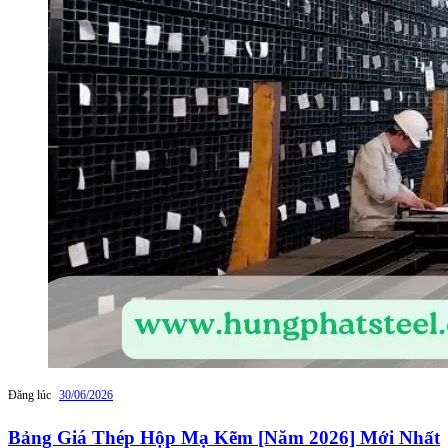
Đăng lúc
30/06/2026
Bảng Giá Thép Hộp Mạ Kẽm [Năm 2026] Mới Nhất