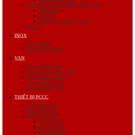
VẬT TƯ KHOAN NHỒI, SIÊU ÂM
Măng sông
Nắp bịt
Kẽm buộc, bulong, ốc viss
Cóc nối
INOX
ỐNG INOX
PHỤ KIỆN INOX
VAN
Van ren Minh Hòa
Van ren Giacomini – Italy
Van mặt bích Shin Yi
Van gang hàn Quốc
Van gang Đài Loan
THIẾT BỊ PCCC
Ống Thép PCCC
Bình chữa cháy
Thiết bị báo cháy
Còi báo cháy
Đầu báo khói
Đầu báo nhiệt