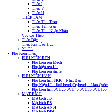
Thép I
Thép V
Thép H
THÉP TẤM
Thép Tấm Trơn
Thép Tấm Gân
Thép Tấm Nhập Khẩu
Cọc Cừ Thép
Thép Đặc
Thép Ray Cầu Trục
Xà Gồ
Phụ Kiện Thép
PHỤ KIỆN REN
Phụ kiện ren Mech
Phụ kiện ren K1
Phụ kiện ren giá rẻ
PHỤ KIỆN HÀN
Phụ kiện hàn FKK – Nhật Bản
Phụ Kiện Hàn Jinil bend (Dybend) – Hàn Quốc
Phụ kiện hàn SCH20 SCH40 SCH80 SCH160
MẶT BÍCH
Mặt bích JIS
Mặt bích BS
Mặt bích ANSI
Mặt bích DIN