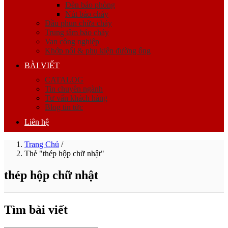
Đèn báo phòng
Nút báo cháy
Đầu phun chữa cháy
Trung tâm báo cháy
Van công nghiệp
Khớp nối & phụ kiện đường ống
BÀI VIẾT
CATALOG
Tin chuyên ngành
Tư vấn khách hàng
Blog tin tức
Liên hệ
Trang Chủ
/
Thẻ "thép hộp chữ nhật"
thép hộp chữ nhật
Tìm bài viết