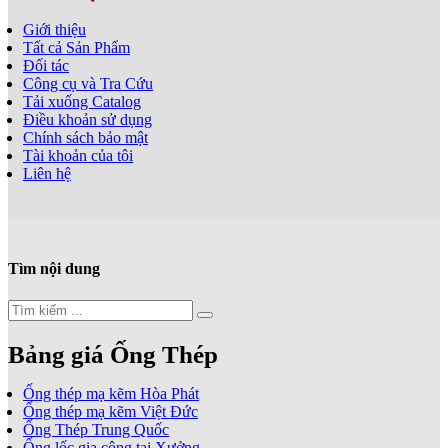
Giới thiệu
Tất cả Sản Phẩm
Đối tác
Công cụ và Tra Cứu
Tải xuống Catalog
Điều khoản sử dụng
Chính sách bảo mật
Tài khoản của tôi
Liên hệ
Tìm nội dung
Bảng giá Ống Thép
Ống thép mạ kẽm Hòa Phát
Ống thép mạ kẽm Việt Đức
Ống Thép Trung Quốc
Ống lốc gia công tại Xưởng