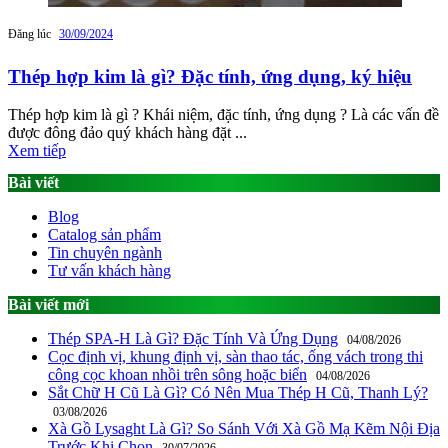
Đăng lúc
30/09/2024
Thép hợp kim là gì? Đặc tính, ứng dụng, ký hiệu
Thép hợp kim là gì ? Khái niệm, đặc tính, ứng dụng ? Là các vấn đề
được đông đảo quý khách hàng đặt ...
Xem tiếp
Bài viết
Blog
Catalog sản phẩm
Tin chuyên ngành
Tư vấn khách hàng
Bài viết mới
Thép SPA-H Là Gì? Đặc Tính Và Ứng Dụng
04/08/2026
Cọc định vị, khung định vị, sàn thao tác, ống vách trong thi
công cọc khoan nhồi trên sông hoặc biển
04/08/2026
Sắt Chữ H Cũ Là Gì? Có Nên Mua Thép H Cũ, Thanh Lý?
03/08/2026
Xà Gồ Lysaght Là Gì? So Sánh Với Xà Gồ Mạ Kẽm Nội Địa
Trước Khi Chọn
30/07/2026