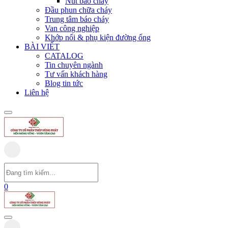
Nút báo cháy
Đầu phun chữa cháy
Trung tâm báo cháy
Van công nghiệp
Khớp nối & phụ kiện đường ống
BÀI VIẾT
CATALOG
Tin chuyên ngành
Tư vấn khách hàng
Blog tin tức
Liên hệ
0