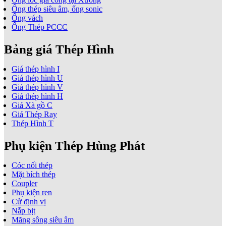
Ống thép siêu âm, ống sonic
Ống vách
Ống Thép PCCC
Bảng giá Thép Hình
Giá thép hình I
Giá thép hình U
Giá thép hình V
Giá thép hình H
Giá Xà gồ C
Giá Thép Ray
Thép Hình T
Phụ kiện Thép Hùng Phát
Cóc nối thép
Mặt bích thép
Coupler
Phụ kiện ren
Cử định vị
Nắp bịt
Măng sông siêu âm