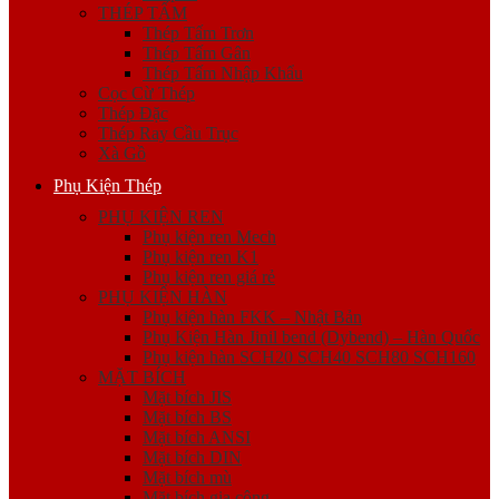
THÉP TẤM
Thép Tấm Trơn
Thép Tấm Gân
Thép Tấm Nhập Khẩu
Cọc Cừ Thép
Thép Đặc
Thép Ray Cầu Trục
Xà Gồ
Phụ Kiện Thép
PHỤ KIỆN REN
Phụ kiện ren Mech
Phụ kiện ren K1
Phụ kiện ren giá rẻ
PHỤ KIỆN HÀN
Phụ kiện hàn FKK – Nhật Bản
Phụ Kiện Hàn Jinil bend (Dybend) – Hàn Quốc
Phụ kiện hàn SCH20 SCH40 SCH80 SCH160
MẶT BÍCH
Mặt bích JIS
Mặt bích BS
Mặt bích ANSI
Mặt bích DIN
Mặt bích mù
Mặt bích gia công