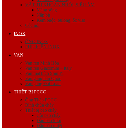
VẬT TƯ KHOAN NHỒI, SIÊU ÂM
Măng sông
Nắp bịt
Kẽm buộc, bulong, ốc viss
Cóc nối
INOX
ỐNG INOX
PHỤ KIỆN INOX
VAN
Van ren Minh Hòa
Van ren Giacomini – Italy
Van mặt bích Shin Yi
Van gang hàn Quốc
Van gang Đài Loan
THIẾT BỊ PCCC
Ống Thép PCCC
Bình chữa cháy
Thiết bị báo cháy
Còi báo cháy
Đầu báo khói
Đầu báo nhiệt