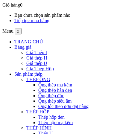
Giỏ hàng
0
Bạn chưa chọn sản phẩm nào
Tiếp tục mua hàng
Menu
x
TRANG CHỦ
Bảng giá
Giá Thép I
Giá thép H
Giá thép U
Giá Thép Hộp
Sản phẩm thép
THÉP ỐNG
Ống thép mạ kẽm
Ống thép hàn đen
Ống thép đúc
Ống thép siêu âm
Ống lốc theo đơn đặt hàng
THÉP HỘP
Thép hộp đen
Thép hộp mạ kẽm
THÉP HÌNH
Thép U