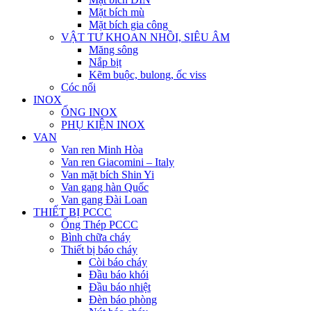
Mặt bích mù
Mặt bích gia công
VẬT TƯ KHOAN NHỒI, SIÊU ÂM
Măng sông
Nắp bịt
Kẽm buộc, bulong, ốc viss
Cóc nối
INOX
ỐNG INOX
PHỤ KIỆN INOX
VAN
Van ren Minh Hòa
Van ren Giacomini – Italy
Van mặt bích Shin Yi
Van gang hàn Quốc
Van gang Đài Loan
THIẾT BỊ PCCC
Ống Thép PCCC
Bình chữa cháy
Thiết bị báo cháy
Còi báo cháy
Đầu báo khói
Đầu báo nhiệt
Đèn báo phòng