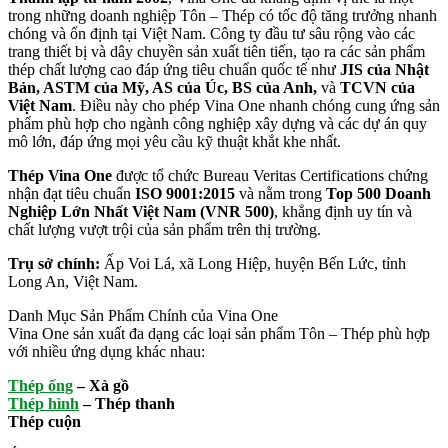
trong những doanh nghiệp Tôn – Thép có tốc độ tăng trưởng nhanh
chóng và ổn định tại Việt Nam. Công ty đầu tư sâu rộng vào các
trang thiết bị và dây chuyền sản xuất tiên tiến, tạo ra các sản phẩm
thép chất lượng cao đáp ứng tiêu chuẩn quốc tế như
JIS của Nhật
Bản, ASTM của Mỹ, AS của Úc, BS của Anh,
và
TCVN của
Việt Nam
. Điều này cho phép Vina One nhanh chóng cung ứng sản
phẩm phù hợp cho ngành công nghiệp xây dựng và các dự án quy
mô lớn, đáp ứng mọi yêu cầu kỹ thuật khắt khe nhất.
Thép Vina One
được tổ chức Bureau Veritas Certifications chứng
nhận đạt tiêu chuẩn
ISO 9001:2015
và nằm trong
Top 500 Doanh
Nghiệp Lớn Nhất Việt Nam (VNR 500)
, khẳng định uy tín và
chất lượng vượt trội của sản phẩm trên thị trường.
Trụ sở chính:
Ấp Voi Lá, xã Long Hiệp, huyện Bến Lức, tỉnh
Long An, Việt Nam.
Danh Mục Sản Phẩm Chính của Vina One
Vina One sản xuất đa dạng các loại sản phẩm Tôn – Thép phù hợp
với nhiều ứng dụng khác nhau:
Thép ống
– Xà gồ
Thép hình
– Thép thanh
Thép cuộn