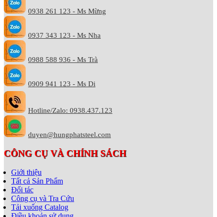
0938 261 123 - Ms Mừng
0937 343 123 - Ms Nha
0988 588 936 - Ms Trà
0909 941 123 - Ms Di
Hotline/Zalo: 0938.437.123
duyen@hungphatsteel.com
CÔNG CỤ VÀ CHÍNH SÁCH
Giới thiệu
Tất cả Sản Phẩm
Đối tác
Công cụ và Tra Cứu
Tải xuống Catalog
Điều khoản sử dụng