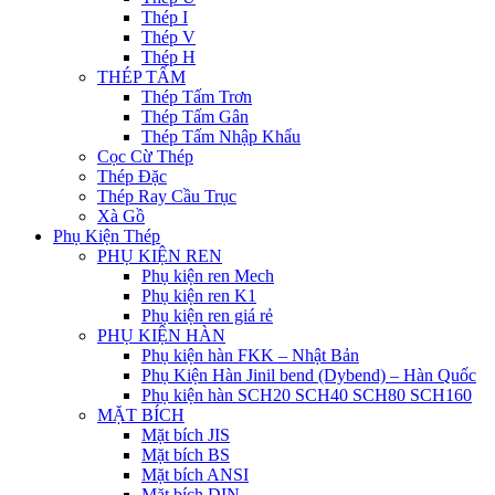
Thép I
Thép V
Thép H
THÉP TẤM
Thép Tấm Trơn
Thép Tấm Gân
Thép Tấm Nhập Khẩu
Cọc Cừ Thép
Thép Đặc
Thép Ray Cầu Trục
Xà Gồ
Phụ Kiện Thép
PHỤ KIỆN REN
Phụ kiện ren Mech
Phụ kiện ren K1
Phụ kiện ren giá rẻ
PHỤ KIỆN HÀN
Phụ kiện hàn FKK – Nhật Bản
Phụ Kiện Hàn Jinil bend (Dybend) – Hàn Quốc
Phụ kiện hàn SCH20 SCH40 SCH80 SCH160
MẶT BÍCH
Mặt bích JIS
Mặt bích BS
Mặt bích ANSI
Mặt bích DIN