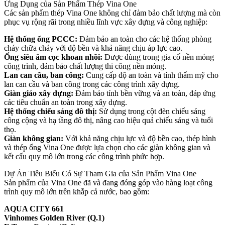
Ứng Dụng của Sản Phẩm Thép Vina One
Các sản phẩm thép Vina One không chỉ đảm bảo chất lượng mà còn
phục vụ rộng rãi trong nhiều lĩnh vực xây dựng và công nghiệp:
Hệ thống ống PCCC:
Đảm bảo an toàn cho các hệ thống phòng
cháy chữa cháy với độ bền và khả năng chịu áp lực cao.
Ống siêu âm cọc khoan nhồi:
Được dùng trong gia cố nền móng
công trình, đảm bảo chất lượng thi công nền móng.
Lan can cầu, ban công:
Cung cấp độ an toàn và tính thẩm mỹ cho
lan can cầu và ban công trong các công trình xây dựng.
Giàn giáo xây dựng:
Đảm bảo tính bền vững và an toàn, đáp ứng
các tiêu chuẩn an toàn trong xây dựng.
Hệ thống chiếu sáng đô thị:
Sử dụng trong cột đèn chiếu sáng
công cộng và hạ tầng đô thị, nâng cao hiệu quả chiếu sáng và tuổi
thọ.
Giàn không gian:
Với khả năng chịu lực và độ bền cao, thép hình
và thép ống Vina One được lựa chọn cho các giàn không gian và
kết cấu quy mô lớn trong các công trình phức hợp.
Dự Án Tiêu Biểu Có Sự Tham Gia của Sản Phẩm Vina One
Sản phẩm của Vina One đã và đang đóng góp vào hàng loạt công
trình quy mô lớn trên khắp cả nước, bao gồm:
AQUA CITY 661
Vinhomes Golden River (Q.1)