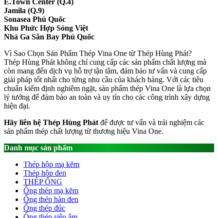
E.Town Center (Q.4)
Jamila (Q.9)
Sonasea Phú Quốc
Khu Phức Hợp Sóng Việt
Nhà Ga Sân Bay Phú Quốc
Vì Sao Chọn Sản Phẩm Thép Vina One từ Thép Hùng Phát?
Thép Hùng Phát không chỉ cung cấp các sản phẩm chất lượng mà
còn mang đến dịch vụ hỗ trợ tận tâm, đảm bảo tư vấn và cung cấp
giải pháp tốt nhất cho từng nhu cầu của khách hàng. Với các tiêu
chuẩn kiểm định nghiêm ngặt, sản phẩm thép Vina One là lựa chọn
lý tưởng để đảm bảo an toàn và uy tín cho các công trình xây dựng
hiện đại.
Hãy liên hệ Thép Hùng Phát
để được tư vấn và trải nghiệm các
sản phẩm thép chất lượng từ thương hiệu Vina One.
Danh mục sản phẩm
Thép hộp mạ kẽm
Thép hộp đen
THÉP ỐNG
Ống thép mạ kẽm
Ống thép hàn đen
Ống thép đúc
Ống thép siêu âm