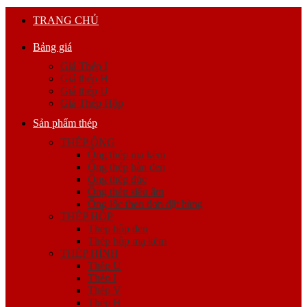
TRANG CHỦ
Bảng giá
Giá Thép I
Giá thép H
Giá thép U
Giá Thép Hộp
Sản phẩm thép
THÉP ỐNG
Ống thép mạ kẽm
Ống thép hàn đen
Ống thép đúc
Ống thép siêu âm
Ống lốc theo đơn đặt hàng
THÉP HỘP
Thép hộp đen
Thép hộp mạ kẽm
THÉP HÌNH
Thép U
Thép I
Thép V
Thép H