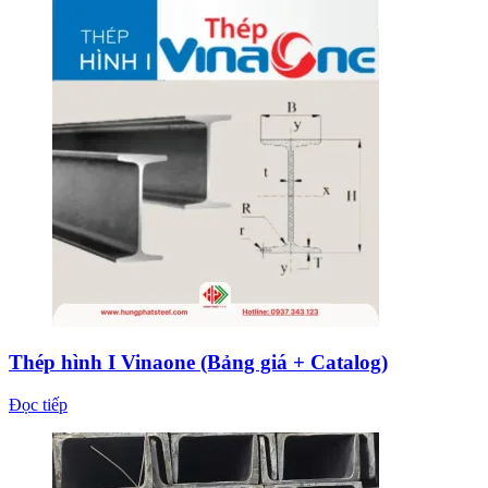
Thép hình I Vinaone (Bảng giá + Catalog)
Đọc tiếp