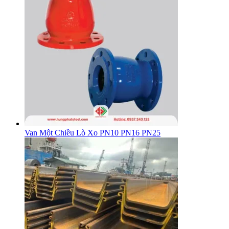
Van Một Chiều Lò Xo PN10 PN16 PN25