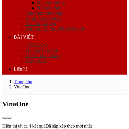
Đèn báo phòng
Nút báo cháy
Đầu phun chữa cháy
Trung tâm báo cháy
Van công nghiệp
Khớp nối & phụ kiện đường ống
BÀI VIẾT
CATALOG
Tin chuyên ngành
Tư vấn khách hàng
Blog tin tức
Liên hệ
Trang chủ
VinaOne
VinaOne
Hiển thị tất cả 4 kết quả
Đã sắp xếp theo mới nhất