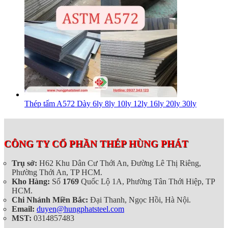
Thép tấm A572 Dày 6ly 8ly 10ly 12ly 16ly 20ly 30ly
CÔNG TY CỔ PHẦN THÉP HÙNG PHÁT
Trụ sở:
H62 Khu Dân Cư Thới An, Đường Lê Thị Riêng,
Phường Thới An, TP HCM.
Kho Hàng:
Số
1769
Quốc Lộ 1A, Phường Tân Thới Hiệp, TP
HCM.
Chi Nhánh Miền Bắc:
Đại Thanh, Ngọc Hồi, Hà Nội.
Email:
duyen@hungphatsteel.com
MST:
0314857483