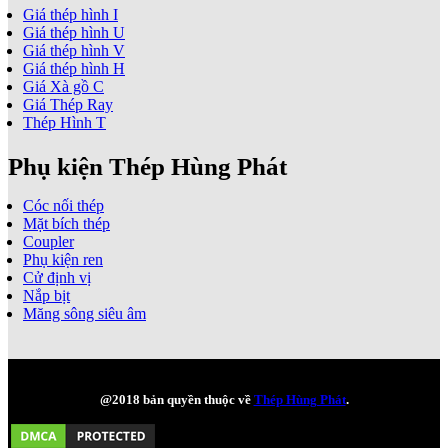
Giá thép hình I
Giá thép hình U
Giá thép hình V
Giá thép hình H
Giá Xà gồ C
Giá Thép Ray
Thép Hình T
Phụ kiện Thép Hùng Phát
Cóc nối thép
Mặt bích thép
Coupler
Phụ kiện ren
Cử định vị
Nắp bịt
Măng sông siêu âm
@2018 bản quyền thuộc về
Thép Hùng Phát
.