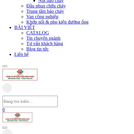
Nút báo cháy
Đầu phun chữa cháy
Trung tâm báo cháy
Van công nghiệp
Khớp nối & phụ kiện đường ống
BÀI VIẾT
CATALOG
Tin chuyên ngành
Tư vấn khách hàng
Blog tin tức
Liên hệ
0