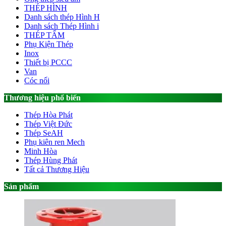
THÉP HÌNH
Danh sách thép Hình H
Danh sách Thép Hình i
THÉP TẤM
Phụ Kiện Thép
Inox
Thiết bị PCCC
Van
Cóc nối
Thương hiệu phổ biến
Thép Hòa Phát
Thép Việt Đức
Thép SeAH
Phụ kiên ren Mech
Minh Hòa
Thép Hùng Phát
Tất cả Thương Hiệu
Sản phẩm