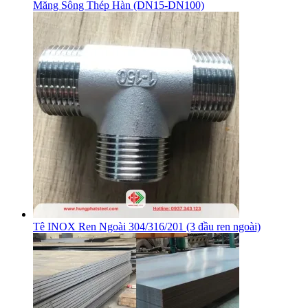
Măng Sông Thép Hàn (DN15-DN100)
Tê INOX Ren Ngoài 304/316/201 (3 đầu ren ngoài)