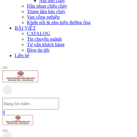
Nút báo cháy
Đầu phun chữa cháy
Trung tâm báo cháy
Van công nghiệp
Khớp nối & phụ kiện đường ống
BÀI VIẾT
CATALOG
Tin chuyên ngành
Tư vấn khách hàng
Blog tin tức
Liên hệ
0