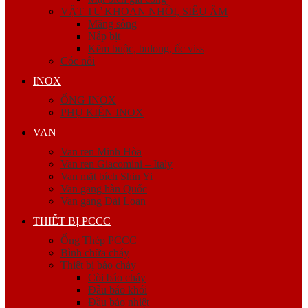
VẬT TƯ KHOAN NHỒI, SIÊU ÂM
Măng sông
Nắp bịt
Kẽm buộc, bulong, ốc viss
Cóc nối
INOX
ỐNG INOX
PHỤ KIỆN INOX
VAN
Van ren Minh Hòa
Van ren Giacomini – Italy
Van mặt bích Shin Yi
Van gang hàn Quốc
Van gang Đài Loan
THIẾT BỊ PCCC
Ống Thép PCCC
Bình chữa cháy
Thiết bị báo cháy
Còi báo cháy
Đầu báo khói
Đầu báo nhiệt