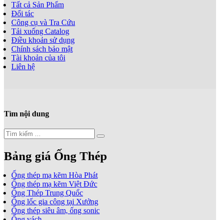
Tất cả Sản Phẩm
Đối tác
Công cụ và Tra Cứu
Tải xuống Catalog
Điều khoản sử dụng
Chính sách bảo mật
Tài khoản của tôi
Liên hệ
Tìm nội dung
Bảng giá Ống Thép
Ống thép mạ kẽm Hòa Phát
Ống thép mạ kẽm Việt Đức
Ống Thép Trung Quốc
Ống lốc gia công tại Xưởng
Ống thép siêu âm, ống sonic
Ống vách