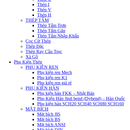
Thép I
Thép V
Thép H
THÉP TẤM
Thép Tấm Trơn
Thép Tấm Gân
Thép Tấm Nhập Khẩu
Cọc Cừ Thép
Thép Đặc
Thép Ray Cầu Trục
Xà Gồ
Phụ Kiện Thép
PHỤ KIỆN REN
Phụ kiện ren Mech
Phụ kiện ren K1
Phụ kiện ren giá rẻ
PHỤ KIỆN HÀN
Phụ kiện hàn FKK – Nhật Bản
Phụ Kiện Hàn Jinil bend (Dybend) – Hàn Quốc
Phụ kiện hàn SCH20 SCH40 SCH80 SCH160
MẶT BÍCH
Mặt bích JIS
Mặt bích BS
Mặt bích ANSI
Mặt bích DIN