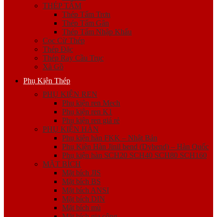
THÉP TẤM
Thép Tấm Trơn
Thép Tấm Gân
Thép Tấm Nhập Khẩu
Cọc Cừ Thép
Thép Đặc
Thép Ray Cầu Trục
Xà Gồ
Phụ Kiện Thép
PHỤ KIỆN REN
Phụ kiện ren Mech
Phụ kiện ren K1
Phụ kiện ren giá rẻ
PHỤ KIỆN HÀN
Phụ kiện hàn FKK – Nhật Bản
Phụ Kiện Hàn Jinil bend (Dybend) – Hàn Quốc
Phụ kiện hàn SCH20 SCH40 SCH80 SCH160
MẶT BÍCH
Mặt bích JIS
Mặt bích BS
Mặt bích ANSI
Mặt bích DIN
Mặt bích mù
Mặt bích gia công