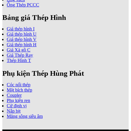
Ống Thép PCCC
Bảng giá Thép Hình
Giá thép hình I
Giá thép hình U
Giá thép hình V
Giá thép hình H
Giá Xà gồ C
Giá Thép Ray
Thép Hình T
Phụ kiện Thép Hùng Phát
Cóc nối thép
Mặt bích thép
Coupler
Phụ kiện ren
Cử định vị
Nắp bịt
Măng sông siêu âm