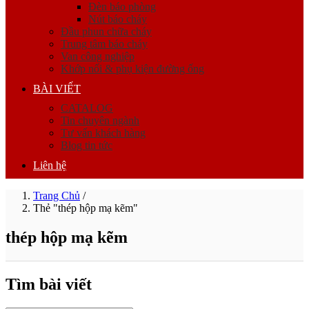
Đèn báo phòng
Nút báo cháy
Đầu phun chữa cháy
Trung tâm báo cháy
Van công nghiệp
Khớp nối & phụ kiện đường ống
BÀI VIẾT
CATALOG
Tin chuyên ngành
Tư vấn khách hàng
Blog tin tức
Liên hệ
Trang Chủ
/
Thẻ "thép hộp mạ kẽm"
thép hộp mạ kẽm
Tìm bài viết