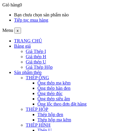
Giỏ hàng
0
Bạn chưa chọn sản phẩm nào
Tiếp tục mua hàng
Menu
x
TRANG CHỦ
Bảng giá
Giá Thép I
Giá thép H
Giá thép U
Giá Thép Hộp
Sản phẩm thép
THÉP ỐNG
Ống thép mạ kẽm
Ống thép hàn đen
Ống thép đúc
Ống thép siêu âm
Ống lốc theo đơn đặt hàng
THÉP HỘP
Thép hộp đen
Thép hộp mạ kẽm
THÉP HÌNH
Thép U