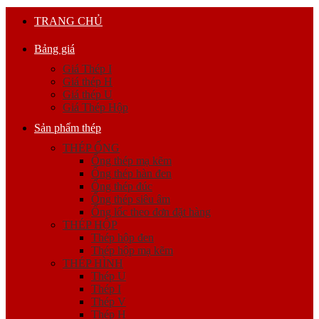
TRANG CHỦ
Bảng giá
Giá Thép I
Giá thép H
Giá thép U
Giá Thép Hộp
Sản phẩm thép
THÉP ỐNG
Ống thép mạ kẽm
Ống thép hàn đen
Ống thép đúc
Ống thép siêu âm
Ống lốc theo đơn đặt hàng
THÉP HỘP
Thép hộp đen
Thép hộp mạ kẽm
THÉP HÌNH
Thép U
Thép I
Thép V
Thép H