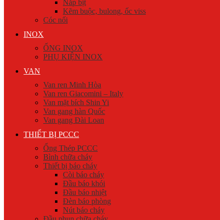
Nắp bịt
Kẽm buộc, bulong, ốc viss
Cóc nối
INOX
ỐNG INOX
PHỤ KIỆN INOX
VAN
Van ren Minh Hòa
Van ren Giacomini – Italy
Van mặt bích Shin Yi
Van gang hàn Quốc
Van gang Đài Loan
THIẾT BỊ PCCC
Ống Thép PCCC
Bình chữa cháy
Thiết bị báo cháy
Còi báo cháy
Đầu báo khói
Đầu báo nhiệt
Đèn báo phòng
Nút báo cháy
Đầu phun chữa cháy