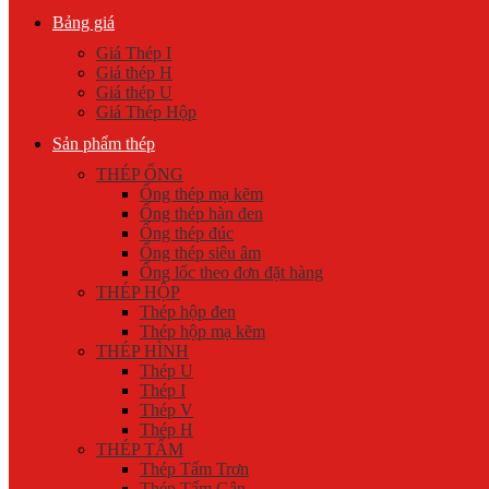
Bảng giá
Giá Thép I
Giá thép H
Giá thép U
Giá Thép Hộp
Sản phẩm thép
THÉP ỐNG
Ống thép mạ kẽm
Ống thép hàn đen
Ống thép đúc
Ống thép siêu âm
Ống lốc theo đơn đặt hàng
THÉP HỘP
Thép hộp đen
Thép hộp mạ kẽm
THÉP HÌNH
Thép U
Thép I
Thép V
Thép H
THÉP TẤM
Thép Tấm Trơn
Thép Tấm Gân