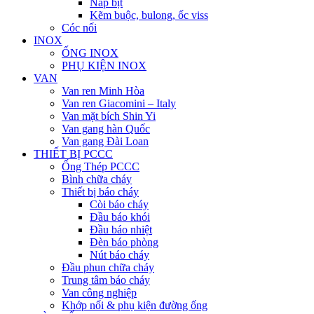
Nắp bịt
Kẽm buộc, bulong, ốc viss
Cóc nối
INOX
ỐNG INOX
PHỤ KIỆN INOX
VAN
Van ren Minh Hòa
Van ren Giacomini – Italy
Van mặt bích Shin Yi
Van gang hàn Quốc
Van gang Đài Loan
THIẾT BỊ PCCC
Ống Thép PCCC
Bình chữa cháy
Thiết bị báo cháy
Còi báo cháy
Đầu báo khói
Đầu báo nhiệt
Đèn báo phòng
Nút báo cháy
Đầu phun chữa cháy
Trung tâm báo cháy
Van công nghiệp
Khớp nối & phụ kiện đường ống