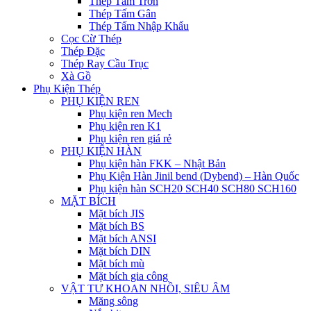
Thép Tấm Trơn
Thép Tấm Gân
Thép Tấm Nhập Khẩu
Cọc Cừ Thép
Thép Đặc
Thép Ray Cầu Trục
Xà Gồ
Phụ Kiện Thép
PHỤ KIỆN REN
Phụ kiện ren Mech
Phụ kiện ren K1
Phụ kiện ren giá rẻ
PHỤ KIỆN HÀN
Phụ kiện hàn FKK – Nhật Bản
Phụ Kiện Hàn Jinil bend (Dybend) – Hàn Quốc
Phụ kiện hàn SCH20 SCH40 SCH80 SCH160
MẶT BÍCH
Mặt bích JIS
Mặt bích BS
Mặt bích ANSI
Mặt bích DIN
Mặt bích mù
Mặt bích gia công
VẬT TƯ KHOAN NHỒI, SIÊU ÂM
Măng sông