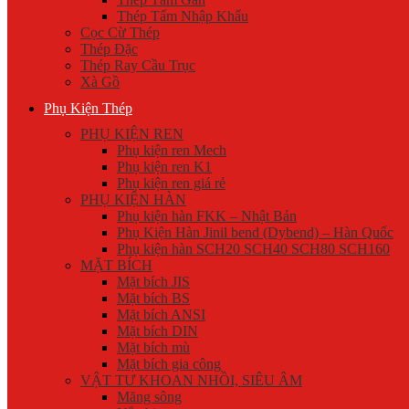
Thép Tấm Nhập Khẩu
Cọc Cừ Thép
Thép Đặc
Thép Ray Cầu Trục
Xà Gồ
Phụ Kiện Thép
PHỤ KIỆN REN
Phụ kiện ren Mech
Phụ kiện ren K1
Phụ kiện ren giá rẻ
PHỤ KIỆN HÀN
Phụ kiện hàn FKK – Nhật Bản
Phụ Kiện Hàn Jinil bend (Dybend) – Hàn Quốc
Phụ kiện hàn SCH20 SCH40 SCH80 SCH160
MẶT BÍCH
Mặt bích JIS
Mặt bích BS
Mặt bích ANSI
Mặt bích DIN
Mặt bích mù
Mặt bích gia công
VẬT TƯ KHOAN NHỒI, SIÊU ÂM
Măng sông