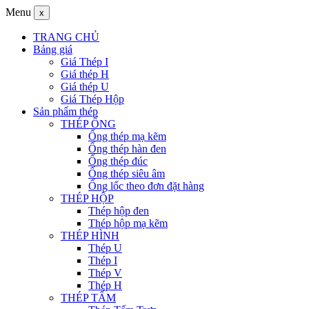
Menu
x
TRANG CHỦ
Bảng giá
Giá Thép I
Giá thép H
Giá thép U
Giá Thép Hộp
Sản phẩm thép
THÉP ỐNG
Ống thép mạ kẽm
Ống thép hàn đen
Ống thép đúc
Ống thép siêu âm
Ống lốc theo đơn đặt hàng
THÉP HỘP
Thép hộp đen
Thép hộp mạ kẽm
THÉP HÌNH
Thép U
Thép I
Thép V
Thép H
THÉP TẤM