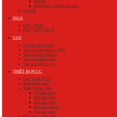
Nắp bịt
Kẽm buộc, bulong, ốc viss
Cóc nối
INOX
ỐNG INOX
PHỤ KIỆN INOX
VAN
Van ren Minh Hòa
Van ren Giacomini – Italy
Van mặt bích Shin Yi
Van gang hàn Quốc
Van gang Đài Loan
THIẾT BỊ PCCC
Ống Thép PCCC
Bình chữa cháy
Thiết bị báo cháy
Còi báo cháy
Đầu báo khói
Đầu báo nhiệt
Đèn báo phòng
Nút báo cháy
Đầu phun chữa cháy