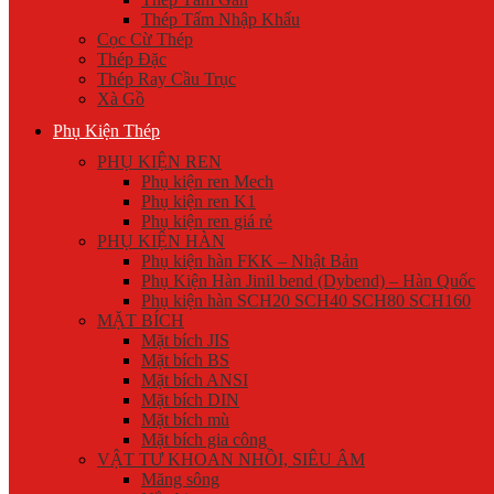
Thép Tấm Nhập Khẩu
Cọc Cừ Thép
Thép Đặc
Thép Ray Cầu Trục
Xà Gồ
Phụ Kiện Thép
PHỤ KIỆN REN
Phụ kiện ren Mech
Phụ kiện ren K1
Phụ kiện ren giá rẻ
PHỤ KIỆN HÀN
Phụ kiện hàn FKK – Nhật Bản
Phụ Kiện Hàn Jinil bend (Dybend) – Hàn Quốc
Phụ kiện hàn SCH20 SCH40 SCH80 SCH160
MẶT BÍCH
Mặt bích JIS
Mặt bích BS
Mặt bích ANSI
Mặt bích DIN
Mặt bích mù
Mặt bích gia công
VẬT TƯ KHOAN NHỒI, SIÊU ÂM
Măng sông