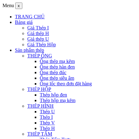
Menu
x
TRANG CHỦ
Bảng giá
Giá Thép I
Giá thép H
Giá thép U
Giá Thép Hộp
Sản phẩm thép
THÉP ỐNG
Ống thép mạ kẽm
Ống thép hàn đen
Ống thép đúc
Ống thép siêu âm
Ống lốc theo đơn đặt hàng
THÉP HỘP
Thép hộp đen
Thép hộp mạ kẽm
THÉP HÌNH
Thép U
Thép I
Thép V
Thép H
THÉP TẤM