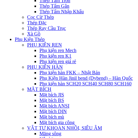
Thép Tấm Trơn
Thép Tấm Gân
Thép Tấm Nhập Khẩu
Cọc Cừ Thép
Thép Đặc
Thép Ray Cầu Trục
Xà Gồ
Phụ Kiện Thép
PHỤ KIỆN REN
Phụ kiện ren Mech
Phụ kiện ren K1
Phụ kiện ren giá rẻ
PHỤ KIỆN HÀN
Phụ kiện hàn FKK – Nhật Bản
Phụ Kiện Hàn Jinil bend (Dybend) – Hàn Quốc
Phụ kiện hàn SCH20 SCH40 SCH80 SCH160
MẶT BÍCH
Mặt bích JIS
Mặt bích BS
Mặt bích ANSI
Mặt bích DIN
Mặt bích mù
Mặt bích gia công
VẬT TƯ KHOAN NHỒI, SIÊU ÂM
Măng sông