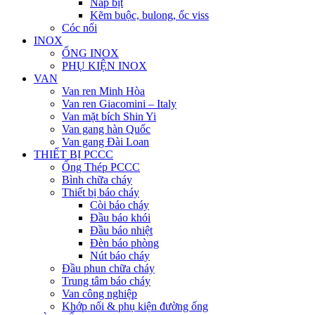
Nắp bịt
Kẽm buộc, bulong, ốc viss
Cóc nối
INOX
ỐNG INOX
PHỤ KIỆN INOX
VAN
Van ren Minh Hòa
Van ren Giacomini – Italy
Van mặt bích Shin Yi
Van gang hàn Quốc
Van gang Đài Loan
THIẾT BỊ PCCC
Ống Thép PCCC
Bình chữa cháy
Thiết bị báo cháy
Còi báo cháy
Đầu báo khói
Đầu báo nhiệt
Đèn báo phòng
Nút báo cháy
Đầu phun chữa cháy
Trung tâm báo cháy
Van công nghiệp
Khớp nối & phụ kiện đường ống