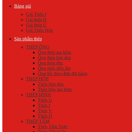
Bảng giá
Giá Thép I
Giá thép H
Giá thép U
Giá Thép Hộp
Sản phẩm thép
THÉP ỐNG
Ống thép mạ kẽm
Ống thép hàn đen
Ống thép đúc
Ống thép siêu âm
Ống lốc theo đơn đặt hàng
THÉP HỘP
Thép hộp đen
Thép hộp mạ kẽm
THÉP HÌNH
Thép U
Thép I
Thép V
Thép H
THÉP TẤM
Thép Tấm Trơn
Thép Tấm Gân