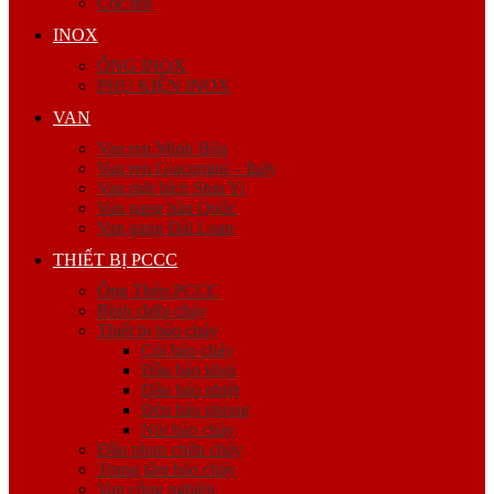
Cóc nối
INOX
ỐNG INOX
PHỤ KIỆN INOX
VAN
Van ren Minh Hòa
Van ren Giacomini – Italy
Van mặt bích Shin Yi
Van gang hàn Quốc
Van gang Đài Loan
THIẾT BỊ PCCC
Ống Thép PCCC
Bình chữa cháy
Thiết bị báo cháy
Còi báo cháy
Đầu báo khói
Đầu báo nhiệt
Đèn báo phòng
Nút báo cháy
Đầu phun chữa cháy
Trung tâm báo cháy
Van công nghiệp