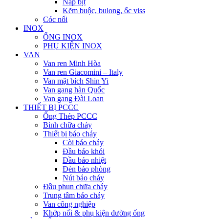
Nắp bịt
Kẽm buộc, bulong, ốc viss
Cóc nối
INOX
ỐNG INOX
PHỤ KIỆN INOX
VAN
Van ren Minh Hòa
Van ren Giacomini – Italy
Van mặt bích Shin Yi
Van gang hàn Quốc
Van gang Đài Loan
THIẾT BỊ PCCC
Ống Thép PCCC
Bình chữa cháy
Thiết bị báo cháy
Còi báo cháy
Đầu báo khói
Đầu báo nhiệt
Đèn báo phòng
Nút báo cháy
Đầu phun chữa cháy
Trung tâm báo cháy
Van công nghiệp
Khớp nối & phụ kiện đường ống