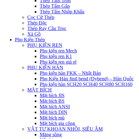
Thép Tấm Trơn
Thép Tấm Gân
Thép Tấm Nhập Khẩu
Cọc Cừ Thép
Thép Đặc
Thép Ray Cầu Trục
Xà Gồ
Phụ Kiện Thép
PHỤ KIỆN REN
Phụ kiện ren Mech
Phụ kiện ren K1
Phụ kiện ren giá rẻ
PHỤ KIỆN HÀN
Phụ kiện hàn FKK – Nhật Bản
Phụ Kiện Hàn Jinil bend (Dybend) – Hàn Quốc
Phụ kiện hàn SCH20 SCH40 SCH80 SCH160
MẶT BÍCH
Mặt bích JIS
Mặt bích BS
Mặt bích ANSI
Mặt bích DIN
Mặt bích mù
Mặt bích gia công
VẬT TƯ KHOAN NHỒI, SIÊU ÂM
Măng sông