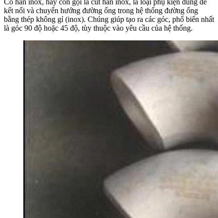
Co hàn inox, hay còn gọi là cút hàn inox, là loại phụ kiện dùng để
kết nối và chuyển hướng đường ống trong hệ thống đường ống
bằng thép không gỉ (inox). Chúng giúp tạo ra các góc, phổ biến nhất
là góc 90 độ hoặc 45 độ, tùy thuộc vào yêu cầu của hệ thống.