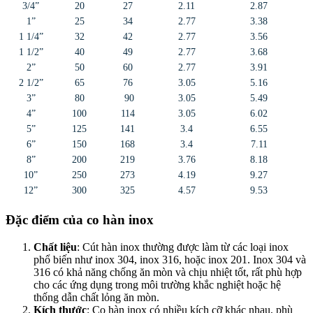
3/4”
20
27
2.11
2.87
1”
25
34
2.77
3.38
1 1/4”
32
42
2.77
3.56
1 1/2”
40
49
2.77
3.68
2”
50
60
2.77
3.91
2 1/2”
65
76
3.05
5.16
3”
80
90
3.05
5.49
4”
100
114
3.05
6.02
5”
125
141
3.4
6.55
6”
150
168
3.4
7.11
8”
200
219
3.76
8.18
10”
250
273
4.19
9.27
12”
300
325
4.57
9.53
Đặc điểm của co hàn inox
Chất liệu
: Cút hàn inox thường được làm từ các loại inox
phổ biến như inox 304, inox 316, hoặc inox 201. Inox 304 và
316 có khả năng chống ăn mòn và chịu nhiệt tốt, rất phù hợp
cho các ứng dụng trong môi trường khắc nghiệt hoặc hệ
thống dẫn chất lỏng ăn mòn.
Kích thước
: Co hàn inox có nhiều kích cỡ khác nhau, phù