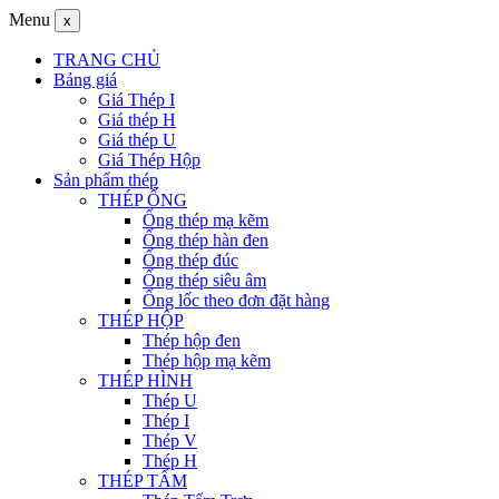
Menu
x
TRANG CHỦ
Bảng giá
Giá Thép I
Giá thép H
Giá thép U
Giá Thép Hộp
Sản phẩm thép
THÉP ỐNG
Ống thép mạ kẽm
Ống thép hàn đen
Ống thép đúc
Ống thép siêu âm
Ống lốc theo đơn đặt hàng
THÉP HỘP
Thép hộp đen
Thép hộp mạ kẽm
THÉP HÌNH
Thép U
Thép I
Thép V
Thép H
THÉP TẤM