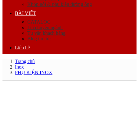
Khớp nối & phụ kiện đường ống
BÀI VIẾT
CATALOG
Tin chuyên ngành
Tư vấn khách hàng
Blog tin tức
Liên hệ
Trang chủ
Inox
PHỤ KIỆN INOX