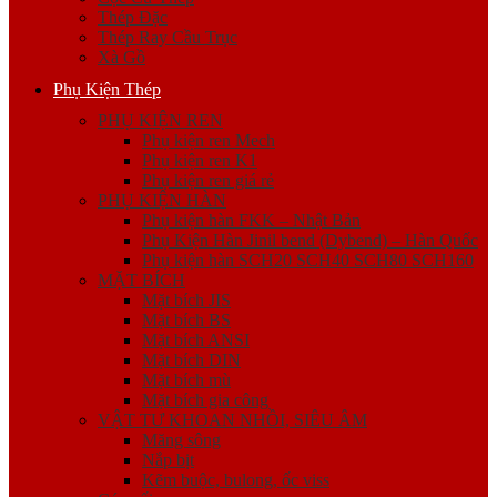
Thép Đặc
Thép Ray Cầu Trục
Xà Gồ
Phụ Kiện Thép
PHỤ KIỆN REN
Phụ kiện ren Mech
Phụ kiện ren K1
Phụ kiện ren giá rẻ
PHỤ KIỆN HÀN
Phụ kiện hàn FKK – Nhật Bản
Phụ Kiện Hàn Jinil bend (Dybend) – Hàn Quốc
Phụ kiện hàn SCH20 SCH40 SCH80 SCH160
MẶT BÍCH
Mặt bích JIS
Mặt bích BS
Mặt bích ANSI
Mặt bích DIN
Mặt bích mù
Mặt bích gia công
VẬT TƯ KHOAN NHỒI, SIÊU ÂM
Măng sông
Nắp bịt
Kẽm buộc, bulong, ốc viss