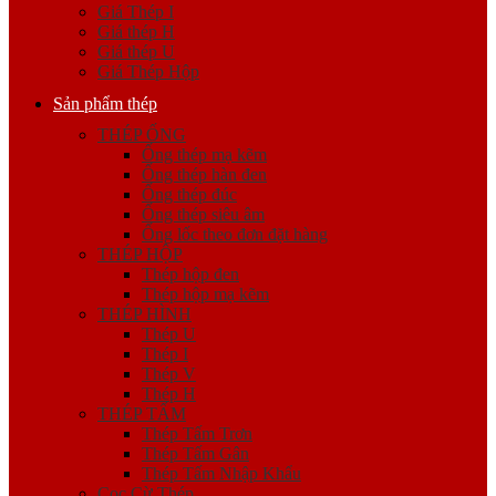
Giá Thép I
Giá thép H
Giá thép U
Giá Thép Hộp
Sản phẩm thép
THÉP ỐNG
Ống thép mạ kẽm
Ống thép hàn đen
Ống thép đúc
Ống thép siêu âm
Ống lốc theo đơn đặt hàng
THÉP HỘP
Thép hộp đen
Thép hộp mạ kẽm
THÉP HÌNH
Thép U
Thép I
Thép V
Thép H
THÉP TẤM
Thép Tấm Trơn
Thép Tấm Gân
Thép Tấm Nhập Khẩu
Cọc Cừ Thép