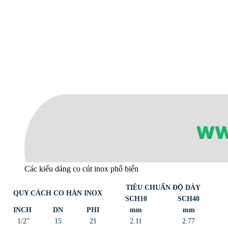
Các kiểu dáng co cút inox phổ biến
TIÊU CHUẨN ĐỘ DÀY
QUY CÁCH CO HÀN INOX
SCH10
SCH40
INCH
DN
PHI
mm
mm
1/2”
15
21
2.11
2.77