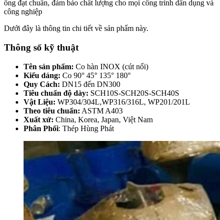
ống đạt chuẩn, đảm bảo chất lượng cho mọi công trình dân dụng và
công nghiệp
Dưới đây là thông tin chi tiết về sản phẩm này.
Thông số kỹ thuật
Tên sản phẩm:
Co hàn INOX (cút nối)
Kiểu dáng:
Co 90° 45° 135° 180°
Quy Cách:
DN15 đến DN300
Tiêu chuẩn độ dày:
SCH10S-SCH20S-SCH40S
Vật Liệu:
WP304/304L,WP316/316L, WP201/201L
Theo tiêu chuẩn:
ASTM A403
Xuất xứ:
China, Korea, Japan, Việt Nam
Phân Phối
: Thép Hùng Phát