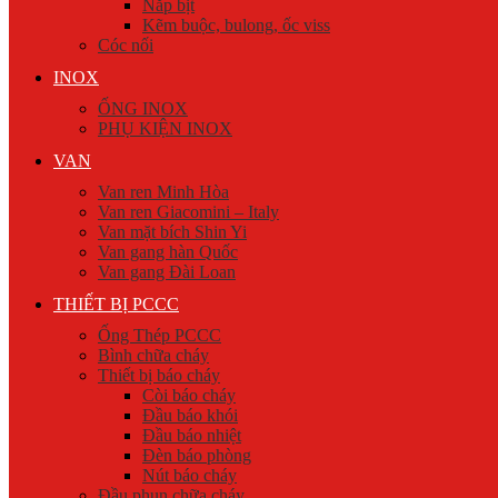
Nắp bịt
Kẽm buộc, bulong, ốc viss
Cóc nối
INOX
ỐNG INOX
PHỤ KIỆN INOX
VAN
Van ren Minh Hòa
Van ren Giacomini – Italy
Van mặt bích Shin Yi
Van gang hàn Quốc
Van gang Đài Loan
THIẾT BỊ PCCC
Ống Thép PCCC
Bình chữa cháy
Thiết bị báo cháy
Còi báo cháy
Đầu báo khói
Đầu báo nhiệt
Đèn báo phòng
Nút báo cháy
Đầu phun chữa cháy