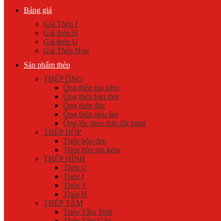
Bảng giá
Giá Thép I
Giá thép H
Giá thép U
Giá Thép Hộp
Sản phẩm thép
THÉP ỐNG
Ống thép mạ kẽm
Ống thép hàn đen
Ống thép đúc
Ống thép siêu âm
Ống lốc theo đơn đặt hàng
THÉP HỘP
Thép hộp đen
Thép hộp mạ kẽm
THÉP HÌNH
Thép U
Thép I
Thép V
Thép H
THÉP TẤM
Thép Tấm Trơn
Thép Tấm Gân