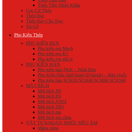
Thép Tấm Nhập Khẩu
Cọc Cừ Thép
Thép Đặc
Thép Ray Cầu Trục
Xà Gồ
Phụ Kiện Thép
PHỤ KIỆN REN
Phụ kiện ren Mech
Phụ kiện ren K1
Phụ kiện ren giá rẻ
PHỤ KIỆN HÀN
Phụ kiện hàn FKK – Nhật Bản
Phụ Kiện Hàn Jinil bend (Dybend) – Hàn Quốc
Phụ kiện hàn SCH20 SCH40 SCH80 SCH160
MẶT BÍCH
Mặt bích JIS
Mặt bích BS
Mặt bích ANSI
Mặt bích DIN
Mặt bích mù
Mặt bích gia công
VẬT TƯ KHOAN NHỒI, SIÊU ÂM
Măng sông