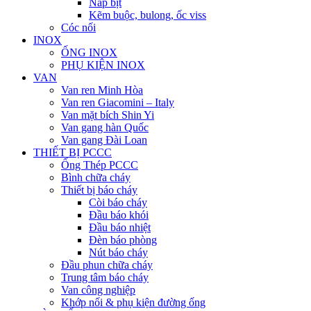
Nắp bịt
Kẽm buộc, bulong, ốc viss
Cóc nối
INOX
ỐNG INOX
PHỤ KIỆN INOX
VAN
Van ren Minh Hòa
Van ren Giacomini – Italy
Van mặt bích Shin Yi
Van gang hàn Quốc
Van gang Đài Loan
THIẾT BỊ PCCC
Ống Thép PCCC
Bình chữa cháy
Thiết bị báo cháy
Còi báo cháy
Đầu báo khói
Đầu báo nhiệt
Đèn báo phòng
Nút báo cháy
Đầu phun chữa cháy
Trung tâm báo cháy
Van công nghiệp
Khớp nối & phụ kiện đường ống