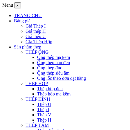
Menu
x
TRANG CHỦ
Bảng giá
Giá Thép I
Giá thép H
Giá thép U
Giá Thép Hộp
Sản phẩm thép
THÉP ỐNG
Ống thép mạ kẽm
Ống thép hàn đen
Ống thép đúc
Ống thép siêu âm
Ống lốc theo đơn đặt hàng
THÉP HỘP
Thép hộp đen
Thép hộp mạ kẽm
THÉP HÌNH
Thép U
Thép I
Thép V
Thép H
THÉP TẤM