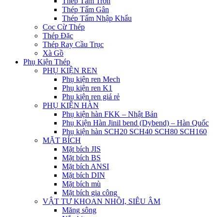
Thép Tấm Trơn
Thép Tấm Gân
Thép Tấm Nhập Khẩu
Cọc Cừ Thép
Thép Đặc
Thép Ray Cầu Trục
Xà Gồ
Phụ Kiện Thép
PHỤ KIỆN REN
Phụ kiện ren Mech
Phụ kiện ren K1
Phụ kiện ren giá rẻ
PHỤ KIỆN HÀN
Phụ kiện hàn FKK – Nhật Bản
Phụ Kiện Hàn Jinil bend (Dybend) – Hàn Quốc
Phụ kiện hàn SCH20 SCH40 SCH80 SCH160
MẶT BÍCH
Mặt bích JIS
Mặt bích BS
Mặt bích ANSI
Mặt bích DIN
Mặt bích mù
Mặt bích gia công
VẬT TƯ KHOAN NHỒI, SIÊU ÂM
Măng sông