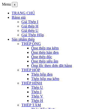
Menu
x
TRANG CHỦ
Bảng giá
Giá Thép I
Giá thép H
Giá thép U
Giá Thép Hộp
Sản phẩm thép
THÉP ỐNG
Ống thép mạ kẽm
Ống thép hàn đen
Ống thép đúc
Ống thép siêu âm
Ống lốc theo đơn đặt hàng
THÉP HỘP
Thép hộp đen
Thép hộp mạ kẽm
THÉP HÌNH
Thép U
Thép I
Thép V
Thép H
THÉP TẤM