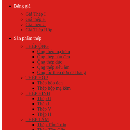
Bảng giá
Giá Thép I
Giá thép H
Giá thép U
Giá Thép Hộp
Sản phẩm thép
THÉP ỐNG
Ống thép mạ kẽm
Ống thép hàn đen
Ống thép đúc
Ống thép siêu âm
Ống lốc theo đơn đặt hàng
THÉP HỘP
Thép hộp đen
Thép hộp mạ kẽm
THÉP HÌNH
Thép U
Thép I
Thép V
Thép H
THÉP TẤM
Thép Tấm Trơn
Thép Tấm Gân