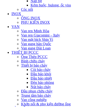
Nắp bịt
Kẽm buộc, bulong, ốc viss
Cóc nối
INOX
ỐNG INOX
PHỤ KIỆN INOX
VAN
Van ren Minh Hòa
Van ren Giacomini – Italy
Van mặt bích Shin Yi
Van gang hàn Quốc
Van gang Đài Loan
THIẾT BỊ PCCC
Ống Thép PCCC
Bình chữa cháy
Thiết bị báo cháy
Còi báo cháy
Đầu báo khói
Đầu báo nhiệt
Đèn báo phòng
Nút báo cháy
Đầu phun chữa cháy
Trung tâm báo cháy
Van công nghiệp
Khớp nối & phụ kiện đường ống