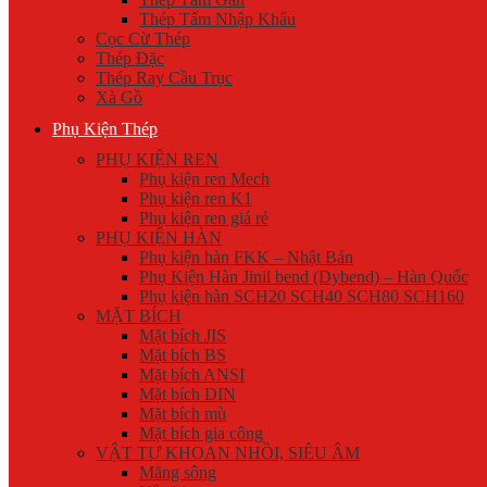
Thép Tấm Nhập Khẩu
Cọc Cừ Thép
Thép Đặc
Thép Ray Cầu Trục
Xà Gồ
Phụ Kiện Thép
PHỤ KIỆN REN
Phụ kiện ren Mech
Phụ kiện ren K1
Phụ kiện ren giá rẻ
PHỤ KIỆN HÀN
Phụ kiện hàn FKK – Nhật Bản
Phụ Kiện Hàn Jinil bend (Dybend) – Hàn Quốc
Phụ kiện hàn SCH20 SCH40 SCH80 SCH160
MẶT BÍCH
Mặt bích JIS
Mặt bích BS
Mặt bích ANSI
Mặt bích DIN
Mặt bích mù
Mặt bích gia công
VẬT TƯ KHOAN NHỒI, SIÊU ÂM
Măng sông