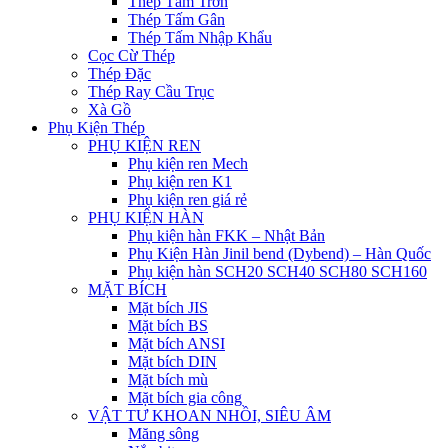
Thép Tấm Trơn
Thép Tấm Gân
Thép Tấm Nhập Khẩu
Cọc Cừ Thép
Thép Đặc
Thép Ray Cầu Trục
Xà Gồ
Phụ Kiện Thép
PHỤ KIỆN REN
Phụ kiện ren Mech
Phụ kiện ren K1
Phụ kiện ren giá rẻ
PHỤ KIỆN HÀN
Phụ kiện hàn FKK – Nhật Bản
Phụ Kiện Hàn Jinil bend (Dybend) – Hàn Quốc
Phụ kiện hàn SCH20 SCH40 SCH80 SCH160
MẶT BÍCH
Mặt bích JIS
Mặt bích BS
Mặt bích ANSI
Mặt bích DIN
Mặt bích mù
Mặt bích gia công
VẬT TƯ KHOAN NHỒI, SIÊU ÂM
Măng sông