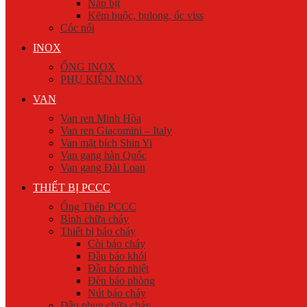
Nắp bịt
Kẽm buộc, bulong, ốc viss
Cóc nối
INOX
ỐNG INOX
PHỤ KIỆN INOX
VAN
Van ren Minh Hòa
Van ren Giacomini – Italy
Van mặt bích Shin Yi
Van gang hàn Quốc
Van gang Đài Loan
THIẾT BỊ PCCC
Ống Thép PCCC
Bình chữa cháy
Thiết bị báo cháy
Còi báo cháy
Đầu báo khói
Đầu báo nhiệt
Đèn báo phòng
Nút báo cháy
Đầu phun chữa cháy