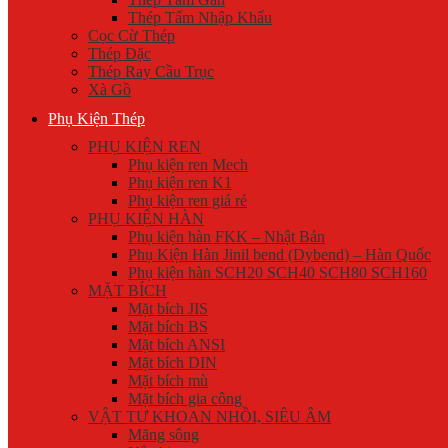
Thép Tấm Nhập Khẩu
Cọc Cừ Thép
Thép Đặc
Thép Ray Cầu Trục
Xà Gồ
Phụ Kiện Thép
PHỤ KIỆN REN
Phụ kiện ren Mech
Phụ kiện ren K1
Phụ kiện ren giá rẻ
PHỤ KIỆN HÀN
Phụ kiện hàn FKK – Nhật Bản
Phụ Kiện Hàn Jinil bend (Dybend) – Hàn Quốc
Phụ kiện hàn SCH20 SCH40 SCH80 SCH160
MẶT BÍCH
Mặt bích JIS
Mặt bích BS
Mặt bích ANSI
Mặt bích DIN
Mặt bích mù
Mặt bích gia công
VẬT TƯ KHOAN NHỒI, SIÊU ÂM
Măng sông