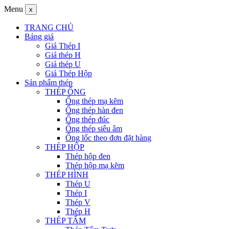
Menu
x
TRANG CHỦ
Bảng giá
Giá Thép I
Giá thép H
Giá thép U
Giá Thép Hộp
Sản phẩm thép
THÉP ỐNG
Ống thép mạ kẽm
Ống thép hàn đen
Ống thép đúc
Ống thép siêu âm
Ống lốc theo đơn đặt hàng
THÉP HỘP
Thép hộp đen
Thép hộp mạ kẽm
THÉP HÌNH
Thép U
Thép I
Thép V
Thép H
THÉP TẤM