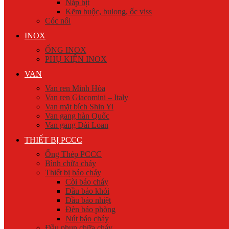
Nắp bịt
Kẽm buộc, bulong, ốc viss
Cóc nối
INOX
ỐNG INOX
PHỤ KIỆN INOX
VAN
Van ren Minh Hòa
Van ren Giacomini – Italy
Van mặt bích Shin Yi
Van gang hàn Quốc
Van gang Đài Loan
THIẾT BỊ PCCC
Ống Thép PCCC
Bình chữa cháy
Thiết bị báo cháy
Còi báo cháy
Đầu báo khói
Đầu báo nhiệt
Đèn báo phòng
Nút báo cháy
Đầu phun chữa cháy