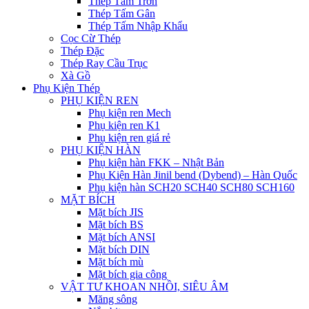
Thép Tấm Trơn
Thép Tấm Gân
Thép Tấm Nhập Khẩu
Cọc Cừ Thép
Thép Đặc
Thép Ray Cầu Trục
Xà Gồ
Phụ Kiện Thép
PHỤ KIỆN REN
Phụ kiện ren Mech
Phụ kiện ren K1
Phụ kiện ren giá rẻ
PHỤ KIỆN HÀN
Phụ kiện hàn FKK – Nhật Bản
Phụ Kiện Hàn Jinil bend (Dybend) – Hàn Quốc
Phụ kiện hàn SCH20 SCH40 SCH80 SCH160
MẶT BÍCH
Mặt bích JIS
Mặt bích BS
Mặt bích ANSI
Mặt bích DIN
Mặt bích mù
Mặt bích gia công
VẬT TƯ KHOAN NHỒI, SIÊU ÂM
Măng sông