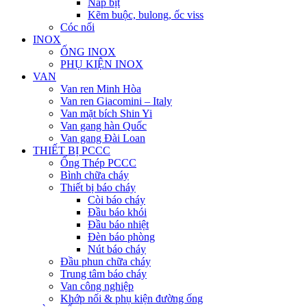
Nắp bịt
Kẽm buộc, bulong, ốc viss
Cóc nối
INOX
ỐNG INOX
PHỤ KIỆN INOX
VAN
Van ren Minh Hòa
Van ren Giacomini – Italy
Van mặt bích Shin Yi
Van gang hàn Quốc
Van gang Đài Loan
THIẾT BỊ PCCC
Ống Thép PCCC
Bình chữa cháy
Thiết bị báo cháy
Còi báo cháy
Đầu báo khói
Đầu báo nhiệt
Đèn báo phòng
Nút báo cháy
Đầu phun chữa cháy
Trung tâm báo cháy
Van công nghiệp
Khớp nối & phụ kiện đường ống