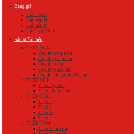
Bảng giá
Giá Thép I
Giá thép H
Giá thép U
Giá Thép Hộp
Sản phẩm thép
THÉP ỐNG
Ống thép mạ kẽm
Ống thép hàn đen
Ống thép đúc
Ống thép siêu âm
Ống lốc theo đơn đặt hàng
THÉP HỘP
Thép hộp đen
Thép hộp mạ kẽm
THÉP HÌNH
Thép U
Thép I
Thép V
Thép H
THÉP TẤM
Thép Tấm Trơn
Thép Tấm Gân